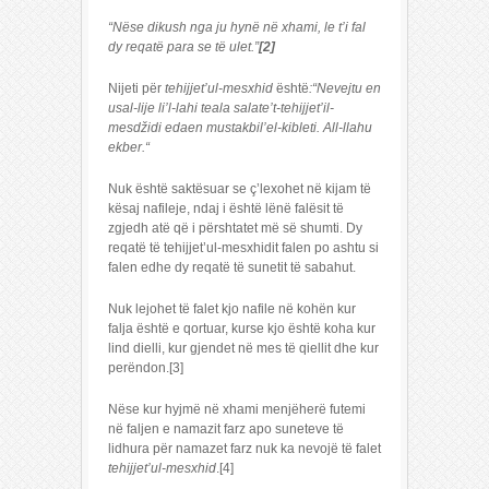
“Nëse dikush nga ju hynë në xhami, le t’i fal
dy reqatë para se të ulet.”
[2]
Nijeti për
tehijjet’ul-mesxhid
është
:“Nevejtu en
usal-lije li’l-lahi teala salate’t-tehijjet’il-
mesdžidi edaen mustakbil’el-kibleti. All-llahu
ekber.“
Nuk është saktësuar se ç’lexohet në kijam të
kësaj nafileje, ndaj i është lënë falësit të
zgjedh atë që i përshtatet më së shumti. Dy
reqatë të tehijjet’ul-mesxhidit falen po ashtu si
falen edhe dy reqatë të sunetit të sabahut.
Nuk lejohet të falet kjo nafile në kohën kur
falja është e qortuar, kurse kjo është koha kur
lind dielli, kur gjendet në mes të qiellit dhe kur
perëndon.[3]
Nëse kur hyjmë në xhami menjëherë futemi
në faljen e namazit farz apo suneteve të
lidhura për namazet farz nuk ka nevojë të falet
tehijjet’ul-mesxhid
.[4]