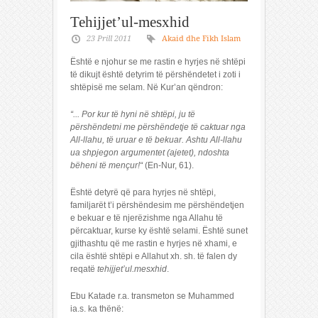
Tehijjet’ul-mesxhid
23 Prill 2011
Akaid dhe Fikh Islam
Është e njohur se me rastin e hyrjes në shtëpi
të dikujt është detyrim të përshëndetet i zoti i
shtëpisë me selam. Në Kur’an qëndron:
“... Por kur të hyni në shtëpi, ju të
përshëndetni me përshëndetje të caktuar nga
All-llahu, të uruar e të bekuar. Ashtu All-llahu
ua shpjegon argumentet (ajetet), ndoshta
bëheni të mençur
!“
(En-Nur, 61).
Është detyrë që para hyrjes në shtëpi,
familjarët t’i përshëndesim me përshëndetjen
e bekuar e të njerëzishme nga Allahu të
përcaktuar, kurse ky është selami. Është sunet
gjithashtu që me rastin e hyrjes në xhami, e
cila është shtëpi e Allahut xh. sh. të falen dy
reqatë
tehijjet’ul.mesxhid
.
Ebu Katade r.a. transmeton se Muhammed
ia.s. ka thënë: