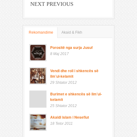
NEXT PREVIOUS
Rekomandime
Akaid & Fikh
Porositë nga surja Jusuf
8 Maj 2017
Vendi dhe roli i shkencës së
ilm’ul-kelamit
29 Shtator 2012
Burimet e shkencës së ilm’ul-
kelamit
25 Shtator 2012
Akaidi islam i Nesefiut
18 Tetor 2011