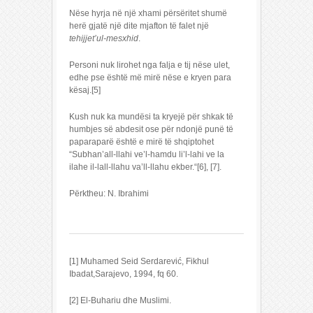
Nëse hyrja në një xhami përsëritet shumë
herë gjatë një dite mjafton të falet një
tehijjet’ul-mesxhid
.
Personi nuk lirohet nga falja e tij nëse ulet,
edhe pse është më mirë nëse e kryen para
kësaj.[5]
Kush nuk ka mundësi ta kryejë për shkak të
humbjes së abdesit ose për ndonjë punë të
paparaparë është e mirë të shqiptohet
“Subhan’all-llahi ve’l-hamdu li’l-lahi ve la
ilahe il-lall-llahu va’ll-llahu ekber.“[6], [7].
Përktheu: N. Ibrahimi
[1] Muhamed Seid Serdarević, Fikhul
Ibadat,Sarajevo, 1994, fq 60.
[2] El-Buhariu dhe Muslimi.