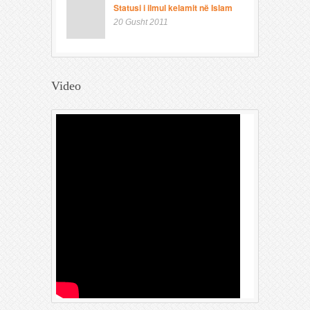
Statusi i ilmul kelamit në Islam
20 Gusht 2011
Video