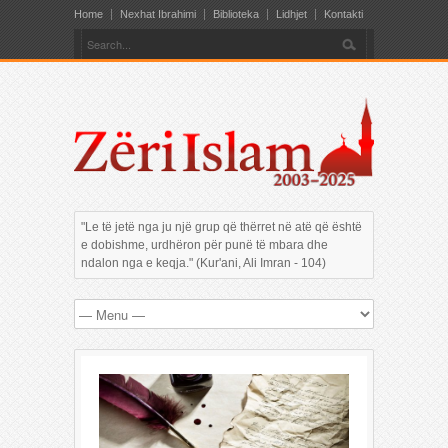
Home
Nexhat Ibrahimi
Biblioteka
Lidhjet
Kontakti
"Le të jetë nga ju një grup që thërret në atë që është
e dobishme, urdhëron për punë të mbara dhe
ndalon nga e keqja." (Kur'ani, Ali Imran - 104)