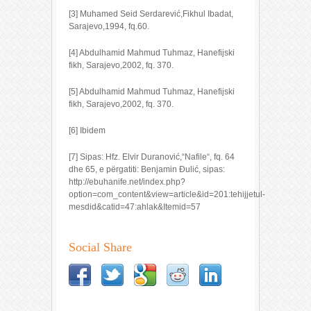
[3] Muhamed Seid Serdarević,Fikhul Ibadat,
Sarajevo,1994, fq.60.
[4] Abdulhamid Mahmud Tuhmaz, Hanefijski
fikh, Sarajevo,2002, fq. 370.
[5] Abdulhamid Mahmud Tuhmaz, Hanefijski
fikh, Sarajevo,2002, fq. 370.
[6] Ibidem
[7] Sipas: Hfz. Elvir Duranović,“Nafile“, fq. 64
dhe 65, e përgatiti: Benjamin Đulić, sipas:
http://ebuhanife.net/index.php?
option=com_content&view=article&id=201:tehijjetul-
mesdid&catid=47:ahlak&Itemid=57
Social Share