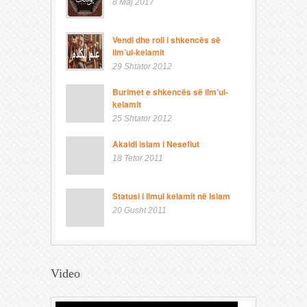
8 Maj 2017
Vendi dhe roli i shkencës së
ilm’ul-kelamit
29 Shtator 2012
Burimet e shkencës së ilm’ul-
kelamit
25 Shtator 2012
Akaidi islam i Nesefiut
18 Tetor 2011
Statusi i ilmul kelamit në Islam
20 Gusht 2011
Video