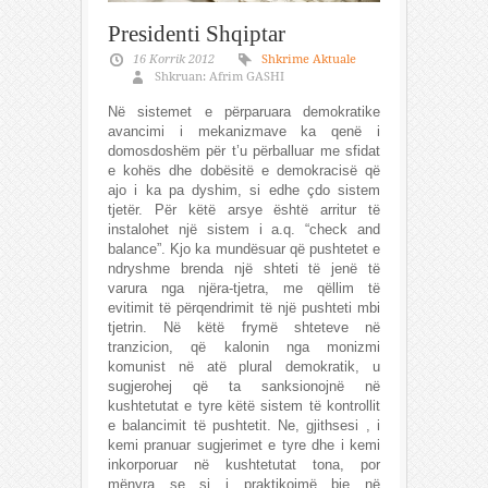
Presidenti Shqiptar
16 Korrik 2012
Shkrime Aktuale
Shkruan: Afrim GASHI
Në sistemet e përparuara demokratike
avancimi i mekanizmave ka qenë i
domosdoshëm për t’u përballuar me sfidat
e kohës dhe dobësitë e demokracisë që
ajo i ka pa dyshim, si edhe çdo sistem
tjetër. Për këtë arsye është arritur të
instalohet një sistem i a.q. “check and
balance”. Kjo ka mundësuar që pushtetet e
ndryshme brenda një shteti të jenë të
varura nga njëra-tjetra, me qëllim të
evitimit të përqendrimit të një pushteti mbi
tjetrin. Në këtë frymë shteteve në
tranzicion, që kalonin nga monizmi
komunist në atë plural demokratik, u
sugjerohej që ta sanksionojnë në
kushtetutat e tyre këtë sistem të kontrollit
e balancimit të pushtetit. Ne, gjithsesi , i
kemi pranuar sugjerimet e tyre dhe i kemi
inkorporuar në kushtetutat tona, por
mënyra se si i praktikojmë bie në