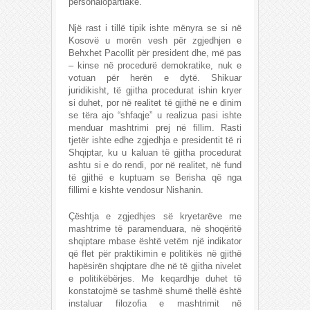
personalopartiake.
Një rast i tillë tipik ishte mënyra se si në
Kosovë u morën vesh për zgjedhjen e
Behxhet Pacollit për president dhe, më pas
– kinse në procedurë demokratike, nuk e
votuan për herën e dytë. Shikuar
juridikisht, të gjitha procedurat ishin kryer
si duhet, por në realitet të gjithë ne e dinim
se tëra ajo “shfaqje” u realizua pasi ishte
menduar mashtrimi prej në fillim. Rasti
tjetër ishte edhe zgjedhja e presidentit të ri
Shqiptar, ku u kaluan të gjitha procedurat
ashtu si e do rendi, por në realitet, në fund
të gjithë e kuptuam se Berisha që nga
fillimi e kishte vendosur Nishanin.
Çështja e zgjedhjes së kryetarëve me
mashtrime të paramenduara, në shoqëritë
shqiptare mbase është vetëm një indikator
që flet për praktikimin e politikës në gjithë
hapësirën shqiptare dhe në të gjitha nivelet
e politikëbërjes. Me keqardhje duhet të
konstatojmë se tashmë shumë thellë është
instaluar filozofia e mashtrimit në