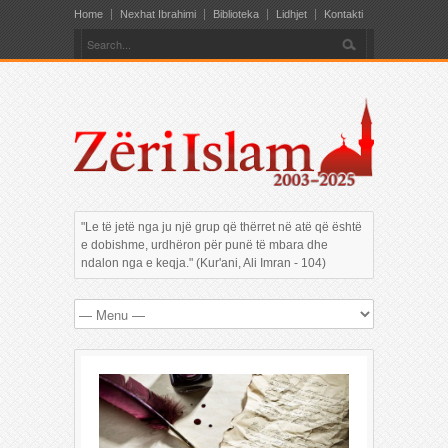
Home
Nexhat Ibrahimi
Biblioteka
Lidhjet
Kontakti
"Le të jetë nga ju një grup që thërret në atë që është
e dobishme, urdhëron për punë të mbara dhe
ndalon nga e keqja." (Kur'ani, Ali Imran - 104)