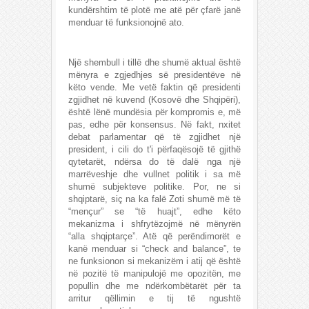
kundërshtim të plotë me atë për çfarë janë
menduar të funksionojnë ato.
Një shembull i tillë dhe shumë aktual është
mënyra e zgjedhjes së presidentëve në
këto vende. Me vetë faktin që presidenti
zgjidhet në kuvend (Kosovë dhe Shqipëri),
është lënë mundësia për kompromis e, më
pas, edhe për konsensus. Në fakt, nxitet
debat parlamentar që të zgjidhet një
president, i cili do t'i përfaqësojë të gjithë
qytetarët, ndërsa do të dalë nga një
marrëveshje dhe vullnet politik i sa më
shumë subjekteve politike. Por, ne si
shqiptarë, siç na ka falë Zoti shumë më të
“mençur” se “të huajt”, edhe këto
mekanizma i shfrytëzojmë në mënyrën
“alla shqiptarçe”. Atë që perëndimorët e
kanë menduar si “check and balance”, te
ne funksionon si mekanizëm i atij që është
në pozitë të manipulojë me opozitën, me
popullin dhe me ndërkombëtarët për ta
arritur qëllimin e tij të ngushtë