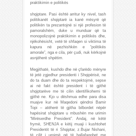
praktikimin e politikës
shqiptare. Pasi është arritur ky nivel, tash
politikanët shqiptarë ia kanë mësyrë që
politikën ta prezantojnë si një profesion të
pamoralshëm, duke u munduar që ta
monopolizojnë praktikimin e politikës dhe,
njëkohësisht, vetë të shfaqen si viktima të
kapura në pezhishkën e “politikës
amorale”, nga e cila, për çudi, nuk kërkojnë
asnjëherë shpëtim.
Megjithatë, kushdo dhe në çfarëdo mënyre
të jetë zgjedhur presidenti i Shqipërisë, ne
do ta duam dhe do ta respektojmë, sepse
ai në fakt është president i të gjithë
shqiptarëve me të cilin identifikohemi të
gjithë ne. Kjo u dëshmua edhe para disa
muajve kur në Maqedoni qëndroi Bamir
Topi – atëherë të gjitha bilbordet nëpër
hapësirat shqiptare u mbushën me urimin
“Mirëserdhe President”. Andaj, në këtë
frymë, SHENJA e këtij muaji i kushtohet
Presidentit të ri Shqiptar, z.Bujar Nishani,
të cilit i urojmë që të ballafaqohet me