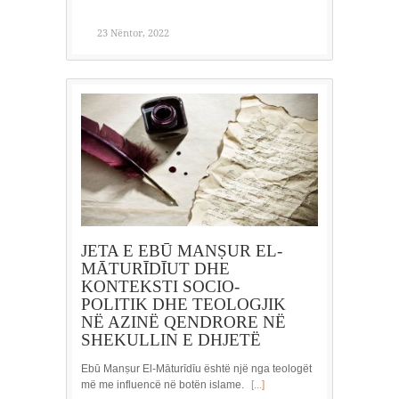
23 Nëntor, 2022
JETA E EBŪ MANṢUR EL-
MĀTURĪDĪUT DHE
KONTEKSTI SOCIO-
POLITIK DHE TEOLOGJIK
NË AZINË QENDRORE NË
SHEKULLIN E DHJETË
Ebū Manṣur El-Māturīdīu është një nga teologët
më me influencë në botën islame.
[...]