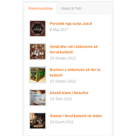
Rekomandime
Akaid & Fikh
Porositë nga surja Jusuf
8 Maj 2017
Vendi dhe roli i shkencës së
ilm’ul-kelamit
29 Shtator 2012
Burimet e shkencës së ilm’ul-
kelamit
25 Shtator 2012
Akaidi islam i Nesefiut
18 Tetor 2011
Statusi i ilmul kelamit në Islam
20 Gusht 2011