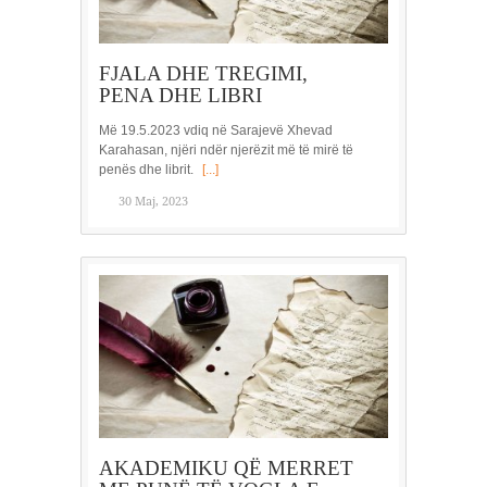
FJALA DHE TREGIMI,
PENA DHE LIBRI
Më 19.5.2023 vdiq në Sarajevë Xhevad
Karahasan, njëri ndër njerëzit më të mirë të
penës dhe librit.
[...]
30 Maj, 2023
AKADEMIKU QË MERRET