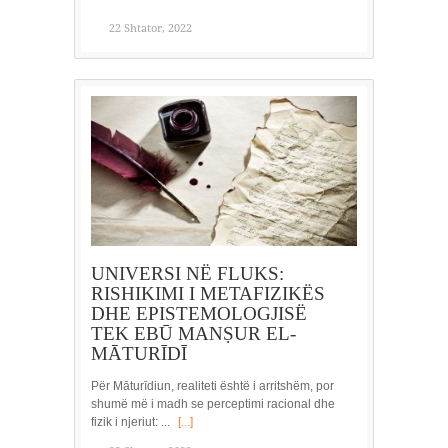
22 Shtator, 2022
UNIVERSI NË FLUKS:
RISHIKIMI I METAFIZIKËS
DHE EPISTEMOLOGJISË
TEK EBŪ MANṢUR EL-
MĀTURĪDĪ
Për Māturīdiun, realiteti është i arritshëm, por
shumë më i madh se perceptimi racional dhe
fizik i njeriut: ...
[...]