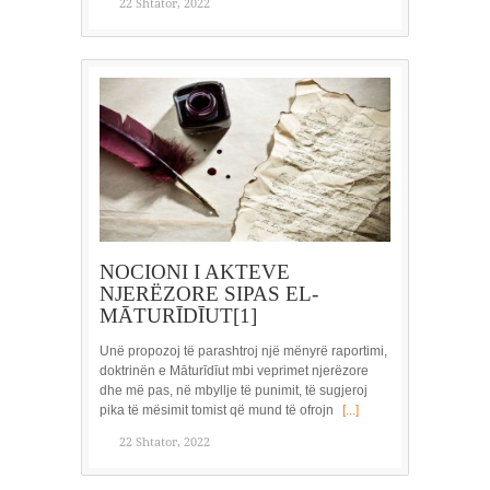
22 Shtator, 2022
NOCIONI I AKTEVE
NJERËZORE SIPAS EL-
MĀTURĪDĪUT[1]
Unë propozoj të parashtroj një mënyrë raportimi,
doktrinën e Māturīdīut mbi veprimet njerëzore
dhe më pas, në mbyllje të punimit, të sugjeroj
pika të mësimit tomist që mund të ofrojn
[...]
22 Shtator, 2022