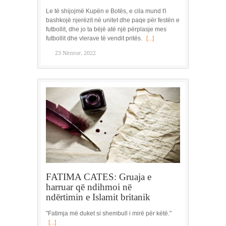
Le të shijojmë Kupën e Botës, e cila mund t'i
bashkojë njerëzit në unitet dhe paqe për festën e
futbollit, dhe jo ta bëjë atë një përplasje mes
futbollit dhe vlerave të vendit pritës.
[...]
23 Nëntor, 2022
FATIMA CATES: Gruaja e
harruar që ndihmoi në
ndërtimin e Islamit britanik
"Fatimja më duket si shembull i mirë për këtë."
[...]