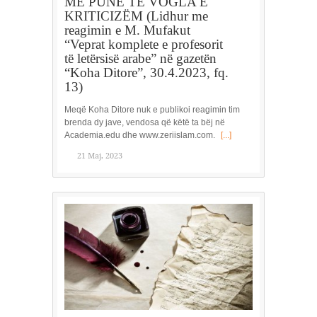
ME PUNË TË VOGLA E
KRITICIZËM (Lidhur me
reagimin e M. Mufakut
“Veprat komplete e profesorit
të letërsisë arabe” në gazetën
“Koha Ditore”, 30.4.2023, fq.
13)
Meqë Koha Ditore nuk e publikoi reagimin tim
brenda dy jave, vendosa që këtë ta bëj në
Academia.edu dhe www.zeriislam.com.
[...]
21 Maj, 2023