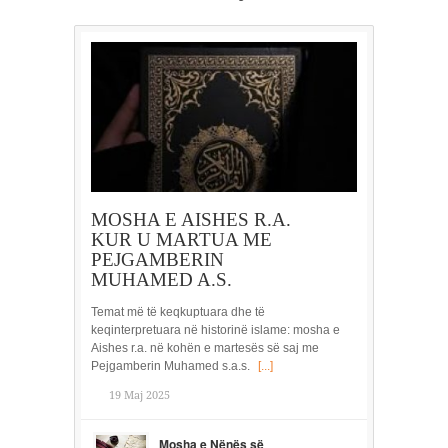
MOSHA E AISHES R.A.
KUR U MARTUA ME
PEJGAMBERIN
MUHAMED A.S.
Temat më të keqkuptuara dhe të
keqinterpretuara në historinë islame: mosha e
Aishes r.a. në kohën e martesës së saj me
Pejgamberin Muhamed s.a.s.
[...]
19 Maj 2025
Mosha e Nënës së