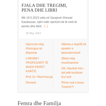
FJALA DHE TREGIMI,
PENA DHE LIBRI
Më 19.5.2023 vdiq në Sarajevë Xhevad
Karahasan, njëri ndër njerëzit më të mirë të
penës dhe librit.
[...]
30 Maj, 2023
Gjenocid ndaj
Alkimia e shpirtit në
Rohingya në
epokën e
Mianmar
tejmodernizmit
LARGIMI I
Sfidat ndaj
PROFESORIT TË
muslimaneve
MADH FIKRET
Hfz. Ataullah Aliu –
KARČIĆ
një jetë kushtuar
Prof. Dr. Fikret Karçiq
Kur’anit
Demant
Përse nuk e duan
Turqinë?!
Femra dhe Familja