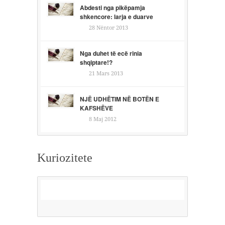
Abdesti nga pikëpamja
shkencore: larja e duarve
28 Nëntor 2013
Nga duhet të ecë rinia
shqiptare!?
21 Mars 2013
NJË UDHËTIM NË BOTËN E
KAFSHËVE
8 Maj 2012
Kuriozitete