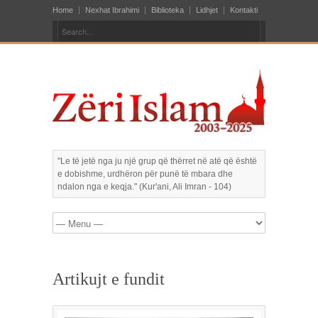
Home
Nexhat Ibrahimi
Biblioteka
Lidhjet
Kontakti
"Le të jetë nga ju një grup që thërret në atë që është
e dobishme, urdhëron për punë të mbara dhe
ndalon nga e keqja." (Kur'ani, Ali Imran - 104)
Artikujt e fundit