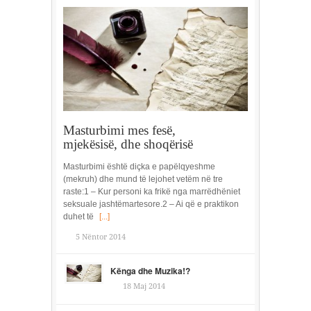
Masturbimi mes fesë,
mjekësisë, dhe shoqërisë
Masturbimi është diçka e papëlqyeshme
(mekruh) dhe mund të lejohet vetëm në tre
raste:1 – Kur personi ka frikë nga marrëdhëniet
seksuale jashtëmartesore.2 – Ai që e praktikon
duhet të
[...]
5 Nëntor 2014
Kënga dhe Muzika!?
18 Maj 2014