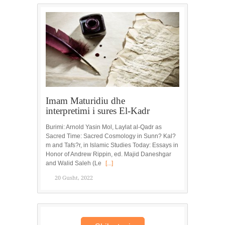
Imam Maturidiu dhe
interpretimi i sures El-Kadr
Burimi: Arnold Yasin Mol, Laylat al-Qadr as
Sacred Time: Sacred Cosmology in Sunn? Kal?
m and Tafs?r, in Islamic Studies Today: Essays in
Honor of Andrew Rippin, ed. Majid Daneshgar
and Walid Saleh (Le
[...]
20 Gusht, 2022