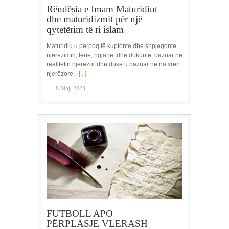
Rëndësia e Imam Maturidiut
dhe maturidizmit për një
qytetërim të ri islam
Maturidiu u përpoq të kuptonte dhe shpjegonte
njerëzimin, fenë, ngjarjet dhe dukuritë, bazuar në
realitetin njerëzor dhe duke u bazuar në natyrën
njerëzore.
[...]
8 Maj, 2023
FUTBOLL APO
PËRPLASJE VLERASH