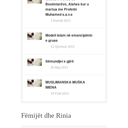
Besimtarëve, Aishes kur u
martua me Profetin
Muhamed s.a.v.s
3 Korrik 2015
Modeli islam në emancipimin
e gruas
12 Qërshor 2015
Sëmundjet e gjirit
26 Maj 2015
MUSLIMANSKA MUŠKA
IMENA
18 Prill 2015
Fëmijët dhe Rinia