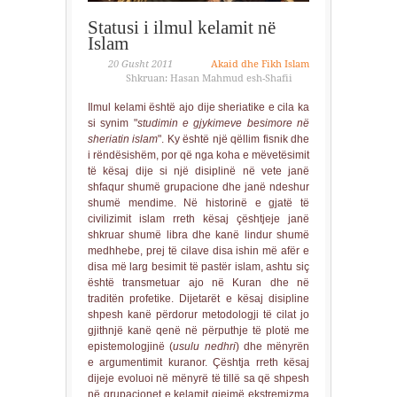
Statusi i ilmul kelamit në
Islam
20 Gusht 2011
Akaid dhe Fikh Islam
Shkruan: Hasan Mahmud esh-Shafii
Ilmul kelami është ajo dije sheriatike e cila ka
si synim "
studimin e gjykimeve besimore në
sheriatin islam
". Ky është një qëllim fisnik dhe
i rëndësishëm, por që nga koha e mëvetësimit
të kësaj dije si një disiplinë në vete janë
shfaqur shumë grupacione dhe janë ndeshur
shumë mendime. Në historinë e gjatë të
civilizimit islam rreth kësaj çështjeje janë
shkruar shumë libra dhe kanë lindur shumë
medhhebe, prej të cilave disa ishin më afër e
disa më larg besimit të pastër islam, ashtu siç
është transmetuar ajo në Kuran dhe në
traditën profetike. Dijetarët e kësaj disipline
shpesh kanë përdorur metodologji të cilat jo
gjithnjë kanë qenë në përputhje të plotë me
epistemologjinë (
usulu nedhri
) dhe mënyrën
e argumentimit kuranor. Çështja rreth kësaj
dijeje evoluoi në mënyrë të tillë sa që shpesh
në grupacionet e kelamit gjejmë ekstremizma