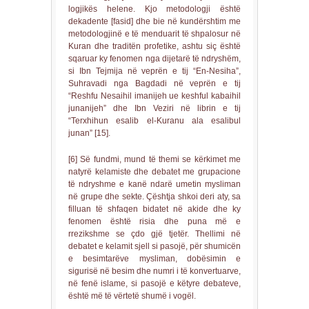
logjikës helene. Kjo metodologji është
dekadente [fasid] dhe bie në kundërshtim me
metodologjinë e të menduarit të shpalosur në
Kuran dhe traditën profetike, ashtu siç është
sqaruar ky fenomen nga dijetarë të ndryshëm,
si Ibn Tejmija në veprën e tij “En-Nesiha”,
Suhravadi nga Bagdadi në veprën e tij
“Reshfu Nesaihil imanijeh ue keshful kabaihil
junanijeh” dhe Ibn Veziri në librin e tij
“Terxhihun esalib el-Kuranu ala esalibul
junan” [15].
[6] Së fundmi, mund të themi se kërkimet me
natyrë kelamiste dhe debatet me grupacione
të ndryshme e kanë ndarë umetin mysliman
në grupe dhe sekte. Çështja shkoi deri aty, sa
filluan të shfaqen bidatet në akide dhe ky
fenomen është risia dhe puna më e
rrezikshme se çdo gjë tjetër. Thellimi në
debatet e kelamit sjell si pasojë, për shumicën
e besimtarëve mysliman, dobësimin e
sigurisë në besim dhe numri i të konvertuarve,
në fenë islame, si pasojë e këtyre debateve,
është më të vërtetë shumë i vogël.