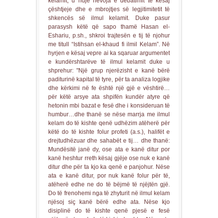
kelamit, u ndje nevoja e debatimit të kësaj
çështjeje dhe e mbrojtjes së legjitimitetit të
shkencës së ilmul kelamit. Duke pasur
parasysh këtë që sapo thamë Hasan el-
Eshariu, p.sh., shkroi trajtesën e tij të njohur
me titull “Istihsan el-khaud fi ilmil Kelam”. Në
hyrjen e kësaj vepre ai ka sqaruar argumentet
e kundërshtarëve të ilmul kelamit duke u
shprehur: "Një grup njerëzisht e kanë bërë
paditurinë kapital të tyre, për ta analiza logjike
dhe kërkimi në fe është një gjë e vështirë…
për këtë arsye ata shpifën kundër atyre që
hetonin mbi bazat e fesë dhe i konsideruan të
humbur…dhe thanë se nëse marrja me ilmul
kelam do të kishte qenë udhëzim atëherë për
këtë do të kishte folur profeti (a.s.), halifët e
drejtudhëzuar dhe sahabët e tij… dhe thanë:
Mundësitë janë dy, ose ata e kanë ditur por
kanë heshtur rreth kësaj gjëje ose nuk e kanë
ditur dhe për ta kjo ka qenë e panjohur. Nëse
ata e kanë ditur, por nuk kanë folur për të,
atëherë edhe ne do të bëjmë të njëjtën gjë.
Do të frenohemi nga të zhyturit në ilmul kelam
njësoj siç kanë bërë edhe ata. Nëse kjo
disiplinë do të kishte qenë pjesë e fesë