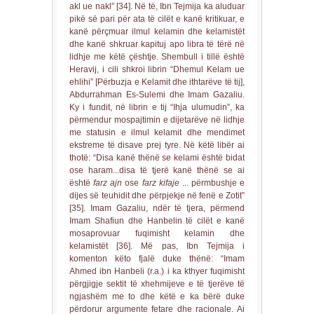
akl ue nakl” [34]. Në të, Ibn Tejmija ka aluduar
pikë së pari për ata të cilët e kanë kritikuar, e
kanë përçmuar ilmul kelamin dhe kelamistët
dhe kanë shkruar kapituj apo libra të tërë në
lidhje me këtë çështje. Shembull i tillë është
Heravij, i cili shkroi librin “Dhemul Kelam ue
ehlihi” [Përbuzja e Kelamit dhe ithtarëve të tij],
Abdurrahman Es-Sulemi dhe Imam Gazaliu.
Ky i fundit, në librin e tij “Ihja ulumudin”, ka
përmendur mospajtimin e dijetarëve në lidhje
me statusin e ilmul kelamit dhe mendimet
ekstreme të disave prej tyre. Në këtë libër ai
thotë: “Disa kanë thënë se kelami është bidat
ose haram...disa të tjerë kanë thënë se ai
është
farz ajn
ose
farz kifaje
... përmbushje e
dijes së teuhidit dhe përpjekje në fenë e Zotit”
[35]. Imam Gazaliu, ndër të tjera, përmend
Imam Shafiun dhe Hanbelin të cilët e kanë
mosaprovuar fuqimisht kelamin dhe
kelamistët [36]. Më pas, Ibn Tejmija i
komenton këto fjalë duke thënë: “Imam
Ahmed ibn Hanbeli (r.a.) i ka kthyer fuqimisht
përgjigje sektit të xhehmijeve e të tjerëve të
ngjashëm me to dhe këtë e ka bërë duke
përdorur argumente fetare dhe racionale. Ai