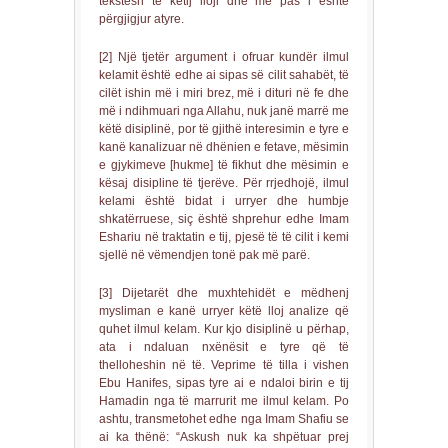
tekstesh të këtij lloji dhe më pas i është
përgjigjur atyre.
[2] Një tjetër argument i ofruar kundër ilmul
kelamit është edhe ai sipas së cilit sahabët, të
cilët ishin më i miri brez, më i dituri në fe dhe
më i ndihmuari nga Allahu, nuk janë marrë me
këtë disiplinë, por të gjithë interesimin e tyre e
kanë kanalizuar në dhënien e fetave, mësimin
e gjykimeve [hukme] të fikhut dhe mësimin e
kësaj disipline të tjerëve. Për rrjedhojë, ilmul
kelami është bidat i urryer dhe humbje
shkatërruese, siç është shprehur edhe Imam
Eshariu në traktatin e tij, pjesë të të cilit i kemi
sjellë në vëmendjen tonë pak më parë.
[3] Dijetarët dhe muxhtehidët e mëdhenj
mysliman e kanë urryer këtë lloj analize që
quhet ilmul kelam. Kur kjo disiplinë u përhap,
ata i ndaluan nxënësit e tyre që të
thelloheshin në të. Veprime të tilla i vishen
Ebu Hanifes, sipas tyre ai e ndaloi birin e tij
Hamadin nga të marrurit me ilmul kelam. Po
ashtu, transmetohet edhe nga Imam Shafiu se
ai ka thënë: “Askush nuk ka shpëtuar prej