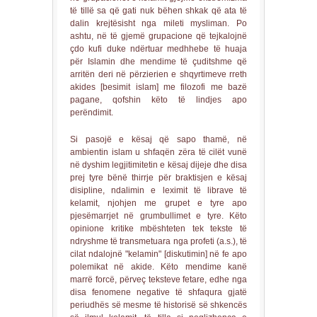
të tillë sa që gati nuk bëhen shkak që ata të
dalin krejtësisht nga mileti mysliman. Po
ashtu, në të gjemë grupacione që tejkalojnë
çdo kufi duke ndërtuar medhhebe të huaja
për Islamin dhe mendime të çuditshme që
arritën deri në përzierien e shqyrtimeve rreth
akides [besimit islam] me filozofi me bazë
pagane, qofshin këto të lindjes apo
perëndimit.
Si pasojë e kësaj që sapo thamë, në
ambientin islam u shfaqën zëra të cilët vunë
në dyshim legjitimitetin e kësaj dijeje dhe disa
prej tyre bënë thirrje për braktisjen e kësaj
disipline, ndalimin e leximit të librave të
kelamit, njohjen me grupet e tyre apo
pjesëmarrjet në grumbullimet e tyre. Këto
opinione kritike mbështeten tek tekste të
ndryshme të transmetuara nga profeti (a.s.), të
cilat ndalojnë "kelamin" [diskutimin] në fe apo
polemikat në akide. Këto mendime kanë
marrë forcë, përveç teksteve fetare, edhe nga
disa fenomene negative të shfaqura gjatë
periudhës së mesme të historisë së shkencës