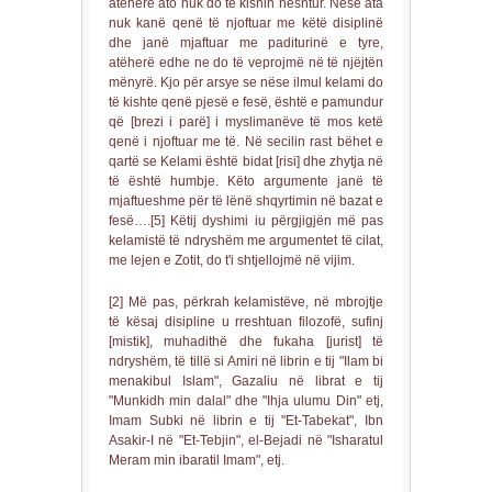
atëherë ato nuk do të kishin heshtur. Nëse ata
nuk kanë qenë të njoftuar me këtë disiplinë
dhe janë mjaftuar me paditurinë e tyre,
atëherë edhe ne do të veprojmë në të njëjtën
mënyrë. Kjo për arsye se nëse ilmul kelami do
të kishte qenë pjesë e fesë, është e pamundur
që [brezi i parë] i myslimanëve të mos ketë
qenë i njoftuar me të. Në secilin rast bëhet e
qartë se Kelami është bidat [risi] dhe zhytja në
të është humbje. Këto argumente janë të
mjaftueshme për të lënë shqyrtimin në bazat e
fesë….[5] Këtij dyshimi iu përgjigjën më pas
kelamistë të ndryshëm me argumentet të cilat,
me lejen e Zotit, do t'i shtjellojmë në vijim.
[2] Më pas, përkrah kelamistëve, në mbrojtje
të kësaj disipline u rreshtuan filozofë, sufinj
[mistik], muhadithë dhe fukaha [jurist] të
ndryshëm, të tillë si Amiri në librin e tij "Ilam bi
menakibul Islam", Gazaliu në librat e tij
"Munkidh min dalal" dhe "Ihja ulumu Din" etj,
Imam Subki në librin e tij "Et-Tabekat", Ibn
Asakir-I në "Et-Tebjin", el-Bejadi në "Isharatul
Meram min ibaratil Imam", etj.