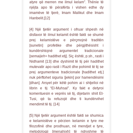
atyre që merren me ilmul kelam”. Thënie të
njëjta apo të përafërta i vishen edhe dy
imamëve të tjerë, Imam Malikut dhe Imam
Hanbelit.[12]
[4] Një tjetër argument i ofruar shpesh në
disfavor të ilmul kelamit është fakti se shumë
prej kelamistëve e përçmojnë traditën
[sunetin] profetike dhe përgjithësisht i
kundërshtojnë argumentet tradicionale
[
semaijeh
= hadithet etj]. Siç është, p.sh., rasti i
Nidhamit [13] dhe dyshimit të tij për hadithet
mutevatir apo rasti i Razit dhe pohimit të tij se
prej argumenteve tradicionale [hadithet etj.]
nuk përftohet siguria [jekin] por hamendësimi
[dhan]. Arsyet për këtë pohim ai i shtjelloi në
librin e tij “El-Muhsal”. Ky fakt e detyroi
komentuesin e veprës së tij, dijetarin shiit Et-
Tusi, që ta refuzojë dhe ti kundërvihet
mendimit të tij. [14]
[5] Një tjetër argument është fakti se shumica
e kelamistëve e përzien kelamin e tyre me
filozofinë dhe prodhuan, në mendjet e tyre,
metodologji [menahixh] të ndryshme të