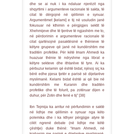
dhe se ai nuk i ka ndaluar njerëzit nga
shqyrtimi i argumenteve racionale të sakta, të
cilat të dërgojnë në qëllimin e synuar.
Argumentimet [kelami] e tij në usuludin janë
fokusuar në kthimin e përgjigjes sektit të
Xhehmijeve dhe të tjerëve të ngjashëm me to,
në përdorimin e argumenteve racionale të
cilat qartësojnë pasaktësinë e thënieve të
këtyre grupeve që janë në kundërshtim me
traditën profetike. Për këtë Imam Ahmedi ka
huazuar thënie të ndryshme nga librat e
këtyre sekteve dhe ithtarëve të tyre. Ai ka
përbuzur kelamin që është bidat, njësoj siç ka
bërë edhe pjesa tjetër e parisë së dijetarëve
myslimanë. Kelami bidat është ai që bie në
kundërshtim me Kuranin dhe traditën
profetike dhe të folurit, pa zotëruar dijen e
duhur, për Zotin dhe fenë e tij” [38]
Ibn Tejmija ka arritur në përfundimin e saktë
në lidhje me qëllimin e synuar nga këto
polemika dhe i ka kthyer përgjigje atyre të
cilët ngrenë debate (në lidhje me këtë
çështje) duke thënë: “Imam Ahmedi, në
krahasim me parinë e dijetarëve myslimanë,