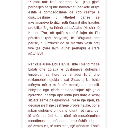
“Kurani nuk flet”, shprehej Aliu (r.a.) gjatë
përballjes së tij me havarixhët, për këtë arsye
është e domosdoshme që çdo çështje e
diskutueshme ti kthehet parisë së
myslimanëve të ditur reth Kuranit dhe traditës
profetike. Siç ka thënë edhe Allahu (xh.sh.) në
Kuran: “Por, në qoftë se këtë lajm do t’ia
përcillnin (për shqyrtim) të Dërguarit dhe
parisë, hulumtuesit do ta merrnin vesh prej
tyre (se çfarë lajmi duhet përhapur e çfarë
jo)...” [30]
Për këtë arsye Ebu Hanife ishte i mendimit se
bidati dhe zgjatja e dyshimeve duheshin
turpëruar sa herë që shfaqej fitne dhe
reklamohej ndjekja e saj. Sipas tij kjo ishte
mënyra më e mirë për mbrojtjen e umetit.
Ndryshe nga çfarë hamendësojnë një grup
njerëzish, heshtja apo lënia pas dore e kësaj
situate është palejueshme. Nëse një njeri, ka
dëgjuar rreth një çështjeje problematike, por e
mban gjuhën e tij nga të folurit rreth asaj për
të cilën njerëzit kanë rënë në mospërputhje
mendimesh, prapëseprapë nuk është e lejuar
që zemra e tij të mos mbaj një qëndrim. Është