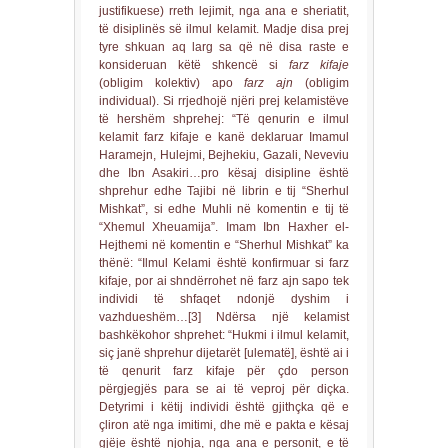
justifikuese) rreth lejimit, nga ana e sheriatit,
të disiplinës së ilmul kelamit. Madje disa prej
tyre shkuan aq larg sa që në disa raste e
konsideruan këtë shkencë si
farz kifaje
(obligim kolektiv) apo
farz ajn
(obligim
individual). Si rrjedhojë njëri prej kelamistëve
të hershëm shprehej: “Të qenurin e ilmul
kelamit farz kifaje e kanë deklaruar Imamul
Haramejn, Hulejmi, Bejhekiu, Gazali, Neveviu
dhe Ibn Asakiri…pro kësaj disipline është
shprehur edhe Tajibi në librin e tij “Sherhul
Mishkat”, si edhe Muhli në komentin e tij të
“Xhemul Xheuamija”. Imam Ibn Haxher el-
Hejthemi në komentin e “Sherhul Mishkat” ka
thënë: “Ilmul Kelami është konfirmuar si farz
kifaje, por ai shndërrohet në farz ajn sapo tek
individi të shfaqet ndonjë dyshim i
vazhdueshëm…[3] Ndërsa një kelamist
bashkëkohor shprehet: “Hukmi i ilmul kelamit,
siç janë shprehur dijetarët [ulematë], është ai i
të qenurit farz kifaje për çdo person
përgjegjës para se ai të veproj për diçka.
Detyrimi i këtij individi është gjithçka që e
çliron atë nga imitimi, dhe më e pakta e kësaj
gjëje është njohja, nga ana e personit, e të