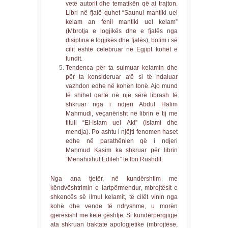
vetë autorit dhe tematikën që ai trajton.
Libri në fjalë quhet “Saunul mantiki uel
kelam an fenil mantiki uel kelam”
(Mbrotja e logjikës dhe e fjalës nga
disiplina e logjikës dhe fjalës), botim i së
cilit është celebruar në Egjipt kohët e
fundit.
Tendenca për ta sulmuar kelamin dhe
për ta konsideruar atë si të ndaluar
vazhdon edhe në kohën tonë. Ajo mund
të shihet qartë në një sërë librash të
shkruar nga i ndjeri Abdul Halim
Mahmudi, veçanërisht në librin e tij me
titull “El-Islam uel Akl” (Islami dhe
mendja). Po ashtu i njëjti fenomen haset
edhe në parathënien që i ndjeri
Mahmud Kasim ka shkruar për librin
“Menahixhul Edileh” të Ibn Rushdit.
Nga ana tjetër, në kundërshtim me
këndvështrimin e lartpërmendur, mbrojtësit e
shkencës së ilmul kelamit, të cilët vinin nga
kohë dhe vende të ndryshme, u morën
gjerësisht me këtë çështje. Si kundërpërgjigje
ata shkruan traktate apologjetike (mbrojtëse,