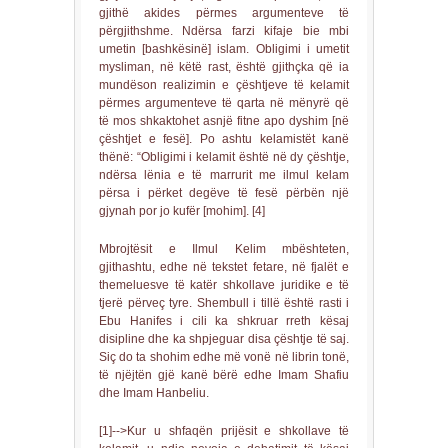
gjithë akides përmes argumenteve të
përgjithshme. Ndërsa farzi kifaje bie mbi
umetin [bashkësinë] islam. Obligimi i umetit
mysliman, në këtë rast, është gjithçka që ia
mundëson realizimin e çështjeve të kelamit
përmes argumenteve të qarta në mënyrë që
të mos shkaktohet asnjë fitne apo dyshim [në
çështjet e fesë]. Po ashtu kelamistët kanë
thënë: “Obligimi i kelamit është në dy çështje,
ndërsa lënia e të marrurit me ilmul kelam
përsa i përket degëve të fesë përbën një
gjynah por jo kufër [mohim]. [4]
Mbrojtësit e Ilmul Kelim mbështeten,
gjithashtu, edhe në tekstet fetare, në fjalët e
themeluesve të katër shkollave juridike e të
tjerë përveç tyre. Shembull i tillë është rasti i
Ebu Hanifes i cili ka shkruar rreth kësaj
disipline dhe ka shpjeguar disa çështje të saj.
Siç do ta shohim edhe më vonë në librin tonë,
të njëjtën gjë kanë bërë edhe Imam Shafiu
dhe Imam Hanbeliu.
[1]-->Kur u shfaqën prijësit e shkollave të