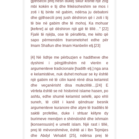
gjithsecili prej nesh dukej sikur kishte një zog
mbi kokën e tij dhe frikësoheshim se mos i
zoti i tij binte në gabim, ndërsa ju debatoni
dhe gjithsecili prej jush dëshiron që i zoti i tij
të bie në gabim dhe të mohoj. Ka mohuar
[
kefere
] ai që dëshiron një gjë të tillë…" [22]
Fjalë të njëjta, ose të përafërta, me këto që
sapo përmendëm transmetohet edhe për
Imam Shafiun dhe Imam Hanbelin etj.[23]
[4] Në lidhje me përbuzjen e haditheve dhe
dyshimi i përgjithshëm në vlerën e
argumenteve tradicionale [hadith etj.] nga ana
e kelamistëve, nuk duhet mohuar se ky është
një gabim në të cilin kanë rënë disa kelamist
dhe veçanërisht disa mutezilitë....[24] E
vërteta është se në historinë islame hasen, po
ashtu, edhe shumë kelamist selefë, apo ehli
suneh, të cilët i kanë qëndruar besnik
argumenteve kuranore dhe atyre të traditës të
saktë profetike, duke i shtuar këtyre dy
burimeve mendjen e shëndoshë dhe ixhmain
[konsensusin] e umetit islam. Një rast i tillë,
prej të mëvonshmëve, është ai i Ibn Tejmijes
dhe Abdyl Vehabit [25], ndërsa prej të