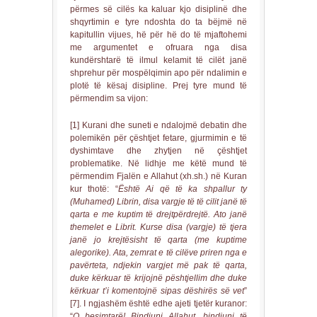
përmes së cilës ka kaluar kjo disiplinë dhe
shqyrtimin e tyre ndoshta do ta bëjmë në
kapitullin vijues, hë për hë do të mjaftohemi
me argumentet e ofruara nga disa
kundërshtarë të ilmul kelamit të cilët janë
shprehur për mospëlqimin apo për ndalimin e
plotë të kësaj disipline. Prej tyre mund të
përmendim sa vijon:
[1] Kurani dhe suneti e ndalojmë debatin dhe
polemikën për çështjet fetare, gjurmimin e të
dyshimtave dhe zhytjen në çështjet
problematike. Në lidhje me këtë mund të
përmendim Fjalën e Allahut (xh.sh.) në Kuran
kur thotë: “
Është Ai që të ka shpallur ty
(Muhamed) Librin, disa vargje të të cilit janë të
qarta e me kuptim të drejtpërdrejtë. Ato janë
themelet e Librit. Kurse disa (vargje) të tjera
janë jo krejtësisht të qarta (me kuptime
alegorike). Ata, zemrat e të cilëve priren nga e
pavërteta, ndjekin vargjet më pak të qarta,
duke kërkuar të krijojnë pështjellim dhe duke
kërkuar t’i komentojnë sipas dëshirës së vet
”
[7]. I ngjashëm është edhe ajeti tjetër kuranor:
“
O besimtarë! Bindjuni Allahut, bindjuni të