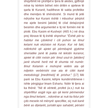
shqyrtimit në çështjet e tjera të akides, gjithnjë
nëse ky kërkim bëhet nën dritën e ajeteve të
qarta të Kuranit, haditheve të sakta profetike
dhe mendjes të shëndoshë. Si mund të jetë
ndryshe kur Kurani është i mbushur përplot
me ajete besimi [akide] të cilat detajizojnë
besimin dhe argumentet e tij në formën më të
plotë. Ebu Kasim el-Kushejri (465 h.) në disa
prej librave të tij është shprehur: "
Është për tu
habitur me çdokënd i cili pohon se ilmul
kelami nuk ekziston në Kuran. Kur në fakt,
ndërkohë që ajetet që përmbajnë gjykime
sheriatike janë të pakta në tekstin kuranor,
ajetet të cilët nxisin për ilmul usul-in [akiden]
janë shumë herë më të shumta në numër.
Ilmul Kelamin e mohojnë vetëm ata që
ndjekin verbërisht ose ata të cilët kanë
metodologji [medhheb] të prishur
." [17] Më
parë se Ebu Kasimi, këtyre kundërshtimeve i
ishte përgjigjur Imam Eshariu. Ndër të tjera ai
ka thënë: "
Në të vërtetë, profeti (a.s.) nuk ka
shpërfillur asgjë nga ajo që kemi përmendur
nga ilmul kelami…ndonëse ai nuk ka folur për
çdo mesele në mënyrë specifike, siç nuk kanë
bërë as dijetarët, juristët apo sahabët, përsëri