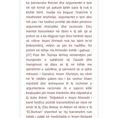
ka përmendur thëniet dhe argumentet e tyre
në një formë që askush tjetër para tij nuk e
kishte bërë, madje ka treguar historinë e
medhhebit xhehmije, argumentet e tyre dhe
më pas i ka hedhur poshtë ato duke përdorur
argumente sheriatike dhe racionale. Ebu
Hamidi transmeton në librin e tij atë që ai
pohon se e ka dëgjuar nga disa hanbeli sipas
së cilëve Imam Ahmedi nuk ka bërë
te’vil
[interpretim], vetëm se për tre hadithe. Ky
pohim në lidhje me Ahmedin është i gabuar...
[37] Pasi Ibn Tejmija tërheq vëmendjen për
mungesën e saktësisë së Gazalit dhe
mangësisë së dijes së tij në lidhje me
qëndrimin e selefëve, ai përmend se si edhe
mësuesi i Gazaliut, Imam Xhuvejni, ka rënë
në të njëjtën gabim kur i ka veshur Imam
Hanbelit dhe dishepujve të tij mohimin e
argumenteve racionale. Ai e sqaron këtë
keqkuptim për Imam Hanbelin dhe ndjekësit e
tij duke thënë: “Ndjekësit e Imam Ahmedit i
kanë hedhur poshtë transmetimet që vijnë në
emër të tij. Ebu Bekae el-Akberi në librin e tij
“El-Burhan” shprehet se “ky transmetim nuk
është i saktë në medhhebin e Imam Ahmedit