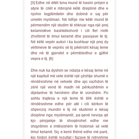
[3] Edhe në ditët tona mund të hasim prirjen e
atyre të cilët e mbrojnë këtë disiplinë dhe e
njohin legjitimitetin dhe dobinë e saj për
umetin mysliman. Në lidhje me këtë mund të
përmendim një studim të shkruar nga një prej
kelamistëve bashkëkohorë i cili flet rreth
zhvillimit të ilmul kelamit dhe pasojave të tij.
Në këtë vepër autori i ka kushtuar një prej dy
vëllimeve të veprës së tij pikërisht kësaj teme
dhe në të gjendet e përmbledhur e gjithë
vepra e tij. [6]
Dhe nuk ka dyshim se ndarja e kësaj teme në
një kapitull më vete është një çështje shumë e
rëndësishme në vetvete dhe ajo vazhdon të
zërë një vend të madh në përkushtimin e
dijetarëve të hershëm dhe të vonshëm. Po
ashtu trajtesa e një teme të tillë është e
rëndësishme edhe për atë i cili kërkon të
shpenzoj mundin e tij në studimin e kësaj
disipline nga myslimanët...pa qenë nevoja që
kjo përpjekje të shoqërohet edhe me
shqyrtimin e imtësishëm të historisë së vetë
ilmul kelamit. Siç e kemi thënë edhe më parë,
kjo histori është rezultat i fazave të ndryshme