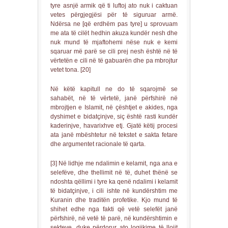
tyre asnjë armik që ti luftoj ato nuk i caktuan
vetes përgjegjësi për të siguruar armë.
Ndërsa ne [që erdhëm pas tyre] u sprovuam
me ata të cilët hedhin akuza kundër nesh dhe
nuk mund të mjaftohemi nëse nuk e kemi
sqaruar më parë se cili prej nesh është në të
vërtetën e cili në të gabuarën dhe pa mbrojtur
vetet tona. [20]
Në këtë kapitull ne do të sqarojmë se
sahabët, në të vërtetë, janë përfshirë në
mbrojtjen e Islamit, në çështjet e akides, nga
dyshimet e bidatçinjve, siç është rasti kundër
kaderinjve, havarixhve etj. Gjatë këtij procesi
ata janë mbështetur në tekstet e sakta fetare
dhe argumentet racionale të qarta.
[3] Në lidhje me ndalimin e kelamit, nga ana e
selefëve, dhe thellimit në të, duhet thënë se
ndoshta qëllimi i tyre ka qenë ndalimi i kelamit
të bidatçinjve, i cili ishte në kundërshtim me
Kuranin dhe traditën profetike. Kjo mund të
shihet edhe nga fakti që vetë selefët janë
përfshirë, në vetë të parë, në kundërshtimin e
sekteve, duke përdorur ato logjikime të llojit