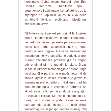
hershmëve është Imam Hanbeli dhe Ebu
Hanifja. Refuzimi i haditheve apo i
argumenteve tradicionale [
semaijeh
], siç do ta
sqarojmë në kapitullin vijues, nuk ka qenë
asnjëherë një tipar i plotë apo mbizotërues
midis kelamistëve.
[5] Ndërsa sa i përket përdorimit të logjikës
greke, studimet e kohëve të fundit kanë arritur
në përfundimin se dijetarët e parë myslimanë,
midis tyre edhe kelamistët, nuk e kanë
përdorur këtë logjikë. Ata kanë zotëruar një
metodologji të tyre specifike të deduktuar prej
Kuranit dhe traditës profetike gjë që tregon
për origjinalitetin e mendimit islam. Sipas
këtyre studimeve metodologjia e përdorur nga
myslimanët e parë ishte e mbështetur në dy
shtylla kryesore: kritika historike [e jetëve të
transmetuesve] e përdorur në dijen e hadithit
dhe metodologjia e veçantë e përdorur në
fikhut islam në lidhje me analogjinë e quajtur
El-Istidlal el-Istikraij. Kjo është metodologjia të
cilën, në historinë e gjatë islame, e kanë
sqaruar gjerësisht dijetarët e usul fikhut
[metodologjisë së jurisprudencës islame]. [26]