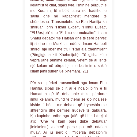
kelamist të cilat, sipas tyre, ishin në përputhje
me Kuranin, të mbështetura në hadithet e
sakta dhe në kapacitetet mendore të
shëndosha. Transmetohet se Ebu Hanifja ka
shkruar librin "Fikhul Ekber", "Fikhul Eusat",
"El-Uesijeh" dhe "El-Ilmu ue mutealim". Imam
Shafiu debatoi me Hafsan dhe të tjerë përveç
tij si dhe me Murxhiat, ndërsa Imam Hanbeli
shkroi një libër me titull "Rad ala xhehmijeh"
(Përgjigje sektit Xhehmijeh). Të gjitha këto
vepra janë punime kelami, vetëm se ai ishte
një kelam në përputhje me besimin e saktë
islam [ehli suneh uel xhemah]. [21]
Për sa i përket transmetimit nga Imam Ebu
Hanifja, sipas së cilit ai e ndaloi birin e tij
Hamad-in që të debatonte duke përdorur
ilmul kelamin, mund të themi se kjo ndalesë
kishte të bënte me debatet që kryheshin me
shtrëngim dhe përmes rrugëve të gabuara.
Kjo kuptohet edhe nga fjalët që i biri i drejtoi
atij: "Unë të kam parë duke debatuar
[tetekelem] atëherë përse po më ndalon
mua?. Ai iu përgjigj: "Ndërsa debatonim