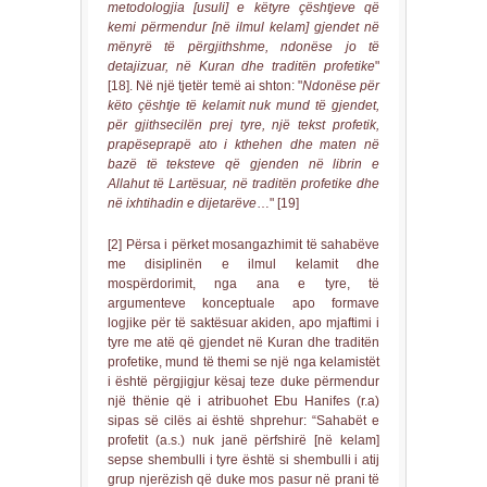
metodologjia [usuli] e këtyre çështjeve që
kemi përmendur [në ilmul kelam] gjendet në
mënyrë të përgjithshme, ndonëse jo të
detajizuar, në Kuran dhe traditën profetike
"
[18]. Në një tjetër temë ai shton: "
Ndonëse për
këto çështje të kelamit nuk mund të gjendet,
për gjithsecilën prej tyre, një tekst profetik,
prapëseprapë ato i kthehen dhe maten në
bazë të teksteve që gjenden në librin e
Allahut të Lartësuar, në traditën profetike dhe
në ixhtihadin e dijetarëve
…" [19]
[2] Përsa i përket mosangazhimit të sahabëve
me disiplinën e ilmul kelamit dhe
mospërdorimit, nga ana e tyre, të
argumenteve konceptuale apo formave
logjike për të saktësuar akiden, apo mjaftimi i
tyre me atë që gjendet në Kuran dhe traditën
profetike, mund të themi se një nga kelamistët
i është përgjigjur kësaj teze duke përmendur
një thënie që i atribuohet Ebu Hanifes (r.a)
sipas së cilës ai është shprehur: “Sahabët e
profetit (a.s.) nuk janë përfshirë [në kelam]
sepse shembulli i tyre është si shembulli i atij
grup njerëzish që duke mos pasur në prani të