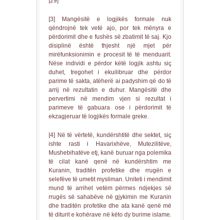
[29]
[3] Mangësitë e logjikës formale nuk
qëndrojnë tek vetë ajo, por tek mënyra e
përdorimit dhe e fushës së zbatimit të saj. Kjo
disiplinë është thjesht një mjet për
mirëfunksionimin e procesit të të menduarit.
Nëse individi e përdor këtë logjik ashtu siç
duhet, tregohet i ekuilibruar dhe përdor
parime të sakta, atëherë ai padyshim që do të
arrij në rezultatin e duhur. Mangësitë dhe
pervertimi në mendim vjen si rezultat i
parimeve të gabuara ose i përdorimit të
ekzagjeruar të logjikës formale greke.
[4] Në të vërtetë, kundërshtitë dhe sektet, siç
ishte rasti i Havarixhëve, Mutezilitëve,
Mushebihatëve etj, kanë buruar nga polemika
të cilat kanë qenë në kundërshtim me
Kuranin, traditën profetike dhe rrugën e
selefëve të umetit mysliman. Uniteti i mendimit
mund të arrihet vetëm përmes ndjekjes së
rrugës së sahabëve në gjykimin me Kuranin
dhe traditën profetike dhe ata kanë qenë më
të diturit e kohërave në këto dy burime islame.