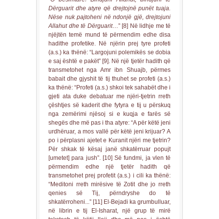
Dërguarit dhe atyre që drejtojnë punët tuaja.
Nëse nuk pajtoheni në ndonjë gjë, drejtojuni
Allahut dhe të Dërguarit
…” [8] Në lidhje me të
njëjtën temë mund të përmendim edhe disa
hadithe profetike. Në njërin prej tyre profeti
(a.s.) ka thënë: “Largojuni polemikës se dobia
e saj është e pakët” [9]. Në një tjetër hadith që
transmetohet nga Amr ibn Shuajb, përmes
babait dhe gjyshit të tij thuhet se profeti (a.s.)
ka thënë: “Profeti (a.s.) shkoi tek sahabët dhe i
gjeti ata duke debatuar me njëri-tjetrin rreth
çështjes së kaderit dhe fytyra e tij u përskuq
nga zemërimi njësoj si e kuqja e farës së
shegës dhe më pas i tha atyre: “A për këtë jeni
urdhëruar, a mos vallë për këtë jeni krijuar? A
po i përplasni ajetet e Kuranit njëri me tjetrin?
Për shkak të kësaj janë shkatërruar popujt
[umetet] para jush”. [10] Së fundmi, ja vlen të
përmendim edhe një tjetër hadith që
transmetohet prej profetit (a.s.) i cili ka thënë:
“Meditoni rreth mirësive të Zotit dhe jo rreth
qenies së Tij, përndryshe do të
shkatërroheni...” [11] El-Bejadi ka grumbulluar,
në librin e tij El-Isharat, një grup të mirë