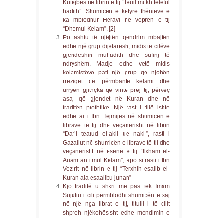
Kutejbes në librin e tij “Teuil mukh’teleful
hadith”. Shumicën e këtyre thënieve e
ka mbledhur Heravi në veprën e tij
“Dhemul Kelam”. [2]
Po ashtu të njëjtën qëndrim mbajtën
edhe një grup dijetarësh, midis të cilëve
gjendeshin muhadith dhe sufinj të
ndryshëm. Madje edhe vetë midis
kelamistëve pati një grup që njohën
rreziqet që përmbante kelami dhe
urryen gjithçka që vinte prej tij, përveç
asaj që gjendet në Kuran dhe në
traditën profetike. Një rast i tillë ishte
edhe ai i Ibn Tejmijes në shumicën e
librave të tij dhe veçanërisht në librin
“Dar’i tearud el-akli ue nakli”, rasti i
Gazaliut në shumicën e librave të tij dhe
veçanërisht në esenë e tij “Ilxham el-
Auam an ilmul Kelam”, apo si rasti i Ibn
Vezirit në librin e tij “Terxhih esalib el-
Kuran ala esaalibu junan”
Kjo traditë u shkri më pas tek Imam
Sujutiu i cili përmblodhi shumicën e saj
në një nga librat e tij, titulli i të cilit
shpreh njëkohësisht edhe mendimin e