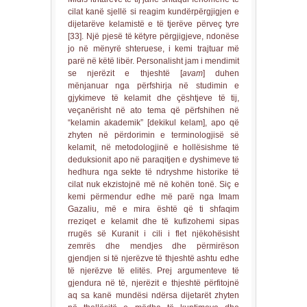
cilat kanë sjellë si reagim kundërpërgjigjen e
dijetarëve kelamistë e të tjerëve përveç tyre
[33]. Një pjesë të këtyre përgjigjeve, ndonëse
jo në mënyrë shteruese, i kemi trajtuar më
parë në këtë libër. Personalisht jam i mendimit
se njerëzit e thjeshtë [
avam
] duhen
mënjanuar nga përfshirja në studimin e
gjykimeve të kelamit dhe çështjeve të tij,
veçanërisht në ato tema që përfshihen në
“kelamin akademik” [dekikul kelam], apo që
zhyten në përdorimin e terminologjisë së
kelamit, në metodologjinë e hollësishme të
deduksionit apo në paraqitjen e dyshimeve të
hedhura nga sekte të ndryshme historike të
cilat nuk ekzistojnë më në kohën tonë. Siç e
kemi përmendur edhe më parë nga Imam
Gazaliu, më e mira është që ti shfaqim
rreziqet e kelamit dhe të kufizohemi sipas
rrugës së Kuranit i cili i flet njëkohësisht
zemrës dhe mendjes dhe përmirëson
gjendjen si të njerëzve të thjeshtë ashtu edhe
të njerëzve të elitës. Prej argumenteve të
gjendura në të, njerëzit e thjeshtë përfitojnë
aq sa kanë mundësi ndërsa dijetarët zhyten