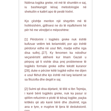
Ndërsa logjika greke, në më të shumtën e saj,
iu bashkangjit kësaj metodologjie në
shekullin e katërt apo të pestë hixhri.
Kjo çështje meriton një shqyrtim më të
hollësishëm, gjithsesi ne do të mjaftohemi hë
për hë me vërejtjet e mëposhtme:
[1] Përdorimi i logjikës greke nuk është
kufizuar vetëm tek kelamistët, por ajo është
përdorur edhe në usul fikh, madje edhe nga
disa sufinj...[27]. Ky fenomen ka ndodhur
veçanërisht atëherë kur Imam Gazali u
përpoq që ti vishte disa prej problemeve të
logjikës formale greke edhe tekstit kuranor
[28], duke e përzier këtë logjikë edhe me dijen
e usul fikhut dhe kjo është më larg kelamit se
sa filozofia dhe degët e saj.
[2] Sulmi që disa dijetarë, të tillë si Ibn Tejmija,
i kanë bërë logjikës greke, nuk ka pasur si
qëllim refuzimin e plotë të kësaj logjike, paçka
kritikës që ato kanë bërë dhe zbulimit, nga
ana e tyre, e rrugëve të tjera të deduksionit.