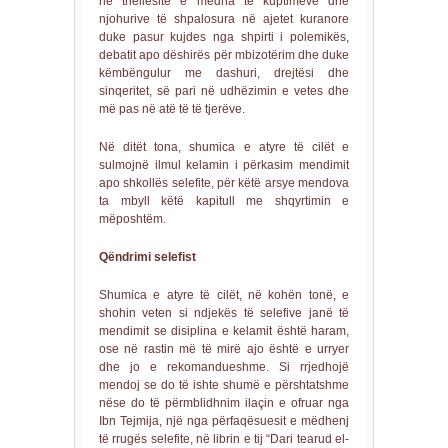
në thellësitë e mëdha të kuptimeve dhe
njohurive të shpalosura në ajetet kuranore
duke pasur kujdes nga shpirti i polemikës,
debatit apo dëshirës për mbizotërim dhe duke
këmbëngulur me dashuri, drejtësi dhe
sinqeritet, së pari në udhëzimin e vetes dhe
më pas në atë të të tjerëve.
Në ditët tona, shumica e atyre të cilët e
sulmojnë ilmul kelamin i përkasim mendimit
apo shkollës selefite, për këtë arsye mendova
ta mbyll këtë kapitull me shqyrtimin e
mëposhtëm.
Qëndrimi selefist
Shumica e atyre të cilët, në kohën tonë, e
shohin veten si ndjekës të selefive janë të
mendimit se disiplina e kelamit është haram,
ose në rastin më të mirë ajo është e urryer
dhe jo e rekomandueshme. Si rrjedhojë
mendoj se do të ishte shumë e përshtatshme
nëse do të përmblidhnim ilaçin e ofruar nga
Ibn Tejmija, një nga përfaqësuesit e mëdhenj
të rrugës selefite, në librin e tij “Dari tearud el-