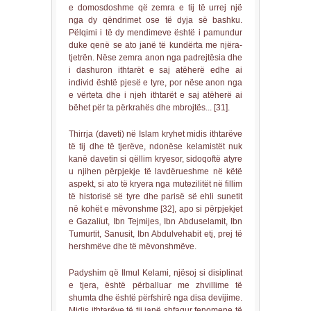
e domosdoshme që zemra e tij të urrej një
nga dy qëndrimet ose të dyja së bashku.
Pëlqimi i të dy mendimeve është i pamundur
duke qenë se ato janë të kundërta me njëra-
tjetrën. Nëse zemra anon nga padrejtësia dhe
i dashuron ithtarët e saj atëherë edhe ai
individ është pjesë e tyre, por nëse anon nga
e vërteta dhe i njeh ithtarët e saj atëherë ai
bëhet për ta përkrahës dhe mbrojtës... [31].
Thirrja (daveti) në Islam kryhet midis ithtarëve
të tij dhe të tjerëve, ndonëse kelamistët nuk
kanë davetin si qëllim kryesor, sidoqoftë atyre
u njihen përpjekje të lavdërueshme në këtë
aspekt, si ato të kryera nga mutezilitët në fillim
të historisë së tyre dhe parisë së ehli sunetit
në kohët e mëvonshme [32], apo si përpjekjet
e Gazaliut, Ibn Tejmijes, Ibn Abduselamit, Ibn
Tumurtit, Sanusit, Ibn Abdulvehabit etj, prej të
hershmëve dhe të mëvonshmëve.
Padyshim që Ilmul Kelami, njësoj si disiplinat
e tjera, është përballuar me zhvillime të
shumta dhe është përfshirë nga disa devijime.
Midis ithtarëve të tij janë shfaqur fenomene të