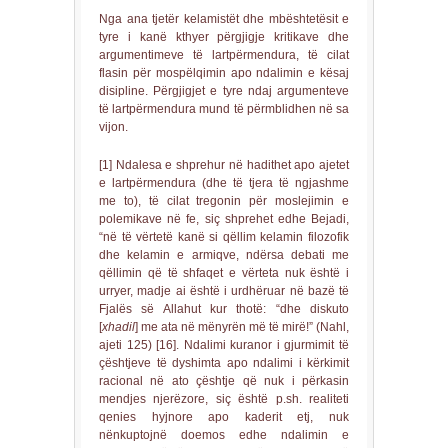
Nga ana tjetër kelamistët dhe mbështetësit e
tyre i kanë kthyer përgjigje kritikave dhe
argumentimeve të lartpërmendura, të cilat
flasin për mospëlqimin apo ndalimin e kësaj
disipline. Përgjigjet e tyre ndaj argumenteve
të lartpërmendura mund të përmblidhen në sa
vijon.
[1] Ndalesa e shprehur në hadithet apo ajetet
e lartpërmendura (dhe të tjera të ngjashme
me to), të cilat tregonin për moslejimin e
polemikave në fe, siç shprehet edhe Bejadi,
“në të vërtetë kanë si qëllim kelamin filozofik
dhe kelamin e armiqve, ndërsa debati me
qëllimin që të shfaqet e vërteta nuk është i
urryer, madje ai është i urdhëruar në bazë të
Fjalës së Allahut kur thotë: “dhe diskuto
[
xhadil
] me ata në mënyrën më të mirë!” (Nahl,
ajeti 125) [16]. Ndalimi kuranor i gjurmimit të
çështjeve të dyshimta apo ndalimi i kërkimit
racional në ato çështje që nuk i përkasin
mendjes njerëzore, siç është p.sh. realiteti
qenies hyjnore apo kaderit etj, nuk
nënkuptojnë doemos edhe ndalimin e