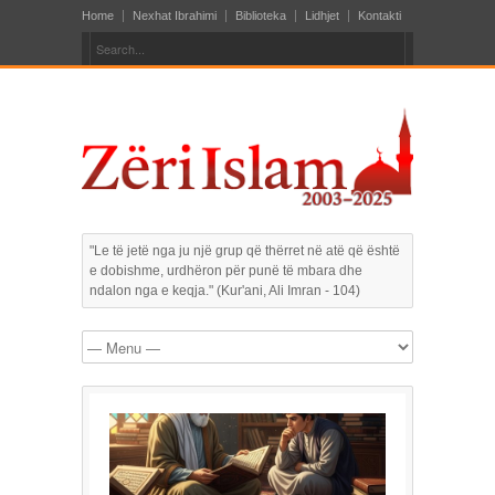
Home
Nexhat Ibrahimi
Biblioteka
Lidhjet
Kontakti
"Le të jetë nga ju një grup që thërret në atë që është
e dobishme, urdhëron për punë të mbara dhe
ndalon nga e keqja." (Kur'ani, Ali Imran - 104)