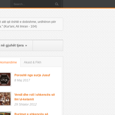
 në atë që është e dobishme, urdhëron për
 (Kur'ani, Ali Imran - 104)
në gjuhët tjera
»
ekomandime
Akaid & Fikh
Porositë nga surja Jusuf
8 Maj 2017
Vendi dhe roli i shkencës së
ilm’ul-kelamit
29 Shtator 2012
Burimet e shkencës së