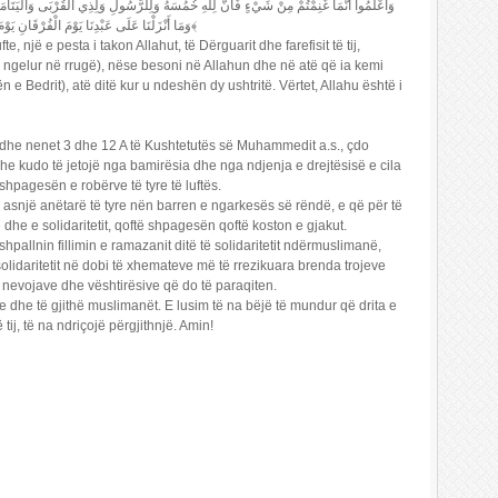
وَاعْلَمُوا أَنَّمَا غَنِمْتُمْ مِنْ شَيْءٍ فَأَنَّ لِلَّهِ خُمُسَهُ وَلِلرَّسُولِ وَلِذِي الْقُرْبَى وَالْيَتَامَى
وَمَا أَنْزَلْنَا عَلَى عَبْدِنَا يَوْمَ الْفُرْقَانِ يَوْمَ الْتَقَى الْجَمْعَانِ وَاللَّهُ عَلَى كُلِّ شَيْءٍ قَدِيرٌ ﴿41﴾
fte, një e pesta i takon Allahut, të Dërguarit dhe farefisit të tij,
ka ngelur në rrugë), nëse besoni në Allahun dhe në atë që ia kemi
tën e Bedrit), atë ditë kur u ndeshën dy ushtritë. Vërtet, Allahu është i
t dhe nenet 3 dhe 12 A të Kushtetutës së Muhammedit a.s., çdo
 kudo të jetojë nga bamirësia dhe nga ndjenja e drejtësisë e cila
hpagesën e robërve të tyre të luftës.
ë asnjë anëtarë të tyre nën barren e ngarkesës së rëndë, e që për të
he e solidaritetit, qoftë shpagesën qoftë koston e gjakut.
hpallnin fillimin e ramazanit ditë të solidaritetit ndërmuslimanë,
solidaritetit në dobi të xhemateve më të rrezikuara brenda trojeve
t nevojave dhe vështirësive që do të paraqiten.
e dhe të gjithë muslimanët. E lusim të na bëjë të mundur që drita e
ij, të na ndriçojë përgjithnjë. Amin!