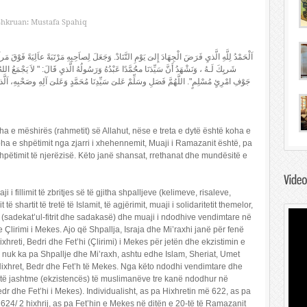
Shkruan: Mustafa Spahiq
اَلْحَمْدُ لِلَّهِ الَّذيِ فَرَضَ الْجِهَادَ إِلىَ يَوْمِ التَّنَادْ. وَجَعَلَ لِصاَحِبِهِ مَرْتَبَةً عاَلِيَةً فَوْقَ مَراَتِ
شَريِكَ لَـهُ ، وَنَشْهَدُ أَنَّ سَيِّدَنَا محَُمَّدًا عَبْدُهُ وَرَسُولُهُ الَّذيِ قَالَ: " لاَ يَجْمَعُ الل
جَوْفِ امْرِئٍ مُسْلِمٍ". اللَّهُمَّ فَصَلِ وسَلِّمْ عَلىَ سَيِّدِنَا مُحَمَّدٍ وَعَلىَ آلِهِ وصَحْبِهِ، اَلَّذيِن
a e mëshirës (rahmetit) së Allahut, nëse e treta e dytë është koha e
t koha e shpëtimit nga zjarri i xhehennemit, Muaji i Ramazanit është, pa
Shpëtimit të njerëzisë. Këto janë shansat, rrethanat dhe mundësitë e
i fillimit të zbritjes së të gjitha shpalljeve (kelimeve, risaleve,
ë shartit të tretë të Islamit, të agjërimit, muaji i solidaritetit themelor,
sadekat’ul-fitrit dhe sadakasë) dhe muaji i ndodhive vendimtare në
e Çlirimi i Mekes. Ajo që Shpallja, Israja dhe Mi’raxhi janë për fenë
reti, Bedri dhe Fet’hi (Çlirimi) i Mekes për jetën dhe ekzistimin e
uk ka pa Shpallje dhe Mi’raxh, ashtu edhe Islam, Sheriat, Umet
xhret, Bedr dhe Fet’h të Mekes. Nga këto ndodhi vendimtare dhe
 të jashtme (ekzistencës) të muslimanëve tre kanë ndodhur në
edr dhe Fet’hi i Mekes). Individualisht, as pa Hixhretin më 622, as pa
24/ 2 hixhrij, as pa Fet’hin e Mekes në ditën e 20-të të Ramazanit