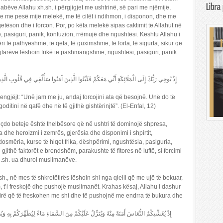
abëve Allahu xh.sh. i përgjigjet me ushtrinë, së pari me njëmijë,
he me pesë mijë melekë, me të cilët i ndihmon, i disponon, dhe me
tëson dhe i forcon. Por, po këta melekë sipas caktimit të Allahut në
, pasiguri, panik, konfuzion, rrëmujë dhe ngushtësi. Kështu Allahu i
të pathyeshme, të qeta, të guximshme, të forta, të sigurta, sikur që
tarëve lëshoin frikë të pashmangshme, ngushtësi, pasiguri, panik
إِذْ يُوحِي رَبُّكَ إِلَى الْمَلَائِكَةِ أَنِّي مَعَكُمْ فَثَبِّتُوا الَّذِينَ آَمَنُوا سَأُلْقِي فِي قُلُوبِ الّ
 engjëjt: “Unë jam me ju, andaj forcojini ata që besojnë. Unë do të
ditini në qafë dhe në të gjithë gishtërinjtë”. (El-Enfal, 12)
ra çdo beteje është thelbësore që në ushtri të dominojë shpresa,
a dhe heroizmi i zemrës, gjerësia dhe disponimi i shpirtit,
mëria, kurse të hiqet frika, dëshpërimi, ngushtësia, pasiguria,
 gjithë faktorët e brendshëm, parakushte të fitores në luftë, si forcimi
xh.sh. ua dhuroi muslimanëve.
h., në mes të shkretëtirës lëshoin shi nga qielli që me ujë të bekuar,
t’i freskojë dhe pushojë muslimanët. Krahas kësaj, Allahu i dashur
rë që të freskohen me shi dhe të pushojnë me endrra të bukura dhe
إِذْ يُغَشِّيكُمُ النُّعَاسَ أَمَنَةً مِنْهُ وَيُنَزِّلُ عَلَيْكُمْ مِنَ السَّمَاءِ مَاءً لِيُطَهِّرَكُمْ بِهِ 