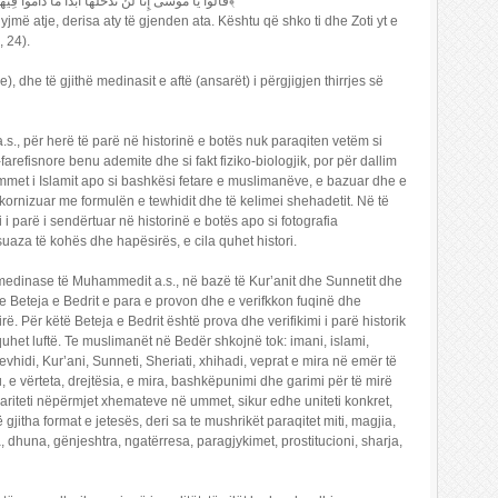
قَالُوا يَا مُوسَى إِنَّا لَنْ نَدْخُلَهَا أَبَدًا مَا دَامُوا فِيهَا فَاذْهَبْ أَنْتَ وَرَبُّكَ فَقَاتِلَا إِنَّا هَاهُنَا قَاعِدُونَ ﴿24﴾
yjmë atje, derisa aty të gjenden ata. Kështu që shko ti dhe Zoti yt e
, 24).
dhe të gjithë medinasit e aftë (ansarët) i përgjigjen thirrjes së
 për herë të parë në historinë e botës nuk paraqiten vetëm si
arefisnore benu ademite dhe si fakt fiziko-biologjik, por për dallim
ummet i Islamit apo si bashkësi fetare e muslimanëve, e bazuar dhe e
ornizuar me formulën e tewhidit dhe të kelimei shehadetit. Në të
i parë i sendërtuar në historinë e botës apo si fotografia
suaza të kohës dhe hapësirës, e cila quhet histori.
edinase të Muhammedit a.s., në bazë të Kur’anit dhe Sunnetit dhe
e Beteja e Bedrit e para e provon dhe e verifkkon fuqinë dhe
. Për këtë Beteja e Bedrit është prova dhe verifikimi i parë historik
uhet luftë. Te muslimanët në Bedër shkojnë tok: imani, islami,
 tevhidi, Kur’ani, Sunneti, Sheriati, xhihadi, veprat e mira në emër të
u, e vërteta, drejtësia, e mira, bashkëpunimi dhe garimi për të mirë
dariteti nëpërmjet xhemateve në ummet, sikur edhe uniteti konkret,
 gjitha format e jetesës, deri sa te mushrikët paraqitet miti, magjia,
, dhuna, gënjeshtra, ngatërresa, paragjykimet, prostitucioni, sharja,