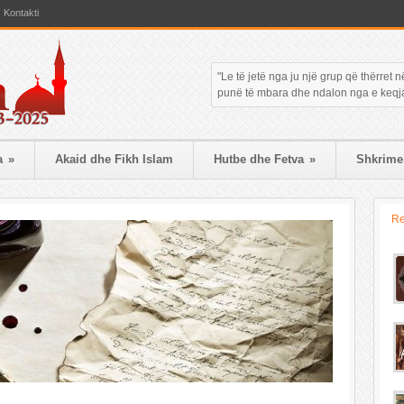
Kontakti
"Le të jetë nga ju një grup që thërret
punë të mbara dhe ndalon nga e keqja."
a
»
Akaid dhe Fikh Islam
Hutbe dhe Fetva
»
Shkrime 
R