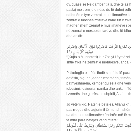
dy, duasë së Pejgamberit a.s. dhe të as’h
pastaj me tremijë e nëse do të duhej ed
ndihmën e tyre zemrat e muslimanëve i qe
zemrat e mosbesimtarëve kanë futur frikë
madhërishëm zemrat e muslimanëve i bëri 
në zemrat e mosbesimtarëve dhe të idhuj
dhe ankth:
َذِينَ كَفَرُوا الرُّعْبَ فَاضْرِبُوا فَوْقَ الْأَعْنَاقِ وَاضْرِبُوا
مِنْهُمْ كُلَّ بَنَانٍ ﴿12﴾
“(Kujto o Muhamed) kur Zoti yt i frymëzoi
shtie frikë në zemrat e mohuesve, andaj go
Psikologjia e luftës thotë se në luftë pa
qetësia, siguria, qëndrueshmëria, trimëri
pathyeshmëria, këmbëngulësia dhe vendos
jobesimi, josiguria, paniku dhe ankthi. Të
i zemrës dhe gjerësia e shpirtit, Allahu 
Jo vetëm kjo. Natën e betejës, Allahu xh.s
pas rrugës dhe agjerimit të mundimshëm, 
ua dhuroi muslimanëve ëndrrën më të mi
të mira para betejës vendimtare:
وَيُذْهِبَ عَنْكُمْ رِجْزَ الشَّيْطَانِ وَلِيَرْبِطَ عَلَى قُلُوبِكُمْ
وَيُثَبِّتَ بِهِ الْأَقْدَامَ ﴿11﴾