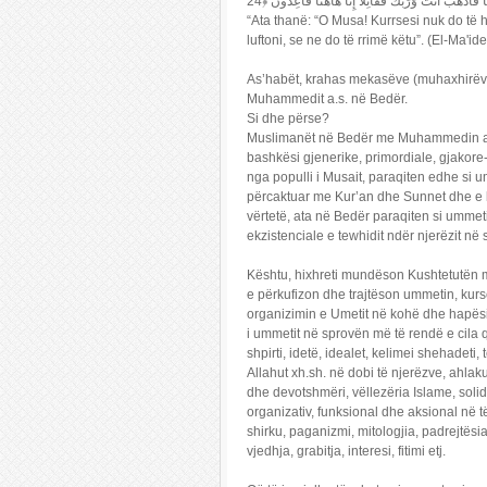
“Ata thanë: “O Musa! Kurrsesi nuk do të h
luftoni, se ne do të rrimë këtu”. (El-Ma'ide
As’habët, krahas mekasëve (muhaxhirëve), 
Muhammedit a.s. në Bedër.
Si dhe përse?
Muslimanët në Bedër me Muhammedin a.s.,
bashkësi gjenerike, primordiale, gjakore-f
nga populli i Musait, paraqiten edhe si 
përcaktuar me Kur’an dhe Sunnet dhe e k
vërtetë, ata në Bedër paraqiten si ummeti 
ekzistenciale e tewhidit ndër njerëzit në 
Kështu, hixhreti mundëson Kushtetutën m
e përkufizon dhe trajtëson ummetin, kurs
organizimin e Umetit në kohë dhe hapësirë
i ummetit në sprovën më të rendë e cila q
shpirti, idetë, idealet, kelimei shehadeti,
Allahut xh.sh. në dobi të njerëzve, ahlak
dhe devotshmëri, vëllezëria Islame, soli
organizativ, funksional dhe aksional në të
shirku, paganizmi, mitologjia, padrejtësia
vjedhja, grabitja, interesi, fitimi etj.