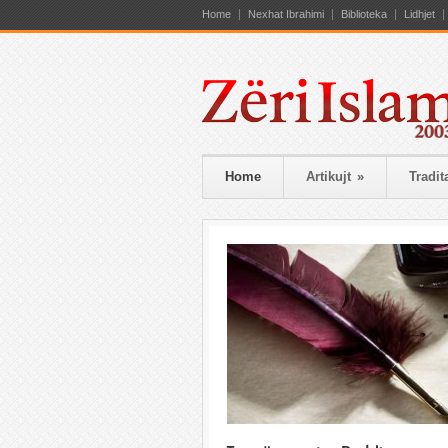
Home
Nexhat Ibrahimi
Biblioteka
Lidhjet
Home
Artikujt
»
Tradit