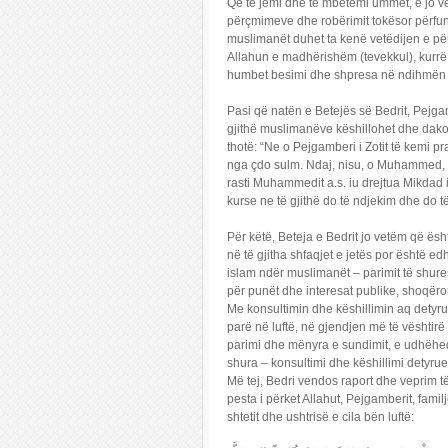
Që të jemi dhe të mbetemi ummet, e jo vet
përçmimeve dhe robërimit tokësor përfu
muslimanët duhet ta kenë vetëdijen e pë
Allahun e madhërishëm (tevekkul), kurrë
humbet besimi dhe shpresa në ndihmën (n
Pasi që natën e Betejës së Bedrit, Pejgam
gjithë muslimanëve këshillohet dhe dako
thotë: “Ne o Pejgamberi i Zotit të kemi 
nga çdo sulm. Ndaj, nisu, o Muhammed, ku
rasti Muhammedit a.s. iu drejtua Mikdad ib
kurse ne të gjithë do të ndjekim dhe do të 
Për këtë, Beteja e Bedrit jo vetëm që është
në të gjitha shfaqjet e jetës por është edh
islam ndër muslimanët – parimit të shur
për punët dhe interesat publike, shoqërore
Me konsultimin dhe këshillimin aq detyrue
parë në luftë, në gjendjen më të vështirë
parimi dhe mënyra e sundimit, e udhëheqj
shura – konsultimi dhe këshillimi detyru
Më tej, Bedri vendos raport dhe veprim të
pesta i përket Allahut, Pejgamberit, famil
shtetit dhe ushtrisë e cila bën luftë: