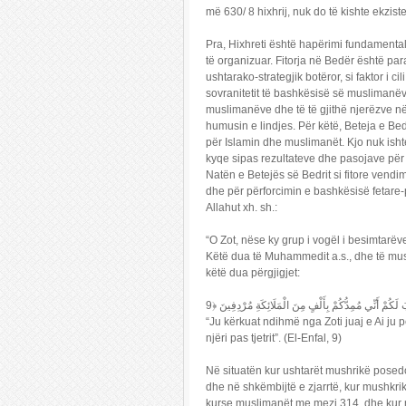
më 630/ 8 hixhrij, nuk do të kishte ekzi
Pra, Hixhreti është hapërimi fundamenta
të organizuar. Fitorja në Bedër është par
ushtarako-strategjik botëror, si faktor i cil
sovranitetit të bashkësisë së muslimanëve
muslimanëve dhe të të gjithë njerëzve në 
humusin e lindjes. Për këtë, Beteja e Bed
për Islamin dhe muslimanët. Kjo nuk is
kyqe sipas rezultateve dhe pasojave për
Natën e Betejës së Bedrit si fitore vend
dhe për përforcimin e bashkësisë fetare-
Allahut xh. sh.:
“O Zot, nëse ky grup i vogël i besimtarëve
Këtë dua të Muhammedit a.s., dhe të mu
këtë dua përgjigjet:
“Ju kërkuat ndihmë nga Zoti juaj e Ai ju pë
njëri pas tjetrit”. (El-Enfal, 9)
Në situatën kur ushtarët mushrikë posed
dhe në shkëmbijtë e zjarrtë, kur mushkr
kurse muslimanët me mezi 314, dhe kur