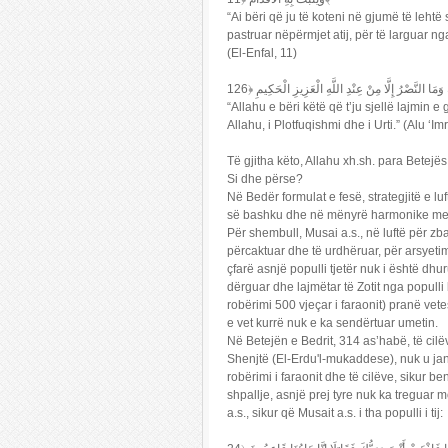
“Ai bëri që ju të koteni në gjumë të lehtë 
pastruar nëpërmjet atij, për të larguar ng
(El-Enfal, 11)
“Allahu e bëri këtë që t’ju sjellë lajmin 
Allahu, i Plotfuqishmi dhe i Urti.” (Alu ‘Im
Të gjitha këto, Allahu xh.sh. para Betej
Si dhe përse?
Në Bedër formulat e fesë, strategjitë e l
së bashku dhe në mënyrë harmonike me f
Për shembull, Musai a.s., në luftë për zba
përcaktuar dhe të urdhëruar, për arsyetim
çfarë asnjë populli tjetër nuk i është dhu
dërguar dhe lajmëtar të Zotit nga populli
robërimi 500 vjeçar i faraonit) pranë vete
e vet kurrë nuk e ka sendërtuar umetin.
Në Betejën e Bedrit, 314 as’habë, të cilë
Shenjtë (El-Erdu'l-mukaddese), nuk u jan
robërimi i faraonit dhe të cilëve, sikur 
shpallje, asnjë prej tyre nuk ka treguar
a.s., sikur që Musait a.s. i tha populli i tij: