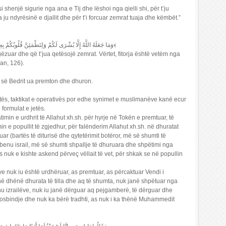
si shenjë sigurie nga ana e Tij dhe lëshoi nga qielli shi, për t’ju
a ju ndyrësinë e djallit dhe për t’i forcuar zemrat tuaja dhe këmbët.”
وَمَا جَعَلَهُ اللَّهُ إِلَّا بُشْرَى لَكُمْ وَلِتَطْمَئِنَّ قُلُوبُكُمْ بِهِ وَمَا النَّصْرُ إِلَّا مِنْ عِنْدِ اللَّهِ الْعَزِيزِ الْحَكِيمِ ﴿126﴾
e gëzuar dhe që t’jua qetësojë zemrat. Vërtet, fitorja është vetëm nga
ran, 126).
ës së Bedrit ua premton dhe dhuron.
uftës, taktikat e operativës por edhe synimet e muslimanëve kanë ecur
ormulat e jetës.
timin e urdhrit të Allahut xh.sh. për hyrje në Tokën e premtuar, të
in e popullit të zgjedhur, për falënderim Allahut xh.sh. në dhuratat
ruar (bartës të diturisë dhe qytetërimit botëror, më së shumti të
 benu israil, më së shumti shpallje të dhuruara dhe shpëtimi nga
s nuk e kishte askend përveç vëllait të vet, për shkak se në popullin
ve nuk iu është urdhëruar, as premtuar, as përcaktuar Vendi i
ë dhënë dhurata të tilla dhe aq të shumta, nuk janë shpëtuar nga
benu izrailëve, nuk iu janë dërguar aq pejgamberë, të dërguar dhe
 mosbindje dhe nuk ka bërë tradhti, as nuk i ka thënë Muhammedit