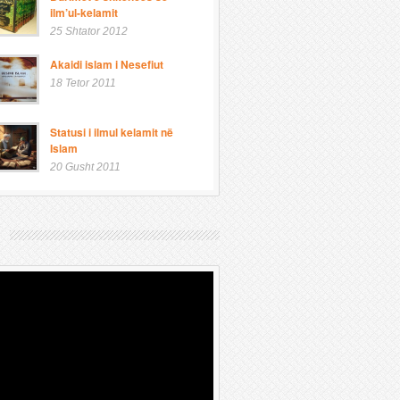
ilm’ul-kelamit
25 Shtator 2012
Akaidi islam i Nesefiut
18 Tetor 2011
Statusi i ilmul kelamit në
Islam
20 Gusht 2011