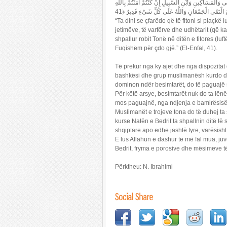
 وَالْمَسَاكِينِ وَابْنِ السَّبِيلِ إِنْ كُنْتُمْ آَمَنْتُمْ بِاللَّهِ
“Ta dini se çfarëdo që të fitoni si plaçkë lu
jetimëve, të varfërve dhe udhëtarit (që 
shpallur robit Tonë në ditën e fitores (luf
Fuqishëm për çdo gjë.” (El-Enfal, 41).
Të prekur nga ky ajet dhe nga dispozita
bashkësi dhe grup muslimanësh kurdo dhe
dominon ndër besimtarët, do të paguajë s
Për këtë arsye, besimtarët nuk do ta lën
mos paguajnë, nga ndjenja e bamirësisë d
Muslimanët e trojeve tona do të duhej ta s
kurse Natën e Bedrit ta shpallnin ditë të 
shqiptare apo edhe jashtë tyre, varësish
E lus Allahun e dashur të më fal mua, juv
Bedrit, fryma e porosive dhe mësimeve të t
Përktheu: N. Ibrahimi