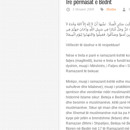
5 Shtator 2009
Hutbe
بَ سَائِرِ الْعِباَدْ . نَشْهَدُ أَنْ لاَ إِلَهَ إِلاَّ اللهُ وَحْدَهُ لاَ
هُ عَزَّ وَجَلَّ غُبَارًا فِي سَبِيلِ اللَّهِ وَدُخَانَ جَهَنَّمَ فِي
َ آمَنوُا وَصَدَّقُوا، فَعَمِلُوا وَاجْتَهَدُوا لِيَوْمِ الْمِيعَادْ
.
Vëllezër të dashur e të respektuar!
Nëse e treta e parë e ramazanit është koh
faljes (magfiretit), kurse e treta e fundi
dyshim, muaji i Mëshirës, i Faljes dhe i 
Ramazanit të bekuar.
Mirëpo, muaji i ramazanit është edhe muaji 
suhufeve dhe kitabeve), muaji i praktikimit t
qenësor dhe vendimtar ndër muslimanët (
historinë Islame sikur: Beteja e Bedrit dh
dhe besimin e muslimanëve, këtë janë Hixh
muslimanëve. Sikur që iman dhe mu’min n
dhe Xhemat të muslimanëve nuk ka pa Hi
kyqe për jetën e brendshme (fetare) dhe
Ramazan (fillimi i Shpalljes, Beteja në B
fitoren në Bedër më 17 të Ramazanit më 6