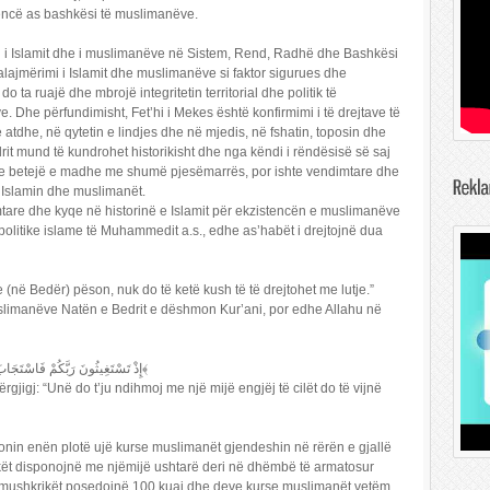
stencë as bashkësi të muslimanëve.
l i Islamit dhe i muslimanëve në Sistem, Rend, Radhë dhe Bashkësi
alajmërimi i Islamit dhe muslimanëve si faktor sigurues dhe
i do ta ruajë dhe mbrojë integritetin territorial dhe politik të
. Dhe përfundimisht, Fet’hi i Mekes është konfirmimi i të drejtave të
atdhe, në qytetin e lindjes dhe në mjedis, në fshatin, toposin dhe
rit mund të kundrohet historikisht dhe nga këndi i rëndësisë së saj
hte betejë e madhe me shumë pjesëmarrës, por ishte vendimtare dhe
 Islamin dhe muslimanët.
imtare dhe kyqe në historinë e Islamit për ekzistencën e muslimanëve
politike islame të Muhammedit a.s., edhe as’habët i drejtojnë dua
 (në Bedër) pëson, nuk do të ketë kush të të drejtohet me lutje.”
slimanëve Natën e Bedrit e dëshmon Kur’ani, por edhe Allahu në
إِذْ تَسْتَغِيثُونَ رَبَّكُمْ فَاسْتَجَابَ لَكُمْ أَنِّي مُمِدُّكُمْ بِأَلْفٍ مِنَ الْمَلَائِكَةِ مُرْدِفِينَ ﴿9﴾
rgjigj: “Unë do t’ju ndihmoj me një mijë engjëj të cilët do të vijnë
onin enën plotë ujë kurse muslimanët gjendeshin në rërën e gjallë
ikët disponojnë me njëmijë ushtarë deri në dhëmbë të armatosur
 mushkrikët posedojnë 100 kuaj dhe deve kurse muslimanët vetëm