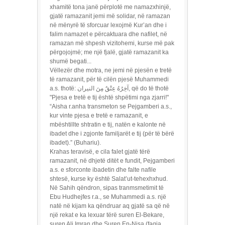
xhamitë tona janë përplotë me namazxhinjë,
gjatë ramazanit jemi më solidar, në ramazan
në mënyrë të sforcuar lexojmë Kur’an dhe i
falim namazet e përcaktuara dhe nafilet, në
ramazan më shpesh vizitohemi, kurse më pak
përgojojmë; me një fjalë, gjatë ramazanit ka
shumë begati...
Vëllezër dhe motra, ne jemi në pjesën e tretë
të ramazanit, për të cilën pjesë Muhammedi
a.s. thotë: آخِرُهُ عِتْقٌ مِنَ النيران, që do të thotë
"Pjesa e tretë e tij është shpëtimi nga zjarri!"
“Aisha r.anha transmeton se Pejgamberi a.s.,
kur vinte pjesa e tretë e ramazanit, e
mbështillte shtratin e tij, natën e kalonte në
ibadet dhe i zgjonte familjarët e tij (për të bërë
ibadet).” (Buhariu).
Krahas teravisë, e cila falet gjatë tërë
ramazanit, në dhjetë ditët e fundit, Pejgamberi
a.s. e sforconte ibadetin dhe falte nafile
shtesë, kurse ky është Salat’ut-tehexhxhud.
Në Sahih qëndron, sipas tranmsmetimit të
Ebu Hudhejfes r.a., se Muhammedi a.s. një
natë në kijam ka qëndruar aq gjatë sa që në
një rekat e ka lexuar tërë suren El-Bekare,
suren Ali Imran dhe Suren En-Nisa (faqja