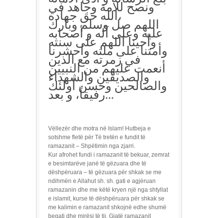
ونصح للأمة وجاهد في
الله حق جهاده،
اللهم صل وسلم وبارك
عليه وعلى آله و أصحابه
وأحينا اللهم على سنته
وأمتنا على ملته واحشرنا
في زمرته مع الذين
أنعمت عليهم من النبيين
والصديقين والشهداء
والصالحين وحسن أولئك
رفيقاً، و بعد...
Vëllezër dhe motra në Islam! Hutbeja e
sotshme fletë për Të tretën e fundit të
ramazanit – Shpëtimin nga zjarri.
Kur afrohet fundi i ramazanit të bekuar, zemrat
e besimtarëve janë të gëzuara dhe të
dëshpëruara – të gëzuara për shkak se me
ndihmën e Allahut sh. sh. gati e agjëruan
ramazanin dhe me këtë kryen një nga shtyllat
e islamit, kurse të dëshpëruara për shkak se
me kalimin e ramazanit shkojnë edhe shumë
begati dhe mirësi të tij. Gjatë ramazanit