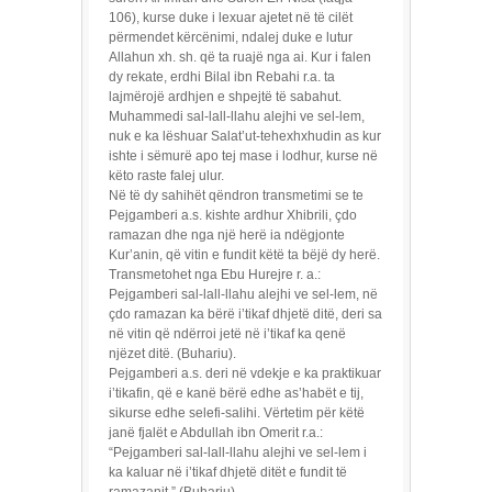
106), kurse duke i lexuar ajetet në të cilët
përmendet kërcënimi, ndalej duke e lutur
Allahun xh. sh. që ta ruajë nga ai. Kur i falen
dy rekate, erdhi Bilal ibn Rebahi r.a. ta
lajmërojë ardhjen e shpejtë të sabahut.
Muhammedi sal-lall-llahu alejhi ve sel-lem,
nuk e ka lëshuar Salat’ut-tehexhxhudin as kur
ishte i sëmurë apo tej mase i lodhur, kurse në
këto raste falej ulur.
Në të dy sahihët qëndron transmetimi se te
Pejgamberi a.s. kishte ardhur Xhibrili, çdo
ramazan dhe nga një herë ia ndëgjonte
Kur’anin, që vitin e fundit këtë ta bëjë dy herë.
Transmetohet nga Ebu Hurejre r. a.:
Pejgamberi sal-lall-llahu alejhi ve sel-lem, në
çdo ramazan ka bërë i’tikaf dhjetë ditë, deri sa
në vitin që ndërroi jetë në i’tikaf ka qenë
njëzet ditë. (Buhariu).
Pejgamberi a.s. deri në vdekje e ka praktikuar
i’tikafin, që e kanë bërë edhe as’habët e tij,
sikurse edhe selefi-salihi. Vërtetim për këtë
janë fjalët e Abdullah ibn Omerit r.a.:
“Pejgamberi sal-lall-llahu alejhi ve sel-lem i
ka kaluar në i’tikaf dhjetë ditët e fundit të