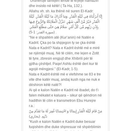
“Urdhëroje familjen tënde të kryejë namazin
dhe insisto në këtë! ( Ta Ha, 132.).
Allahu xh. sh. ka thënë në suren El-Kadr:
إِنَّا أَنزَلْنَاهُ فِي لَيْلَةِ الْقَدْرِ. وَمَا أَدْرَاكَ مَا لَيْلَةُ الْقَدْرِ. لَيْلَةُ
الْقَدْرِ خَيْرٌ مِّنْ أَلْفِ شَهْرٍ. تَنَزَّلُ الْمَلَائِكَةُ وَالرُّوحُ فِيهَا
بِإِذْنِ رَبِّهِم مِّن كُلِّ أَمْرٍ. سَلَامٌ هِيَ حَتَّى مَطْلَعِ الْفَجْرِ.
(سورة القدر: 1-5)‏ .
“Ne e shpallëm atë (Kur’anin) në Natën e
Kadrit. Çka po ta shpjegon ty se çka është
Nata e Kadrit? Nata e Kadrit është më e mirë
se njëmijë muaj. Në të cilën, me lejen e Zotit
të tyre, zbresin engjujt dhe Xhibrili për të
gjitha çështjet. Paqe! Ashtu është deri kur të
agojë mëngjesi.” (El-Kadr, 1-5).
Nata e Kadrit është më e vlefshme se 83 e tre
vite dhe katër muaj, andaj kush nga ne nuk e
dëshiron këtë natë?!
Ai që e kalon Natën e Kadrit në ibadet, do t’i
falen mëkatet e kaluara – sikur që qëndron në
hadithin të cilin e transmetron Ebu Hurejre
r.a.:
مَنْ قَامَ لَيْلَةَ الْقَدْرِ إِيمَانًا وَ احْتِسَابًا غُفِرَ لَهُ مَا تَقَدَّمَ مِنْ
ذَنْبِهِ. (بخاري)
“Kush e kalon Natën e Kadrit duke besuar
fuqishëm dhe duke shpresuar në shpërblimin