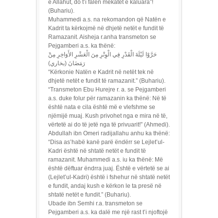
e Allahut, do t’i falen mëkatet e kaluara”!
(Buhariu).
Muhammedi a.s. na rekomandon që Natën e
Kadrit ta kërkojmë në dhjetë netët e fundit të
Ramazanit. Aisheja r.anha transmeton se
Pejgamberi a.s. ka thënë:
رَمَضَانَ (بخاري)
“Kërkonie Natën e Kadrit në netët tek në
dhjetë netët e fundit të ramazanit.” (Buhariu).
“Transmeton Ebu Hurejre r. a. se Pejgamberi
a.s. duke folur për ramazanin ka thënë: Në të
është nata e cila është më e vlefshme se
njëmijë muaj. Kush privohet nga e mira në të,
vërtetë ai do të jetë nga të privuarit!” (Ahmedi).
Abdullah ibn Omeri radijallahu anhu ka thënë:
“Disa as’habë kanë parë ëndërr se Lejlet’ul-
Kadri është në shtatë netët e fundit të
ramazanit. Muhammedi a.s. iu ka thënë: Më
është dëftuar ëndrra juaj. Është e vërtetë se ai
(Lejlet’ul-Kadri) është i fshehur në shtatë netët
e fundit, andaj kush e kërkon le ta presë në
shtatë netët e fundit.” (Buhariu).
Ubade ibn Semhi r.a. transmeton se
Pejgamberi a.s. ka dalë me një rast t’i njoftojë