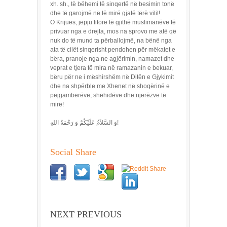
xh. sh., të bëhemi të sinqertë në besimin tonë
dhe të garojmë në të mirë gjatë tërë vitit!
O Krijues, jepju fitore të gjithë muslimanëve të
privuar nga e drejta, mos na sprovo me atë që
nuk do të mund ta përballojmë, na bënë nga
ata të cilët sinqerisht pendohen për mëkatet e
bëra, pranoje nga ne agjërimin, namazet dhe
veprat e tjera të mira në ramazanin e bekuar,
bëru për ne i mëshirshëm në Ditën e Gjykimit
dhe na shpërble me Xhenet në shoqërinë e
pejgamberëve, shehidëve dhe njerëzve të
mirë!
وَ السَّلاَمُ عَلَيْكُمْ وَ رَحْمَةُ اللهِ!
Social Share
NEXT PREVIOUS