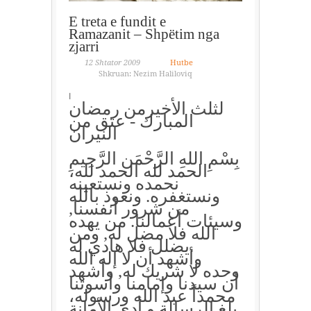
E treta e fundit e
Ramazanit – Shpëtim nga
zjarri
12 Shtator 2009
Hutbe
Shkruan: Nezim Haliloviq
ا
لثلث الأخيرمن رمضان
المبارك - عتق من
النيران
بِسْمِ اللهِ الرَّحْمَن الرَّحِيمِ
الحمد لله الحمد لله،
نحمده ونستعينه
ونستغفره. ونعوذ بالله
من شرور أنفسنا,
وسيئات أعمالنا. من يهده
الله فلا مضل له, ومن
يضلل فلا هادي له.
وأشهد أن لا إله الله
وحده لا شريك له, وأشهد
أن سيدنا وإمامنا وأسوتنا
محمداً عبد الله ورسوله،
بلغ الرسالة و أدى الأمانة