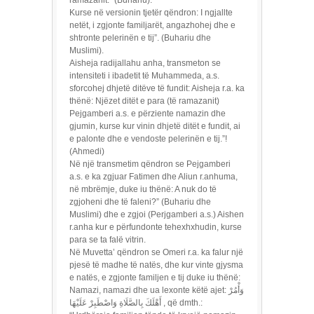
ramazanit.” (Buhariu).
Kurse në versionin tjetër qëndron: I ngjallte
netët, i zgjonte familjarët, angazhohej dhe e
shtronte pelerinën e tij”. (Buhariu dhe
Muslimi).
Aisheja radijallahu anha, transmeton se
intensiteti i ibadetit të Muhammeda, a.s.
sforcohej dhjetë ditëve të fundit: Aisheja r.a. ka
thënë: Njëzet ditët e para (të ramazanit)
Pejgamberi a.s. e përziente namazin dhe
gjumin, kurse kur vinin dhjetë ditët e fundit, ai
e palonte dhe e vendoste pelerinën e tij.”!
(Ahmedi)
Në një transmetim qëndron se Pejgamberi
a.s. e ka zgjuar Fatimen dhe Aliun r.anhuma,
në mbrëmje, duke iu thënë: A nuk do të
zgjoheni dhe të faleni?” (Buhariu dhe
Muslimi) dhe e zgjoi (Perjgamberi a.s.) Aishen
r.anha kur e përfundonte tehexhxhudin, kurse
para se ta falë vitrin.
Në Muvetta’ qëndron se Omeri r.a. ka falur një
pjesë të madhe të natës, dhe kur vinte gjysma
e natës, e zgjonte familjen e tij duke iu thënë:
Namazi, namazi dhe ua lexonte këtë ajet: وَأْمُرْ
أَهْلَكَ بِالصَّلَاةِ وَاصْطَبِرْ عَلَيْهَا , që dmth.: