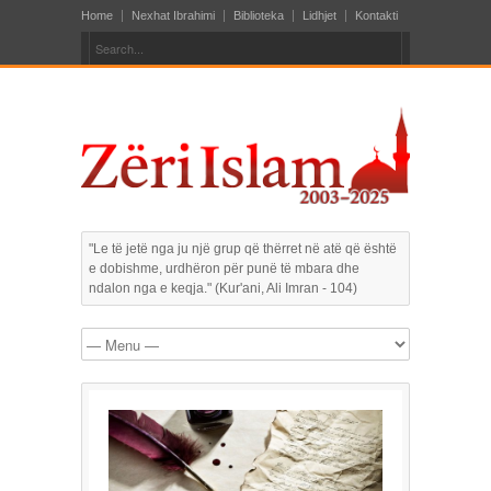
Home
Nexhat Ibrahimi
Biblioteka
Lidhjet
Kontakti
"Le të jetë nga ju një grup që thërret në atë që është
e dobishme, urdhëron për punë të mbara dhe
ndalon nga e keqja." (Kur'ani, Ali Imran - 104)