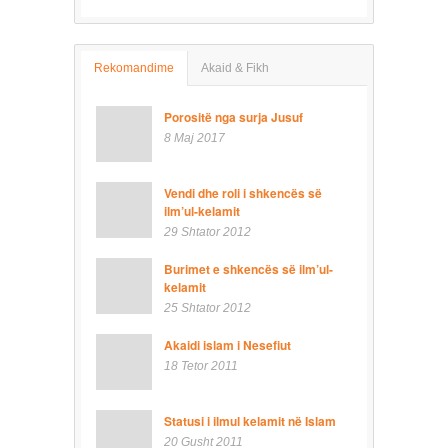
Rekomandime
Akaid & Fikh
Porositë nga surja Jusuf
8 Maj 2017
Vendi dhe roli i shkencës së
ilm’ul-kelamit
29 Shtator 2012
Burimet e shkencës së ilm’ul-
kelamit
25 Shtator 2012
Akaidi islam i Nesefiut
18 Tetor 2011
Statusi i ilmul kelamit në Islam
20 Gusht 2011