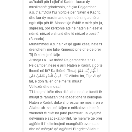
as’habët për Lejlet’ul-Kadrin, kurse dy
muslimanë grindeshin, në çka Pejgamberi
a.s. tha: “Dola t’ju njoftojë për Natën e Kadrit,
dhe kur dy muslimanë u grindën, nga unë u
ngrit dija për të. Mbase kjo është e mirë për ju,
shpresoj, por kërkonie atë në natën e njëzet e
nëntë, njëzet e shtatë dhe të njëzet e pesë.”
(Buhariu).
Muhammedi a.s. na nxit që gjatë kësaj nate t’i
drejtohemi me lutje Krijuesit tonë dhe që prej
Tij të kërkojmë falje.
Aisheja r.a. i ka thënë Pejgamberit a.s.: O
Pejgamber, nëse e arrij Natën e Kadrit, ç’do të
themë në të? Ka thënë: Thuaj: أَللَّهُمَّ إِنَّكَ عَفُوٌّ
تُحِبُّ الْعَفْوَ فَاعْفُ عَنِّي – “O Allahu im, Ti je Ai që
fal, e don faljen dhe më fal mua.!”
Vëllezër dhe motra!
T’i kalojmë këto disa ditët dhe netët e fundit të
muajit të ramazanit në ibadet dhe ta kërkojmë
Natën e Kadrit, duke shpresuar në mëshirën e
Allahut xh. sh., në faljen e mëkateve dhe në
xhenetët të cilët na janë premtuar. Ta kryejmë
detyrimin e sadekat’ul-fitrit, në mënyrë që prej
agjërimit t’i eliminojmë mangësitë eventuale
dhe në mënyrë që agjërimi t’i ngritet Allahut