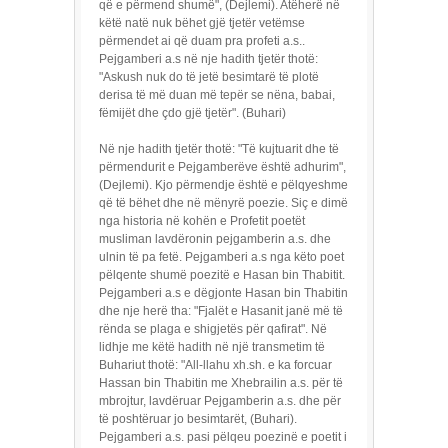
që e përmend shumë", (Dejlemi). Atëherë në
këtë natë nuk bëhet gjë tjetër vetëmse
përmendet ai që duam pra profeti a.s..
Pejgamberi a.s në nje hadith tjetër thotë:
"Askush nuk do të jetë besimtarë të plotë
derisa të më duan më tepër se nëna, babai,
fëmijët dhe çdo gjë tjetër". (Buhari)
Në nje hadith tjetër thotë: "Të kujtuarit dhe të
përmendurit e Pejgamberëve është adhurim",
(Dejlemi). Kjo përmendje është e pëlqyeshme
që të bëhet dhe në mënyrë poezie. Siç e dimë
nga historia në kohën e Profetit poetët
musliman lavdëronin pejgamberin a.s. dhe
ulnin të pa fetë. Pejgamberi a.s nga këto poet
pëlqente shumë poezitë e Hasan bin Thabitit.
Pejgamberi a.s e dëgjonte Hasan bin Thabitin
dhe nje herë tha: "Fjalët e Hasanit janë më të
rënda se plaga e shigjetës për qafirat". Në
lidhje me këtë hadith në një transmetim të
Buhariut thotë: "All-llahu xh.sh. e ka forcuar
Hassan bin Thabitin me Xhebrailin a.s. për të
mbrojtur, lavdëruar Pejgamberin a.s. dhe për
të poshtëruar jo besimtarët, (Buhari).
Pejgamberi a.s. pasi pëlqeu poezinë e poetit i