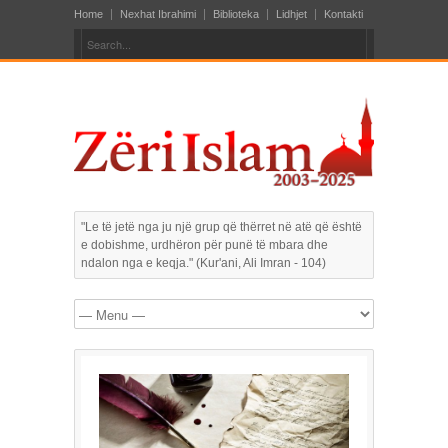
Home
Nexhat Ibrahimi
Biblioteka
Lidhjet
Kontakti
"Le të jetë nga ju një grup që thërret në atë që është
e dobishme, urdhëron për punë të mbara dhe
ndalon nga e keqja." (Kur'ani, Ali Imran - 104)