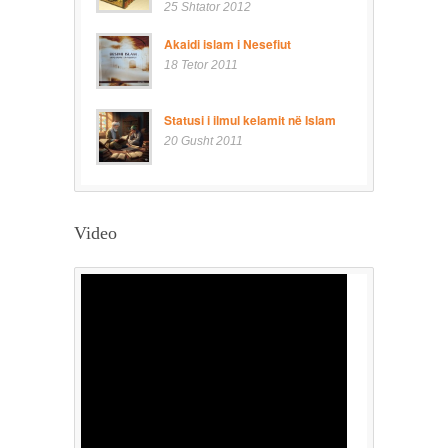
25 Shtator 2012
Akaidi islam i Nesefiut
18 Tetor 2011
Statusi i ilmul kelamit në Islam
20 Gusht 2011
Video