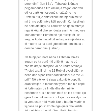
perendim", (İbn-i Sa'd, Tabakat). Nëna e
pejgamberit a.s Hz. Amineja tregon ëndrrën
që ka parë kur ka qenë shtatëzëne me
Profetin. "Ti je shtatëzëne me njeriun më të
mirë, me zotërinë e këtij populli. Kur ta sillesh
në botë atë lutju All-llahut xh.sh që ta mbrojë
nga të këqiat dhe vendosja emrin Ahmed ose
Muhammed". Përsëri në një rast tjetër i ka
treguar Abdulmuttalibit se ka parë një dritë aq
të madhe sa ka parë çdo gjë që nga lindja e
deri në perëndim. (Taberi)
Në të njëjtën natë nëna e Othman Ibn As
tregon se ka parë një dritë të madhe që
zbriste drejtë shtëpisë ku po lindte Amineja.
"Profeti a.s. lindi me 12 Rebiul evvel ditën e
hënë dhe sipas kalendarit diellor i bie me 20
prill". Në atë kohë sipas zakonit të popullit
arab fëmijës ia mbulonin fytyrën me një copë
të fortë natën që lindte dhe deri në të
nesërmen nuk e hapnin mirë po tek profeti kjo
gjë e fortë nuk rezistoi dot ajo u ça më dysh sa
ja vendosën mbi fytyrë. Kur e hapën fytyrën e
tij pane se po shikonte nga qielli dhe kishte
futur gishtin në gojë. (İbn-i Sa'd, Tabakat,