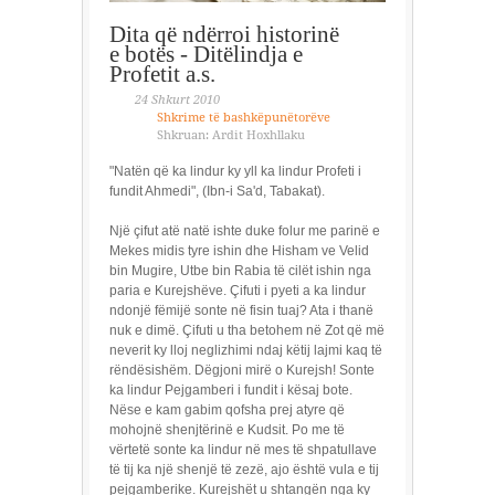
Dita që ndërroi historinë
e botës - Ditëlindja e
Profetit a.s.
24 Shkurt 2010
Shkrime të bashkëpunëtorëve
Shkruan: Ardit Hoxhllaku
"Natën që ka lindur ky yll ka lindur Profeti i
fundit Ahmedi", (Ibn-i Sa'd, Tabakat).
Një çifut atë natë ishte duke folur me parinë e
Mekes midis tyre ishin dhe Hisham ve Velid
bin Mugire, Utbe bin Rabia të cilët ishin nga
paria e Kurejshëve. Çifuti i pyeti a ka lindur
ndonjë fëmijë sonte në fisin tuaj? Ata i thanë
nuk e dimë. Çifuti u tha betohem në Zot që më
neverit ky lloj neglizhimi ndaj këtij lajmi kaq të
rëndësishëm. Dëgjoni mirë o Kurejsh! Sonte
ka lindur Pejgamberi i fundit i kësaj bote.
Nëse e kam gabim qofsha prej atyre që
mohojnë shenjtërinë e Kudsit. Po me të
vërtetë sonte ka lindur në mes të shpatullave
të tij ka një shenjë të zezë, ajo është vula e tij
pejgamberike. Kurejshët u shtangën nga ky