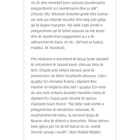
xh.sh dhe melekët bien salavat (lavdërojnë)
pejgamberin a.s lavdërojeni dhe ju atë",
(Ahzab 56). Mevludi festohet gratë dhe burrat
në vete pa ndonjë muzikë dhe larg çdo gjëje
që të kujton haramin. Në këtë natë është e
pelqyeshme që të bihet salavat sa më tepër
dhe të lavdërohet pejgamberi a.s e të
adhurohet All-llahu xh.sh., (Ni'met-ul kubra,
Hadika, M. Nasihat).
Për mirësine e kremtimit të kësaj feste dijetarë
të ndryshëm të Islamit kanë shkruar libra të
tërë. Dhjetë prej këtyre librave janë të
përmendur në librin Keshfudh-dhunun. Libri i
quajtur En-Nimetul Kubra i dijetarit Ibni
Haxher el-Hejtemi dhe libri i quajtur Err-rred-
du ala men enkera kiraetel mevlidin-nebij të
dijetarit Es-Sujuti janë shumë të njohur.
Dijetarët Islam thonë: "Në këtë natë është e
pëlqyeshme të këndohen salavate, të
madhërohet All-llahu, tu serviret diçka të
ftuarve dhe të dhënit e lëmoshës. Nëse bëhen
këto gjëra për hir të All-llahut xh.sh. është
shumë sevap i madh", (Ibni Battall Maliki).