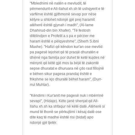
"Mbledhimi në natën e mevludit, të
përmendurit e All-llahut xh.sh të ushqyerit e të
varfërve është gjithmonë sevap por nëse
këtyre u shtohet ndonjë gjë prej haramit
atëherë është gjynah i madh", (Al-lame
Dhahirud-din bin Xhafer). "Të festosh
ditëlindjen e Profetit a.s pa e përzier me
haram është e pëlqyeshme", (Sherh S.ibni
Maxhe). "Hafizi që këndon kur'an ose mevlid
pa pagesë lejohet që të praojë dhuratën e
dhënë nga familja por duhet të ketë kujdes në
mënyrë që këtë gjë mos ta bëjë të zakontë
sepse dhuratat e dhuruara në çdo rast fillojnë
e bëhen sikur pagesa prandaj është e
frikshme se kjo dhuratë bëhet haram", (Durr-
rrul Muhtar).
"Këndimi i Kur'anit me pagesë nuk i mbërrinë
sevapi", (Hidaje). Këto janë shenjat që All-
llahu xh.sh ka shfaqur në këtë datë. Atëherë si
mund të thonë se përkujtimi i kësaj datë ose
dite kaq të madhe është risi (bidat) apo
ndonjë gjë tjetër.