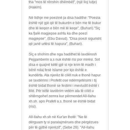
tha "mos të rënshin dhëmbët", (një lloj lutje)
(Hakim).
Në lidhje me poezinë ja disa hadithe: "Poezia
është një gjë që të bukurën e bën me të bukur
dhe të keqen e bën më të keqe", (Buhari)."Siç
ka fjalë magjepse ashtu ka dhe poezi
magjepse", (Ebu Davud). "Disa poezi sigurisht
që janë urtësi të hapura", (Buhari).
Siç e shohim dhe nga hadithet të lavdërosh
Pejgamberin a.s nuk është risi por mirësi. Sot
disa e quajnë këtë gjë si nje krim të madh i
bërë ndaj fesë Islame por kjo është e
kundërta. Ata njerëz të cilët nuk e thonë hapur
se lavdërimi i Profetit ose ndërmjetësimi i tij
është bidat thonë se festimi i mevludit është i
tillë. Për këtë lavdërim vetëm ata të cilët u
shtërngohet zemra kur përmendet All-llahu
xh.sh. apo Prafeti a.s. thonë se është bidat
(risi).
All-llahu xh.sh në Kur'an thotë: "Ne të
dërguam ty si paralajmërues dhe përgëzues
për të gjithë njerëzit", (Sebe 28). "All-llahu