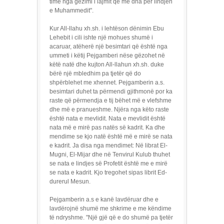
time nga gëzimi i lajmit që më dha për lindjen
e Muhammedit".
Kur All-llahu xh.sh. i lehtëson dënimin Ebu
Lehebit i cili ishte një mohues shumë i
acaruar, atëherë një besimtari që është nga
ummeti i këtij Pejgamberi nëse gëzohet në
këtë natë dhe kujton All-llahun xh.sh. duke
bërë një mbledhim pa tjetër që do
shpërblehet me xhennet. Pejgamberin a.s.
besimtari duhet ta përmendi gjithmonë por ka
raste që përmendja e tij bëhet më e vlefshme
dhe më e pranueshme. Njëra nga këto raste
është nata e mevlidit. Nata e mevlidit është
nata më e mirë pas natës së kadrit. Ka dhe
mendime se kjo natë është më e mirë se nata
e kadrit. Ja disa nga mendimet: Në librat El-
Mugni, El-Mijar dhe në Tenvirul Kulub thuhet
se nata e lindjes së Profetit është me e mirë
se nata e kadrit. Kjo tregohet sipas librit Ed-
durerul Mesun.
Pejgamberin a.s e kanë lavdëruar dhe e
lavdërojnë shumë me shkrime e me këndime
të ndryshme. "Një gjë që e do shumë pa tjetër