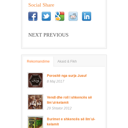
Social Share
NEXT PREVIOUS
Rekomandime
Akaid & Fikh
Porositë nga surja Jusuf
8 Maj 2017
Vendi dhe roli i shkencës së
ilm’ul-kelamit
29 Shtator 2012
Burimet e shkencës së ilm’ul-
kelamit