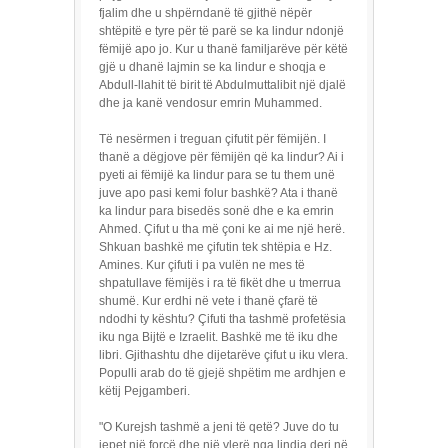
fjalim dhe u shpërndanë të gjithë nëpër
shtëpitë e tyre për të parë se ka lindur ndonjë
fëmijë apo jo. Kur u thanë familjarëve për këtë
gjë u dhanë lajmin se ka lindur e shoqja e
Abdull-llahit të birit të Abdulmuttalibit një djalë
dhe ja kanë vendosur emrin Muhammed.
Të nesërmen i treguan çifutit për fëmijën. I
thanë a dëgjove për fëmijën që ka lindur? Ai i
pyeti ai fëmijë ka lindur para se tu them unë
juve apo pasi kemi folur bashkë? Ata i thanë
ka lindur para bisedës sonë dhe e ka emrin
Ahmed. Çifut u tha më çoni ke ai me një herë.
Shkuan bashkë me çifutin tek shtëpia e Hz.
Amines. Kur çifuti i pa vulën ne mes të
shpatullave fëmijës i ra të fikët dhe u tmerrua
shumë. Kur erdhi në vete i thanë çfarë të
ndodhi ty kështu? Çifuti tha tashmë profetësia
iku nga Bijtë e Izraelit. Bashkë me të iku dhe
libri. Gjithashtu dhe dijetarëve çifut u iku vlera.
Populli arab do të gjejë shpëtim me ardhjen e
këtij Pejgamberi.
"O Kurejsh tashmë a jeni të qetë? Juve do tu
jepet një forcë dhe një vlerë nga lindja deri në