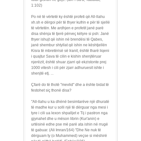
1:102)
Po në të vërtetë ky është profeti që All-llahu
xh.sh e dërgoi për të thyer kufrin e për të sjellë
të vërtetën. Me ardhjen e profetit janë parë
disa shënja të tjerë përveç këtyre si psh: Janë
thyer ishujt që ishin në brendësi të Qabes,
janë shembur shtyllat që ishin ne kështjellën
Kisra të mbretërisë së Iranit, është tharë liqeni
i quajtur Sava të cilin e kishin shenjtëruar
njerëzit, është shuar zjarri që ekzistonte prej
1000 vitesh i cili për zjarr adhuruesit ishte i
shenjtë etj. ...
Çfarë do të thotë "mevlid" dhe a ështe bidat të
festohet siç thonë disa?
"All-llahu u ka dhënë besimtarëve një dhuratë
të madhe kur u solli një të dërguar nga mesi i
tyre i cili ua lexon shpalljet e Tij i pastron nga
gjynahet dhe u mëson librin (Kur'anin) e
urtësinë edhe pse më parë ata ishin në rrugë
të gabuar. (Ali Imran/164) "Dhe Ne nuk të
dërguam ty (o Muhammed) veçse si mëshirë