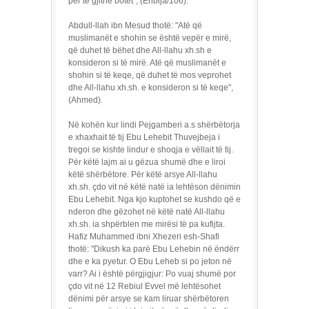
për të gjithë botët", (Enbija/106).
Abdull-llah ibn Mesud thotë: "Atë që
muslimanët e shohin se është vepër e mirë,
që duhet të bëhet dhe All-llahu xh.sh e
konsideron si të mirë. Atë që muslimanët e
shohin si të keqe, që duhet të mos veprohet
dhe All-llahu xh.sh. e konsideron si të keqe",
(Ahmed).
Në kohën kur lindi Pejgamberi a.s shërbëtorja
e xhaxhait të tij Ebu Lehebit Thuvejbeja i
tregoi se kishte lindur e shoqja e vëllait të tij.
Për këtë lajm ai u gëzua shumë dhe e liroi
këtë shërbëtore. Për këtë arsye All-llahu
xh.sh. çdo vit në këtë natë ia lehtëson dënimin
Ebu Lehebit. Nga kjo kuptohet se kushdo që e
nderon dhe gëzohet në këtë natë All-llahu
xh.sh. ia shpërblen me mirësi të pa kufijta.
Hafiz Muhammed ibni Xhezeri esh-Shafi
thotë: "Dikush ka parë Ebu Lehebin në ëndërr
dhe e ka pyetur. O Ebu Leheb si po jeton në
varr? Ai i është përgjigjur: Po vuaj shumë por
çdo vit në 12 Rebiul Evvel më lehtësohet
dënimi për arsye se kam liruar shërbëtoren