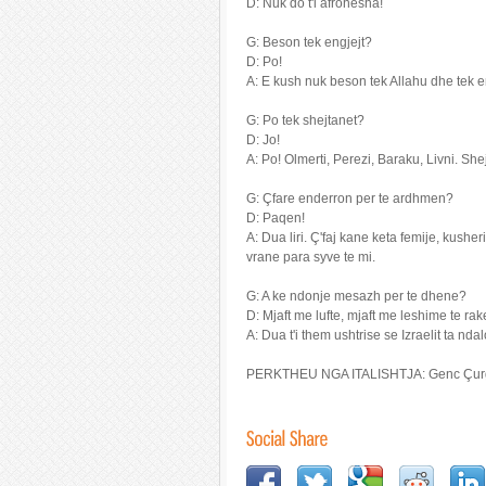
D: Nuk do t'i afrohesha!
G: Beson tek engjejt?
D: Po!
A: E kush nuk beson tek Allahu dhe tek en
G: Po tek shejtanet?
D: Jo!
A: Po! Olmerti, Perezi, Baraku, Livni. Shej
G: Çfare enderron per te ardhmen?
D: Paqen!
A: Dua liri. Ç'faj kane keta femije, kushe
vrane para syve te mi.
G: A ke ndonje mesazh per te dhene?
D: Mjaft me lufte, mjaft me leshime te 
A: Dua t'i them ushtrise se Izraelit ta nd
PERKTHEU NGA ITALISHTJA: Genc Çur