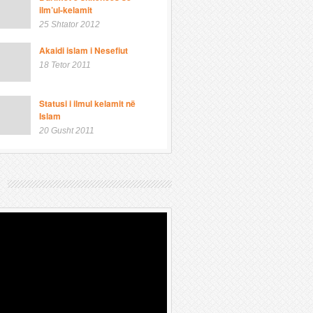
ilm’ul-kelamit
25 Shtator 2012
Akaidi islam i Nesefiut
18 Tetor 2011
Statusi i ilmul kelamit në
Islam
20 Gusht 2011