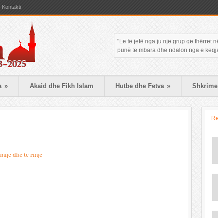
Kontakti
"Le të jetë nga ju një grup që thërret
punë të mbara dhe ndalon nga e keqja."
a
»
Akaid dhe Fikh Islam
Hutbe dhe Fetva
»
Shkrime 
R
mijë dhe të rinjë