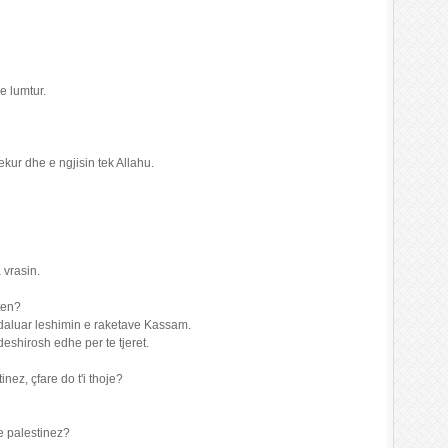
e lumtur.
dekur dhe e ngjisin tek Allahu.
 vrasin.
ften?
ndaluar leshimin e raketave Kassam.
deshirosh edhe per te tjeret.
nez, çfare do t'i thoje?
je palestinez?