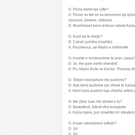
G: Perse behet kjo lufte?
A: Thone se tek ne ka terrorizem qe qu
njerezve, bimeve, shtepive.
D: Muslimanet kane leshuar raketa Kas
G: Kush ka te drejte?
D: Cahali (ushtria izraelite).
A: Rezistenca, qe Allahu e ndihmofte.
G: A eshte e rendesishme te jesh i pasur
D: Jo, me pare eshte shendeti.
A: Po, Allahu thote ne Kur'an: "Pasuria dh
G: Shkon ndonjehere me pushime?
D: Nuk kemi pushime per shkak te Kassa
A: Kemi bere pushim nga shkolla vetem
G: Me çfare luan me shoket e tu?
D: Basketboll, futboll dhe kompjuter
A: Kisha lojera, por izraelitet m'i shkat
G: A luan ndonjehere luftash?
D: Jo!
A: Jo!