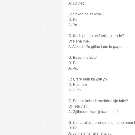
A: 12 vjeç.
G: Shkon ne shkolle?
D: Po.
A: Po.
G: Kush punon ne familjen tende?
D: Nena ime.
A: Askush. Te gjithe jane te papune.
G; Beson ne Zot?
D: Po
A: Po.
G: Çfare emri ka Zoti yt?
D: Hashem
A: Allah.
G: Prej sa kohesh vazhdon kjo lufte?
D: Tete vjet.
A: Gjithmone kam jetuar ne lufte.
G: Ushtaraket thone se luftojne ne emer t
D: Po.
A: Jo, ne emer te shejtanit.