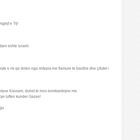
gjejt e Tij!
tani eshte Izraeli.
rinjte e mi qe dolen nga shtepia me flamure te bardhe dhe çifutet i
raketave Kassam, duhet te mos bombardojne me.
aloje luften kunder Gazes!
gu