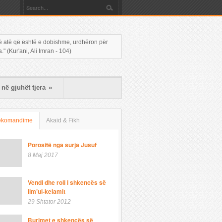
 në atë që është e dobishme, urdhëron për
 (Kur'ani, Ali Imran - 104)
në gjuhët tjera
»
ekomandime
Akaid & Fikh
Porositë nga surja Jusuf
8 Maj 2017
Vendi dhe roli i shkencës së
ilm’ul-kelamit
29 Shtator 2012
Burimet e shkencës së