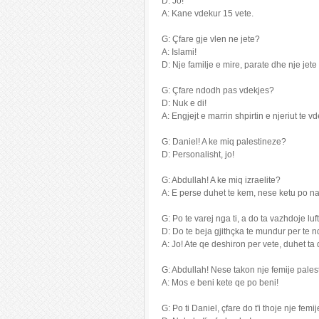
D: Jo!
A: Kane vdekur 15 vete.
G: Çfare gje vlen ne jete?
A: Islami!
D: Nje familje e mire, parate dhe nje jete 
G: Çfare ndodh pas vdekjes?
D: Nuk e di!
A: Engjejt e marrin shpirtin e njeriut te v
G: Daniel! A ke miq palestineze?
D: Personalisht, jo!
G: Abdullah! A ke miq izraelite?
A: E perse duhet te kem, nese ketu po na
G: Po te varej nga ti, a do ta vazhdoje lu
D: Do te beja gjithçka te mundur per te 
A: Jo! Ate qe deshiron per vete, duhet ta 
G: Abdullah! Nese takon nje femije palesti
A: Mos e beni kete qe po beni!
G: Po ti Daniel, çfare do t'i thoje nje femi