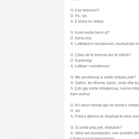
G: A ke televizor?
D: Po, nje.
A: E kisha ne shtepi.
G: Kush eshte heroi yt?
D: Nena ime.
A: Luftetaret e rezistences, muxhahide ne
G: Çfare do te behesh kur te rritesh?
D: Kardiolog.
A: Luftetar i rezistences
G: Me pershkruaj si eshte shtepia jote?
D: Sallon, tre dhoma, banjo, dush dhe k
A: Çdo gje eshte shkaterruar, nuk ka mbet
kam veshur.
G: Ke varur ndonje gje ne muret e shtep
D: Jo!
A: Fotot e djemve te xhaxhait te rene she
G: Si eshte jeta jote, Abdullah?
A: Jetoj nen bombardim, nen pushtim dhe
Çifutet e kane bere keshtu.