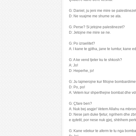
G: Daniel, ju jeni me mire se palestineze
D: Ne vuajme me shume se ata.
G: Perse? Si jetojne palestinezet?
D: Jetojne me mire se ne.
G: Po izraelitet?
A: I kane te gjitha, jane te lumtur, kane 
G: A ke vend tjeter ku te shkosh?
A: Jo!
D: Heperhe, jo!
G: Ju lajmerojne kur fillojne bombardime
D: Po, po!
A: Vetem kur shperthejne bombat dhe vde
G: Çfare ben?
A: Nuk bej asgje! Vetem Allahu na mbron
D: Nese jam duke fjetur, ngrihem dhe zb
e qytetit, por nese nuk gjej, shtrihem per
G: Kane vdekur te aferm te tu nga bomb