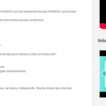
het HAMAS, por nuk hakmerren kunder HAMASI-t, por kunder
sam dhe bomba kunder vendit tone.
?
e femijet jane bukuria e jetes se kesaj bote".
mit.
 gjate bombardimeve.
erruan, qe Allahu i shkaterrofte. Shume shoke rane shehide.