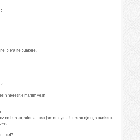
t?
edhe lojera ne bunkere.
t?
sin njerezit e marrim vesh.
!
rez ne bunker, ndersa nese jam ne qytet, futem ne nje nga bunkeret
toke.
ardimet?