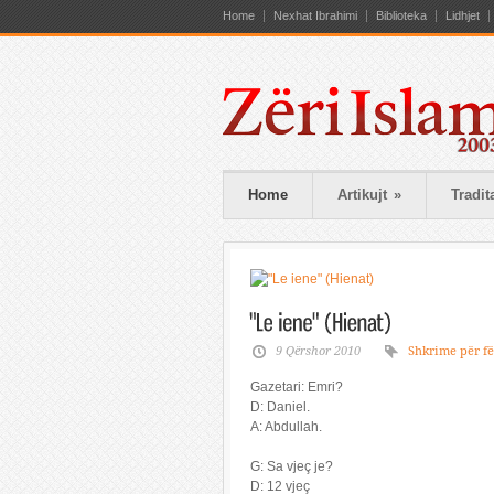
Home
Nexhat Ibrahimi
Biblioteka
Lidhjet
Home
Artikujt
»
Tradit
9 Qërshor 2010
Shkrime për fë
Gazetari: Emri?
D: Daniel.
A: Abdullah.
G: Sa vjeç je?
D: 12 vjeç