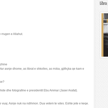
 rrugen e Allahut.
uzhine
ur asnje dhome, as librat e shkolles, as rroba, gjithçka qe kam e
ise?
hide dhe fotografine e presidentit Ebu Ammar (Jaser Arafat).
 vuaj. Asnje nuk na ndihmon. Dua vetem te vdes. Eshte jete e keqe.