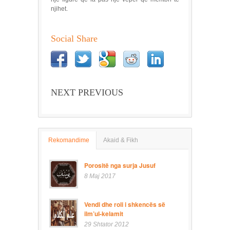
njihet.
Social Share
NEXT PREVIOUS
Rekomandime
Akaid & Fikh
Porositë nga surja Jusuf
8 Maj 2017
Vendi dhe roli i shkencës së
ilm’ul-kelamit
29 Shtator 2012