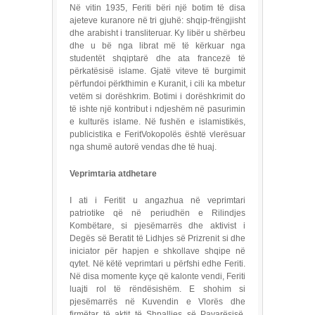
Në vitin 1935, Feriti bëri një botim të disa
ajeteve kuranore në tri gjuhë: shqip-frëngjisht
dhe arabisht i transliteruar. Ky libër u shërbeu
dhe u bë nga librat më të kërkuar nga
studentët shqiptarë dhe ata francezë të
përkatësisë islame. Gjatë viteve të burgimit
përfundoi përkthimin e Kuranit, i cili ka mbetur
vetëm si dorëshkrim. Botimi i dorëshkrimit do
të ishte një kontribut i ndjeshëm në pasurimin
e kulturës islame. Në fushën e islamistikës,
publicistika e FeritVokopolës është vlerësuar
nga shumë autorë vendas dhe të huaj.
Veprimtaria atdhetare
I ati i Feritit u angazhua në veprimtari
patriotike që në periudhën e Rilindjes
Kombëtare, si pjesëmarrës dhe aktivist i
Degës së Beratit të Lidhjes së Prizrenit si dhe
iniciator për hapjen e shkollave shqipe në
qytet. Në këtë veprimtari u përfshi edhe Feriti.
Në disa momente kyçe që kalonte vendi, Feriti
luajti rol të rëndësishëm. E shohim si
pjesëmarrës në Kuvendin e Vlorës dhe
firmëtar të aktit të Shpalljes së Pavarësisë.