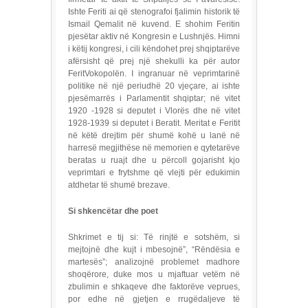
Ishte Feriti ai që stenografoi fjalimin historik të
Ismail Qemalit në kuvend. E shohim Feritin
pjesëtar aktiv në Kongresin e Lushnjës. Himni
i këtij kongresi, i cili këndohet prej shqiptarëve
afërsisht që prej një shekulli ka për autor
FeritVokopolën. I ingranuar në veprimtarinë
politike në një periudhë 20 vjeçare, ai ishte
pjesëmarrës i Parlamentit shqiptar; në vitet
1920 -1928 si deputet i Vlorës dhe në vitet
1928-1939 si deputet i Beratit. Meritat e Feritit
në këtë drejtim për shumë kohë u lanë në
harresë megjithëse në memorien e qytetarëve
beratas u ruajt dhe u përcoll gojarisht kjo
veprimtari e frytshme që vlejti për edukimin
atdhetar të shumë brezave.
Si shkencëtar dhe poet
Shkrimet e tij si: Të rinjtë e sotshëm, si
mejtojnë dhe kujt i mbesojnë”, “Rëndësia e
martesës”; analizojnë problemet madhore
shoqërore, duke mos u mjaftuar vetëm në
zbulimin e shkaqeve dhe faktorëve veprues,
por edhe në gjetjen e rrugëdaljeve të