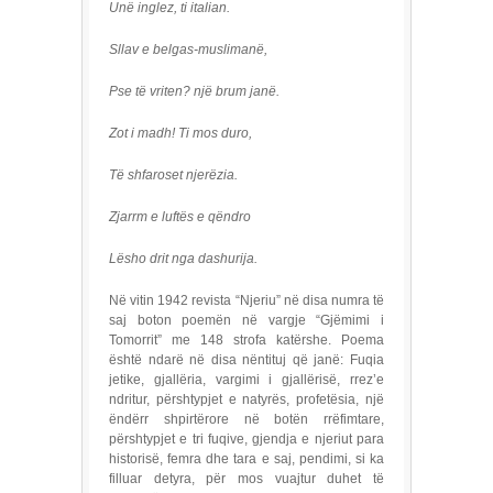
Unë inglez, ti italian.
Sllav e belgas-muslimanë,
Pse të vriten? një brum janë.
Zot i madh! Ti mos duro,
Të shfaroset njerëzia.
Zjarrm e luftës e qëndro
Lësho drit nga dashurija.
Në vitin 1942 revista “Njeriu” në disa numra të
saj boton poemën në vargje “Gjëmimi i
Tomorrit” me 148 strofa katërshe. Poema
është ndarë në disa nëntituj që janë: Fuqia
jetike, gjallëria, vargimi i gjallërisë, rrez’e
ndritur, përshtypjet e natyrës, profetësia, një
ëndërr shpirtërore në botën rrëfimtare,
përshtypjet e tri fuqive, gjendja e njeriut para
historisë, femra dhe tara e saj, pendimi, si ka
filluar detyra, për mos vuajtur duhet të