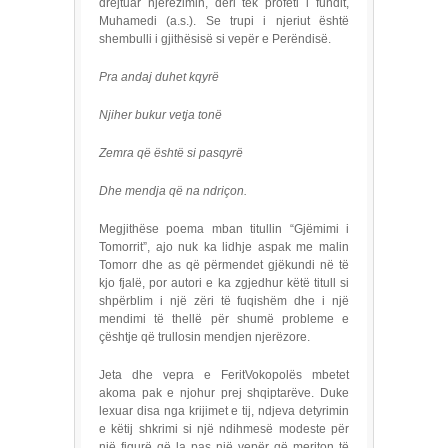
drejtuar njerëzimin, deri tek profeti i fundit,
Muhamedi (a.s.). Se trupi i njeriut është
shembulli i gjithësisë si vepër e Perëndisë.
Pra andaj duhet kqyrë
Njiher bukur vetja tonë
Zemra që është si pasqyrë
Dhe mendja që na ndriçon.
Megjithëse poema mban titullin “Gjëmimi i
Tomorrit”, ajo nuk ka lidhje aspak me malin
Tomorr dhe as që përmendet gjëkundi në të
kjo fjalë, por autori e ka zgjedhur këtë titull si
shpërblim i një zëri të fuqishëm dhe i një
mendimi të thellë për shumë probleme e
çështje që trullosin mendjen njerëzore.
Jeta dhe vepra e FeritVokopolës mbetet
akoma pak e njohur prej shqiptarëve. Duke
lexuar disa nga krijimet e tij, ndjeva detyrimin
e këtij shkrimi si një ndihmesë modeste për
një figurë që la pas një vepër që meriton të