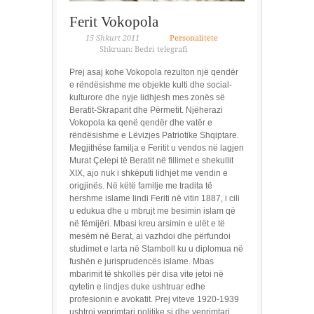
Ferit Vokopola
15 Shkurt 2011
Personalitete
Shkruan: Bedri telegrafi
Prej asaj kohe Vokopola rezulton një qendër
e rëndësishme me objekte kulti dhe social-
kulturore dhe nyje lidhjesh mes zonës së
Beratit-Skraparit dhe Përmetit. Njëherazi
Vokopola ka qenë qendër dhe vatër e
rëndësishme e Lëvizjes Patriotike Shqiptare.
Megjithëse familja e Feritit u vendos në lagjen
Murat Çelepi të Beratit në fillimet e shekullit
XIX, ajo nuk i shkëputi lidhjet me vendin e
origjinës. Në këtë familje me tradita të
hershme islame lindi Feriti në vitin 1887, i cili
u edukua dhe u mbrujt me besimin islam që
në fëmijëri. Mbasi kreu arsimin e ulët e të
mesëm në Berat, ai vazhdoi dhe përfundoi
studimet e larta në Stamboll ku u diplomua në
fushën e jurisprudencës islame. Mbas
mbarimit të shkollës për disa vite jetoi në
qytetin e lindjes duke ushtruar edhe
profesionin e avokatit. Prej viteve 1920-1939
ushtroi veprimtari politike si dhe veprimtari