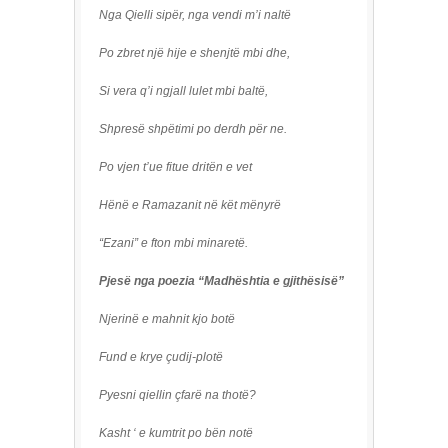
Nga Qielli sipër, nga vendi m’i naltë
Po zbret një hije e shenjtë mbi dhe,
Si vera q’i ngjall lulet mbi baltë,
Shpresë shpëtimi po derdh për ne.
Po vjen t’ue fitue dritën e vet
Hënë e Ramazanit në kët mënyrë
“Ezani” e fton mbi minaretë.
Pjesë nga poezia “Madhështia e gjithësisë”
Njerinë e mahnit kjo botë
Fund e krye çudij-plotë
Pyesni qiellin çfarë na thotë?
Kasht ‘ e kumtrit po bën notë