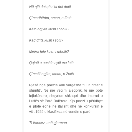
Në një det që s’ia del dotë
Ç’madhërim, aman, o Zotë
Këto ngjyra kush i t’holli?
Kaq drita kush i solli?
Mijëra lule kush i mbolli?
Qajnë e qeshin sytë me lotë
Ç’mallëngjim, aman, o Zotë!
Pjesë nga poezia 400 vargëshe “Fluturimet e
shpirtit”. Në një vegim alegorik, të një bote
tejtokësore, shqyrton shkaqet dhe tmerret e
Luftës së Parë Botërore. Kjo poezi u përkthye
e plotë edhe në italisht dhe në konkursin e
vitit 1925 u klasifikua në vendin e parë.
Ti francez, unë gjerman