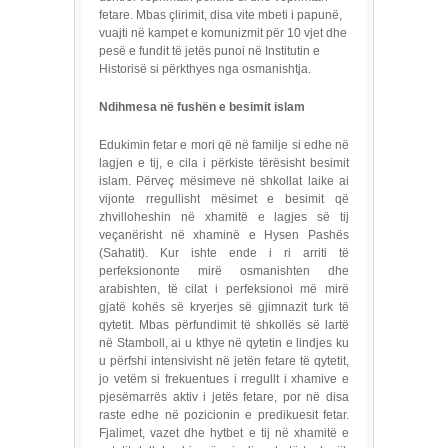
fetare. Mbas çlirimit, disa vite mbeti i papunë,
vuajti në kampet e komunizmit për 10 vjet dhe
pesë e fundit të jetës punoi në Institutin e
Historisë si përkthyes nga osmanishtja.
Ndihmesa në fushën e besimit islam
Edukimin fetar e mori që në familje si edhe në
lagjen e tij, e cila i përkiste tërësisht besimit
islam. Përveç mësimeve në shkollat laike ai
vijonte rregullisht mësimet e besimit që
zhvilloheshin në xhamitë e lagjes së tij
veçanërisht në xhaminë e Hysen Pashës
(Sahatit). Kur ishte ende i ri arriti të
perfeksiononte mirë osmanishten dhe
arabishten, të cilat i perfeksionoi më mirë
gjatë kohës së kryerjes së gjimnazit turk të
qytetit. Mbas përfundimit të shkollës së lartë
në Stamboll, ai u kthye në qytetin e lindjes ku
u përfshi intensivisht në jetën fetare të qytetit,
jo vetëm si frekuentues i rregullt i xhamive e
pjesëmarrës aktiv i jetës fetare, por në disa
raste edhe në pozicionin e predikuesit fetar.
Fjalimet, vazet dhe hytbet e tij në xhamitë e