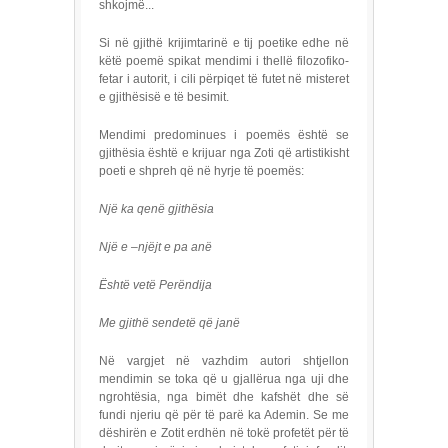
shkojmë...
Si në gjithë krijimtarinë e tij poetike edhe në
këtë poemë spikat mendimi i thellë filozofiko-
fetar i autorit, i cili përpiqet të futet në misteret
e gjithësisë e të besimit.
Mendimi predominues i poemës është se
gjithësia është e krijuar nga Zoti që artistikisht
poeti e shpreh që në hyrje të poemës:
Një ka qenë gjithësia
Një e –njëjt e pa anë
Është vetë Perëndija
Me gjithë sendetë që janë
Në vargjet në vazhdim autori shtjellon
mendimin se toka që u gjallërua nga uji dhe
ngrohtësia, nga bimët dhe kafshët dhe së
fundi njeriu që për të parë ka Ademin. Se me
dëshirën e Zotit erdhën në tokë profetët për të