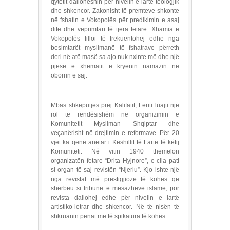
qytetit dalloheshin për nivelin e lartë teologjik
dhe shkencor. Zakonisht të premteve shkonte
në fshatin e Vokopolës për predikimin e asaj
dite dhe veprimtari të tjera fetare. Xhamia e
Vokopolës filloi të frekuentohej edhe nga
besimtarët myslimanë të fshatrave përreth
deri në atë masë sa ajo nuk nxinte më dhe një
pjesë e xhematit e kryenin namazin në
oborrin e saj.
Mbas shkëputjes prej Kalifatit, Feriti luajti një
rol të rëndësishëm në organizimin e
Komunitetit Mysliman Shqiptar dhe
veçanërisht në drejtimin e reformave. Për 20
vjet ka qenë anëtar i Këshillit të Lartë të këtij
Komuniteti. Në vitin 1940 themelon
organizatën fetare “Drita Hyjnore”, e cila pati
si organ të saj revistën “Njeriu”. Kjo ishte një
nga revistat më prestigjioze të kohës që
shërbeu si tribunë e mesazheve islame, por
revista dallohej edhe për nivelin e lartë
artistiko-letrar dhe shkencor. Në të nisën të
shkruanin penat më të spikatura të kohës.