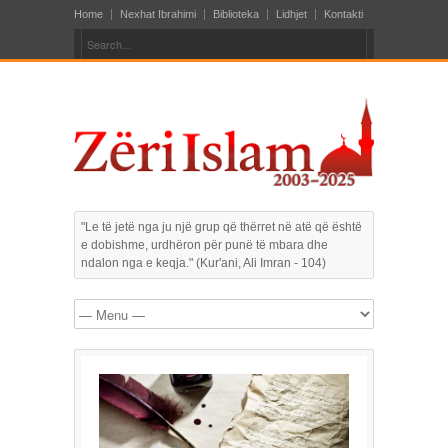
Home
Nexhat Ibrahimi
Biblioteka
Lidhjet
Kontakti
"Le të jetë nga ju një grup që thërret në atë që është
e dobishme, urdhëron për punë të mbara dhe
ndalon nga e keqja." (Kur'ani, Ali Imran - 104)