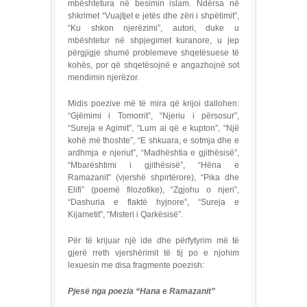
mbështetura në besimin islam. Ndërsa në
shkrimet “Vuajtjet e jetës dhe zëri i shpëtimit”,
“Ku shkon njerëzimi”, autori, duke u
mbështetur në shpjegimet kuranore, u jep
përgjigje shumë problemeve shqetësuese të
kohës, por që shqetësojnë e angazhojnë sot
mendimin njerëzor.
Midis poezive më të mira që krijoi dallohen:
“Gjëmimi i Tomorrit”, “Njeriu i përsosur”,
“Sureja e Agimit”, “Lum ai që e kupton”, “Një
kohë më thoshte”, “E shkuara, e sotmja dhe e
ardhmja e njeriut”, “Madhështia e gjithësisë”,
“Mbarështimi i gjithësisë”, “Hëna e
Ramazanit” (vjershë shpirtërore), “Pika dhe
Elifi” (poemë filozofike), “Zgjohu o njeri”,
“Dashuria e flaktë hyjnore”, “Sureja e
Kijametit”, “Misteri i Qarkësisë”.
Për të krijuar një ide dhe përfytyrim më të
gjerë rreth vjershërimit të tij po e njohim
lexuesin me disa fragmente poezish:
Pjesë nga poezia “Hana e Ramazanit”