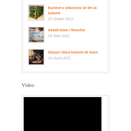
Burimet e shkencës së ilm’ul-
kelamit
25 Shtator 2012
Akaidi islam i Nesefiut
18 Tetor 2011
Statusi i ilmul kelamit në Islam
20 Gusht 2011
Video