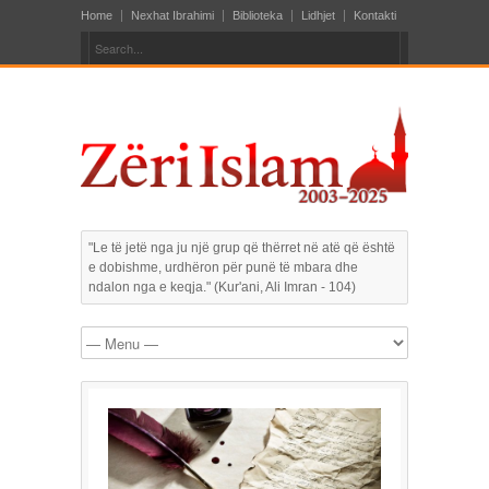
Home
Nexhat Ibrahimi
Biblioteka
Lidhjet
Kontakti
"Le të jetë nga ju një grup që thërret në atë që është
e dobishme, urdhëron për punë të mbara dhe
ndalon nga e keqja." (Kur'ani, Ali Imran - 104)