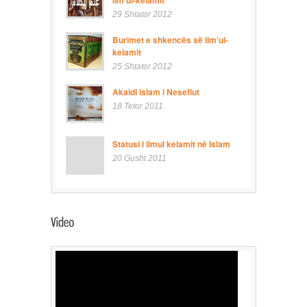
29 Shtator 2012
Burimet e shkencës së ilm’ul-
kelamit
25 Shtator 2012
Akaidi islam i Nesefiut
18 Tetor 2011
Statusi i ilmul kelamit në Islam
20 Gusht 2011