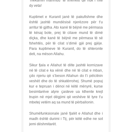
‘mekamin mahmud’ të xhenetit që nuk i nxë
dy veta!
Kuptimet e Kuranit janë të pakufishme dhe
është jashtë mundësisë njerëzore për t’u
arritur të gjitha. Ato kanë të bëjnë me përmasa
të kësaj bote, prej të cilave mund të dimë
diçka, dhe kanë të bëjnë me përmasa të së
fshehtës, për të cilat s’dimë gjë prej gjëje.
Para kuptimeve të Kuranit, do të shteronte
deti, na mëson Allahu.
Sikur fjala e Allahut të dilte jashtë kornizave
në të cilat e ka vënë dhe në të cilat e mban,
çdo njeriu që s’beson Allahun do t’i pëlcitnin
veshët dhe do të shkatërrohej. Shumë popuj
kur e tepruan i dënoi në këtë mënyrë, kurse
besimtarëve atyre çasteve ua kthente krejt
trupin në mjet dëgjimi që veshëve të tyre t’u
mbetej vetëm aq sa mund të përballonin.
Shumëfunksionale janë fjalët e Allahut dhe i
madh është durimi i Tij, për këtë edhe ne sot
jemi dëshmitarët.