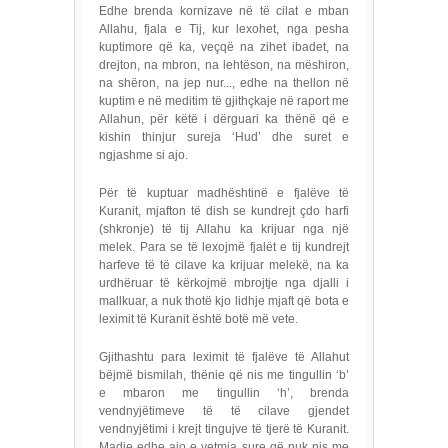
Edhe brenda kornizave në të cilat e mban
Allahu, fjala e Tij, kur lexohet, nga pesha
kuptimore që ka, veçqë na zihet ibadet, na
drejton, na mbron, na lehtëson, na mëshiron,
na shëron, na jep nur..., edhe na thellon në
kuptim e në meditim të gjithçkaje në raport me
Allahun, për këtë i dërguari ka thënë që e
kishin thinjur sureja ‘Hud’ dhe suret e
ngjashme si ajo.
Për të kuptuar madhështinë e fjalëve të
Kuranit, mjafton të dish se kundrejt çdo harfi
(shkronje) të tij Allahu ka krijuar nga një
melek. Para se të lexojmë fjalët e tij kundrejt
harfeve të të cilave ka krijuar melekë, na ka
urdhëruar të kërkojmë mbrojtje nga djalli i
mallkuar, a nuk thotë kjo lidhje mjaft që bota e
leximit të Kuranit është botë më vete.
Gjithashtu para leximit të fjalëve të Allahut
bëjmë bismilah, thënie që nis me tingullin ‘b’
e mbaron me tingullin ‘h’, brenda
vendnyjëtimeve të të cilave gjendet
vendnyjëtimi i krejt tingujve të tjerë të Kuranit.
Madje edhe ajo e vetmja sure që nuk nis me