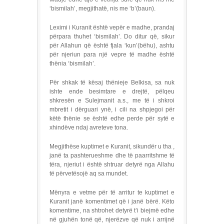
‘bismilah’, megjithatë, nis me ‘b’(baun).
Leximi i Kuranit është vepër e madhe, prandaj
përpara thuhet ‘bismilah’. Do ditur që, sikur
për Allahun që është fjala ‘kun’(bëhu), ashtu
për njeriun para një vepre të madhe është
thënia ‘bismilah’.
Për shkak të kësaj thënieje Belkisa, sa nuk
ishte ende besimtare e drejtë, pëlqeu
shkresën e Sulejmanit a.s., me të i shkroi
mbretit i dërguari ynë, i cili na shpjegoi për
këtë thënie se është edhe perde për sytë e
xhindëve ndaj avreteve tona.
Megjithëse kuptimet e Kuranit, sikundër u tha ,
janë ta pashterueshme dhe të paarritshme të
tëra, njeriut i është shtruar detyrë nga Allahu
të përvetësojë aq sa mundet.
Mënyra e vetme për të arritur te kuptimet e
Kuranit janë komentimet që i janë bërë. Këto
komentime, na shtrohet detyrë t’i biejmë edhe
në gjuhën tonë që, njerëzve që nuk i arrijnë