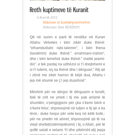
4 Korrik 2011
Shkrime të bashkëpunëtorëve
Shkruan: Ilmi REXHEPI
Që në suren e parë të renditur në Kuran
Allahu Vetvetes i bëri zikër duke thënë:
“elhamdulilahi rabi-lalemin”, i bëri thena
(lavdërim) duke thënë:” errahmani-rrahim”,
dhe i bëri temxhid duke thënë:” maliki jewmi-
din”, e tek pastaj na udhëzoi si t’i drejtohemi e
si t’i lutemi, siç ka thënë dhe i dërguari:” Atij që
i zënë me zikër harron të bëjë dua, Allahu i
jep më shumë se ç’i jep duaxhisë”.
Mëshirë për ne dërgoi të dërguarin e fundit,
falë të cilit ne ymeti i tij me pak arrijmë të
shumtën; s’përgjigjemi për çka s’kemi bërë e
s’kemi folur; shpresojmë në lutjen e tij që e ka
lënë,- duke hequr për vete keq në këtë botë,-
për ne ymetin në ahiret; shpresojmë që të na
vlejë shefati(ndërmjetësimi) i tij, o Allah, për të
qoftë salati e selami Yt dhe pikërisht atij jepja