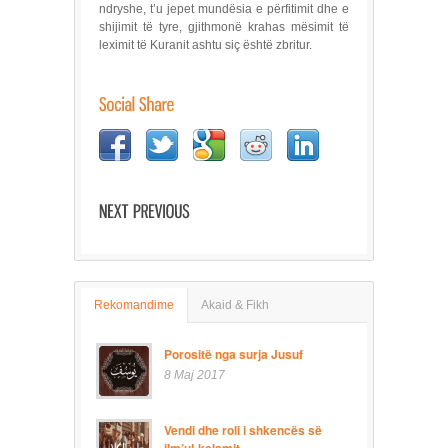
ndryshe, t’u jepet mundësia e përfitimit dhe e
shijimit të tyre, gjithmonë krahas mësimit të
leximit të Kuranit ashtu siç është zbritur.
Rekomandime
Akaid & Fikh
Porositë nga surja Jusuf
8 Maj 2017
Vendi dhe roli i shkencës së
ilm’ul-kelamit