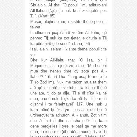
Shuajbin. Ai tha: “O populli im, adhurojeni
All-llahun (Një), ju nuk keni zot tjetër pos
Tij”. (A’raf, 85)
Musai, alejhi selam, i kishte thënë popullit
te vet:
I adhuruari juaj është vetëm All-llahu, që
përveç Tij nuk ka zot tjetër, e dituria e Tij
ka përfshirë çdo send”. (Taha, 98)
Isai, alejhi selam i kishte thënë popullit te
vet:
Dhe kur All-llahu tha: “O Isa, bir i
Merjemes, a ti njerëzve u the: “Më besoni
mua dhe nënën time dy zota pos All-
llahut!? ” (Isai) Tha: “Larg asaj të mete je
Ti (o Zoti im). Nuk më takon mua ta them
atë që s’është e vërtetë. Ta kisha thënë
unë atë, ti do ta dije. Ti e di ç’ka ka në
mua, e unë nuk di çka ka në Ty. Ti je më i
dijshmi i të fshehtave!” 117. Unë nuk u
kam thënë tjetër atyre, pos asaj që Ti më
urdhërove; ta adhuroni All-llahun, Zotin tim
dhe Zotin tuaj,dhe sa isha ndër ta, kam
qenë përcjellës i tyre, e pasi që më more
mua, Ti ishe roje (dhe dëshmues) i tyre. Ti