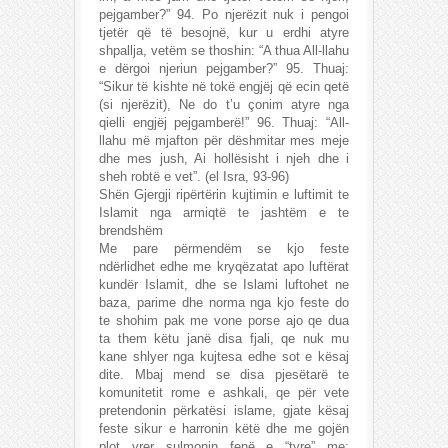
pejgamber?” 94. Po njerëzit nuk i pengoi
tjetër që të besojnë, kur u erdhi atyre
shpallja, vetëm se thoshin: “A thua All-llahu
e dërgoi njeriun pejgamber?” 95. Thuaj:
“Sikur të kishte në tokë engjëj që ecin qetë
(si njerëzit), Ne do t’u çonim atyre nga
qielli engjëj pejgamberë!” 96. Thuaj: “All-
llahu më mjafton për dëshmitar mes meje
dhe mes jush, Ai hollësisht i njeh dhe i
sheh robtë e vet”. (el Isra, 93-96)
Shën Gjergji ripërtërin kujtimin e luftimit te
Islamit nga armiqtë te jashtëm e te
brendshëm
Me pare përmendëm se kjo feste
ndërlidhet edhe me kryqëzatat apo luftërat
kundër Islamit, dhe se Islami luftohet ne
baza, parime dhe norma nga kjo feste do
te shohim pak me vone porse ajo qe dua
ta them këtu janë disa fjali, qe nuk mu
kane shlyer nga kujtesa edhe sot e kësaj
dite. Mbaj mend se disa pjesëtarë te
komunitetit rome e ashkali, qe për vete
pretendonin përkatësi islame, gjate kësaj
feste sikur e harronin këtë dhe me gojën
plot vrer sulmonin fenë e “tyre” me: