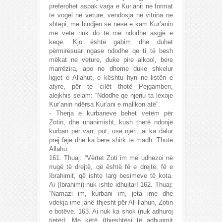
preferohet aspak varja e Kur’anit ne format
te vogël ne veture, vendosja ne vitrina ne
shtëpi, me bindjen se nëse e kam Kur’anin
me vete nuk do te me ndodhe asgjë e
keqe. Kjo është gabim dhe duhet
përmirësuar ngase ndodhe qe ti të besh
mëkat ne veture, duke pire alkool, bere
marrëzira, apo ne dhome duke shkelur
ligjet e Allahut, e kështu hyn ne listën e
atyre, për te cilët thotë Pejgamberi,
alejkhis selam: “Ndodhe qe njeriu ta lexoje
Kur’anin ndërsa Kur’ani e mallkon atë”.
- Therja e kurbaneve behet vetëm për
Zotin, dhe unanimisht, kush therë ndonjë
kurban për varr, put, ose njeri, ai ka dalur
prej feje dhe ka bere shirk te madh. Thotë
Allahu:
161. Thuaj: “Vërtet Zoti im më udhëzoi në
rrugë të drejtë, që është fé e drejtë, fé e
Ibrahimit, që ishte larg besimeve të kota.
Ai (Ibrahimi) nuk ishte idhujtar! 162. Thuaj:
“Namazi im, kurbani im, jeta ime dhe
vdekja ime janë thjesht për All-llahun, Zotin
e botëve. 163. Ai nuk ka shok (nuk adhuroj
tjetër). Me këtë (thjeshtësi të adhurimit