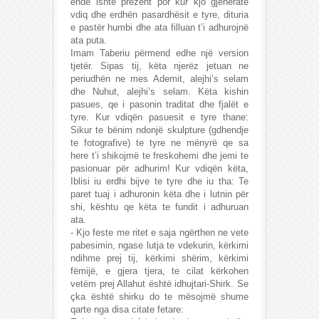
ende ishte prezent por kur kjo gjenerate
vdiq dhe erdhën pasardhësit e tyre, dituria
e pastër humbi dhe ata filluan t’i adhurojnë
ata puta.
Imam Taberiu përmend edhe një version
tjetër. Sipas tij, këta njerëz jetuan ne
periudhën ne mes Ademit, alejhi’s selam
dhe Nuhut, alejhi’s selam. Këta kishin
pasues, qe i pasonin traditat dhe fjalët e
tyre. Kur vdiqën pasuesit e tyre thane:
Sikur te bënim ndonjë skulpture (gdhendje
te fotografive) te tyre ne mënyrë qe sa
here t’i shikojmë te freskohemi dhe jemi te
pasionuar për adhurim! Kur vdiqën këta,
Iblisi iu erdhi bijve te tyre dhe iu tha: Te
paret tuaj i adhuronin këta dhe i lutnin për
shi, kështu qe këta te fundit i adhuruan
ata.
- Kjo feste me ritet e saja ngërthen ne vete
pabesimin, ngase lutja te vdekurin, kërkimi
ndihme prej tij, kërkimi shërim, kërkimi
fëmijë, e gjera tjera, te cilat kërkohen
vetëm prej Allahut është idhujtari-Shirk. Se
çka është shirku do te mësojmë shume
qarte nga disa citate fetare: