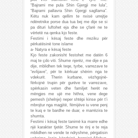
“Bajrami me pula Shin Gjergji me lula”,
“Bajrami pallavra Shin Gjergji sagllama”.
Këtu nuk kam qellim te nxisë urrejtje
ndëretnike porse dua tua bej me dije se si
pa dituri luftohet eja dhe se çfarë ne te
vërtetë na qenka kjo feste.
Festimi i kësaj feste dhe rreziku për
përkatësinë tone islame
a- Natyra e kësaj feste
Kjo feste zakonisht festohet me datën 6
maj te çdo viti. Shume njerëz, me dije e pa
dije, mblidhen tek teqe, tyrbe, varrezave te
“evlijave”, për te kërkuar shërim nga te
vdekurit. Therin kurbane, vëzhgojnë-
fërkojnë trupin për gurëve te varrezave,
spërkasin veten dhe familjet herët ne
mëngjes me ujë me hithra, vene dege
pemesh (shelnje) neper shtëpi kinse për t’i
mbrojtur nga magjitë, fëmijëve iu vene penj
te kuq e te bardhe ne duar, e marrëzira te
shumta.
Festimi i kësaj feste tanimë ka marre edhe
një karakter tjetër. Shume te rinj e te reja
mblidhen ne vende te ndryshme, përgatisin