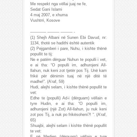
Me respekt nga vëllai juaj ne fe,
Sedat Gani Islami
4 maj 2007, e xhuma
Vushtrri, Kosove
———— ——— ——— -
(1) Shejh Albani në Sunen Ebi Davud, nr:
1134, thotë se hadithi është autentik
(2) Pejgamberi i pare, Nuhu, i kishte thënë
popullit te tij:
Ne e patëm dërguar Nuhun te populli i vet,
e ai tha: “O populli im, adhurojeni All-
llahun, nuk keni zot tjetër pos Tij. Unë kam
frikë për dënimin tuaj në një ditë të
madhe!”. (A’raf, 59)
Hudi, alejhi selam, i kishte thënë popullit te
vet:
Edhe te (populli) Ad-i (dërguam) vëllain e
tyre Hudin, e ai tha: “O populli im,
adhurojeni (një Zot) All-llahun, ju nuk keni
zot pos Tij, a nuk po frikësoheni?! “. (A’raf,
65)
Shuajbi, alejhi selam i kishte thënë popullit
te vet:
E në Medjen (dërguam) vëllain e tyre