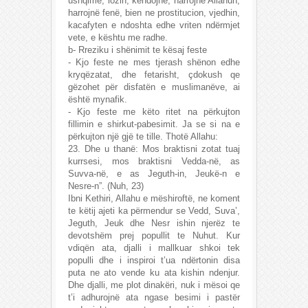
ushqime, lozin, këndojnë, harrojnë Allahun,
harrojnë fenë, bien ne prostitucion, vjedhin,
kacafyten e ndoshta edhe vriten ndërmjet
vete, e kështu me radhe.
b- Rreziku i shënimit te kësaj feste
- Kjo feste ne mes tjerash shënon edhe
kryqëzatat, dhe fetarisht, çdokush qe
gëzohet për disfatën e muslimanëve, ai
është mynafik.
- Kjo feste me këto ritet na përkujton
fillimin e shirkut-pabesimit. Ja se si na e
përkujton një gjë te tille. Thotë Allahu:
23. Dhe u thanë: Mos braktisni zotat tuaj
kurrsesi, mos braktisni Vedda-në, as
Suvva-në, e as Jeguth-in, Jeukë-n e
Nesre-n”. (Nuh, 23)
Ibni Kethiri, Allahu e mëshiroftë, ne koment
te këtij ajeti ka përmendur se Vedd, Suva’,
Jeguth, Jeuk dhe Nesr ishin njerëz te
devotshëm prej popullit te Nuhut. Kur
vdiqën ata, djalli i mallkuar shkoi tek
populli dhe i inspiroi t’ua ndërtonin disa
puta ne ato vende ku ata kishin ndenjur.
Dhe djalli, me plot dinakëri, nuk i mësoi qe
t’i adhurojnë ata ngase besimi i pastër