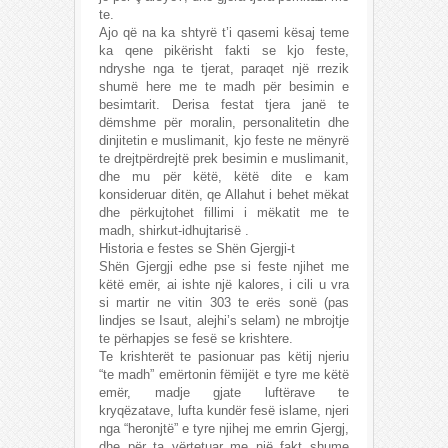
te.
Ajo që na ka shtyrë t’i qasemi kësaj teme
ka qene pikërisht fakti se kjo feste,
ndryshe nga te tjerat, paraqet një rrezik
shumë here me te madh për besimin e
besimtarit. Derisa festat tjera janë te
dëmshme për moralin, personalitetin dhe
dinjitetin e muslimanit, kjo feste ne mënyrë
te drejtpërdrejtë prek besimin e muslimanit,
dhe mu për këtë, këtë dite e kam
konsideruar ditën, qe Allahut i behet mëkat
dhe përkujtohet fillimi i mëkatit me te
madh, shirkut-idhujtarisë .
Historia e festes se Shën Gjergji-t
Shën Gjergji edhe pse si feste njihet me
këtë emër, ai ishte një kalores, i cili u vra
si martir ne vitin 303 te erës sonë (pas
lindjes se Isaut, alejhi’s selam) ne mbrojtje
te përhapjes se fesë se krishtere.
Te krishterët te pasionuar pas këtij njeriu
“te madh” emërtonin fëmijët e tyre me këtë
emër, madje gjate luftërave te
kryqëzatave, lufta kundër fesë islame, njeri
nga “heronjtë” e tyre njihej me emrin Gjergj,
dhe për ta vërtetuar me një fakt shume