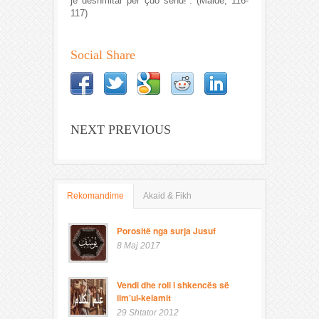
je dëshmitar për çdo send!”. (Maide, 116-
117)
Social Share
NEXT PREVIOUS
Rekomandime
Akaid & Fikh
Porositë nga surja Jusuf
8 Maj 2017
Vendi dhe roli i shkencës së
ilm’ul-kelamit
29 Shtator 2012