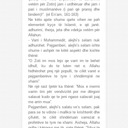
vetëm për Zotin) jam i urdhëruar dhe jam i
pari i muslimanëve (i pari që pranoj dhe
bindem)!”. (el En’am, 161-163)
Ne këto ajete shume qarte vihen ne pah
elementet kyçe të Islamit, e që janë:
adhurimi, therja, jeta dhe vdekja vetëm për
Allahun.
- Varri i Muhammedit, alejhi’s selam nuk
adhurohet. Pejgamberi, alejhi’s selam ishte
shume i ashpër ne këtë aspekt dhe kishte
thënë:
“O Zoti im mos lejo qe varri im te behet
idhull, ku do te luten net e. Allahu
hidhërohet prej një populli, te cilët varet e
pejgamberëve te tyre i shndërrojnë ne
xhami”.
Në një rast tjetër ka thënë: “Mos e merrni
varrin tim për vendvizitë por me dërgoni
salavat kudo qe te jeni ngase salavati juaj
me arrin mua”.
Pejgamberi, alejhi’s salatu ve’s selam, pak
para se te vdiste i mallkoi te krishterët dhe
çifutët, te cilët shndërruan varrezat e
profetëve te tyre ne xhami. Aisheja, Allahu
qofte i kënaqur me të, pate thënë: “Sikur te