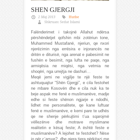
SHEN GJERGJI
2 Maj 2013
Hutbe
Shkruan: Sedat Islami
Falënderimet i takojnë Allahut ndërsa
përshëndetjet qofshin mbi zotëriun tone,
Muhammed Mustafanë, njeriun, qe nxori
njerëzimin nga errësira e injorancës ne
dritën e diturisë, nga arenat e pabesimit ne
fushën e besimit, nga lufta ne paqe, nga
armiqësia ne miqësi, nga vetmia ne
shoqëri, nga urrejtja ne dashuri…
Meqë jemi ne vigjilje te një feste te
ashtuquajtur “Shën Gjergji”, e cila festohet
ne mbare Kosovën dhe e cila nuk ka te
beje aspak me fenë e muslimanëve, madje
edhe si feste shënon ngjarje e ndodhi,
lidhet me personalitete, qe kane luftuar
fenë e muslimanëve, e kemi pare te udhës
qe ne shenje përkujtimi t’ua sqarojmë
vëllezërve dhe motrave myslimane
realitetin e kësaj feste; A është feste e
muslimanëve? A lejohet te festohet? Nëse
jo për ç’arsye?, dhe gjera tjera përkitazi me