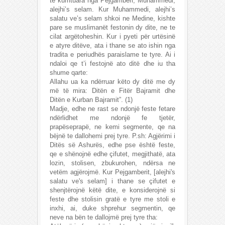
te kumtuara nga Pejgamberi, Muhammedi,
alejhi’s selam. Kur Muhammedi, alejhi’s
salatu ve’s selam shkoi ne Medine, kishte
pare se muslimanët festonin dy dite, ne te
cilat argëtoheshin. Kur i pyeti për urtësinë
e atyre ditëve, ata i thane se ato ishin nga
tradita e periudhës paraislame te tyre. Ai i
ndaloi qe t’i festojnë ato ditë dhe iu tha
shume qarte:
Allahu ua ka ndërruar këto dy ditë me dy
më të mira: Ditën e Fitër Bajramit dhe
Ditën e Kurban Bajramit”. (1)
Madje, edhe ne rast se ndonjë feste fetare
ndërlidhet me ndonjë fe tjetër,
prapëseprapë, ne kemi segmente, qe na
bëjnë te dallohemi prej tyre. P.sh: Agjërimi i
Ditës së Ashurës, edhe pse është feste,
qe e shënojnë edhe çifutet, megjithatë, ata
lozin, stolisen, zbukurohen, ndërsa ne
vetëm agjërojmë. Kur Pejgamberit, [alejhi's
salatu ve's selam] i thane se çifutet e
shenjtërojnë këtë dite, e konsiderojnë si
feste dhe stolisin gratë e tyre me stoli e
inxhi, ai, duke shprehur segmentin, qe
neve na bën te dallojmë prej tyre tha: