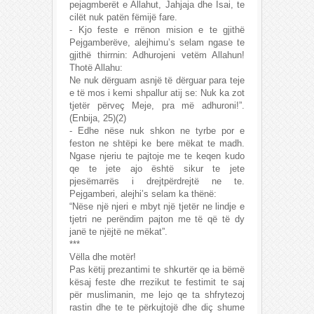
pejagmberët e Allahut, Jahjaja dhe Isai, te
cilët nuk patën fëmijë fare.
- Kjo feste e rrënon mision e te gjithë
Pejgamberëve, alejhimu’s selam ngase te
gjithë thirrnin: Adhurojeni vetëm Allahun!
Thotë Allahu:
Ne nuk dërguam asnjë të dërguar para teje
e të mos i kemi shpallur atij se: Nuk ka zot
tjetër përveç Meje, pra më adhuroni!”.
(Enbija, 25)(2)
- Edhe nëse nuk shkon ne tyrbe por e
feston ne shtëpi ke bere mëkat te madh.
Ngase njeriu te pajtoje me te keqen kudo
qe te jete ajo është sikur te jete
pjesëmarrës i drejtpërdrejtë ne te.
Pejgamberi, alejhi’s selam ka thënë:
“Nëse një njeri e mbyt një tjetër ne lindje e
tjetri ne perëndim pajton me të që të dy
janë te njëjtë ne mëkat”.
***
Vëlla dhe motër!
Pas këtij prezantimi te shkurtër qe ia bëmë
kësaj feste dhe rrezikut te festimit te saj
për muslimanin, me lejo qe ta shfrytezoj
rastin dhe te te përkujtojë dhe diç shume