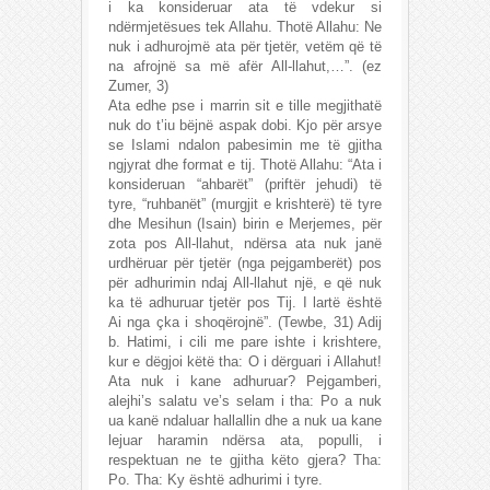
i ka konsideruar ata të vdekur si
ndërmjetësues tek Allahu. Thotë Allahu: Ne
nuk i adhurojmë ata për tjetër, vetëm që të
na afrojnë sa më afër All-llahut,…”. (ez
Zumer, 3)
Ata edhe pse i marrin sit e tille megjithatë
nuk do t’iu bëjnë aspak dobi. Kjo për arsye
se Islami ndalon pabesimin me të gjitha
ngjyrat dhe format e tij. Thotë Allahu: “Ata i
konsideruan “ahbarët” (priftër jehudi) të
tyre, “ruhbanët” (murgjit e krishterë) të tyre
dhe Mesihun (Isain) birin e Merjemes, për
zota pos All-llahut, ndërsa ata nuk janë
urdhëruar për tjetër (nga pejgamberët) pos
për adhurimin ndaj All-llahut një, e që nuk
ka të adhuruar tjetër pos Tij. I lartë është
Ai nga çka i shoqërojnë”. (Tewbe, 31) Adij
b. Hatimi, i cili me pare ishte i krishtere,
kur e dëgjoi këtë tha: O i dërguari i Allahut!
Ata nuk i kane adhuruar? Pejgamberi,
alejhi’s salatu ve’s selam i tha: Po a nuk
ua kanë ndaluar hallallin dhe a nuk ua kane
lejuar haramin ndërsa ata, populli, i
respektuan ne te gjitha këto gjera? Tha:
Po. Tha: Ky është adhurimi i tyre.