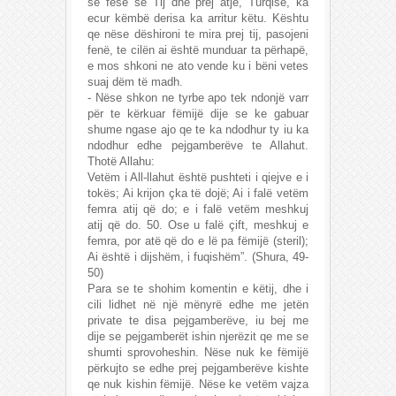
se fesë se Tij dhe prej atje, Turqisë, ka
ecur këmbë derisa ka arritur këtu. Kështu
qe nëse dëshironi te mira prej tij, pasojeni
fenë, te cilën ai është munduar ta përhapë,
e mos shkoni ne ato vende ku i bëni vetes
suaj dëm të madh.
- Nëse shkon ne tyrbe apo tek ndonjë varr
për te kërkuar fëmijë dije se ke gabuar
shume ngase ajo qe te ka ndodhur ty iu ka
ndodhur edhe pejgamberëve te Allahut.
Thotë Allahu:
Vetëm i All-llahut është pushteti i qiejve e i
tokës; Ai krijon çka të dojë; Ai i falë vetëm
femra atij që do; e i falë vetëm meshkuj
atij që do. 50. Ose u falë çift, meshkuj e
femra, por atë që do e lë pa fëmijë (steril);
Ai është i dijshëm, i fuqishëm”. (Shura, 49-
50)
Para se te shohim komentin e këtij, dhe i
cili lidhet në një mënyrë edhe me jetën
private te disa pejgamberëve, iu bej me
dije se pejgamberët ishin njerëzit qe me se
shumti sprovoheshin. Nëse nuk ke fëmijë
përkujto se edhe prej pejgamberëve kishte
qe nuk kishin fëmijë. Nëse ke vetëm vajza