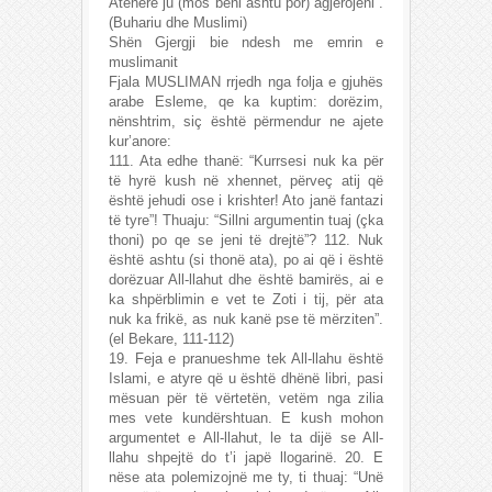
Atëherë ju (mos bëni ashtu por) agjërojeni”.
(Buhariu dhe Muslimi)
Shën Gjergji bie ndesh me emrin e
muslimanit
Fjala MUSLIMAN rrjedh nga folja e gjuhës
arabe Esleme, qe ka kuptim: dorëzim,
nënshtrim, siç është përmendur ne ajete
kur’anore:
111. Ata edhe thanë: “Kurrsesi nuk ka për
të hyrë kush në xhennet, përveç atij që
është jehudi ose i krishter! Ato janë fantazi
të tyre”! Thuaju: “Sillni argumentin tuaj (çka
thoni) po qe se jeni të drejtë”? 112. Nuk
është ashtu (si thonë ata), po ai që i është
dorëzuar All-llahut dhe është bamirës, ai e
ka shpërblimin e vet te Zoti i tij, për ata
nuk ka frikë, as nuk kanë pse të mërziten”.
(el Bekare, 111-112)
19. Feja e pranueshme tek All-llahu është
Islami, e atyre që u është dhënë libri, pasi
mësuan për të vërtetën, vetëm nga zilia
mes vete kundërshtuan. E kush mohon
argumentet e All-llahut, le ta dijë se All-
llahu shpejtë do t’i japë llogarinë. 20. E
nëse ata polemizojnë me ty, ti thuaj: “Unë