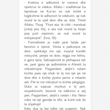
- Kotësia e adhurimit te varreve dhe
njerëzve te vdekur. Allahu i madhëruar ka
lajmëruar ne Kur’an se nuk është e
logjikshme te adhurosh te vdekurin, qe nuk
mund te te sjell dem dhe as dobi. Thotë
Allahu: Thuaj: “Ftoni ata, të cilët i menduat
(zota) pos Atij, e ata nuk mund ta heqin
prej jush mjerimin, as nuk mund ta
mënjanojnë”. (Isra, 56)
- Formalitetet jo rralle janë fatale për
besimin e njeriut. Vënia e patkonjve ne
dere, spërkatja me ujë, rruazat kundër
mësyshit, penjte ne dore, regjja me hithra,
e gjera tjera, fatkeqësisht te përhapura tek
ne, janë gjera qe ardhmërinë e Ahiretit ta
shkatërrojnë. Pejgamberi, alejhi’s selam
kishte pare një shok te tij me një pe në
dore dhe e kishte pyetur perse e mbante
atë. Për te me mbrojtur!-iu kishte përgjigjur.
Duke ia sqaruar rrezikun e tij peri,
respektivisht, besimit ne ndikimin e atij
peri, Pejgamberi, alejhi’s selam i tha: Nëse
vdes ne një gjendje te tille, ai kurrë nuk do
te shpëtojë!
Këtu dua ta bej edhe një sugjerim. Nuk