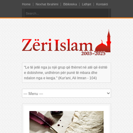
Home
Nexhat Ibrahimi
Biblioteka
Lidhjet
Kontakti
"Le të jetë nga ju një grup që thërret në atë që është
e dobishme, urdhëron për punë të mbara dhe
ndalon nga e keqja." (Kur'ani, Ali Imran - 104)