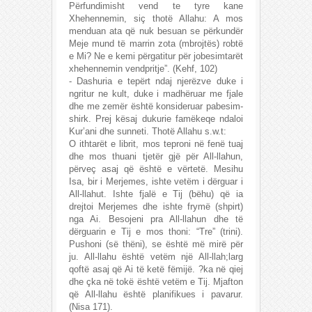
Përfundimisht vend te tyre kane
Xhehennemin, siç thotë Allahu: A mos
menduan ata që nuk besuan se përkundër
Meje mund të marrin zota (mbrojtës) robtë
e Mi? Ne e kemi përgatitur për jobesimtarët
xhehennemin vendpritje”. (Kehf, 102)
- Dashuria e tepërt ndaj njerëzve duke i
ngritur ne kult, duke i madhëruar me fjale
dhe me zemër është konsideruar pabesim-
shirk. Prej kësaj dukurie famëkeqe ndaloi
Kur’ani dhe sunneti. Thotë Allahu s.w.t:
O ithtarët e librit, mos teproni në fenë tuaj
dhe mos thuani tjetër gjë për All-llahun,
përveç asaj që është e vërtetë. Mesihu
Isa, bir i Merjemes, ishte vetëm i dërguar i
All-llahut. Ishte fjalë e Tij (bëhu) që ia
drejtoi Merjemes dhe ishte frymë (shpirt)
nga Ai. Besojeni pra All-llahun dhe të
dërguarin e Tij e mos thoni: “Tre” (trini).
Pushoni (së thëni), se është më mirë për
ju. All-llahu është vetëm një All-llah;larg
qoftë asaj që Ai të ketë fëmijë. ?ka në qiej
dhe çka në tokë është vetëm e Tij. Mjafton
që All-llahu është planifikues i pavarur.
(Nisa 171).