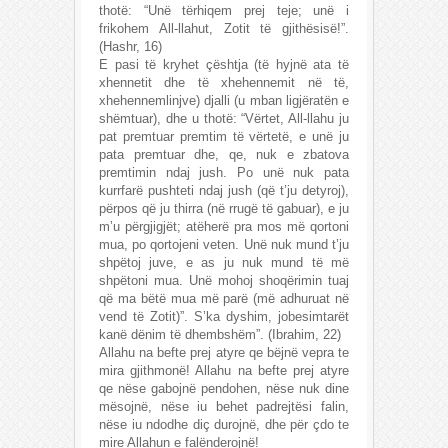
thotë: “Unë tërhiqem prej teje; unë i
frikohem All-llahut, Zotit të gjithësisë!”.
(Hashr, 16)
E pasi të kryhet çështja (të hyjnë ata të
xhennetit dhe të xhehennemit në të,
xhehennemlinjve) djalli (u mban ligjëratën e
shëmtuar), dhe u thotë: “Vërtet, All-llahu ju
pat premtuar premtim të vërtetë, e unë ju
pata premtuar dhe, qe, nuk e zbatova
premtimin ndaj jush. Po unë nuk pata
kurrfarë pushteti ndaj jush (që t’ju detyroj),
përpos që ju thirra (në rrugë të gabuar), e ju
m’u përgjigjët; atëherë pra mos më qortoni
mua, po qortojeni veten. Unë nuk mund t’ju
shpëtoj juve, e as ju nuk mund të më
shpëtoni mua. Unë mohoj shoqërimin tuaj
që ma bëtë mua më parë (më adhuruat në
vend të Zotit)”. S’ka dyshim, jobesimtarët
kanë dënim të dhembshëm”. (Ibrahim, 22)
Allahu na befte prej atyre qe bëjnë vepra te
mira gjithmonë! Allahu na befte prej atyre
qe nëse gabojnë pendohen, nëse nuk dine
mësojnë, nëse iu behet padrejtësi falin,
nëse iu ndodhe diç durojnë, dhe për çdo te
mire Allahun e falënderojnë!