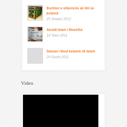
Burimet e shkencës së ilm’ul-
kelamit
25 Shtator 2012
Akaidi islam i Nesefiut
18 Tetor 2011
Statusi i ilmul kelamit në Islam
20 Gusht 2011
Video