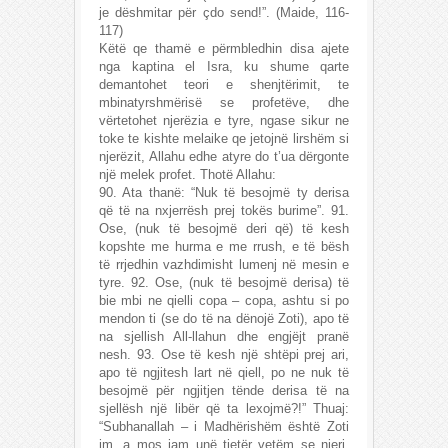
je dëshmitar për çdo send!”. (Maide, 116-
117)
Këtë qe thamë e përmbledhin disa ajete
nga kaptina el Isra, ku shume qarte
demantohet teori e shenjtërimit, te
mbinatyrshmërisë se profetëve, dhe
vërtetohet njerëzia e tyre, ngase sikur ne
toke te kishte melaike qe jetojnë lirshëm si
njerëzit, Allahu edhe atyre do t’ua dërgonte
një melek profet. Thotë Allahu:
90. Ata thanë: “Nuk të besojmë ty derisa
që të na nxjerrësh prej tokës burime”. 91.
Ose, (nuk të besojmë deri që) të kesh
kopshte me hurma e me rrush, e të bësh
të rrjedhin vazhdimisht lumenj në mesin e
tyre. 92. Ose, (nuk të besojmë derisa) të
bie mbi ne qielli copa – copa, ashtu si po
mendon ti (se do të na dënojë Zoti), apo të
na sjellish All-llahun dhe engjëjt pranë
nesh. 93. Ose të kesh një shtëpi prej ari,
apo të ngjitesh lart në qiell, po ne nuk të
besojmë për ngjitjen tënde derisa të na
sjellësh një libër që ta lexojmë?!” Thuaj:
“Subhanallah – i Madhërishëm është Zoti
im, a mos jam unë tjetër vetëm se njeri,