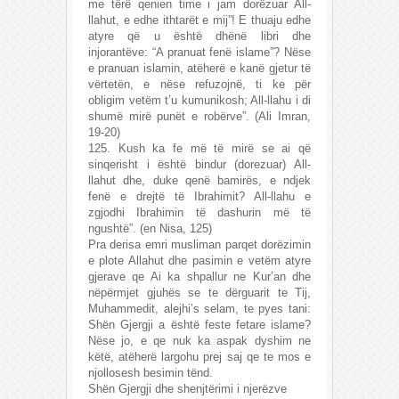
me tërë qenien time i jam dorëzuar All-
llahut, e edhe ithtarët e mij”! E thuaju edhe
atyre që u është dhënë libri dhe
injorantëve: “A pranuat fenë islame”? Nëse
e pranuan islamin, atëherë e kanë gjetur të
vërtetën, e nëse refuzojnë, ti ke për
obligim vetëm t’u kumunikosh; All-llahu i di
shumë mirë punët e robërve”. (Ali Imran,
19-20)
125. Kush ka fe më të mirë se ai që
sinqerisht i është bindur (dorezuar) All-
llahut dhe, duke qenë bamirës, e ndjek
fenë e drejtë të Ibrahimit? All-llahu e
zgjodhi Ibrahimin të dashurin më të
ngushtë”. (en Nisa, 125)
Pra derisa emri musliman parqet dorëzimin
e plote Allahut dhe pasimin e vetëm atyre
gjerave qe Ai ka shpallur ne Kur’an dhe
nëpërmjet gjuhës se te dërguarit te Tij,
Muhammedit, alejhi’s selam, te pyes tani:
Shën Gjergji a është feste fetare islame?
Nëse jo, e qe nuk ka aspak dyshim ne
këtë, atëherë largohu prej saj qe te mos e
njollosesh besimin tënd.
Shën Gjergji dhe shenjtërimi i njerëzve