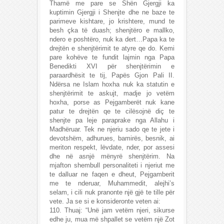
Thamë me pare se Shën Gjergji ka
kuptimin Gjergji i Shenjte dhe ne baze te
parimeve kishtare, jo krishtere, mund te
besh çka të duash; shenjtëro e mallko,
ndero e poshtëro, nuk ka dert…Papa ka te
drejtën e shenjtërimit te atyre qe do. Kemi
pare kohëve te fundit lajmin nga Papa
Benedikti XVI për shenjtërimin e
paraardhësit te tij, Papës Gjon Pali II.
Ndërsa ne Islam hoxha nuk ka statutin e
shenjtërimit te askujt, madje jo vetëm
hoxha, porse as Pejgamberët nuk kane
patur te drejtën qe te cilësojnë diç te
shenjte pa leje paraprake nga Allahu i
Madhëruar. Tek ne njeriu sado qe te jete i
devotshëm, adhurues, bamirës, besnik, ai
meriton respekt, lëvdate, nder, por assesi
dhe në asnjë mënyrë shenjtërim. Na
mjafton shembull personaliteti i njeriut me
te dalluar ne faqen e dheut, Pejgamberit
me te nderuar, Muhammedit, alejhi’s
selam, i cili nuk pranonte një gjë te tille për
vete. Ja se si e konsideronte veten ai:
110. Thuaj: “Unë jam vetëm njeri, sikurse
edhe ju, mua më shpallet se vetëm një Zot