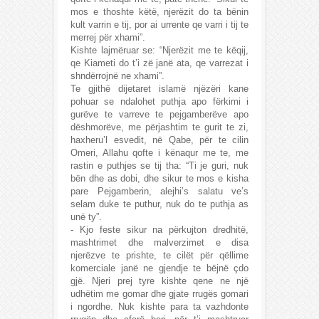
mos e thoshte këtë, njerëzit do ta bënin
kult varrin e tij, por ai urrente qe varri i tij te
merrej për xhami”.
Kishte lajmëruar se: “Njerëzit me te këqij,
qe Kiameti do t’i zë janë ata, qe varrezat i
shndërrojnë ne xhami”.
Te gjithë dijetaret islamë njëzëri kane
pohuar se ndalohet puthja apo fërkimi i
gurëve te varreve te pejgamberëve apo
dëshmorëve, me përjashtim te gurit te zi,
haxheru’l esvedit, në Qabe, për te cilin
Omeri, Allahu qofte i kënaqur me te, me
rastin e puthjes se tij tha: “Ti je guri, nuk
bën dhe as dobi, dhe sikur te mos e kisha
pare Pejgamberin, alejhi’s salatu ve’s
selam duke te puthur, nuk do te puthja as
unë ty”.
- Kjo feste sikur na përkujton dredhitë,
mashtrimet dhe malverzimet e disa
njerëzve te prishte, te cilët për qëllime
komerciale janë ne gjendje te bëjnë çdo
gjë. Njeri prej tyre kishte qene ne një
udhëtim me gomar dhe gjate rrugës gomari
i ngordhe. Nuk kishte para ta vazhdonte