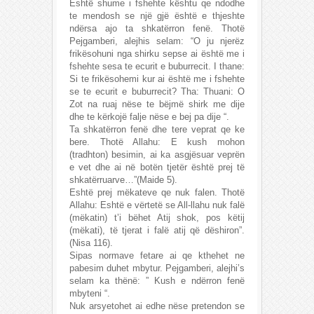
Eshtë shume i fshehte kështu qe ndodhe
te mendosh se një gjë është e thjeshte
ndërsa ajo ta shkatërron fenë. Thotë
Pejgamberi, alejhis selam: “O ju njerëz
frikësohuni nga shirku sepse ai është me i
fshehte sesa te ecurit e buburrecit. I thane:
Si te frikësohemi kur ai është me i fshehte
se te ecurit e buburrecit? Tha: Thuani: O
Zot na ruaj nëse te bëjmë shirk me dije
dhe te kërkojë falje nëse e bej pa dije “.
Ta shkatërron fenë dhe tere veprat qe ke
bere. Thotë Allahu: E kush mohon
(tradhton) besimin, ai ka asgjësuar veprën
e vet dhe ai në botën tjetër është prej të
shkatërruarve…”(Maide 5).
Eshtë prej mëkateve qe nuk falen. Thotë
Allahu: Eshtë e vërtetë se All-llahu nuk falë
(mëkatin) t’i bëhet Atij shok, pos këtij
(mëkati), të tjerat i falë atij që dëshiron”.
(Nisa 116).
Sipas normave fetare ai qe kthehet ne
pabesim duhet mbytur. Pejgamberi, alejhi’s
selam ka thënë: ” Kush e ndërron fenë
mbyteni “.
Nuk arsyetohet ai edhe nëse pretendon se