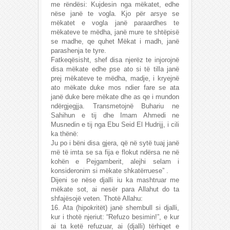
me rëndësi: Kujdesin nga mëkatet, edhe
nëse janë te vogla. Kjo për arsye se
mëkatet e vogla janë paraardhes te
mëkateve te mëdha, janë mure te shtëpisë
se madhe, qe quhet Mëkat i madh, janë
parashenja te tyre.
Fatkeqësisht, shef disa njerëz te injorojnë
disa mëkate edhe pse ato si të tilla janë
prej mëkateve te mëdha, madje, i kryejnë
ato mëkate duke mos ndier fare se ata
janë duke bere mëkate dhe as qe i mundon
ndërgjegjja. Transmetojnë Buhariu ne
Sahihun e tij dhe Imam Ahmedi ne
Musnedin e tij nga Ebu Seid El Hudrijj, i cili
ka thënë:
Ju po i bëni disa gjera, që në sytë tuaj janë
më të imta se sa fija e flokut ndërsa ne në
kohën e Pejgamberit, alejhi selam i
konsideronim si mëkate shkatërruese” .
Dijeni se nëse djalli iu ka mashtruar me
mëkate sot, ai nesër para Allahut do ta
shfajësojë veten. Thotë Allahu:
16. Ata (hipokritët) janë shembull si djalli,
kur i thotë njeriut: “Refuzo besimin!”, e kur
ai ta ketë refuzuar, ai (djalli) tërhiqet e