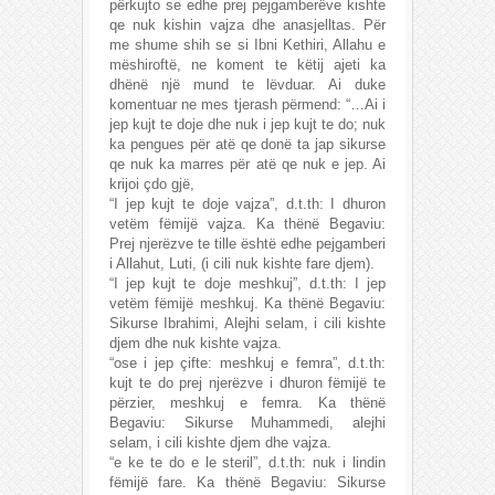
përkujto se edhe prej pejgamberëve kishte
qe nuk kishin vajza dhe anasjelltas. Për
me shume shih se si Ibni Kethiri, Allahu e
mëshiroftë, ne koment te këtij ajeti ka
dhënë një mund te lëvduar. Ai duke
komentuar ne mes tjerash përmend: “…Ai i
jep kujt te doje dhe nuk i jep kujt te do; nuk
ka pengues për atë qe donë ta jap sikurse
qe nuk ka marres për atë qe nuk e jep. Ai
krijoi çdo gjë,
“I jep kujt te doje vajza”, d.t.th: I dhuron
vetëm fëmijë vajza. Ka thënë Begaviu:
Prej njerëzve te tille është edhe pejgamberi
i Allahut, Luti, (i cili nuk kishte fare djem).
“I jep kujt te doje meshkuj”, d.t.th: I jep
vetëm fëmijë meshkuj. Ka thënë Begaviu:
Sikurse Ibrahimi, Alejhi selam, i cili kishte
djem dhe nuk kishte vajza.
“ose i jep çifte: meshkuj e femra”, d.t.th:
kujt te do prej njerëzve i dhuron fëmijë te
përzier, meshkuj e femra. Ka thënë
Begaviu: Sikurse Muhammedi, alejhi
selam, i cili kishte djem dhe vajza.
“e ke te do e le steril”, d.t.th: nuk i lindin
fëmijë fare. Ka thënë Begaviu: Sikurse