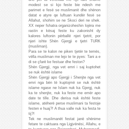
modest se si kjo feste bie ndesh me
parimet e fesë se muslimanit dhe shënon
datat e atyre qe luftuan kundër fesë se
Allahut, shohim se ne Skoci deri ne shek.
XX neper fshatra organizoheshin lojëra me
rastin e kësaj feste ku zakonisht dy
kalores luftonin përballë njeri tjetrit, por
njeri ishte Shën Gjergji e tjetri TURK
(musliman).
Para se te kalon ne piken tjetër te temës,
vëlla musliman me lejo te te pyes: Tani a e
di se çfarë ke festuar dhe feston?
Shën Gjergji, nga vet emri i saj kuptohet
se nuk është islame
Shën Gjergji apo Gjergji i Shenjte nga vet
emri nga bën të kuptojmë se nuk është
islame ngase ne Islam nuk ka Gjergj, nuk
ka te shenjte, nuk ka feste me emër apo
date te tille. Dhe derisa nuk është feste
islame, atëherë perse muslimani ta festoje
festen e huaj?! A thua valle nuk ka festa te
tij?!
Tek ne muslimanët festat janë shënime
fetare te caktuara nga Ligjvënësi, Allahu, e