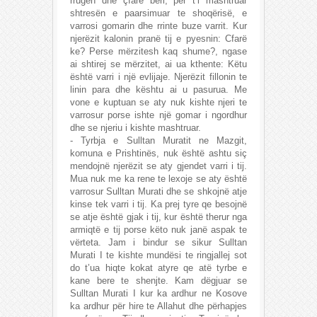
rrugën dhe çfarë beri, për t’i mashtruar
shtresën e paarsimuar te shoqërisë, e
varrosi gomarin dhe rrinte buze varrit. Kur
njerëzit kalonin pranë tij e pyesnin: Cfarë
ke? Perse mërzitesh kaq shume?, ngase
ai shtirej se mërzitet, ai ua kthente: Këtu
është varri i një evlijaje. Njerëzit fillonin te
linin para dhe kështu ai u pasurua. Me
vone e kuptuan se aty nuk kishte njeri te
varrosur porse ishte një gomar i ngordhur
dhe se njeriu i kishte mashtruar.
- Tyrbja e Sulltan Muratit ne Mazgit,
komuna e Prishtinës, nuk është ashtu siç
mendojnë njerëzit se aty gjendet varri i tij.
Mua nuk me ka rene te lexoje se aty është
varrosur Sulltan Murati dhe se shkojnë atje
kinse tek varri i tij. Ka prej tyre qe besojnë
se atje është gjak i tij, kur është therur nga
armiqtë e tij porse këto nuk janë aspak te
vërteta. Jam i bindur se sikur Sulltan
Murati I te kishte mundësi te ringjallej sot
do t’ua hiqte kokat atyre qe atë tyrbe e
kane bere te shenjte. Kam dëgjuar se
Sulltan Murati I kur ka ardhur ne Kosove
ka ardhur për hire te Allahut dhe përhapjes