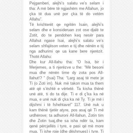
Pejgamberi, alejhi’s salatu ve’s selam i
tha: A më bëre të ngjashëm me Allahun, jo
çka të dua unë por çka të do vetëm
Allahu”.
Të krishterët qe ngritën Isain, alejhi’s
selam dhe e konsideruan zot ose djalë te
Zotit, do te pendohen keq nesër para
Allahut ngase Isai, alejhi’s salatu ve’s
selam shfajëson veten e tij dhe nënën e tij
nga adhurimi qe ua kane bere njerëzit.
Thotë Allahu:
Dhe kur All-llahu tha: “O Isa, bir i
Merjemes, a ti njerëzve u the: “Më besoni
mua dhe nënën time dy zota pos All-
llahut!? ” (Isai) Tha: “Larg asaj të mete je
Ti (o Zoti im). Nuk më takon mua ta them
atë që s’është e vërtetë. Ta kisha thënë
unë atë, ti do ta dije. Ti e di ç’ka ka në
mua, e unë nuk di çka ka në Ty. Ti je më i
dijshmi i të fshehtave!” 117. Unë nuk u
kam thënë tjetër atyre, pos asaj që Ti më
urdhërove; ta adhuroni All-llahun, Zotin tim
dhe Zotin tuaj,dhe sa isha ndër ta, kam
qenë përcjellës i tyre, e pasi që më more
mua, Ti ishe roje (dhe dëshmues) i tyre. Ti