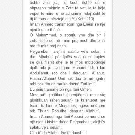
është Zoti juaj, e kush është që e
shpreson takimin e Zotit të vet, le të bëjë
vepër të mirë, e në adhurimin ndaj Zotit të
tij të mos e përziejë askë”.(Kehf 110)
Imam Ahmed transmeton nga Enesi se një
njeri kishte thënë:
O Muhammed, o zotëriu ynë dhe biri i
zotëriut tone, më i miri prej nesh dhe biri i
më të mirit prej nesh.
Pejgamberi, alejhi’s salatu ve’s selam i
tha: Mbahuni për fjalës suaj (keni kujdes
se çka flisni) dhe le te mos mbizotërojë
djalli mbi ju. Unë jam Muhammedi, i biri
Abdullahut, rob dhe i dërguar i Allahut.
Pasha Allahun! Unë nuk dua të më ngritni
mbi pozitën qe ma ka dhënë Zoti im!”.
Buhariu transmeton nga Ibni Omeri:
Mos më glorifikoni (shenjtëroni) mua siç
glorifikuan (shenjtëruan) të krishterët me
Isain, te birin e Merjemes, ngase unë jam
rob. Thuani: Rob dhe i dërguar i Allahut”.
Imam Ahmedi nga Ibni Abbasi përmend se
një njeri i kishte thënë Pejgamberit, alejhi’s
salatu ve’s selam:
Cka të do Allahu dhe të duash ti!