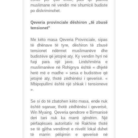
muslimane në vendin me shumicë budiste
po diskriminohet.
Qeveria provinciale dëshiron „të zbusë
tensionet“
Me këto masa Qeveria Provinciale, sipas
të dhënave të tyre, dëshiron të zbusë
tensionet ndërmet muslimanëve dhe
budistëve që jetojnë aty. Ky vendim hyri në
fuqi para një jave. Lindshmëria e
muslimanëve në Rohignya është « dhjetë
herë më e madhe » sesa e budistëve që
jetojnë aty, thotë zëdhënësi i qeverisë. «
Mbipopullimi është një shkak i tensioneve
».
Se si do të zbatohen këto masa, ende nuk
është sqaruar, thotë zëdhënësi i qeverisë,
Win Myaing. Qeveria qendrore e Birmanisë
deri tani nuk ka marrë qëndrim. Një
përfaqësues autoritativ në Rakhine thotë
se të gjitha vendimet e nivelit lokal duhet
të marrin pëlqimin e qeverisë në