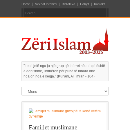
Home
Nexhat Ibrahimi
Biblioteka
Lidhjet
Kontakti
"Le të jetë nga ju një grup që thërret në atë që është
e dobishme, urdhëron për punë të mbara dhe
ndalon nga e keqja." (Kur'ani, Ali Imran - 104)
Familjet muslimane