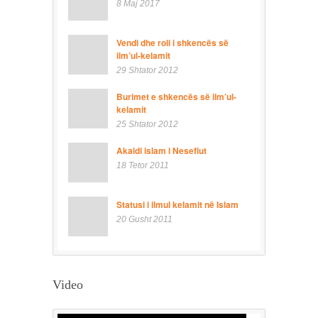
8 Maj 2017
Vendi dhe roli i shkencës së
ilm’ul-kelamit
29 Shtator 2012
Burimet e shkencës së ilm’ul-
kelamit
25 Shtator 2012
Akaidi islam i Nesefiut
18 Tetor 2011
Statusi i ilmul kelamit në Islam
20 Gusht 2011
Video