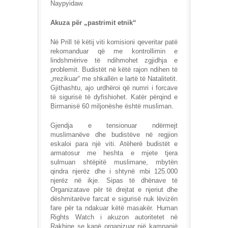
Naypyidaw.
Akuza për „pastrimit etnik“
Në Prill të këtij viti komisioni qeveritar patë
rekomanduar që me kontrollimin e
lindshmërive të ndihmohet zgjidhja e
problemit. Budistët në këtë rajon ndihen të
„rrezikuar“ me shkallën e lartë të Natalitetit.
Gjithashtu, ajo urdhëroi që numri i forcave
të sigurisë të dyfishiohet. Katër përqind e
Birmanisë 60 miljonëshe është musliman.
Gjendja e tensionuar ndërmejt
muslimanëve dhe budistëve në regjion
eskaloi para një viti. Atëherë budistët e
armatosur me heshta e mjete tjera
sulmuan shtëpitë muslimane, mbytën
qindra njerëz dhe i shtynë mbi 125.000
njerëz në ikje. Sipas të dhënave të
Organizatave për të drejtat e njeriut dhe
dëshmitarëve farcat e sigurisë nuk lëvizën
fare për ta ndakuar këtë masakër. Human
Rights Watch i akuzon autoritetet në
Rakhine se kanë organizuar një kampanjë