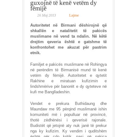
guxojnë të kenë vetëm dy
fëmijë
26 Maj 2013
Lajme
Autoritetet në Birmani dëshirojnë që
shkallën e natalitetit të pakicës
muslimane në vend ta ndalin. Në këtë
drejtim qeveria është e gatshme të
konfrontohet me akuzat për pastrim
etnik.
Familjet e pakicës muslimane në Rohingya
në perëndim të Birmanisë mund të kenë
vetëm dy fëmijë. Autoritetet e qytetit
Rakhine e miratuan kufizimin e
lindshmërive për banorët e dy qyteteve në
kufi me Banglladeshin.
Vendet e prekura Buthidaung dhe
Maundaw me 95 përqind muslimanë ishin
komuniteti më i populluar në provincë,
thotë zëdhënësi i qeverisë rajonale.
Budistët që jetojnë aty nuk janë të prekur
nga ky kufizim. Ky vendim i quditshëm
është për çdo kritik, pasi që pakica