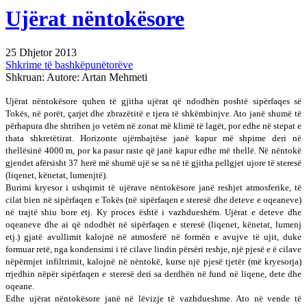
Ujërat nëntokësore
25 Dhjetor 2013
Shkrime të bashkëpunëtorëve
Shkruan: Autore: Artan Mehmeti
Ujërat nëntokësore quhen të gjitha ujërat që ndodhën poshtë sipërfaqes së
Tokës, në porët, çarjet dhe zbrazëtitë e tjera të shkëmbinjve. Ato janë shumë të
përhapura dhe shtrihen jo vetëm në zonat më klimë të lagët, por edhe në stepat e
thata shkretëtirat. Horizonte ujëmbajtëse janë kapur më shpime deri në
thellësinë 4000 m, por ka pasur raste që janë kapur edhe më thellë. Në nëntokë
gjendet afërsisht 37 herë më shumë ujë se sa në të gjitha pellgjet ujore të steresë
(liqenet, kënetat, lumenjtë).
Burimi kryesor i ushqimit të ujërave nëntokësore janë reshjet atmosferike, të
cilat bien në sipërfaqen e Tokës (në sipërfaqen e steresë dhe deteve e oqeaneve)
në trajtë shiu bore etj. Ky proces është i vazhdueshëm. Ujërat e deteve dhe
oqeaneve dhe ai që ndodhët në sipërfaqen e steresë (liqenet, kënetat, lumenj
etj.) gjatë avullimit kalojnë në atmosferë në formën e avujve të ujit, duke
formuar retë, nga kondensimi i të cilave lindin përsëri reshje, një pjesë e ë cilave
nëpërmjet infiltrimit, kalojnë në nëntokë, kurse një pjesë tjetër (më kryesorja)
rrjedhin nëpër sipërfaqen e steresë deri sa derdhën në fund në liqene, dete dhe
oqeane.
Edhe ujërat nëntokësore janë në lëvizje të vazhdueshme. Ato në vende të