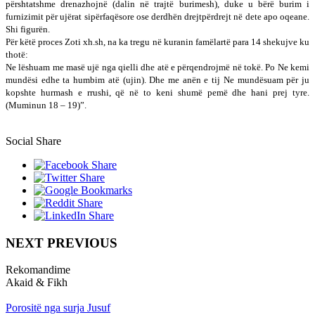
përshtatshme drenazhojnë (dalin në trajtë burimesh), duke u bërë burim i
furnizimit për ujërat sipërfaqësore ose derdhën drejtpërdrejt në dete apo oqeane.
Shi figurën.
Për këtë proces Zoti xh.sh, na ka tregu në kuranin famëlartë para 14 shekujve ku
thotë:
Ne lëshuam me masë ujë nga qielli dhe atë e përqendrojmë në tokë. Po Ne kemi
mundësi edhe ta humbim atë (ujin). Dhe me anën e tij Ne mundësuam për ju
kopshte hurmash e rrushi, që në to keni shumë pemë dhe hani prej tyre.
(Muminun 18 – 19)”.
Social Share
NEXT PREVIOUS
Rekomandime
Akaid & Fikh
Porositë nga surja Jusuf