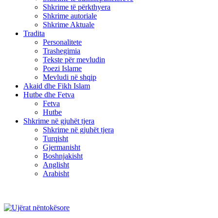
Shkrime të përkthyera
Shkrime autoriale
Shkrime Aktuale
Tradita
Personalitete
Trashegimia
Tekste për mevludin
Poezi Islame
Mevludi në shqip
Akaid dhe Fikh Islam
Hutbe dhe Fetva
Fetva
Hutbe
Shkrime në gjuhët tjera
Shkrime në gjuhët tjera
Turqisht
Gjermanisht
Boshnjakisht
Anglisht
Arabisht