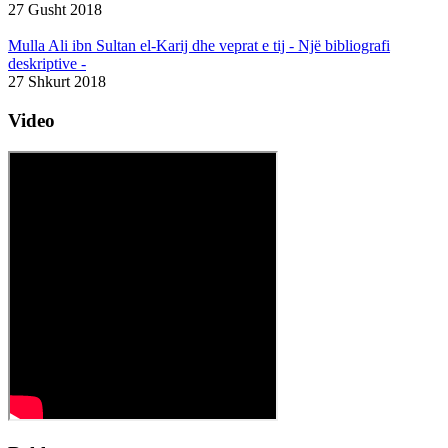
27 Gusht 2018
Mulla Ali ibn Sultan el-Karij dhe veprat e tij - Një bibliografi
deskriptive -
27 Shkurt 2018
Video