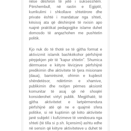
nëse dëshiron të jetë i suksesshëm.
Përshembull, në rastin e Egjiptit,
kurrikulimi i shkollave shtetërore dhe
private është i mandatuar nga shteti,
kësisoj ata që dëshirojnë të nxisin apo
ruajnë praktikat pedagogjike islame duhet
domosdo të angazhohen me pushtetin
politik.
Kjo nuk do të thotë se të gjitha format e
aktivizmit islamik bashkëkohor përfshijnë
përpjekjen për të “kapur shtetin”. Shumica
dërrmuese e këtyre lëvizjeve përfshijnë
predikimin dhe aktivitete të tjera misionare
(daua), bamirësinë, ofrimin e kujdesit
shëndetësor, ndërtimin e xhamive,
publikimin dhe nxitjen përmes aksionit
komunitar të asaj që në shoqëri
konsiderohet virtyt publik. Megjithatë, të
gjitha aktivitetet e lartpërmendura
përfshijnë atë që ne e quajmë sfera
politike, si në kuptimin që këto aktivitete
janë subjekt i kufizimeve të vendosura nga
shteti (të tilla si p.sh. liçensimi) ashtu edhe
në sensin që këtyre aktiviteteve u duhet të