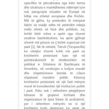
specifike të përcaktuara nga këto terma
dhe struktura e marrëdhënies ndërmjet tyre
nuk pasqyrojnë situatën në Europë në
lidhje me shtetet evropiane dhe Kishës.
Mbi të gjitha, ky pretendim lë mënjanë
faktin se madje edhe në perëndim ndarja
midis sferës së fesë dhe politikës, siç
është bërë mëse e qartë nga shumë
studime bashkëkohore, ka qenë gjithnjë
shumë më poroze se ç’është supozuar më
parë [1]. Në të vërtetë, Tokvili (Tocqueville)
ka vërejtur shumë kohë më parë se
krishterimi protestant luan një rol
jashtëzakonisht të rëndësishëm në
politikat e Shteteve të Bashkuara të
Amerikës, në vendosjen e kufijve moralë
dhe shqetësimeve brenda të cilave
shpaloset mendimi politik. Këisisoj
krishterimi protestant në një farë mënyre
mund të konsiderohet një institucion politik
i parë. Këtu nuk i referohem përpjekjeve
lobuese të grupeve kishtare dhe
organizatave të tjera fetare të avokatimit,
por i referohem mënyrës se si një
krishterim kudo depërtues ka qenë në