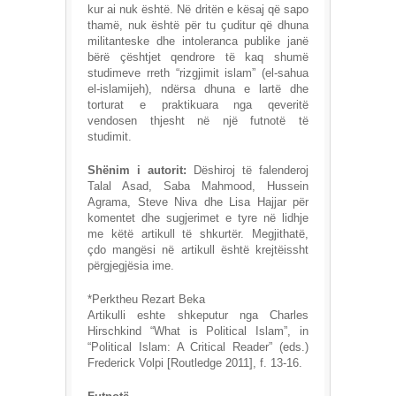
kur ai nuk është. Në dritën e kësaj që sapo
thamë, nuk është për tu çuditur që dhuna
militanteske dhe intoleranca publike janë
bërë çështjet qendrore të kaq shumë
studimeve rreth “rizgjimit islam” (el-sahua
el-islamijeh), ndërsa dhuna e lartë dhe
torturat e praktikuara nga qeveritë
vendosen thjesht në një futnotë të
studimit.
Shënim i autorit:
Dëshiroj të falenderoj
Talal Asad, Saba Mahmood, Hussein
Agrama, Steve Niva dhe Lisa Hajjar për
komentet dhe sugjerimet e tyre në lidhje
me këtë artikull të shkurtër. Megjithatë,
çdo mangësi në artikull është krejtëissht
përgjegjësia ime.
*Perktheu Rezart Beka
Artikulli eshte shkeputur nga Charles
Hirschkind “What is Political Islam”, in
“Political Islam: A Critical Reader” (eds.)
Frederick Volpi [Routledge 2011], f. 13-16.