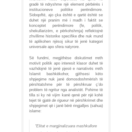
gradë të ndryshme një element përbërës i
institucioneve politike perëndimore.
Sidoqoftë, ajo çka është e qartë është se
duhet një pranim më i madh i faktit se
konceptet perëndimore (fe, politik,
shekullarizëm, e përkohshmja) reflektojnë
zhvillime historike specifike dhe nuk mund
të aplikohen njësoj sikur të jenë kategori
universale apo sfera natyrore.
Së fundmi, megjithëse diskutimet rreth
motivit politik apo interesit klasor duhet të
vazhdojnë të jenë pjesë e narrativës rreth
Islamit bashkëkohor, gjithsesi këto
shpjegime nuk janë domosdoshmërish të
përshtatshme për të përshkruar ç’do
problem të ngritur nga analistët. Pohime të
tilla si ky në vijim kanë qenë për një kohë
tejet të gjatë
de rigueur
në përshkrimet dhe
shpjegimet që i janë bërë ringjalljes (sahua)
islame:
“Elitat e margjinalizuara mashkullore