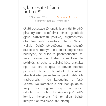
Çfarë është Islami
politik?*
5 Qërshor 2015
Shkrime Aktuale
Shkruan: Charles Hirschkind
Gjatë dekadave të fundit, Islami është bërë
pika kryesore e referimit për një gamë të
gjerë aktivitetesh politike, argumentesh
dhe lëvizjesh opozitare. Termi “Islam
Politik” është përvetësuar nga shumë
studiues në mënyrë që të identifikojnë këtë
ndërhyrje, në dukje të paprecendentë, të
fesë Islame në fushën shekullare të
politikës, si edhe të dallojnë këto praktika
nga praktikat e tjera të devotshmërisë
personale, besimit dhe ritualit, të cilat në
shkolastikën perëndimore janë përfshirë
tradicionalisht nën kategorinë e fesë
Islame. Në komentin e shkurtër që do të
vijojë, unë sugjeroj arsyet se përse
ndoshta na duhet ta rimendojmë këtë
kornizë thelemore [në të cilën është
interpretuar tradicionalisht Islami].