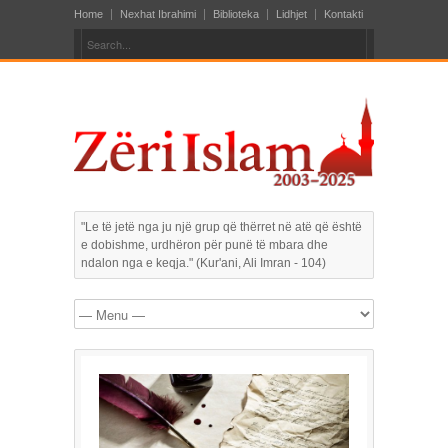
Home
Nexhat Ibrahimi
Biblioteka
Lidhjet
Kontakti
"Le të jetë nga ju një grup që thërret në atë që është
e dobishme, urdhëron për punë të mbara dhe
ndalon nga e keqja." (Kur'ani, Ali Imran - 104)