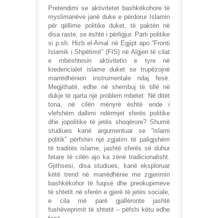
Pretendimi se aktivitetet bashkëkohore të
myslimanëve janë duke e përdorur Islamin
për qëllime politike duket, të paktën në
disa raste, se është i përligjur. Parti politike
si p.sh. Hizb el-Amal në Egjipt apo “Fronti
Islamik i Shpëtimit” (FIS) në Algjeri të cilat
e mbështesin aktivitetin e tyre në
kredencialet islame duket se trupëzojnë
marrëdhënien instrumentale ndaj fesë.
Megjithatë, edhe në shembuj të tillë në
dukje të qarta një problem mbetet: Në ditët
tona, në cilën mënyrë është ende i
vlefshëm dallimi ndërmjet sferës politike
dhe jopolitike të jetës shoqërore? Shumë
studiues kanë argumentuar se “islami
politik” përfshin një zgjatim të paligjshëm
të traditës islame, jashtë sferës së duhur
fetare të cilën ajo ka zënë tradicionalisht.
Gjithsesi, disa studiues, kanë eksploruar
këtë trend në marrëdhënie me zgjerimin
bashkëkohor të fuqisë dhe preokupimeve
të shtetit në sferën e gjerë të jetës sociale,
e cila më parë gjallëronte jashtë
fushëveprimit të shtetit – pëfshi këtu edhe