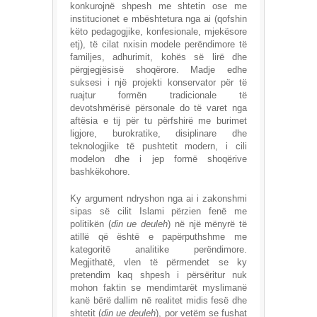
konkurojnë shpesh me shtetin ose me
institucionet e mbështetura nga ai (qofshin
këto pedagogjike, konfesionale, mjekësore
etj), të cilat nxisin modele perëndimore të
familjes, adhurimit, kohës së lirë dhe
përgjegjësisë shoqërore. Madje edhe
suksesi i një projekti konservator për të
ruajtur formën tradicionale të
devotshmërisë përsonale do të varet nga
aftësia e tij për tu përfshirë me burimet
ligjore, burokratike, disiplinare dhe
teknologjike të pushtetit modern, i cili
modelon dhe i jep formë shoqërive
bashkëkohore.
Ky argument ndryshon nga ai i zakonshmi
sipas së cilit Islami përzien fenë me
politikën (
din ue deuleh
) në një mënyrë të
atillë që është e papërputhshme me
kategoritë analitike perëndimore.
Megjithatë, vlen të përmendet se ky
pretendim kaq shpesh i përsëritur nuk
mohon faktin se mendimtarët myslimanë
kanë bërë dallim në realitet midis fesë dhe
shtetit (
din ue deuleh
), por vetëm se fushat