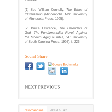
Futnot
ë
[1] See William Connolly,
The Ethos of
Pluralization
(Minneapolis, MN: University
of Minnesota Press, 1995).
[2] Bruce Lawrence,
The Defenders of
God: The Fundamentalist Revolt Against
the Modern Age
(Columbia, SC: University
of South Carolina Press, 1995), f. 226.
Social Share
NEXT PREVIOUS
Rekomandime
Akaid & Fikh