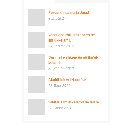
Porositë nga surja Jusuf
8 Maj 2017
Vendi dhe roli i shkencës së
ilm’ul-kelamit
29 Shtator 2012
Burimet e shkencës së ilm’ul-
kelamit
25 Shtator 2012
Akaidi islam i Nesefiut
18 Tetor 2011
Statusi i ilmul kelamit në Islam
20 Gusht 2011