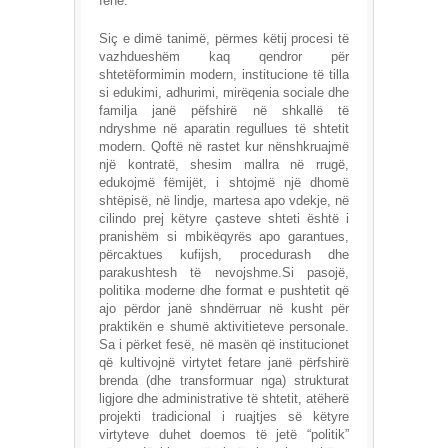
fenë.
Siç e dimë tanimë, përmes këtij procesi të
vazhdueshëm kaq qendror për
shtetëformimin modern, institucione të tilla
si edukimi, adhurimi, mirëqenia sociale dhe
familja janë pëfshirë në shkallë të
ndryshme në aparatin regullues të shtetit
modern. Qoftë në rastet kur nënshkruajmë
një kontratë, shesim mallra në rrugë,
edukojmë fëmijët, i shtojmë një dhomë
shtëpisë, në lindje, martesa apo vdekje, në
cilindo prej këtyre çasteve shteti është i
pranishëm si mbikëqyrës apo garantues,
përcaktues kufijsh, procedurash dhe
parakushtesh të nevojshme.Si pasojë,
politika moderne dhe format e pushtetit që
ajo përdor janë shndërruar në kusht për
praktikën e shumë aktivitieteve personale.
Sa i përket fesë, në masën që institucionet
që kultivojnë virtytet fetare janë përfshirë
brenda (dhe transformuar nga) strukturat
ligjore dhe administrative të shtetit, atëherë
projekti tradicional i ruajtjes së këtyre
virtyteve duhet doemos të jetë “politik”