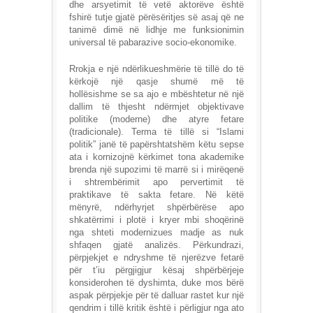
dhe arsyetimit të vetë aktorëve është
fshirë tutje gjatë përësëritjes së asaj që ne
tanimë dimë në lidhje me funksionimin
universal të pabarazive socio-ekonomike.
Rrokja e një ndërlikueshmërie të tillë do të
kërkojë një qasje shumë më të
hollësishme se sa ajo e mbështetur në një
dallim të thjesht ndërmjet objektivave
politike (moderne) dhe atyre fetare
(tradicionale). Terma të tillë si “Islami
politik” janë të papërshtatshëm këtu sepse
ata i kornizojnë kërkimet tona akademike
brenda një supozimi të marrë si i mirëqenë
i shtrembërimit apo pervertimit të
praktikave të sakta fetare. Në këtë
mënyrë, ndërhyrjet shpërbërëse apo
shkatërrimi i plotë i kryer mbi shoqërinë
nga shteti modernizues madje as nuk
shfaqen gjatë analizës. Përkundrazi,
përpjekjet e ndryshme të njerëzve fetarë
për t’iu përgjigjur kësaj shpërbërjeje
konsiderohen të dyshimta, duke mos bërë
aspak përpjekje për të dalluar rastet kur një
qendrim i tillë kritik është i përligjur nga ato