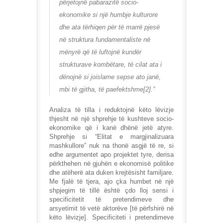
përjetojnë pabarazitë socio-
ekonomike si një humbje kulturore
dhe ata tërhiqen për të marrë pjesë
në struktura fundamentaliste në
mënyrë që të luftojnë kundër
strukturave kombëtare, të cilat ata i
dënojnë si joislame sepse ato janë,
mbi të gjitha, të paefektshme[2].”
Analiza të tilla i reduktojnë këto lëvizje
thjesht në një shprehje të kushteve socio-
ekonomike që i kanë dhënë jetë atyre.
Shprehje si “Elitat e margjinalizuara
mashkullore” nuk na thonë asgjë të re, si
edhe argumentet apo projektet tyre, derisa
përkthehen në gjuhën e ekonomisë politike
dhe atëherë ata duken krejtësisht familjare.
Me fjalë të tjera, ajo çka humbet në një
shpjegim të tillë është çdo lloj sensi i
specificitetit të pretendimeve dhe
arsyetimit të vetë aktorëve [të përfshirë në
këto lëvizje]. Specificiteti i pretendimeve