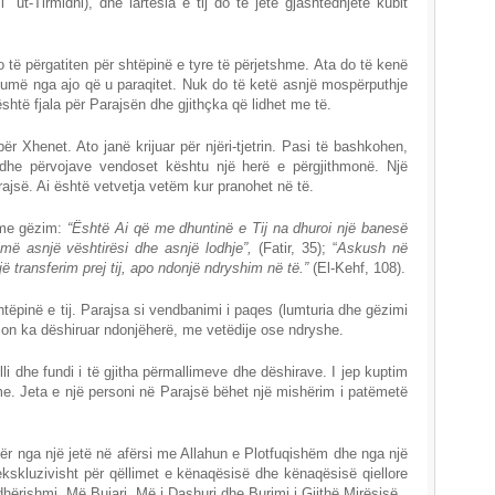
‘ut-Tirmidhi), dhe lartësia e tij do të jetë gjashtëdhjetë kubit
 të përgatiten për shtëpinë e tyre të përjetshme. Ata do të kenë
humë nga ajo që u paraqitet. Nuk do të ketë asnjë mospërputhje
është fjala për Parajsën dhe gjithçka që lidhet me të.
ër Xhenet. Ato janë krijuar për njëri-tjetrin. Pasi të bashkohen,
 dhe përvojave vendoset kështu një herë e përgjithmonë. Një
ajsë. Ai është vetvetja vetëm kur pranohet në të.
 me gëzim:
“Është Ai që me dhuntinë e Tij na dhuroi një banesë
më asnjë vështirësi dhe asnjë lodhje”,
(Fatir, 35); “
Askush në
ë transferim prej tij, apo ndonjë ndryshim në të.”
(El-Kehf, 108).
tëpinë e tij. Parajsa si vendbanimi i paqes (lumturia dhe gëzimi
rson ka dëshiruar ndonjëherë, me vetëdije ose ndryshe.
i dhe fundi i të gjitha përmallimeve dhe dëshirave. I jep kuptim
me. Jeta e një personi në Parajsë bëhet një mishërim i patëmetë
etër nga një jetë në afërsi me Allahun e Plotfuqishëm dhe nga një
ekskluzivisht për qëllimet e kënaqësisë dhe kënaqësisë qiellore
dhërishmi, Më Bujari, Më i Dashuri dhe Burimi i Gjithë Mirësisë.