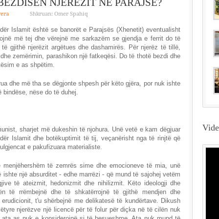
BEZDISEN NJERËZIT NË PARAJSË?
yera
Shkruan: Omer Spahiq
ër Islamit është se banorët e Parajsës (Xhenetit) eventualisht
ojnë më tej dhe vërejnë me sarkazëm se gjendja e ferrit do të
të gjithë njerëzit argëtues dhe dashamirës. Për njerëz të tillë,
dhe zemërimin, parashikon një fatkeqësi. Do të thotë bezdi dhe
htësim e as shpëtim.
frua dhe më tha se dëgjonte shpesh për këto gjëra, por nuk ishte
rë bindëse, nëse do të duhej.
Vid
munist, sharjet më dukeshin të njohura. Unë vetë e kam dëgjuar
ër Islamit dhe botëkuptimit të tij, veçanërisht nga të rinjtë që
ulgjencat e pakufizuara materialiste.
e menjëhershëm të zemrës sime dhe emocioneve të mia, unë
ë ishte një absurditet - edhe marrëzi - që mund të sajohej vetëm
jive të ateizmit, hedonizmit dhe nihilizmit. Këto ideologji dhe
tën të rrëmbejnë dhe të shkatërrojnë të gjithë mendjen dhe
erudicionit, t'u shërbejnë me delikatesë të kundërtave. Dikush
tyre njerëzve një licencë për të folur për diçka në të cilën nuk
që ata as nuk e konsiderojnë si të besueshme. Ata nuk mund të