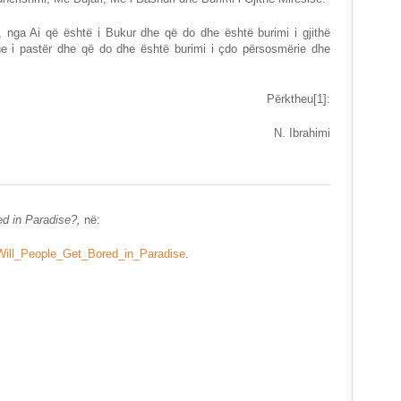
r, nga Ai që është i Bukur dhe që do dhe është burimi i gjithë
he i pastër dhe që do dhe është burimi i çdo përsosmërie dhe
Përktheu[1]:
N. Ibrahimi
ed in Paradise?,
në:
Will_People_Get_Bored_in_Paradise
.