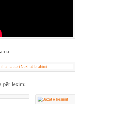
lama
a për lexim: