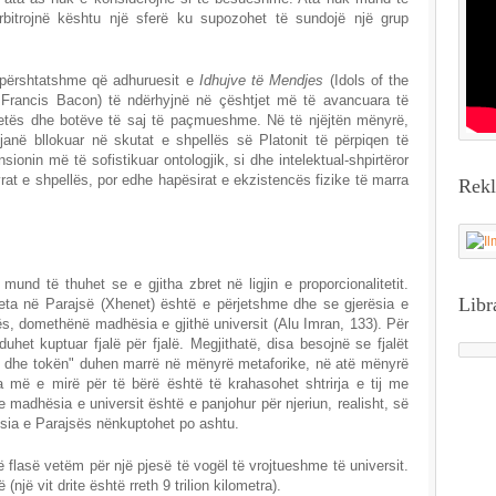
rbitrojnë kështu një sferë ku supozohet të sundojë një grup
papërshtatshme që adhuruesit e
Idhujve të Mendjes
(Idols of the
 Francis Bacon) të ndërhyjnë në çështjet më të avancuara të
 jetës dhe botëve të saj të paçmueshme. Në të njëjtën mënyrë,
anë bllokuar në skutat e shpellës së Platonit të përpiqen të
onin më të sofistikuar ontologjik, si dhe intelektual-shpirtëror
avrat e shpellës, por edhe hapësirat e ekzistencës fizike të marra
Rek
mund të thuhet se e gjitha zbret në ligjin e proporcionalitetit.
Libr
jeta në Parajsë (Xhenet) është e përjetshme dhe se gjerësia e
ës, domethënë madhësia e gjithë universit (Alu Imran, 133). Për
uhet kuptuar fjalë për fjalë. Megjithatë, disa besojnë se fjalët
iejt dhe tokën" duhen marrë në mënyrë metaforike, në atë mënyrë
a më e mirë për të bërë është të krahasohet shtrirja e tij me
e madhësia e universit është e panjohur për njeriun, realisht, së
sia e Parajsës nënkuptohet po ashtu.
të flasë vetëm për një pjesë të vogël të vrojtueshme të universit.
(një vit drite është rreth 9 trilion kilometra).