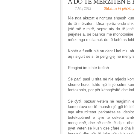
A DO TË MËRZITEN E 
7 Maj 2022
Shkrime të përkth
Një nga akuzat e ngritura shpesh kund
do të mërziten. Disa njerëz ende shk
jetë më e mirë, sepse aty do të jenë 
përjetësia, së bashku me monotoninë 
mërzi nga e cila nuk do të ketë as le
Kohët e fundit një student i imi m'u a
aq i sigurt se si të përgjigjej në mëny
Reagimi im ishte trefish.
Së pari,
pasi u rrita në një mjedis ko
shumë herë. Ishte një linjë sulmi kund
fantazonin, por për kënaqësitë dhe ind
Së dyti,
bazuar vetëm në reagimin 
komentova se të thuash një gjë të till
nga absurditetet përkatëse të ideolog
botëkuptimet e tyre të cekëta arri
mençurinë, dhe në emër të dijes dhe 
pyet veten se kush ose çfarë u dha kë
besojnë dhe për të folur për diçka 