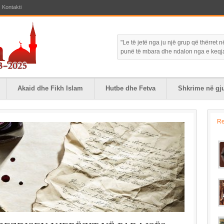
Kontakti
"Le të jetë nga ju një grup që thërret
punë të mbara dhe ndalon nga e keqja."
Akaid dhe Fikh Islam
Hutbe dhe Fetva
Shkrime në gju
R