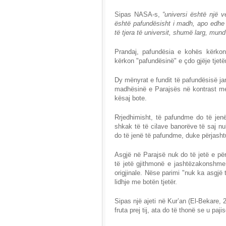
Sipas NASA-s,
“universi është një
është pafundësisht i madh, apo edhe 
të tjera të universit, shumë larg, mun
Prandaj, pafundësia e kohës kërkon 
kërkon "pafundësinë" e çdo gjëje tjetë
Dy mënyrat e fundit të pafundësisë ja
madhësinë e Parajsës në kontrast me
kësaj bote.
Rrjedhimisht, të pafundme do të jen
shkak të të cilave banorëve të saj nu
do të jenë të pafundme, duke përjasht
Asgjë në Parajsë nuk do të jetë e p
të jetë gjithmonë e jashtëzakonshme
origjinale. Nëse parimi "nuk ka asgjë 
lidhje me botën tjetër.
Sipas një ajeti në Kur’an (El-Bekare, 
fruta prej tij, ata do të thonë se u paj