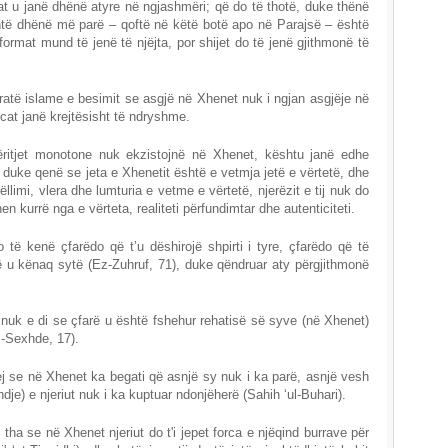
rat u janë dhënë atyre në ngjashmëri; që do të thotë, duke thënë
shtë dhënë më parë – qoftë në këtë botë apo në Parajsë – është
ormat mund të jenë të njëjta, por shijet do të jenë gjithmonë të
ratë islame e besimit se asgjë në Xhenet nuk i ngjan asgjëje në
cat janë krejtësisht të ndryshme.
ëritjet monotone nuk ekzistojnë në Xhenet, kështu janë edhe
, duke qenë se jeta e Xhenetit është e vetmja jetë e vërtetë, dhe
ëllimi, vlera dhe lumturia e vetme e vërtetë, njerëzit e tij nuk do
n kurrë nga e vërteta, realiteti përfundimtar dhe autenticiteti.
 të kenë çfarëdo që t’u dëshirojë shpirti i tyre, çfarëdo që të
ë u kënaq sytë (Ez-Zuhruf, 71), duke qëndruar aty përgjithmonë
i nuk e di se çfarë u është fshehur rehatisë së syve (në Xhenet)
s-Sexhde, 17).
 se në Xhenet ka begati që asnjë sy nuk i ka parë, asnjë vesh
je) e njeriut nuk i ka kuptuar ndonjëherë (Sahih ‘ul-Buhari).
tha se në Xhenet njeriut do t'i jepet forca e njëqind burrave për