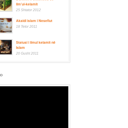
ilm’ul-kelamit
25 Shtator 2012
Akaidi islam i Nesefiut
18 Tetor 2011
Statusi i ilmul kelamit në
Islam
20 Gusht 2011
eo