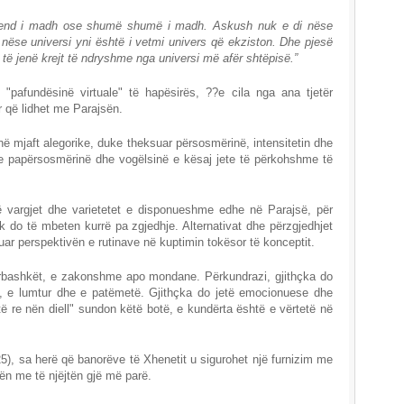
 vend i madh ose shumë shumë i madh. Askush nuk e di nëse
nëse universi yni është i vetmi univers që ekziston. Dhe pjesë
d të jenë krejt të ndryshme nga universi më afër shtëpisë.”
"pafundësinë virtuale" të hapësirës, ??e cila nga ana tjetër
r që lidhet me Parajsën.
në mjaft alegorike, duke theksuar përsosmërinë, intensitetin dhe
 papërsosmërinë dhe vogëlsinë e kësaj jete të përkohshme të
ë vargjet dhe varietetet e disponueshme edhe në Parajsë, për
k do të mbeten kurrë pa zgjedhje. Alternativat dhe përzgjedhjet
uar perspektivën e rutinave në kuptimin tokësor të konceptit.
ërbashkët, e zakonshme apo mondane. Përkundrazi, gjithçka do
, e lumtur dhe e patëmetë. Gjithçka do jetë emocionuese dhe
të re nën diell" sundon këtë botë, e kundërta është e vërtetë në
25), sa herë që banorëve të Xhenetit u sigurohet një furnizim me
isën me të njëjtën gjë më parë.