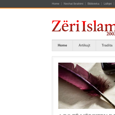
Home
Nexhat Ibrahimi
Biblioteka
Lidhjet
Home
Artikujt
Tradita