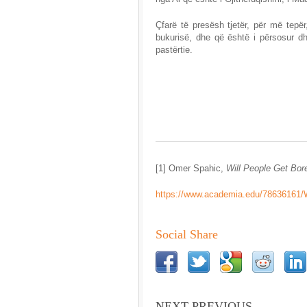
Çfarë të presësh tjetër, për më tepë
bukurisë, dhe që është i përsosur d
pastërtie.
[1] Omer Spahic,
Will People Get Bor
https://www.academia.edu/78636161/
Social Share
NEXT PREVIOUS