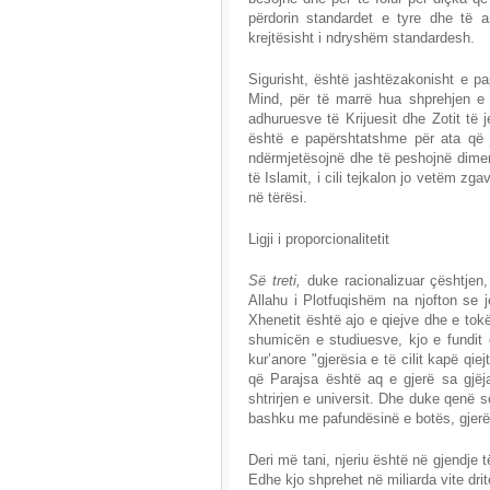
përdorin standardet e tyre dhe të a
krejtësisht i ndryshëm standardesh.
Sigurisht, është jashtëzakonisht e 
Mind, për të marrë hua shprehjen e
adhuruesve të Krijuesit dhe Zotit të
është e papërshtatshme për ata që j
ndërmjetësojnë dhe të peshojnë dimensi
të Islamit, i cili tejkalon jo vetëm zg
në tërësi.
Ligji i proporcionalitetit
Së treti,
duke racionalizuar çështjen, 
Allahu i Plotfuqishëm na njofton se 
Xhenetit është ajo e qiejve dhe e tok
shumicën e studiuesve, kjo e fundit d
kur’anore "gjerësia e të cilit kapë q
që Parajsa është aq e gjerë sa gjëj
shtrirjen e universit. Dhe duke qenë s
bashku me pafundësinë e botës, gjerë
Deri më tani, njeriu është në gjendje 
Edhe kjo shprehet në miliarda vite dritë 