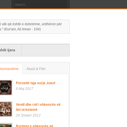
 në atë që është e dobishme, urdhëron për
 (Kur'ani, Ali Imran - 104)
hët tjera
ekomandime
Akaid & Fikh
Porositë nga surja Jusuf
8 Maj 2017
Vendi dhe roli i shkencës së
ilm’ul-kelamit
29 Shtator 2012
Burimet e shkencës së