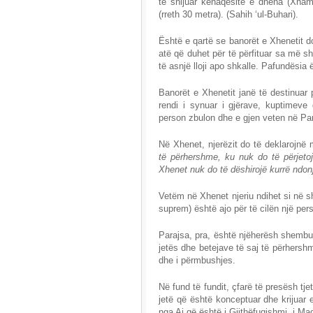
të shijuar kënaqësitë e dhëna (Xhami' 
(rreth 30 metra). (Sahih ‘ul-Buhari).
Është e qartë se banorët e Xhenetit do
atë që duhet për të përfituar sa më s
të asnjë lloji apo shkalle. Pafundësia 
Banorët e Xhenetit janë të destinuar p
rendi i synuar i gjërave, kuptimeve
person zbulon dhe e gjen veten në Par
Në Xhenet, njerëzit do të deklarojnë
të përhershme, ku nuk do të përjetoj
Xhenet nuk do të dëshirojë kurrë ndonj
Vetëm në Xhenet njeriu ndihet si në sh
suprem) është ajo për të cilën një pe
Parajsa, pra, është njëherësh shembull
jetës dhe betejave të saj të përhersh
dhe i përmbushjes.
Në fund të fundit, çfarë të presësh tj
jetë që është konceptuar dhe krijuar 
nga Ai që është i Gjithëfuqishmi, i Ma