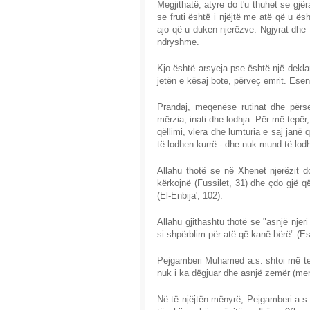
Megjithatë, atyre do t'u thuhet se gjë
se fruti është i njëjtë me atë që u ë
ajo që u duken njerëzve. Ngjyrat dhe f
ndryshme.
Kjo është arsyeja pse është një dekla
jetën e kësaj bote, përveç emrit. Esen
Prandaj, meqenëse rutinat dhe përs
mërzia, inati dhe lodhja. Për më tepër
qëllimi, vlera dhe lumturia e saj janë q
të lodhen kurrë - dhe nuk mund të lodhe
Allahu thotë se në Xhenet njerëzit do
kërkojnë (Fussilet, 31) dhe çdo gjë q
(El-Enbija', 102).
Allahu gjithashtu thotë se "asnjë njer
si shpërblim për atë që kanë bërë" (E
Pejgamberi Muhamed a.s. shtoi më tej
nuk i ka dëgjuar dhe asnjë zemër (mend
Në të njëjtën mënyrë, Pejgamberi a.s. 