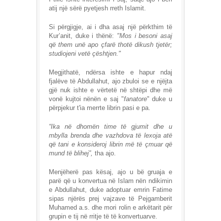
atij një sërë pyetjesh rreth Islamit.
Si përgjigje, ai i dha asaj një përkthim të
Kur’anit, duke i thënë:
"Mos i besoni asaj
që them unë apo çfarë thotë dikush tjetër;
studiojeni vetë çështjen."
Megjithatë, ndërsa ishte e hapur ndaj
fjalëve të Abdullahut, ajo zbuloi se e njëjta
gjë nuk ishte e vërtetë në shtëpi dhe më
vonë kujtoi nënën e saj "
fanatore
" duke u
përpjekur t'ia merrte librin pasi e pa.
“Ika në dhomën time të gjumit dhe u
mbylla brenda dhe vazhdova të lexoja atë
që tani e konsideroj librin më të çmuar që
mund të blihej”,
tha ajo.
Menjëherë pas kësaj, ajo u bë gruaja e
parë që u konvertua në Islam nën ndikimin
e Abdullahut, duke adoptuar emrin Fatime
sipas njërës prej vajzave të Pejgamberit
Muhamed a.s. dhe mori rolin e arkëtarit për
grupin e tij në rritje të të konvertuarve.