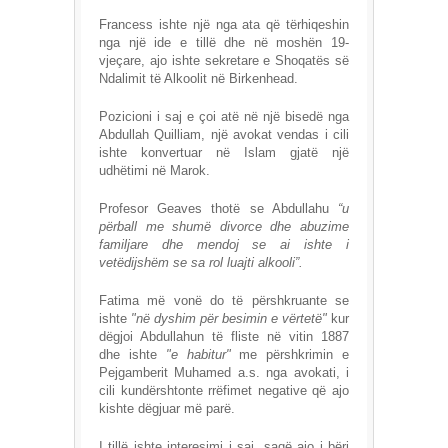
Francess ishte një nga ata që tërhiqeshin
nga një ide e tillë dhe në moshën 19-
vjeçare, ajo ishte sekretare e Shoqatës së
Ndalimit të Alkoolit në Birkenhead.
Pozicioni i saj e çoi atë në një bisedë nga
Abdullah Quilliam, një avokat vendas i cili
ishte konvertuar në Islam gjatë një
udhëtimi në Marok.
Profesor Geaves thotë se Abdullahu
“u
përball me shumë divorce dhe abuzime
familjare dhe mendoj se ai ishte i
vetëdijshëm se sa rol luajti alkooli”.
Fatima më vonë do të përshkruante se
ishte
"në dyshim për besimin e vërtetë"
kur
dëgjoi Abdullahun të fliste në vitin 1887
dhe ishte
"e habitur"
me përshkrimin e
Pejgamberit Muhamed a.s. nga avokati, i
cili kundërshtonte rrëfimet negative që ajo
kishte dëgjuar më parë.
I tillë ishte interesimi i saj, saqë ajo i bëri