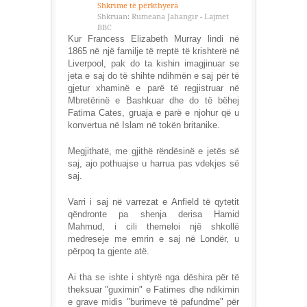
Shkrime të përkthyera
Shkruan: Rumeana Jahangir - Lajmet
BBC
Kur Francess Elizabeth Murray lindi në
1865 në një familje të rreptë të krishterë në
Liverpool, pak do ta kishin imagjinuar se
jeta e saj do të shihte ndihmën e saj për të
gjetur xhaminë e parë të regjistruar në
Mbretërinë e Bashkuar dhe do të bëhej
Fatima Cates, gruaja e parë e njohur që u
konvertua në Islam në tokën britanike.
Megjithatë, me gjithë rëndësinë e jetës së
saj, ajo pothuajse u harrua pas vdekjes së
saj.
Varri i saj në varrezat e Anfield të qytetit
qëndronte pa shenja derisa Hamid
Mahmud, i cili themeloi një shkollë
medreseje me emrin e saj në Londër, u
përpoq ta gjente atë.
Ai tha se ishte i shtyrë nga dëshira për të
theksuar "guximin" e Fatimes dhe ndikimin
e grave midis "burimeve të pafundme" për