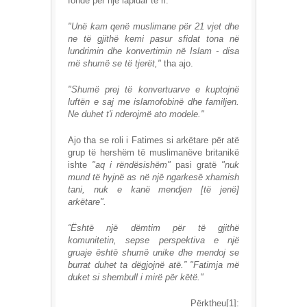
fonde për një lapidar të ri.
"Unë kam qenë muslimane për 21 vjet dhe
ne të gjithë kemi pasur sfidat tona në
lundrimin dhe konvertimin në Islam - disa
më shumë se të tjerët,"
tha ajo.
"Shumë prej të konvertuarve e kuptojnë
luftën e saj me islamofobinë dhe familjen.
Ne duhet t'i nderojmë ato modele."
Ajo tha se roli i Fatimes si arkëtare për atë
grup të hershëm të muslimanëve britanikë
ishte
"aq i rëndësishëm"
pasi gratë
"nuk
mund të hyjnë as në një ngarkesë xhamish
tani, nuk e kanë mendjen [të jenë]
arkëtare".
“Është një dëmtim për të gjithë
komunitetin, sepse perspektiva e një
gruaje është shumë unike dhe mendoj se
burrat duhet ta dëgjojnë atë.” "Fatimja më
duket si shembull i mirë për këtë."
Përktheu[1]: