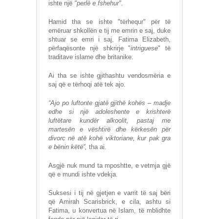
ishte një
"perlë e fshehur".
Hamid tha se ishte "tërhequr" për të
emëruar shkollën e tij me emrin e saj, duke
shtuar se emri i saj, Fatima Elizabeth,
përfaqësonte një shkrirje "
intriguese
" të
traditave islame dhe britanike.
Ai tha se ishte gjithashtu vendosmëria e
saj që e tërhoqi atë tek ajo.
“Ajo po luftonte gjatë gjithë kohës – madje
edhe si një adoleshente e krishterë
luftëtare kundër alkoolit, pastaj me
martesën e vështirë dhe kërkesën për
divorc në atë kohë viktoriane, kur pak gra
e bënin këtë”,
tha ai.
Asgjë nuk mund ta mposhtte, e vetmja gjë
që e mundi ishte vdekja.
Suksesi i tij në gjetjen e varrit të saj bëri
që Amirah Scarisbrick, e cila, ashtu si
Fatima, u konvertua në Islam, të mblidhte