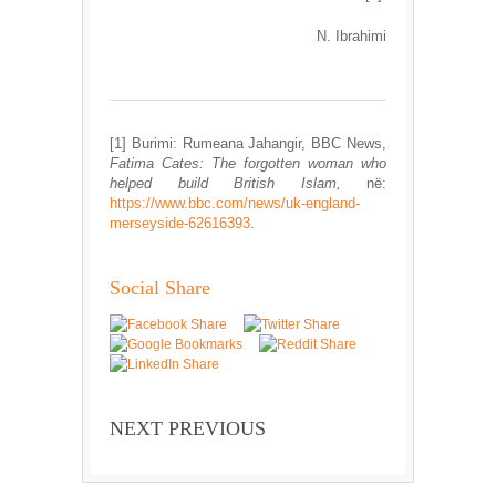
N. Ibrahimi
[1] Burimi: Rumeana Jahangir, BBC News,
Fatima Cates: The forgotten woman who
helped build British Islam,
në:
https://www.bbc.com/news/uk-england-
merseyside-62616393
.
Social Share
NEXT PREVIOUS