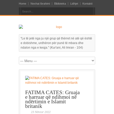
Home
Nexhat Ibrahimi
Biblioteka
Lidhjet
Kontakti
"Le të jetë nga ju një grup që thërret në atë që është
e dobishme, urdhëron për punë të mbara dhe
ndalon nga e keqja." (Kur'ani, Ali Imran - 104)
FATIMA CATES: Gruaja
e harruar që ndihmoi në
ndërtimin e Islamit
britanik
23 Nëntor 2022