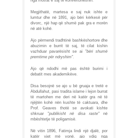
nga motrat e saj të konvertoheshin.
Megjithatë, martesa e saj nuk ishte e
lumtur dhe në 1891, ajo bëri kërkesë për
divorc, një hap që shumë pak gra e morën
në atë kohë.
Ajo përmendi tradhtinë bashkëshortore dhe
abuzimin e burrit të saj, të cilat kishin
vazhduar pavarësisht se ai
"bëri shumë
premtime për ndryshim".
Ajo që ndodhi më pas është burimi i
debatit mes akademikëve.
Disa besojnë se ajo u bë gruaja e tretë e
Abdullahut, pasi tradita islame i lejon burrat
të martohen me deri në katër gra në të
njëjtën kohë nën kushte të caktuara, dhe
Prof. Geaves thotë se avokati kishte
shkruar
"publikisht në disa raste"
në
mbështetje të poligamisë.
Në vitin 1896, Fatimja lindi një djalë, por
katër vjet më vonë, ajo vdiq nga