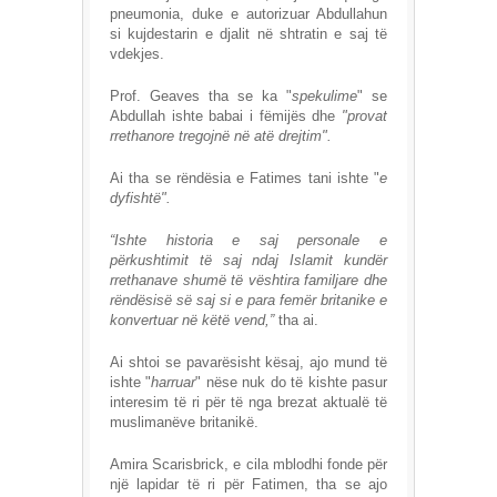
pneumonia, duke e autorizuar Abdullahun
si kujdestarin e djalit në shtratin e saj të
vdekjes.
Prof. Geaves tha se ka "
spekulime
" se
Abdullah ishte babai i fëmijës dhe
"provat
rrethanore tregojnë në atë drejtim".
Ai tha se rëndësia e Fatimes tani ishte "
e
dyfishtë".
“Ishte historia e saj personale e
përkushtimit të saj ndaj Islamit kundër
rrethanave shumë të vështira familjare dhe
rëndësisë së saj si e para femër britanike e
konvertuar në këtë vend,”
tha ai.
Ai shtoi se pavarësisht kësaj, ajo mund të
ishte "
harruar
" nëse nuk do të kishte pasur
interesim të ri për të nga brezat aktualë të
muslimanëve britanikë.
Amira Scarisbrick, e cila mblodhi fonde për
një lapidar të ri për Fatimen, tha se ajo