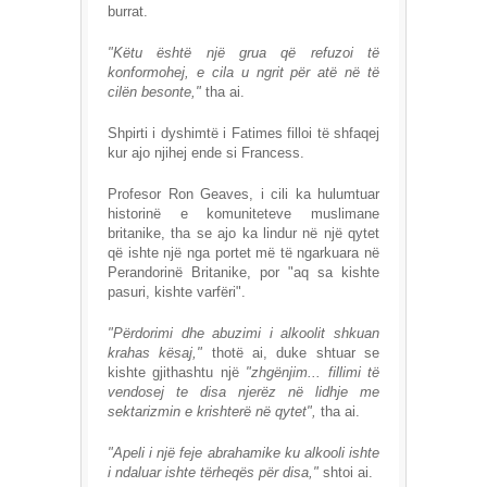
burrat.
"Këtu është një grua që refuzoi të
konformohej, e cila u ngrit për atë në të
cilën besonte,"
tha ai.
Shpirti i dyshimtë i Fatimes filloi të shfaqej
kur ajo njihej ende si Francess.
Profesor Ron Geaves, i cili ka hulumtuar
historinë e komuniteteve muslimane
britanike, tha se ajo ka lindur në një qytet
që ishte një nga portet më të ngarkuara në
Perandorinë Britanike, por "aq sa kishte
pasuri, kishte varfëri".
"Përdorimi dhe abuzimi i alkoolit shkuan
krahas kësaj,"
thotë ai, duke shtuar se
kishte gjithashtu një
"zhgënjim... fillimi të
vendosej te disa njerëz në lidhje me
sektarizmin e krishterë në qytet",
tha ai.
"Apeli i një feje abrahamike ku alkooli ishte
i ndaluar ishte tërheqës për disa,"
shtoi ai.