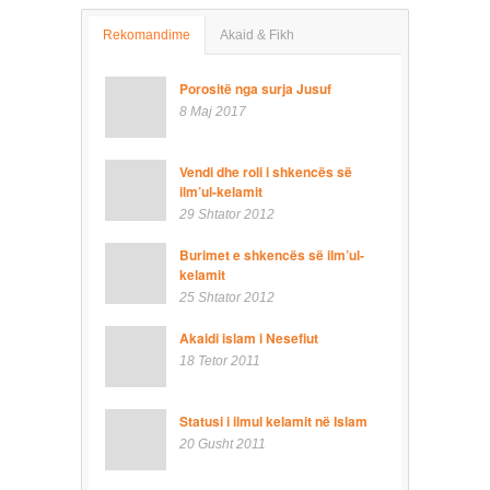
Rekomandime
Akaid & Fikh
Porositë nga surja Jusuf
8 Maj 2017
Vendi dhe roli i shkencës së
ilm’ul-kelamit
29 Shtator 2012
Burimet e shkencës së ilm’ul-
kelamit
25 Shtator 2012
Akaidi islam i Nesefiut
18 Tetor 2011
Statusi i ilmul kelamit në Islam
20 Gusht 2011