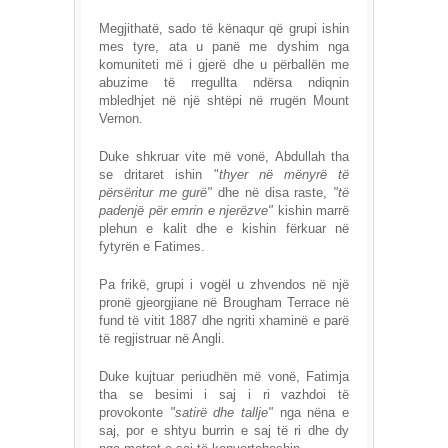
Megjithatë, sado të kënaqur që grupi ishin
mes tyre, ata u panë me dyshim nga
komuniteti më i gjerë dhe u përballën me
abuzime të rregullta ndërsa ndiqnin
mbledhjet në një shtëpi në rrugën Mount
Vernon.
Duke shkruar vite më vonë, Abdullah tha
se dritaret ishin "
thyer në mënyrë të
përsëritur me gurë"
dhe në disa raste,
"të
padenjë për emrin e njerëzve"
kishin marrë
plehun e kalit dhe e kishin fërkuar në
fytyrën e Fatimes.
Pa frikë, grupi i vogël u zhvendos në një
pronë gjeorgjiane në Brougham Terrace në
fund të vitit 1887 dhe ngriti xhaminë e parë
të regjistruar në Angli.
Duke kujtuar periudhën më vonë, Fatimja
tha se besimi i saj i ri vazhdoi të
provokonte
"satirë dhe tallje"
nga nëna e
saj, por e shtyu burrin e saj të ri dhe dy