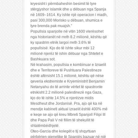
kryesisht i përmbaheshin besimit të tyre
stërgjyshor islamik dhe u dëbuan nga Spanja
në 1609–1614. Ky ishte një operacion i madh,
pasi 300,000 Morisko u dëbuan, shumica e
tyre brenda pak muajsh.”
Popullsia spanjolle në vitin 1600 vlerësohet
nga historianët në rreth 8.2 milionë, kështu që
ky spastrim etnik largoi rreth 3.6% të
popullsisë. Kjo do të ishte sikur mbi 12
milionë njerëz të ishin dëbuar nga Shtetet e
Bashkuara sot.
Në krahasim, popullsia e kombinuar e Izraelit
dhe e Territoreve të Pushtuara Palestineze
është afërsisht 15.1 milionë, kështu që nëse
qeveria ekstremiste e Kryeministrit Benjamin
Netanyahu do të arrinte vërtet të spastronte
etnikisht 2.2 milionë palestinezë nga Gaza,
kjo do të ishte 14.5% e njerëzve midis
Mesdheut dhe Jordanisë. Pra, ajo që ka në
mendje kabineti aktual izraelit është 400% më
e keqe se ajo që kreu Mbreti Spanjoll Filipi III
dhe Papa Pali V në fillim të shekullit të
shtatëmbëdhjetë.
Oteo-Garcia dhe kolegët e tij shqyrtuan
përbërjen gjenetike të Spanjës bazuar në një