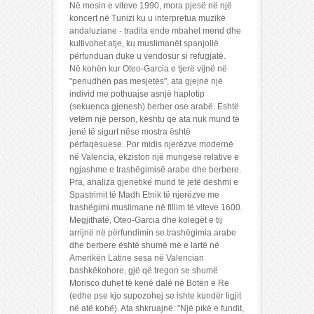
Në mesin e viteve 1990, mora pjesë në një
koncert në Tunizi ku u interpretua muzikë
andaluziane - tradita ende mbahet mend dhe
kultivohet atje, ku muslimanët spanjollë
përfunduan duke u vendosur si refugjatë.
Në kohën kur Oteo-Garcia e tjerë vijnë në
"periudhën pas mesjetës", ata gjejnë një
individ me pothuajse asnjë haplotip
(sekuenca gjenesh) berber ose arabë. Është
vetëm një person, kështu që ata nuk mund të
jenë të sigurt nëse mostra është
përfaqësuese. Por midis njerëzve modernë
në Valencia, ekziston një mungesë relative e
ngjashme e trashëgimisë arabe dhe berbere.
Pra, analiza gjenetike mund të jetë dëshmi e
Spastrimit të Madh Etnik të njerëzve me
trashëgimi muslimane në fillim të viteve 1600.
Megjithatë, Oteo-Garcia dhe kolegët e tij
arrijnë në përfundimin se trashëgimia arabe
dhe berbere është shumë më e lartë në
Amerikën Latine sesa në Valencian
bashkëkohore, gjë që tregon se shumë
Morisco duhet të kenë dalë në Botën e Re
(edhe pse kjo supozohej se ishte kundër ligjit
në atë kohë). Ata shkruajnë: "Një pikë e fundit,