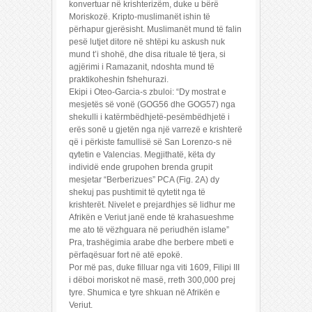
konvertuar në krishterizëm, duke u bërë
Moriskozë. Kripto-muslimanët ishin të
përhapur gjerësisht. Muslimanët mund të falin
pesë lutjet ditore në shtëpi ku askush nuk
mund t’i shohë, dhe disa rituale të tjera, si
agjërimi i Ramazanit, ndoshta mund të
praktikoheshin fshehurazi.
Ekipi i Oteo-Garcia-s zbuloi: “Dy mostrat e
mesjetës së vonë (GOG56 dhe GOG57) nga
shekulli i katërmbëdhjetë-pesëmbëdhjetë i
erës sonë u gjetën nga një varrezë e krishterë
që i përkiste famullisë së San Lorenzo-s në
qytetin e Valencias. Megjithatë, këta dy
individë ende grupohen brenda grupit
mesjetar “Berberizues” PCA (Fig. 2A) dy
shekuj pas pushtimit të qytetit nga të
krishterët. Nivelet e prejardhjes së lidhur me
Afrikën e Veriut janë ende të krahasueshme
me ato të vëzhguara në periudhën islame”
Pra, trashëgimia arabe dhe berbere mbeti e
përfaqësuar fort në atë epokë.
Por më pas, duke filluar nga viti 1609, Filipi III
i dëboi moriskot në masë, rreth 300,000 prej
tyre. Shumica e tyre shkuan në Afrikën e
Veriut.