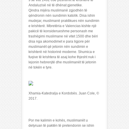
s së vitit 1492 ose pushtimit të krishterë të
Andaluzisë në të dhënat gjenetike.
Qindra mijëra muslimanë zgjodhën të
qëndronin nën sundimin katolik. Disa ishin
mudejar, muslimanë praktikues nën sundimin
e krishterë. Mbretëria e Valencias kishte një
pakicë të konsiderueshme personash me
trashëgimi muslimane në vitet 1500 dhe bëri
disa nga akomodimet e para ligjore për
muslimanët që jetonin nën sundimin e
krishterë në historinë moderne. Shumica e
fuqive të krishtera të asaj kohe thjesht nuk i
lejonin hebrenjtë dhe muslimanët të jetonin
në tokën e tyre.
Xhamia-Katedralja e Kordobës. Juan Cole, ©
2017.
Por me kalimin e kohës, muslimanët u
detyruan të paktën të pretendonin se ishin