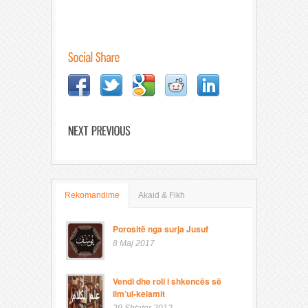
Rekomandime
Akaid & Fikh
Porositë nga surja Jusuf
8 Maj 2017
Vendi dhe roli i shkencës së
ilm’ul-kelamit
29 Shtator 2012