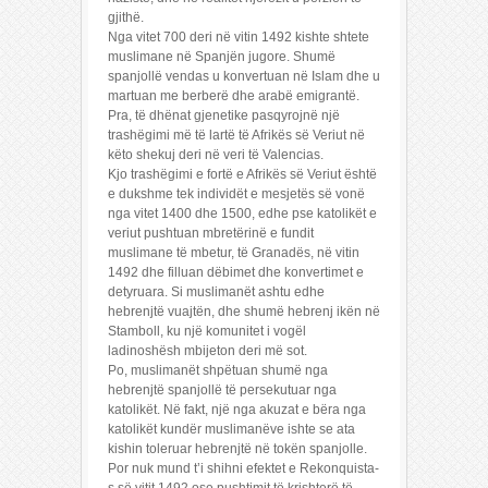
gjithë.
Nga vitet 700 deri në vitin 1492 kishte shtete
muslimane në Spanjën jugore. Shumë
spanjollë vendas u konvertuan në Islam dhe u
martuan me berberë dhe arabë emigrantë.
Pra, të dhënat gjenetike pasqyrojnë një
trashëgimi më të lartë të Afrikës së Veriut në
këto shekuj deri në veri të Valencias.
Kjo trashëgimi e fortë e Afrikës së Veriut është
e dukshme tek individët e mesjetës së vonë
nga vitet 1400 dhe 1500, edhe pse katolikët e
veriut pushtuan mbretërinë e fundit
muslimane të mbetur, të Granadës, në vitin
1492 dhe filluan dëbimet dhe konvertimet e
detyruara. Si muslimanët ashtu edhe
hebrenjtë vuajtën, dhe shumë hebrenj ikën në
Stamboll, ku një komunitet i vogël
ladinoshësh mbijeton deri më sot.
Po, muslimanët shpëtuan shumë nga
hebrenjtë spanjollë të persekutuar nga
katolikët. Në fakt, një nga akuzat e bëra nga
katolikët kundër muslimanëve ishte se ata
kishin toleruar hebrenjtë në tokën spanjolle.
Por nuk mund t’i shihni efektet e Rekonquista-