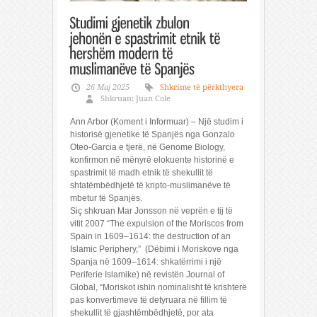
26 Maj 2025
Shkrime të përkthyera
Shkruan: Juan Cole
Ann Arbor (Koment i Informuar) – Një studim i
historisë gjenetike të Spanjës nga Gonzalo
Oteo-Garcia e tjerë, në Genome Biology,
konfirmon në mënyrë elokuente historinë e
spastrimit të madh etnik të shekullit të
shtatëmbëdhjetë të kripto-muslimanëve të
mbetur të Spanjës.
Siç shkruan Mar Jonsson në veprën e tij të
vitit 2007 “The expulsion of the Moriscos from
Spain in 1609–1614: the destruction of an
Islamic Periphery,” (Dëbimi i Moriskove nga
Spanja në 1609–1614: shkatërrimi i një
Periferie Islamike) në revistën Journal of
Global, “Moriskot ishin nominalisht të krishterë
pas konvertimeve të detyruara në fillim të
shekullit të gjashtëmbëdhjetë, por ata