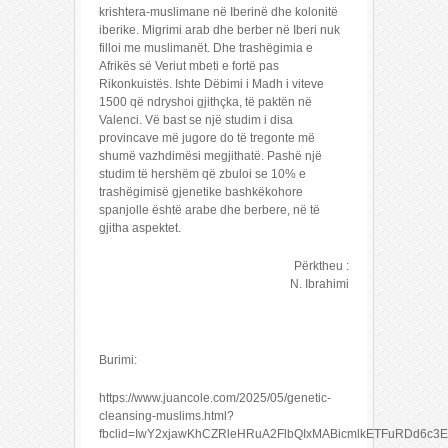
krishtera-muslimane në Iberinë dhe kolonitë
iberike. Migrimi arab dhe berber në Iberi nuk
filloi me muslimanët. Dhe trashëgimia e
Afrikës së Veriut mbeti e fortë pas
Rikonkuistës. Ishte Dëbimi i Madh i viteve
1500 që ndryshoi gjithçka, të paktën në
Valenci. Vë bast se një studim i disa
provincave më jugore do të tregonte më
shumë vazhdimësi megjithatë. Pashë një
studim të hershëm që zbuloi se 10% e
trashëgimisë gjenetike bashkëkohore
spanjolle është arabe dhe berbere, në të
gjitha aspektet.
Përktheu :
N. Ibrahimi
Burimi:
https://www.juancole.com/2025/05/genetic-
cleansing-muslims.html?
fbclid=IwY2xjawKhCZRleHRuA2FlbQIxMABicmlkETFuRDd6