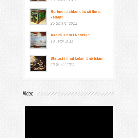
Burimet e shkencës së ilm’ul-
kelamit
25 Shtator 2012
Akaidi islam i Nesefiut
18 Tetor 2011
Statusi i ilmul kelamit në Islam
20 Gusht 2011