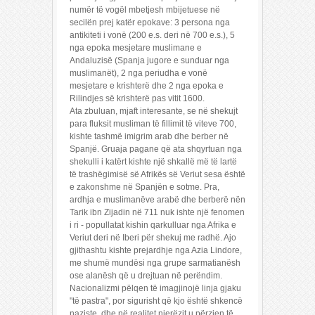
numër të vogël mbetjesh mbijetuese në
secilën prej katër epokave: 3 persona nga
antikiteti i vonë (200 e.s. deri në 700 e.s.), 5
nga epoka mesjetare muslimane e
Andaluzisë (Spanja jugore e sunduar nga
muslimanët), 2 nga periudha e vonë
mesjetare e krishterë dhe 2 nga epoka e
Rilindjes së krishterë pas vitit 1600.
Ata zbuluan, mjaft interesante, se në shekujt
para fluksit musliman të fillimit të viteve 700,
kishte tashmë imigrim arab dhe berber në
Spanjë. Gruaja pagane që ata shqyrtuan nga
shekulli i katërt kishte një shkallë më të lartë
të trashëgimisë së Afrikës së Veriut sesa është
e zakonshme në Spanjën e sotme. Pra,
ardhja e muslimanëve arabë dhe berberë nën
Tarik ibn Zijadin në 711 nuk ishte një fenomen
i ri - popullatat kishin qarkulluar nga Afrika e
Veriut deri në Iberi për shekuj me radhë. Ajo
gjithashtu kishte prejardhje nga Azia Lindore,
me shumë mundësi nga grupe sarmatianësh
ose alanësh që u drejtuan në perëndim.
Nacionalizmi pëlqen të imagjinojë linja gjaku
"të pastra", por sigurisht që kjo është shkencë
naziste, dhe në realitet njerëzit u përzien të