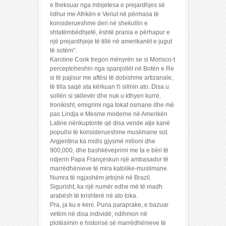
e theksuar nga mbijetesa e prejardhjes së
lidhur me Afrikën e Veriut në përmasa të
konsiderueshme deri në shekullin e
shtatëmbëdhjetë, është prania e përhapur e
një prejardhjeje të tillë në amerikanët e jugut
të sotëm".
Karoline Cook tregon mënyrën se si Morisco-t
perceptoheshin nga spanjollët në Botën e Re
si të pajisur me aftësi të dobishme artizanale,
të tilla saqë ata kërkuan t'i sillnin ato. Disa u
sollën si skllevër dhe nuk u kthyen kurrë.
Ironikisht, emigrimi nga tokat osmane dhe më
pas Lindja e Mesme moderne në Amerikën
Latine nënkuptonte që disa vende atje kanë
popullsi të konsiderueshme muslimane sot.
Argjentina ka midis gjysmë milioni dhe
900,000, dhe bashkëveprimi me ta e bëri të
ndjerin Papa Françeskun një ambasador të
marrëdhënieve të mira katolike-muslimane.
Numra të ngjashëm jetojnë në Brazil.
Sigurisht, ka një numër edhe më të madh
arabësh të krishterë në ato toka.
Pra, ja ku e keni. Puna paraprake, e bazuar
vetëm në disa individë, ndihmon në
plotësimin e historisë së marrëdhënieve të