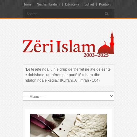
Home
Nexhat Ibrahimi
Biblioteka
Lidhjet
Kontakti
"Le të jetë nga ju një grup që thërret në atë që është
e dobishme, urdhëron për punë të mbara dhe
ndalon nga e keqja." (Kur'ani, Ali Imran - 104)