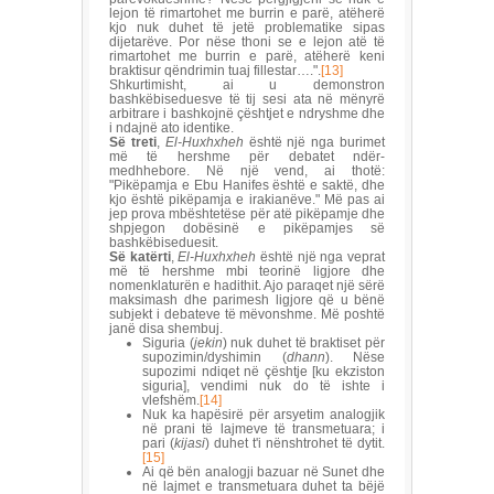
lejon të rimartohet me burrin e parë, atëherë
kjo nuk duhet të jetë problematike sipas
dijetarëve. Por nëse thoni se e lejon atë të
rimartohet me burrin e parë, atëherë keni
braktisur qëndrimin tuaj fillestar….".
[13]
Shkurtimisht, ai u demonstron
bashkëbiseduesve të tij sesi ata në mënyrë
arbitrare i bashkojnë çështjet e ndryshme dhe
i ndajnë ato identike.
Së treti
,
El-Huxhxheh
është një nga burimet
më të hershme për debatet ndër-
medhhebore. Në një vend, ai thotë:
"Pikëpamja e Ebu Hanifes është e saktë, dhe
kjo është pikëpamja e irakianëve." Më pas ai
jep prova mbështetëse për atë pikëpamje dhe
shpjegon dobësinë e pikëpamjes së
bashkëbiseduesit.
Së katërti
,
El-Huxhxheh
është një nga veprat
më të hershme mbi teorinë ligjore dhe
nomenklaturën e hadithit. Ajo paraqet një sërë
maksimash dhe parimesh ligjore që u bënë
subjekt i debateve të mëvonshme. Më poshtë
janë disa shembuj.
Siguria (
jekin
) nuk duhet të braktiset për
supozimin/dyshimin (
dhann
). Nëse
supozimi ndiqet në çështje [ku ekziston
siguria], vendimi nuk do të ishte i
vlefshëm.
[14]
Nuk ka hapësirë për arsyetim analogjik
në prani të lajmeve të transmetuara; i
pari (
kijasi
) duhet t'i nënshtrohet të dytit.
[15]
Ai që bën analogji bazuar në Sunet dhe
në lajmet e transmetuara duhet ta bëjë