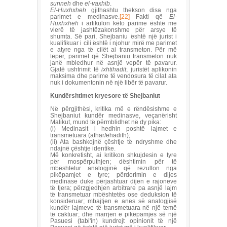
sunneh
dhe
el-vaxhib
.
El-Huxhxheh
gjithashtu thekson disa nga
parimet e medinasve.
[22]
Fakti që
El-
Huxhxheh
i artikulon këto parime është me
vlerë të jashtëzakonshme për arsye të
shumta. Së pari, Shejbaniu është një jurist i
kualifikuar i cili është i njohur mirë me parimet
e atyre nga të cilët ai transmeton. Për më
tepër, parimet që Shejbaniu transmeton nuk
janë mbledhur në asnjë vepër të pavarur.
Gjatë ushtrimit të
ixhtihadit
, juristët aplikonin
maksima dhe parime të vendosura të cilat ata
nuk i dokumentonin në një libër të pavarur.
Kundërshtimet kryesore të Shejbaniut
Në përgjithësi, kritika më e rëndësishme e
Shejbaniut kundër medinasve, veçanërisht
Malikut, mund të përmblidhet në dy pika:
(i) Medinasit i hedhin poshtë lajmet e
transmetuara (athar/ehadith);
(ii) Ata bashkojnë çështje të ndryshme dhe
ndajnë çështje identike.
Më konkretisht, ai kritikon shkujdesin e tyre
për mospërputhjen; dështimin për të
mbështetur analogjinë që rezulton nga
pikëpamjet e tyre; përdorimin e dijes
medinase duke përjashtuar dijen e rajoneve
të tjera; përzgjedhjen arbitrare pa asnjë lajm
të transmetuar mbështetës ose deduksion të
konsideruar; mbajtjen e anës së analogjisë
kundër lajmeve të transmetuara në një temë
të caktuar; dhe marrjen e pikëpamjes së një
Pasuesi (tabi'in) kundrejt opinionit të një