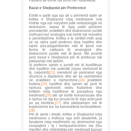
Pasuesi që është një jurist më i kualifikuar.
Bazat e Shejbaniut për Preferencë
Është e qartë nga ajo që u përmend sipër se
kritika e Shejbaniut ndaj medinasve nuk
rridhte nga një ndryshim jetik metodologjik në
deduksion, sepse të dyja palët përdorin
precedentin, praktikën dhe diskrecionin juridik
(
istihsan
) kur analogjia nuk është një mundësi
e përshtatshme. Kritika e tij vërtitet rreth asaj
se sa njëra palë preferon disa hadithe dhe
lajme pas-pejgamberike mbi të tjerat ose
forma të caktuara të analogjisë dhe
diskrecionit juridik mbi të tjerat. Më poshtë
janë bazat e Shejbaniut për të preferuar një
pikëpamje mbi tjetrën.
Ai preferon lajmin e juristit më të kualifikuar
dhe hadithin më autentik (sipas vlerësimit të
tij, natyrisht)
[23]
, mendimit që përkrahet nga
shumica e dijetarëve dhe që ka vazhdimësi
në praktikën e mëhershme,
[24]
praktikën
Kufane,
[25]
hadithet dhe lajmet që janë të
njohura gjerësisht midis Kufanëve dhe
kritikën ndaj haditheve të paraqitura nga
medinasit,
[26]
atë që është konsensuale dhe
e njohur në ligj kur provat në të dyja anët janë
po aq bindëse,
[27]
dhe pikëpamjen më të
kujdesshme kur ka transmetime kontradiktore.
[28]
Për të qenë i drejtë, kritika e Shejbaniut ndaj
medinasve u motivua nga zelli akademik, jo
fanatizmi ndaj medhhebit, siç dëshmohet nga
mospajtimi i tij i herëpashershëm me Ebu
Hanifen dhe mbështetja për medinasit bazuar