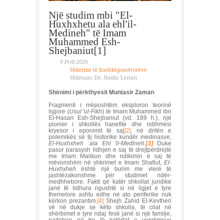
Një studim mbi "El-
Huxhxhetu ala ehl'il-
Medineh" të Imam
Muhammed Esh-
Shejbaniut[1]
9 Prill 2026
Shkrime të bashkëpunëtorëve
Shkruan: Dr. Naxhi Lemin
Shënimi i përkthyesit Muntasir Zaman
Fragmenti i mëposhtëm eksploron teorinë
ligjore (
Usul 'ul-Fikh
) të Imam Muhammed ibn
El-Hasan Esh-Shejbaniut (vd. 189 h.), një
pionier i shkollës hanefite dhe ndihmësi
kryesor i eponimit të saj
[2]
, në dritën e
polemikës së tij historike kundër medinasve,
El-Huxhxheh
ʿ
ala Ehl 'il-Medineh.
[3]
Duke
pasur parasysh lidhjen e saj të drejtpërdrejtë
me Imam Malikun dhe ndikimin e saj të
mëvonshëm në shkrimet e Imam Shafiut,
El-
Huxhxheh
është një burim me vlerë të
jashtëzakonshme për studimet ndër-
medhhebore. Fakti që katër shkollat juridike
janë të lidhura ngushtë si në ligjet e tyre
themelore ashtu edhe në ato periferike nuk
kërkon prezantim.
[4]
Shejh Zahid El-Kevtheri
vë në dukje se këto shkolla, të cilat në
shërbimet e tyre ndaj fesë janë si një familje,