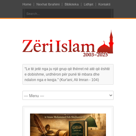
Home
Nexhat Ibrahimi
Biblioteka
Lidhjet
Kontakti
"Le të jetë nga ju një grup që thërret në atë që është
e dobishme, urdhëron për punë të mbara dhe
ndalon nga e keqja." (Kur'ani, Ali Imran - 104)