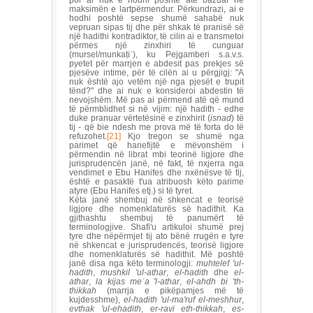
maksimën e lartpërmendur. Përkundrazi, ai e
hodhi poshtë sepse shumë sahabë nuk
vepruan sipas tij dhe për shkak të pranisë së
një hadithi kontradiktor, të cilin ai e transmetoi
përmes një zinxhiri të cunguar
(mursel/munkaṭiʿ), ku Pejgamberi s.a.v.s.
pyetet për marrjen e abdesit pas prekjes së
pjesëve intime, për të cilën ai u përgjigj: "A
nuk është ajo vetëm një nga pjesët e trupit
tënd?" dhe ai nuk e konsideroi abdestin të
nevojshëm. Më pas ai përmend atë që mund
të përmblidhet si në vijim: një hadith - edhe
duke pranuar vërtetësinë e zinxhirit (
isnad
) të
tij - që bie ndesh me prova më të forta do të
refuzohet.
[21]
Kjo tregon se shumë nga
parimet që hanefijtë e mëvonshëm i
përmendin në librat mbi teorinë ligjore dhe
jurisprudencën janë, në fakt, të nxjerra nga
vendimet e Ebu Hanifes dhe nxënësve të tij,
është e pasaktë t'ua atribuosh këto parime
atyre (Ebu Hanifes etj.) si të tyret.
Këta janë shembuj në shkencat e teorisë
ligjore dhe nomenklaturës së hadithit. Ka
gjithashtu shembuj të panumërt të
terminologjive. Shafi'u artikuloi shumë prej
tyre dhe nëpërmjet tij ato bënë rrugën e tyre
në shkencat e jurisprudencës, teorisë ligjore
dhe nomenklaturës së hadithit. Më poshtë
janë disa nga këto terminologji:
muhtelef 'ul-
hadith
,
mushkil 'ul-athar
,
el-hadith
dhe
el-
athar
,
la kijas me
ʿ
a 'l-athar
,
el-ahdh bi 'th-
thikkah
(marrja e pikëpamjes më të
kujdesshme),
el-hadith 'ul-ma'ruf el-meshhur
,
evthak 'ul-ehadith
,
er-ravi eth-thikkah
,
es-