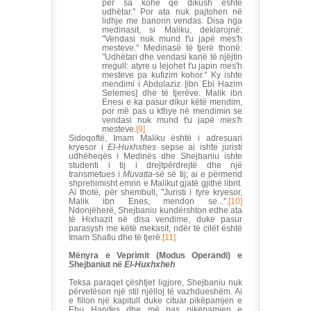
për sa kohë që dikush është
udhëtar." Por ata nuk pajtohen në
lidhje me banorin vendas. Disa nga
medinasit, si Maliku, deklarojnë:
"Vendasi nuk mund t'u japë mes'h
mesteve." Medinasë të tjerë thonë:
"Udhëtari dhe vendasi kanë të njëjtin
rregull: atyre u lejohet t'u japin mes'h
mesteve pa kufizim kohor." Ky ishte
mendimi i Abdulaziz [ibn Ebi Hazim
Selemes] dhe të tjerëve. Malik ibn
Enesi e ka pasur dikur këtë mendim,
por më pas u kthye në mendimin se
vendasi nuk mund t'u japë
mes'h
mesteve.
[9]
Sidoqoftë, Imam Maliku është i adresuari
kryesor i
El-Huxhxhes
sepse ai ishte juristi
udhëheqës i Medinës dhe Shejbaniu ishte
studenti i tij i drejtpërdrejtë dhe një
transmetues i
Muva
ṭt
a
-së së tij; ai e përmend
shprehimisht emrin e Malikut gjatë gjithë librit.
Ai thotë, për shembull, "Juristi i tyre kryesor,
Malik ibn Enes, mendon se...".
[10]
Ndonjëherë, Shejbaniu kundërshton edhe ata
të Hixhazit në disa vendime, duke pasur
parasysh me këtë mekasit, ndër të cilët është
Imam Shafiu dhe të tjerë.
[11]
Mënyra e Veprimit (Modus Operandi) e
Shejbaniut në
El-Huxhxheh
Teksa paraqet çështjet ligjore, Shejbaniu nuk
përvetëson një stil njëlloj të vazhdueshëm. Ai
e fillon një kapitull duke cituar pikëpamjen e
Ebu Hanifes dhe më pas pikëpamjen e