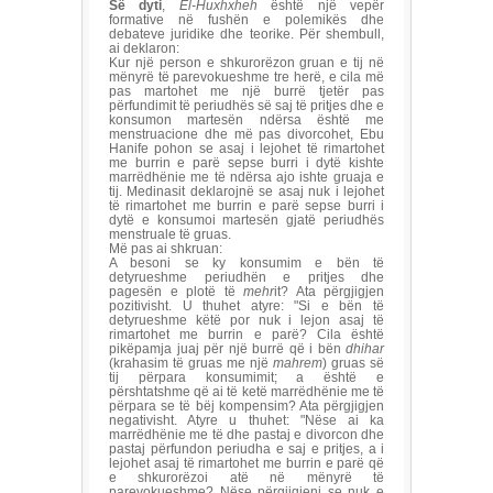
Së dyti
,
El-Huxhxheh
është një vepër
formative në fushën e polemikës dhe
debateve juridike dhe teorike. Për shembull,
ai deklaron:
Kur një person e shkurorëzon gruan e tij në
mënyrë të parevokueshme tre herë, e cila më
pas martohet me një burrë tjetër pas
përfundimit të periudhës së saj të pritjes dhe e
konsumon martesën ndërsa është me
menstruacione dhe më pas divorcohet, Ebu
Hanife pohon se asaj i lejohet të rimartohet
me burrin e parë sepse burri i dytë kishte
marrëdhënie me të ndërsa ajo ishte gruaja e
tij. Medinasit deklarojnë se asaj nuk i lejohet
të rimartohet me burrin e parë sepse burri i
dytë e konsumoi martesën gjatë periudhës
menstruale të gruas.
Më pas ai shkruan:
A besoni se ky konsumim e bën të
detyrueshme periudhën e pritjes dhe
pagesën e plotë të
mehr
it? Ata përgjigjen
pozitivisht. U thuhet atyre: "Si e bën të
detyrueshme këtë por nuk i lejon asaj të
rimartohet me burrin e parë? Cila është
pikëpamja juaj për një burrë që i bën
dhihar
(krahasim të gruas me një
mahrem
) gruas së
tij përpara konsumimit; a është e
përshtatshme që ai të ketë marrëdhënie me të
përpara se të bëj kompensim? Ata përgjigjen
negativisht. Atyre u thuhet: "Nëse ai ka
marrëdhënie me të dhe pastaj e divorcon dhe
pastaj përfundon periudha e saj e pritjes, a i
lejohet asaj të rimartohet me burrin e parë që
e shkurorëzoi atë në mënyrë të
parevokueshme? Nëse përgjigjeni se nuk e