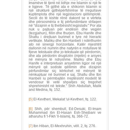
Imamëve të tjerë në lidhje me Islamin si një fe
e ligjeve. Të gjithë ata e shikonin Islamin si
një strukturë gjithëpërfshirëse të rregullave
kuptimplota dhe një legjislacioni qëllimplotë.
Secili do të kishte rënë dakord se e vërteta
dhe përsosmëria e tij përfundimtare shfaqen
në "dizajnin e tij thelbësisht legjislativ." Por ata
nuk u pajtuan për endësin dhe vegjën
(tezgjahun), fillin dhe thurjen. Ebu Hanife dhe
Shafiu i drejtuan burimet e tyre në hierarki
vertikale. Maliku dhe Ibn Hanbeli i ndërthurën
ato në sinergji horizontale. Katër mjeshtrit
dallonin në numrin dhe natyrën e rrotullave të
fijeve tekstuale dhe jo-tekstuale që përdornin,
dhe ata përdorën drugëzën (mjetin) e arsyes
në mënyra të ndryshme. Maliku dhe Ebu
Hanife e interpretuan arsyetimin ligjor në një
mënyrë që sodiste qëllimin dhe dizajnin
përfundimtar siç kërkohet në mënyrë të
nënkuptuar në burimet e saj. Shafiu dhe Ibn
Hanbeli iu përmbajtën rreptësisht modelit të
vendosur të vetë shpalljes siç tregohet
shprehimisht në tekste." Shih Abdullah, Malik
and Medina, fq. 152.
[5]
El-Kevtheri, Mekalat 'ul-Kevtheri, fq. 122.
[6]
Shih, për shembull, Ed-Desuki, El-Imam
Muhammad ibn El-Hasan Esh-Shejbani ve
atharuhu fi 'l-Fikh 'il-Islamij, fq. 366-72.
[7]
Ibn Hiban, El-Mexhruhin, vëll. 2, fq. 276.