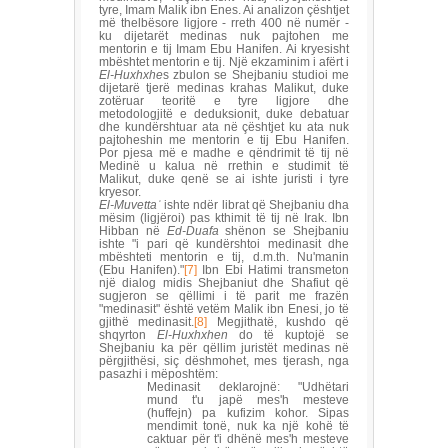
tyre, Imam Malik ibn Enes. Ai analizon çështjet
më thelbësore ligjore - rreth 400 në numër -
ku dijetarët medinas nuk pajtohen me
mentorin e tij Imam Ebu Hanifen. Ai kryesisht
mbështet mentorin e tij. Një ekzaminim i afërt i
El-Huxhxhe
s zbulon se Shejbaniu studioi me
dijetarë tjerë medinas krahas Malikut, duke
zotëruar teoritë e tyre ligjore dhe
metodologjitë e deduksionit, duke debatuar
dhe kundërshtuar ata në çështjet ku ata nuk
pajtoheshin me mentorin e tij Ebu Hanifen.
Por pjesa më e madhe e qëndrimit të tij në
Medinë u kalua në rrethin e studimit të
Malikut, duke qenë se ai ishte juristi i tyre
kryesor.
El-Muvetta
ʾ
ishte ndër librat që Shejbaniu dha
mësim (ligjëroi) pas kthimit të tij në Irak. Ibn
Hibban në
Ed-Duafa
shënon se Shejbaniu
ishte "i pari që kundërshtoi medinasit dhe
mbështeti mentorin e tij, d.m.th. Nu'manin
(Ebu Hanifen)."
[7]
Ibn Ebi Hatimi transmeton
një dialog midis Shejbaniut dhe Shafiut që
sugjeron se qëllimi i të parit me frazën
"medinasit" është vetëm Malik ibn Enesi, jo të
gjithë medinasit.
[8]
Megjithatë, kushdo që
shqyrton
El-Huxhxhen
do të kuptojë se
Shejbaniu ka për qëllim juristët medinas në
përgjithësi, siç dëshmohet, mes tjerash, nga
pasazhi i mëposhtëm:
Medinasit deklarojnë: "Udhëtari
mund t'u japë mes'h mesteve
(huffejn) pa kufizim kohor. Sipas
mendimit tonë, nuk ka një kohë të
caktuar për t'i dhënë mes'h mesteve