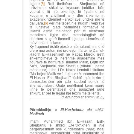
pajtohen në tre të katërtat e vendimeve
ligjore.
[5]
Roli thelbësor i Shejbaniut në
urëzimin e shkollave kryesore juridike i bën
veprat e tij një pikënisje të frytshme në
kuptimin e zhvillimit të - dhe shkëmbimit
akademik ndërmjet - shkollave juridike më të
dalluara.
[6]
Për më tepër, një studim i veprave
të juristëve gjatë periudhës formative të
Islamit është thelbësor për të vlerësuar
mendimin ligjor dhe metodologjinë që
shërben si gurë-themeli i jurisprudencës së
mëvonshme islame.
Ky fragment është pjesë e një hulumtimi më të
gjerë nga autori, një profesor i lartë në Dar 'ul-
Hadith El-Hasenijjeh në Rabat, Marok, rreth
shkëmbimeve të hershme akademike mes
figurave të ndritura si Imamët Malik, Lejth ibn
Sa'd, Shejbaniu dhe Shafi'iu (Allahu i pastë
mëshiruar). Libri i Dr. Naxhi Leminit i titulluar
"Ma bejne Malik ve 'l-Lejth ve Muhammed ibn
El-Hasan Esh-Shejbani" është një lexim i
domosdoshëm për çdo student serioz të
sheriatit islam. Gjatë përkthimit kemi marrë
lirinë [e përshtatjes] dhe pasazhet janë
shkurtuar për të lejuar një lexim më të lehtë.
(Përfundon shënimi i M.Z.)
Përmbledhje e
El-Huxhxhetu ala ehl'il-
Medineh
Imam Muhammed ibn El-Hasan Esh-
Shejbaniu e shkroi
El-Huxhxhe
n si një
përgënjeshtrim ose kundërshtim (
redd
) ndaj
medinasve, veçanërisht ndaj kryejuristit të