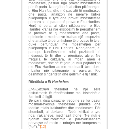
medinasve, pasuar nga provat mbështetëse
për të parin. Ndonjëherë, ai citon pikëpamjen
e Ebu Hanifes, dhe më pas atë të medinasve
dhe pastaj analizon në mënyrë kritike
pikëpamjen e tyre dhe provat mbështetëse
përpara se të paraqesë provat e Ebu Hanifes.
Herë të tjera, ai citon pikëpamjen e Ebu
Hanifes krahas një ekspozimi të përgjithshëm
të provave të tij mbështetëse dhe pastaj
opinionin e medinasve krahas një ekspozimi
dhe analize të përgjithshme të provave të tyre,
duke përfunduar me mbështetjen për
pikëpamjen e Ebu Hanifes. Ndonjëherë, ai
paraqet kundërshtime ndaj pozicionit të
mësuesit të tij dhe u përgjigjet atyre. Në
rregulla të caktuara, ai mban anën e
medinasve, dhe në të tjera, ai nuk pajtohet as
me Ebu Hanifen as me medinasit fare, duke
mbajtur një pikëpamje të pavarur. Kjo
dëshmon sinqeritetin dhe qëllimin e tij fisnik.
Rëndësia e
El-Huxhxhes
El-Huxhxheh
thellohet në një sërë
diskutimesh të rëndësishme mbi historinë e
formimit të ligjit.
Së pari
, disa pasazhe tregojnë se ka pasur
mosmarrëveshje thelbësore juridike dhe
teorike midis irakianëve dhe medinasve. Për
shembull, ai deklaron: "Ndër kritikat e tyre
ndaj irakianëve, medinasit thonë: "Ne nuk e
njohim shkurorëzimin e parevokueshëm
përveçse në rastin e ndarjes me kompensim
(
hul
ʿ
).""
[12]