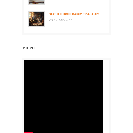
Statusi i ilmul kelamit në Islam
20 Gusht 2011
Video