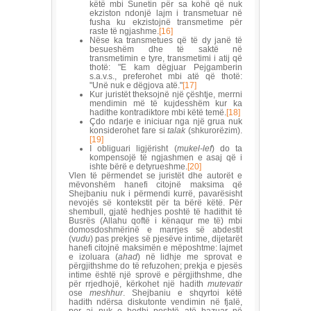
këtë mbi Sunetin për sa kohë që nuk
ekziston ndonjë lajm i transmetuar në
fusha ku ekzistojnë transmetime për
raste të ngjashme.
[16]
Nëse ka transmetues që të dy janë të
besueshëm dhe të saktë në
transmetimin e tyre, transmetimi i atij që
thotë: "E kam dëgjuar Pejgamberin
s.a.v.s., preferohet mbi atë që thotë:
"Unë nuk e dëgjova atë."
[17]
Kur juristët theksojnë një çështje, merrni
mendimin më të kujdesshëm kur ka
hadithe kontradiktore mbi këtë temë.
[18]
Çdo ndarje e iniciuar nga një grua nuk
konsiderohet fare si
talak
(shkurorëzim).
[19]
I obliguari ligjërisht (
mukel-lef
) do ta
kompensojë të ngjashmen e asaj që i
ishte bërë e detyrueshme.
[20]
Vlen të përmendet se juristët dhe autorët e
mëvonshëm hanefi citojnë maksima që
Shejbaniu nuk i përmendi kurrë, pavarësisht
nevojës së kontekstit për ta bërë këtë. Për
shembull, gjatë hedhjes poshtë të hadithit të
Busrës (Allahu qoftë i kënaqur me të) mbi
domosdoshmërinë e marrjes së abdestit
(v
udu
) pas prekjes së pjesëve intime, dijetarët
hanefi citojnë maksimën e mëposhtme: lajmet
e izoluara (
ahad
) në lidhje me sprovat e
përgjithshme do të refuzohen; prekja e pjesës
intime është një sprovë e përgjithshme, dhe
për rrjedhojë, kërkohet një hadith
mutevatir
ose
meshhur
. Shejbaniu e shqyrtoi këtë
hadith ndërsa diskutonte vendimin në fjalë,
por ai nuk e hodhi poshtë atë bazuar në