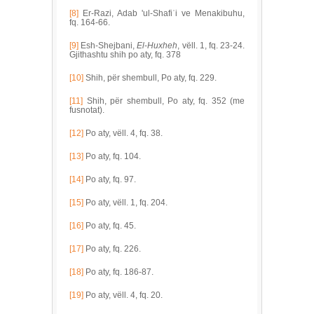
[8]
Er-Razi, Adab 'ul-Shafiʿi ve Menakibuhu,
fq. 164-66.
[9]
Esh-Shejbani,
El
-
Huxheh
, vëll. 1, fq. 23-24.
Gjithashtu shih po aty, fq. 378
[10]
Shih, për shembull, Po aty, fq. 229.
[11]
Shih, për shembull, Po aty, fq. 352 (me
fusnotat).
[12]
Po aty, vëll. 4, fq. 38.
[13]
Po aty, fq. 104.
[14]
Po aty, fq. 97.
[15]
Po aty, vëll. 1, fq. 204.
[16]
Po aty, fq. 45.
[17]
Po aty, fq. 226.
[18]
Po aty, fq. 186-87.
[19]
Po aty, vëll. 4, fq. 20.