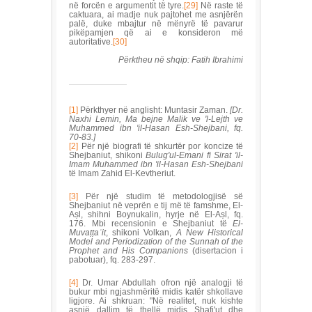
në forcën e argumentit të tyre.
[29]
Në raste të
caktuara, ai madje nuk pajtohet me asnjërën
palë, duke mbajtur në mënyrë të pavarur
pikëpamjen që ai e konsideron më
autoritative.
[30]
Përktheu në shqip: Fatih Ibrahimi
[1]
Përkthyer në anglisht: Muntasir Zaman.
[Dr.
Naxhi Lemin, Ma bejne Malik ve 'l-Lejth ve
Muhammed ibn 'il-Hasan Esh-Shejbani, fq.
70-83.]
[2]
Për një biografi të shkurtër por koncize të
Shejbaniut, shikoni
Bulug'ul-Emani fi Sirat 'il-
Imam Mu
h
ammed ibn 'il-
H
asan Esh-Shejbani
të Imam Zahid El-Kevtheriut.
[3]
Për një studim të metodologjisë së
Shejbaniut në veprën e tij më të famshme, El-
Aṣl, shihni Boynukalin, hyrje në El-Aṣl, fq.
176. Mbi recensionin e Shejbaniut të
El-
Muva
ṭṭ
a
ʾ
it
, shikoni Volkan,
A New Historical
Model and Periodization of the Sunnah of the
Prophet and His Companions
(disertacion i
pabotuar), fq. 283-297.
[4]
Dr. Umar Abdullah ofron një analogji të
bukur mbi ngjashmëritë midis katër shkollave
ligjore. Ai shkruan: "Në realitet, nuk kishte
asnjë dallim të thellë midis Shafi'ut dhe