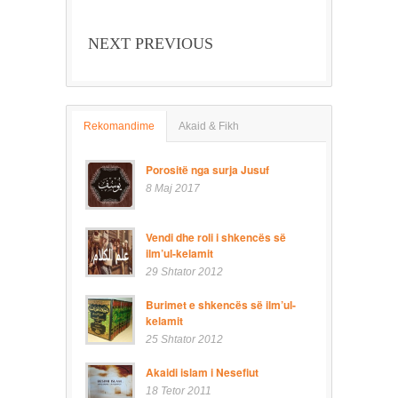
NEXT PREVIOUS
Rekomandime
Akaid & Fikh
Porositë nga surja Jusuf
8 Maj 2017
Vendi dhe roli i shkencës së
ilm’ul-kelamit
29 Shtator 2012
Burimet e shkencës së ilm’ul-
kelamit
25 Shtator 2012
Akaidi islam i Nesefiut
18 Tetor 2011