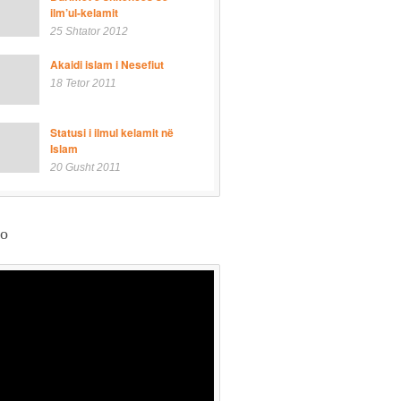
ilm’ul-kelamit
25 Shtator 2012
Akaidi islam i Nesefiut
18 Tetor 2011
Statusi i ilmul kelamit në
Islam
20 Gusht 2011
eo