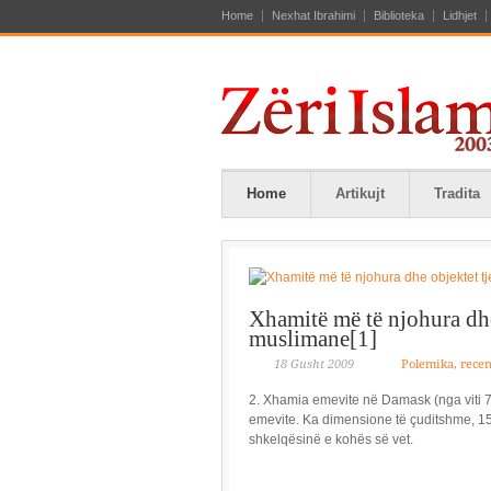
Home
Nexhat Ibrahimi
Biblioteka
Lidhjet
Home
Artikujt
Tradita
Xhamitë më të njohura dhe 
muslimane[1]
18 Gusht 2009
Polemika, recen
2. Xhamia emevite në Damask (nga viti 706)
emevite. Ka dimensione të çuditshme, 155
shkelqësinë e kohës së vet.