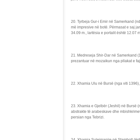
20. Tyrbeja Gur-i Emir në Samerkand (nd
më impresive në botë. Përmasat e saj jan
34.09 m., lartësia e portalit është 12.07 
21. Medreseja Shir-Dar në Samerkand (161
prezantuar në mozaikun nga pllakat e faj
22. Xhamia Ulu në Bursë (nga viti 1396)
23. Xhamia e Gjelbër (Jeshil) në Bursë (
abstrakte të arabeskave dhe mbishkrimev
persian nga Tebrizi.
24. Xhamia Sulejmanije në Stamboll (ës