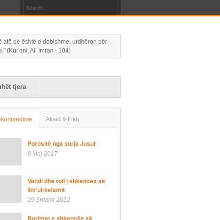
 në atë që është e dobishme, urdhëron për
 (Kur'ani, Ali Imran - 104)
hët tjera
ekomandime
Akaid & Fikh
Porositë nga surja Jusuf
8 Maj 2017
Vendi dhe roli i shkencës së
ilm’ul-kelamit
29 Shtator 2012
Burimet e shkencës së