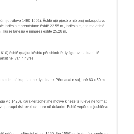
ërmjet viteve 1490-1501). Është një pjesë e një prej nekropolave
ë: lartësia e brendshme është 22.55 m., lartësia e jashtme është
m., kurse lartësia e minares është 25.28 m.
0) është quajtur kështu për shkak të dy figurave të luanit të
ansit në ivanin hyrës.
, me shumë kupola dhe dy minare. Përmasat e saj janë 63 x 50 m.
nga viti 1420). Karakterizohet me motive kineze të luleve në format
e paraqet risi revolucionare në dekorim. Është vepër e mjeshtërve
htë ndërtuar ndërmjet viteve 1550 dhe 1556) në kodrinën qendrore