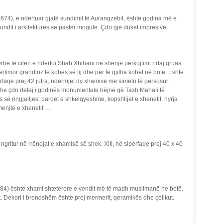
4), e ndërtuar gjatë sundimit të Aurangzebit, është godina më e
ndit i arkitekturës së pastër mogule. Çdo gjë duket impresive.
yrbe të cilën e ndërtoi Shah Xhihani në shenjë përkujtimi ndaj gruas
rtimor grandioz të kohës së tij dhe për të gjitha kohët në botë. Është
faqe prej 42 jutra, ndërmjet dy xhamive me simetri të përsosur.
t dhe çdo detaj i godinës monumentale bëjnë që Taxh Mahali të
s së ringjalljes: parqet e shkëlqyeshme, kopshtijet e xhenetit, hyrja
menjtë e xhenetit …
gritur në rrënojat e xhamisë së shek. XIII, në sipërfaqe prej 40 x 40
984) është xhami shtetërore e vendit më të madh muslimanë në botë.
t. Dekori i brendshëm është prej mermerit, qeramikës dhe çelikut.