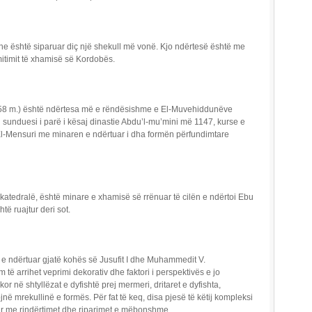
he është siparuar diç një shekull më vonë. Kjo ndërtesë është me
itimit të xhamisë së Kordobës.
 58 m.) është ndërtesa më e rëndësishme e El-Muvehiddunëve
i sunduesi i parë i kësaj dinastie Abdu’l-mu’mini më 1147, kurse e
b El-Mensuri me minaren e ndërtuar i dha formën përfundimtare
katedralë, është minare e xhamisë së rrënuar të cilën e ndërtoi Ebu
të ruajtur deri sot.
e ndërtuar gjatë kohës së Jusufit I dhe Muhammedit V.
m të arrihet veprimi dekorativ dhe faktori i perspektivës e jo
r në shtyllëzat e dyfishtë prej mermeri, dritaret e dyfishta,
ojnë mrekullinë e formës. Për fat të keq, disa pjesë të këtij kompleksi
ar me rindërtimet dhe riparimet e mëbonshme.