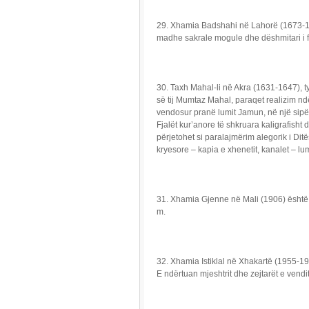
29. Xhamia Badshahi në Lahorë (1673-167
madhe sakrale mogule dhe dëshmitari i fu
30. Taxh Mahal-li në Akra (1631-1647), t
së tij Mumtaz Mahal, paraqet realizim ndë
vendosur pranë lumit Jamun, në një sipër
Fjalët kur’anore të shkruara kaligrafish
përjetohet si paralajmërim alegorik i Ditë
kryesore – kapia e xhenetit, kanalet – lu
31. Xhamia Gjenne në Mali (1906) është n
m.
32. Xhamia Istiklal në Xhakartë (1955-1
E ndërtuan mjeshtrit dhe zejtarët e vendi