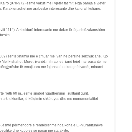
Kairo (970-972) është vakufi më i vjetër fatimit. Nga pamja e vjetër
. Karakterizohet me arabeskë interesante dhe kaligrafi kufiane.
viti 1114). Arkitekturë interesante me dekor të të jashtëzakonshëm.
abeska.
89) është xhamia më e çmuar me ivan në persinë selxhukiane. Kjo
Melik-shahut. Muret, ivanët, mihrabi etj. janë tejet intereasante me
umëngjyrëshe të emajluara me fajans që dekorojnë ivanët, minaret
 rreth 60 m., është simbol ngadhënjimi i sulltanit gurit,
rën arkitektonike, shkëlqimin shkëlqyes dhe me monumentalitet
5), është përmendore e rendësishme nga koha e El-Murabitunëve
pecifike dhe kupolës së pasur me stalaktite.