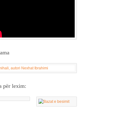
lama
a për lexim: