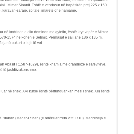
enial i Mimar Sinanit. Është e vendosur në hapësirën prej 225 x 150
e, karavan-saraje, spitale, imarete dhe hamame.
ur në kodrinën e cila dominon me qytetin, është kryevepër e Mimar
 1570-1574 në kohën e Selimit. Përmasat e saj janë 186 x 135 m.
 janë bukuri e llojit të vet.
hah Abasit I (1587-1629), është xhamia më grandioze e safevitëve.
anë të jashtëzakonshme.
illuar në shek. XVI kurse është përfunduar kah mesi i shek. XII) është
 Isfahan (Mader-i Shah) (e ndërtuar rreth vitit 1710). Medreseja e