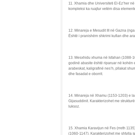
11. Xhamia dhe Universiteti El-Ez’her në 
kompleksi ka ruajtur vetëm disa elemente
12. Minareja e Mesudit III në Gazna (nga 
Është i pranishëm shkrimi kufian dhe ar
13. Mesxhidu xhuma në Isfahan (1088-10
godinë abasite është riparuar në kohën e 
arabeskat, kaligrafinë nes’h, pllakat sh
dhe fasadat e oborrit.
14. Minareja në Xhamu (1153-1203) e lartë
Gijasuddinit. Karakterizohet me struktu
luksoz.
15. Xhamia Karavijun në Fes (rreth 113
(1060-1147). Karakterizohet me shtylla s