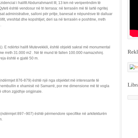
zidencial i halifit Abdurrahmanit III, 13 km në veriperëndim të
eti është vendosur në tri terrasa: në terrasën më të lartë ngritej
t administrative, salloni për pritje, banesat e nëpunësve të dalluar
lifit, vreshtat dhe kopshtijet, deri sa në terrasën e poshtme, rreth
.
. E ndërtoi halifi Mutevekkili, është objekti sakral më monumental
Rek
me rreth 31.000 m2 . Në të mund të fallen 100.000 namazxhinj.
eja është e gjatë 50 m.
(ndërmjet 876-879) është një nga objektet më interesante të
Libr
 shembullin e xhamisë në Samarrë, por me dimensione më të vogla
 ofron zgjidhje origjinale.
ë (ndërmjet 897–907) është përmendore specifike në arkitekturën
m.