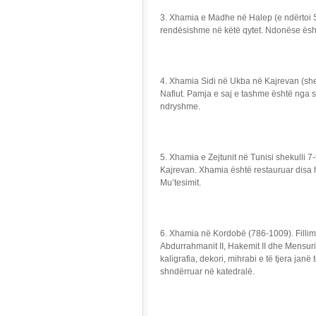
3. Xhamia e Madhe në Halep (e ndërtoi
rendësishme në këtë qytet. Ndonëse është
4. Xhamia Sidi në Ukba në Kajrevan (sheku
Nafiut. Pamja e saj e tashme është nga sh
ndryshme.
5. Xhamia e Zejtunit në Tunisi shekulli 7
Kajrevan. Xhamia është restauruar disa h
Mu’tesimit.
6. Xhamia në Kordobë (786-1009). Fillim
Abdurrahmanit II, Hakemit II dhe Mensurit
kaligrafia, dekori, mihrabi e të tjera j
shndërruar në katedralë.