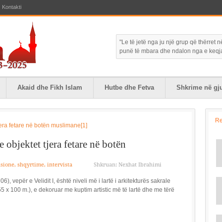
Kontakti
"Le të jetë nga ju një grup që thërret
punë të mbara dhe ndalon nga e keqja."
Akaid dhe Fikh Islam
Hutbe dhe Fetva
Shkrime në gju
R
objektet tjera fetare në botën
sione, shqyrtime, intervista
Shkruan: Nexhat Ibrahimi
, vepër e Velidit I, është niveli më i lartë i arkitekturës sakrale
 x 100 m.), e dekoruar me kuptim artistic më të lartë dhe me tërë