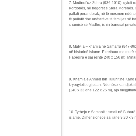
7. Medinet’uz-Zuhra (936-1010), qyteti re
Kordobës, në begoret e Siera Morenës. Qyt
pallati perandorak, në të mesmen ndërtesa
të pallatit dhe anëtarëve të familjes së ha
xhamisë së Madhe, ishin banesat private
8. Malvija – xhamia në Samarra (847-861)
në historinë islame. E rrethuar me murë 
Hapësira e saj është 240 x 156 m). Minar
9. Xhamia e Ahmed Ibn Tulunit në Kairo 
kryeqytetit egjiptian. Ndonëse ka ndjek
(140 x 33 dhe 122 x 26 m), ajo megjithatë
10. Tyrbeja e Samanitit Ismail në Buhar
islame. Dimensionet e saj janë 9.30 x 9 