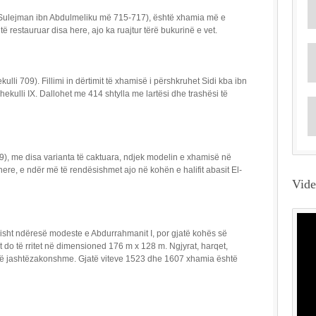
 Sulejman ibn Abdulmeliku më 715-717), është xhamia më e
 restauruar disa here, ajo ka ruajtur tërë bukurinë e vet.
lli 709). Fillimi in dërtimit të xhamisë i përshkruhet Sidi kba ibn
ekulli IX. Dallohet me 414 shtylla me lartësi dhe trashësi të
-9), me disa varianta të caktuara, ndjek modelin e xhamisë në
ere, e ndër më të rendësishmet ajo në kohën e halifit abasit El-
Vid
isht ndëresë modeste e Abdurrahmanit I, por gjatë kohës së
 do të rritet në dimensioned 176 m x 128 m. Ngjyrat, harqet,
anë të jashtëzakonshme. Gjatë viteve 1523 dhe 1607 xhamia është