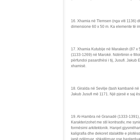
16. Xhamia në Tlemsen (nga viti 1136) d
dimensione 60 x 50 m. Ka elemente të im
17. Xhamia Kutubije në Marakesh (87 x
(1133-1269) në Marokë. Ndërtimin e fillo
përfundoi pasardhësi i tij, Jusufi. Jaku
xhamisë.
18. Giralda në Sevilje (tash kambanë në 
Jakub Jusufi më 1171. Një pjesë e saj ësh
19. Al-Hambra në Granadë (1333-1391), 
Karakterizohet me stil kontrastiv, me syni
formësimi arkitektonik. Harqet gjysmëharko
kaligrafia dhe dekoret stalaktite e plotës
janë ndërruar, shkatërruar ose bastardu