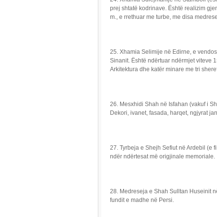
prej shtatë kodrinave. Është realizim gj
m., e rrethuar me turbe, me disa medres
25. Xhamia Selimije në Edirne, e vendos
Sinanit. Është ndërtuar ndërmjet viteve
Arkitektura dhe katër minare me tri sherefe
26. Mesxhidi Shah në Isfahan (vakuf i S
Dekori, ivanet, fasada, harqet, ngjyrat j
27. Tyrbeja e Shejh Sefiut në Ardebil (e f
ndër ndërtesat më origjinale memoriale.
28. Medreseja e Shah Sulltan Huseinit në
fundit e madhe në Persi.