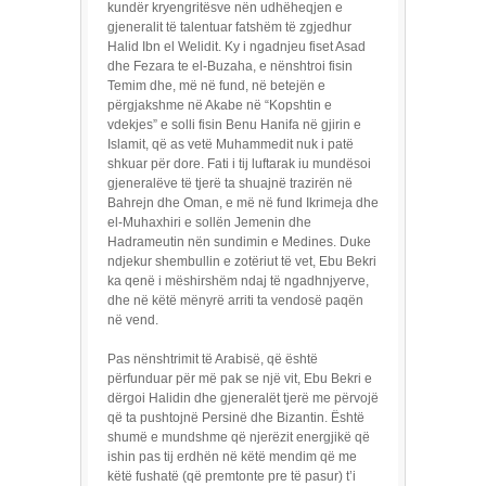
kundër kryengritësve nën udhëheqjen e
gjeneralit të talentuar fatshëm të zgjedhur
Halid Ibn el Welidit. Ky i ngadnjeu fiset Asad
dhe Fezara te el-Buzaha, e nënshtroi fisin
Temim dhe, më në fund, në betejën e
përgjakshme në Akabe në “Kopshtin e
vdekjes” e solli fisin Benu Hanifa në gjirin e
Islamit, që as vetë Muhammedit nuk i patë
shkuar për dore. Fati i tij luftarak iu mundësoi
gjeneralëve të tjerë ta shuajnë trazirën në
Bahrejn dhe Oman, e më në fund Ikrimeja dhe
el-Muhaxhiri e sollën Jemenin dhe
Hadrameutin nën sundimin e Medines. Duke
ndjekur shembullin e zotëriut të vet, Ebu Bekri
ka qenë i mëshirshëm ndaj të ngadhnjyerve,
dhe në këtë mënyrë arriti ta vendosë paqën
në vend.
Pas nënshtrimit të Arabisë, që është
përfunduar për më pak se një vit, Ebu Bekri e
dërgoi Halidin dhe gjeneralët tjerë me përvojë
që ta pushtojnë Persinë dhe Bizantin. Është
shumë e mundshme që njerëzit energjikë që
ishin pas tij erdhën në këtë mendim që me
këtë fushatë (që premtonte pre të pasur) t’i