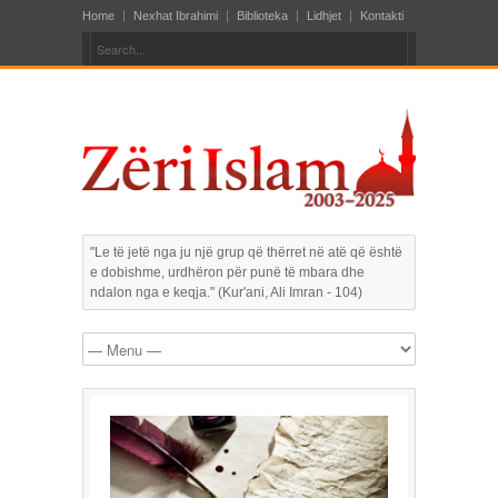
Home
Nexhat Ibrahimi
Biblioteka
Lidhjet
Kontakti
"Le të jetë nga ju një grup që thërret në atë që është
e dobishme, urdhëron për punë të mbara dhe
ndalon nga e keqja." (Kur'ani, Ali Imran - 104)