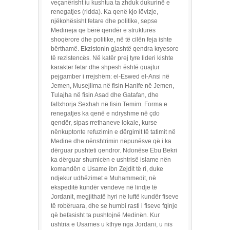
veçanërisht iu kushtua ta zhduk dukurinë e
renegatjes (ridda). Ka qenë kjo lëvizje,
njëkohësisht fetare dhe politike, sepse
Medineja qe bërë qendër e strukturës
shoqërore dhe politike, në të cilën feja ishte
bërthamë. Ekzistonin gjashtë qendra kryesore
të rezistencës. Në katër prej tyre lideri kishte
karakter fetar dhe shpesh është quajtur
pejgamber i rrejshëm: el-Eswed el-Ansi në
Jemen, Musejlima në fisin Hanife në Jemen,
Tulajha në fisin Asad dhe Gatafan, dhe
fallxhorja Sexhah në fisin Temim. Forma e
renegatjes ka qenë e ndryshme në çdo
qendër, sipas rrethaneve lokale, kurse
nënkuptonte refuzimin e dërgimit të tatimit në
Medine dhe nënshtrimin nëpunësve që i ka
dërguar pushteti qendror. Ndonëse Ebu Bekri
ka dërguar shumicën e ushtrisë islame nën
komandën e Usame ibn Zejdit të ri, duke
ndjekur udhëzimet e Muhammedit, në
ekspeditë kundër vendeve në lindje të
Jordanit, megjithatë hyri në luftë kundër fiseve
të robëruara, dhe se humbi rasti i fiseve fqinje
që befasisht ta pushtojnë Medinën. Kur
ushtria e Usames u kthye nga Jordani, u nis