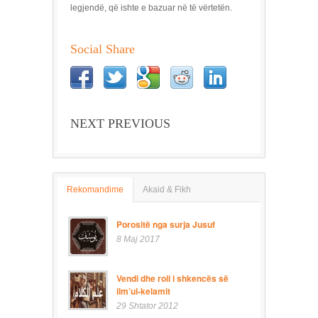
legjendë, që ishte e bazuar në të vërtetën.
Social Share
NEXT PREVIOUS
Rekomandime
Akaid & Fikh
Porositë nga surja Jusuf
8 Maj 2017
Vendi dhe roli i shkencës së
ilm’ul-kelamit
29 Shtator 2012