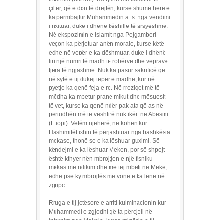
çiltër, që e don të drejtën, kurse shumë herë e
ka përmbajtur Muhammedin a. s. nga vendimi
i nxituar, duke i dhënë këshillë të arsyeshme.
Në ekspozimin e Islamit nga Pejgamberi
veçon ka përjetuar anën morale, kurse këtë
edhe në vepër e ka dëshmuar, duke i dhënë
liri një numri të madh të robërve dhe veprave
tjera të ngjashme. Nuk ka pasur sakrificë që
në sytë e tij dukej tepër e madhe, kur në
pyetje ka qenë feja e re. Në rreziqet më të
mëdha ka mbetur pranë mikut dhe mësuesit
të vet, kurse ka qenë ndër pak ata që as në
periudhën më të vështirë nuk ikën në Abesini
(Etiopi). Vetëm njëherë, në kohën kur
Hashimitët ishin të përjashtuar nga bashkësia
mekase, thonë se e ka lëshuar guximi. Së
këndejmi e ka lëshuar Meken, por së shpejti
është kthyer nën mbrojtjen e një fisniku
mekas me ndikim dhe më tej mbeti në Meke,
edhe pse ky mbrojtës më vonë e ka lënë në
zgripc.
Rruga e tij jetësore e arriti kulminacionin kur
Muhammedi e zgjodhi që ta përcjell në