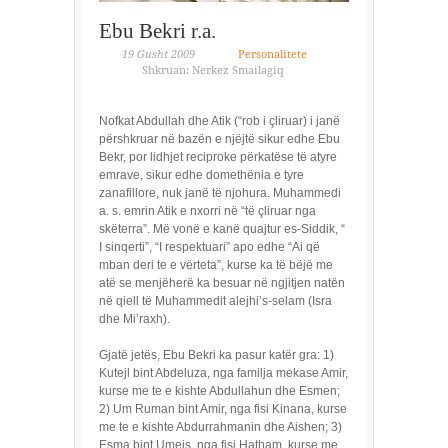
Ebu Bekri r.a.
19 Gusht 2009
Personalitete
Shkruan: Nerkez Smailagiq
Nofkat Abdullah dhe Atik (“rob i çliruar) i janë
përshkruar në bazën e njëjtë sikur edhe Ebu
Bekr, por lidhjet reciproke përkatëse të atyre
emrave, sikur edhe domethënia e tyre
zanafillore, nuk janë të njohura. Muhammedi
a. s. emrin Atik e nxorri në “të çliruar nga
skëterra”. Më vonë e kanë quajtur es-Siddik, “
I sinqerti”, “I respektuari” apo edhe “Ai që
mban deri te e vërteta”, kurse ka të bëjë me
atë se menjëherë ka besuar në ngjitjen natën
në qiell të Muhammedit alejhi’s-selam (Isra
dhe Mi’raxh).
Gjatë jetës, Ebu Bekri ka pasur katër gra: 1)
Kutejl bint Abdeluza, nga familja mekase Amir,
kurse me te e kishte Abdullahun dhe Esmen;
2) Um Ruman bint Amir, nga fisi Kinana, kurse
me te e kishte Abdurrahmanin dhe Aishen; 3)
Esma bint Umejs, nga fisi Hatham, kurse me