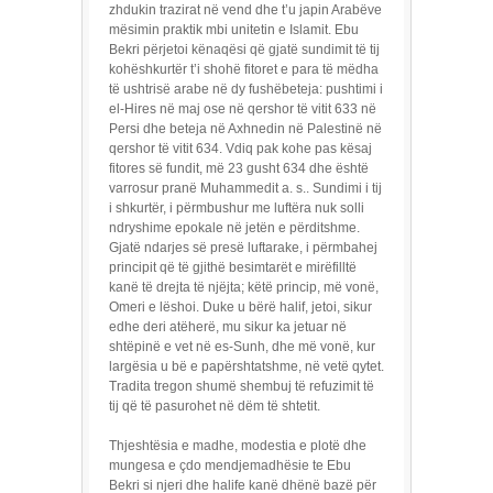
zhdukin trazirat në vend dhe t’u japin Arabëve
mësimin praktik mbi unitetin e Islamit. Ebu
Bekri përjetoi kënaqësi që gjatë sundimit të tij
kohëshkurtër t’i shohë fitoret e para të mëdha
të ushtrisë arabe në dy fushëbeteja: pushtimi i
el-Hires në maj ose në qershor të vitit 633 në
Persi dhe beteja në Axhnedin në Palestinë në
qershor të vitit 634. Vdiq pak kohe pas kësaj
fitores së fundit, më 23 gusht 634 dhe është
varrosur pranë Muhammedit a. s.. Sundimi i tij
i shkurtër, i përmbushur me luftëra nuk solli
ndryshime epokale në jetën e përditshme.
Gjatë ndarjes së presë luftarake, i përmbahej
principit që të gjithë besimtarët e mirëfilltë
kanë të drejta të njëjta; këtë princip, më vonë,
Omeri e lëshoi. Duke u bërë halif, jetoi, sikur
edhe deri atëherë, mu sikur ka jetuar në
shtëpinë e vet në es-Sunh, dhe më vonë, kur
largësia u bë e papërshtatshme, në vetë qytet.
Tradita tregon shumë shembuj të refuzimit të
tij që të pasurohet në dëm të shtetit.
Thjeshtësia e madhe, modestia e plotë dhe
mungesa e çdo mendjemadhësie te Ebu
Bekri si njeri dhe halife kanë dhënë bazë për