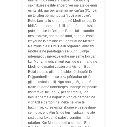
internim nga Mekeja, kurse miqësia e tij
sakrifikuese është shpërblyer me atë që emri i
është shkruar për amshim në Kur’an (IX, 40),
në të cilën përmendet si “i dyti prej dyve”.
Edhe familja iu shpërngul në Medine, pos të
birit Abdurrahmanit, i cili atëherë ende ishte i
pafe, dhe se te Beteja e Bedrit luftoi kundër
besimtarëve, por më në fund, edhe ai është
kthyer në islam dhe ka udhëtuar në Medine.
Në midisin e ri Ebu Bekri organizoi amvisni
modeste në paralagjen es-Sunh. Lidhja
ndërmjet dy njerëzve edhe më është forcuar
kur Muhammedi, shkurt pasi që u shmang në
Medine, e martoi vajzën e tij Aishen. Ebu
Bekri thuajse gjithherë ishte në shoqëri të
Pejgamberit; dhe se e ka përkrahur në të
gjitha fushatat e tij. Nga ana tjetër, shumë
rrallë ka qenë udhëheqës i ndonjë ekspedite
ushtarake; në Tebuk, për shembull, i qe
besuar bartja e bajrakut. Por Pejgamberi në
vitin 63l e dërgon në Meke në krye të
haxhinjve, kurse është shumë e besueshme
se mu ai, e jo Aliu (si dëfton Tradita), me atë
rast ua ka lexuar të pafeve vendimin mbi
ndarjen. Kur Muhammedi u sëmurë, Ebu