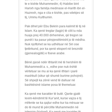
te e kishte Muhammedin; 4) Habibe bint
Harixh nga familja medinase el-Harith ibn el-
Hazrexh, nga e cila e kishte, pas vdekjes së
tij, Ummu Kulthumin.
Pak dihet për Ebu Bekrin para kalimit të tij në
Islam. Ka qenë tregtar (tagjir) të cilit iu nda
huaja prej 40.000 dirhemëve, që tregon se
punët i ka pasur përpjesëtimisht jo të mëdha.
Nuk njoftohet se ka udhëtuar në Siri ose
tjetërkund, por ka qenë ekspert në breznitë
(gjenealogjitë) e fiseve arabe.
Bënë pjesë ndër ithtarët më të hershëm të
Muhammedit a. s., edhe pse nuk është
vërtetuar se mu ai ka qenë ithtari i parë
mashkull (sikur që shumë burime pohojnë).
Së shpejti ka zënë vend të dalluar në
bashkësinë islame posa të themeluar.
Ka qenë me karakter të butë. Qante gjatë
lexim-këndimit të Kur’anit, kurse vajza e tij
rrëfente se ka qajtur edhe kur ka mësuar se
do të mund të përcillte Muhammedin në
internim (hixhret). Ka qenë me karakter të