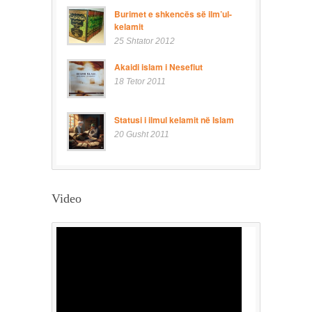
Burimet e shkencës së ilm’ul-
kelamit
25 Shtator 2012
Akaidi islam i Nesefiut
18 Tetor 2011
Statusi i ilmul kelamit në Islam
20 Gusht 2011
Video