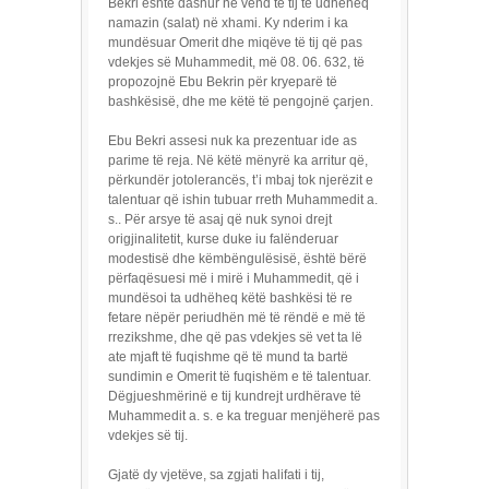
Bekri është dashur në vend të tij të udhëheq
namazin (salat) në xhami. Ky nderim i ka
mundësuar Omerit dhe miqëve të tij që pas
vdekjes së Muhammedit, më 08. 06. 632, të
propozojnë Ebu Bekrin për kryeparë të
bashkësisë, dhe me këtë të pengojnë çarjen.
Ebu Bekri assesi nuk ka prezentuar ide as
parime të reja. Në këtë mënyrë ka arritur që,
përkundër jotolerancës, t’i mbaj tok njerëzit e
talentuar që ishin tubuar rreth Muhammedit a.
s.. Për arsye të asaj që nuk synoi drejt
origjinalitetit, kurse duke iu falënderuar
modestisë dhe këmbëngulësisë, është bërë
përfaqësuesi më i mirë i Muhammedit, që i
mundësoi ta udhëheq këtë bashkësi të re
fetare nëpër periudhën më të rëndë e më të
rrezikshme, dhe që pas vdekjes së vet ta lë
ate mjaft të fuqishme që të mund ta bartë
sundimin e Omerit të fuqishëm e të talentuar.
Dëgjueshmërinë e tij kundrejt urdhërave të
Muhammedit a. s. e ka treguar menjëherë pas
vdekjes së tij.
Gjatë dy vjetëve, sa zgjati halifati i tij,