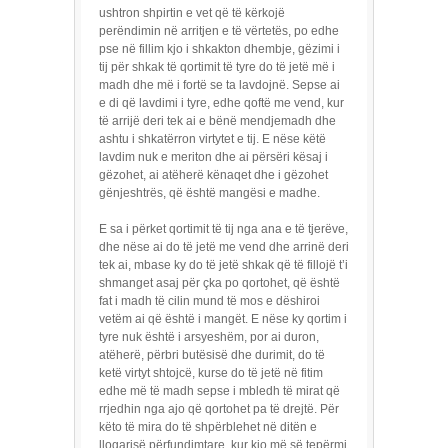
ushtron shpirtin e vet që të kërkojë
perëndimin në arritjen e të vërtetës, po edhe
pse në fillim kjo i shkakton dhembje, gëzimi i
tij për shkak të qortimit të tyre do të jetë më i
madh dhe më i fortë se ta lavdojnë. Sepse ai
e di që lavdimi i tyre, edhe qoftë me vend, kur
të arrijë deri tek ai e bënë mendjemadh dhe
ashtu i shkatërron virtytet e tij. E nëse këtë
lavdim nuk e meriton dhe ai përsëri kësaj i
gëzohet, ai atëherë kënaqet dhe i gëzohet
gënjeshtrës, që është mangësi e madhe.
E sa i përket qortimit të tij nga ana e të tjerëve,
dhe nëse ai do të jetë me vend dhe arrinë deri
tek ai, mbase ky do të jetë shkak që të fillojë t’i
shmanget asaj për çka po qortohet, që është
fat i madh të cilin mund të mos e dëshiroi
vetëm ai që është i mangët. E nëse ky qortim i
tyre nuk është i arsyeshëm, por ai duron,
atëherë, përbri butësisë dhe durimit, do të
ketë virtyt shtojcë, kurse do të jetë në fitim
edhe më të madh sepse i mbledh të mirat që
rrjedhin nga ajo që qortohet pa të drejtë. Për
këto të mira do të shpërblehet në ditën e
llogarisë përfundimtare, kur kjo më së tepërmi