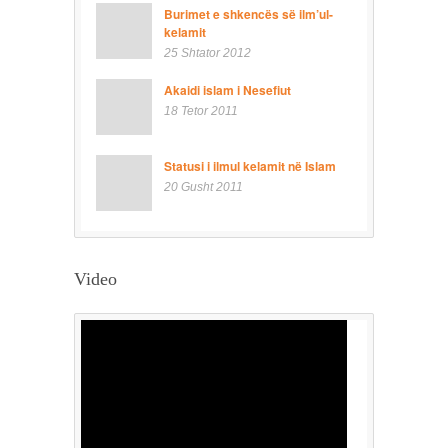
Burimet e shkencës së ilm’ul-
kelamit
25 Shtator 2012
Akaidi islam i Nesefiut
18 Tetor 2011
Statusi i ilmul kelamit në Islam
20 Gusht 2011
Video