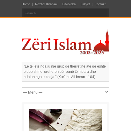
Home
Nexhat Ibrahimi
Biblioteka
Lidhjet
Kontakti
"Le të jetë nga ju një grup që thërret në atë që është
e dobishme, urdhëron për punë të mbara dhe
ndalon nga e keqja." (Kur'ani, Ali Imran - 104)