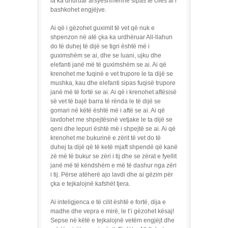
ia ka dhuruar arsyeshmërinë sipas të cilës ai i
bashkohet engjëjve.
Ai që i gëzohet guximit të vet që nuk e
shpenzon në atë çka ka urdhëruar All-llahun
do të duhej të dijë se tigri është më i
guximshëm se ai, dhe se luani, ujku dhe
elefanti janë më të guximshëm se ai. Ai që
krenohet me fuqinë e vet trupore le ta dijë se
mushka, kau dhe elefanti sipas fuqisë trupore
janë më të fortë se ai. Ai që i krenohet aftësisë
së vet të bajë barra të rënda le të dijë se
gomari në këtë është më i aftë se ai. Ai që
lavdohet me shpejtësinë vetjake le ta dijë se
qeni dhe lepuri është më i shpejtë se ai. Ai që
krenohet me bukurinë e zërit të vet do të
duhej ta dijë që të ketë mjaft shpendë që kanë
zë më të bukur se zëri i tij dhe se zërat e fyellit
janë më të këndshëm e më të dashur nga zëri
i tij. Përse atëherë ajo lavdi dhe ai gëzim për
çka e tejkalojnë kafshët tjera.
Ai inteligjenca e të cilit është e fortë, dija e
madhe dhe vepra e mirë, le t’i gëzohet kësaj!
Sepse në këtë e tejkalojnë vetëm engjëjt dhe