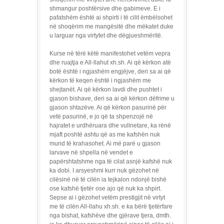
shmangur poshtërsive dhe gabimeve. E i
pafatshëm është ai shpirti i të cilit ëmbëlsohet
në shoqërim me mangësitë dhe mëkatet duke
u larguar nga virtytet dhe dëgjueshmëritë.
Kurse në tërë këtë manifestohet vetëm vepra
dhe ruajtja e All-llahut xh.sh. Ai që kërkon atë
botë është i ngjashëm engjëjve, deri sa ai që
kërkon të keqen është i ngjashëm me
shejtanët. Ai që kërkon lavdi dhe pushtet i
gjason bishave, deri sa ai që kërkon dëfrime u
gjason shtazëve. Ai që kërkon pasurinë për
vetë pasurinë, e jo që ta shpenzojë në
hajratet e urdhëruara dhe vullnetare, ka rënë
mjaft poshtë ashtu që as me kafshën nuk
mund të krahasohet. Ai më parë u gjason
larvave në shpella në vendet e
papërshtatshme nga të cilat asnjë kafshë nuk
ka dobi. I arsyeshmi kurr nuk gëzohet në
cilësinë në të cilën ia tejkalon ndonjë bishë
ose kafshë tjetër ose ajo që nuk ka shpirt.
Sepse ai i gëzohet vetëm prestigjit në virtyt
me të cilën All-llahu xh.sh. e ka bërë tjetërfare
nga bishat, kafshëve dhe gjërave tjera, dmth.