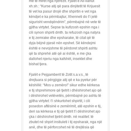
më të mirët nga njerëzit. Fjalët e All-llahut
xh.sh.: “Kurse atij që para dinjitetit të Krijuesit
të vet ka pasur drojë dhe shpirtin e vet nga
këndjet e ka përmbajtur, Xhenneti do t’i jetë
sigurisht vendqëndrim”, përmbajnë në vete të
gjitha virtytet. Sepse ta kufizosh epshin nga i
cili synon shpirti dmth. ta refuzosh nga natyra
e tij zemrake dhe epsharake, të cilat që të
dyja bëjnë pjesë nën epshet. Së këndejmi
është e nevojshme të përdoret shpirti ashtu
që ta shprehë atë që ai është, e me çka
dallohet njeriu nga kafshët, insektet dhe
bishat tjera.
Fjalët e Pejgamberit të Zotit s.a.v.s., të
drejtuara si përgjigje atij që e ka pyetur për
këshillë: “Mos u zemëro!” sikur edhe kërkesa
e tij shprehimore që tjetrit i dhëshirohet ajo që
i dëshirohet vetëvetës, përmbajnë po ashtu të
gjitha virtytet: t’i shkurtohet shpirtit, i cili
posedon aftësinë e zemërimit, atë epshin e tij,
deri sa kërkesa e tij që tjetrit t’i dëshirohet ajo
çka i dëshirohet tjetrit dmth. në realitet: të
zbutet në shpirt instiuleti i tij epsharak, nga një
anë, dhe të përforcohet në të drejtësia që