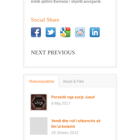
është qëllimi themelar i shpirtit anorganik.
Social Share
NEXT PREVIOUS
Rekomandime
Akaid & Fikh
Porositë nga surja Jusuf
8 Maj 2017
Vendi dhe roli i shkencës së
ilm’ul-kelamit
29 Shtator 2012