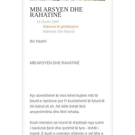
MBI ARSYEN DHE
RAHATINË
16 Gusht 2009
Shkrime të përkthyera
Shkruan: Ibn Hazmi
Ibn Hazmi
MBI ARSYEN DHE RAHATINË
Kjo domethënë të mos kihet kujdes mbi të
folurit e njerëzve por t’i kushtohemi të folurit të
All-llahut xh.sh. Në këtë është tërë
arsyeshmëria dhe tërë rehatia.
Kush mendon se mund të shpëtojë nga sulmi
i njerëzve tjerë dhe qortimit të tyre - është i
marrë. E kush e orienton shikimin e vet dhe e