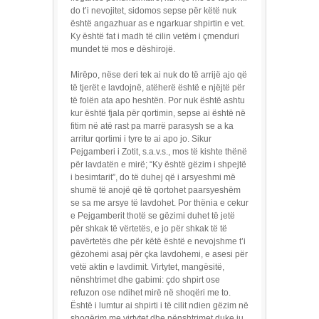
do t’i nevojitet, sidomos sepse për këtë nuk
është angazhuar as e ngarkuar shpirtin e vet.
Ky është fat i madh të cilin vetëm i çmenduri
mundet të mos e dëshirojë.
Mirëpo, nëse deri tek ai nuk do të arrijë ajo që
të tjerët e lavdojnë, atëherë është e njëjtë për
të folën ata apo heshtën. Por nuk është ashtu
kur është fjala për qortimin, sepse ai është në
fitim në atë rast pa marrë parasysh se a ka
arritur qortimi i tyre te ai apo jo. Sikur
Pejgamberi i Zotit, s.a.v.s., mos të kishte thënë
për lavdatën e mirë; “Ky është gëzim i shpejtë
i besimtarit”, do të duhej që i arsyeshmi më
shumë të anojë që të qortohet paarsyeshëm
se sa me arsye të lavdohet. Por thënia e cekur
e Pejgamberit thotë se gëzimi duhet të jetë
për shkak të vërtetës, e jo për shkak të të
pavërtetës dhe për këtë është e nevojshme t’i
gëzohemi asaj për çka lavdohemi, e asesi për
vetë aktin e lavdimit. Virtytet, mangësitë,
nënshtrimet dhe gabimi: çdo shpirt ose
refuzon ose ndihet mirë në shoqëri me to.
Është i lumtur ai shpirti i të cilit ndien gëzim në
shoqërim me virtytet dhe nënshtrimet duke iu