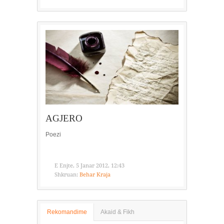
AGJERO
Poezi
E Enjte, 5 Janar 2012, 12:43
Shkruan:
Behar Kraja
Rekomandime
Akaid & Fikh