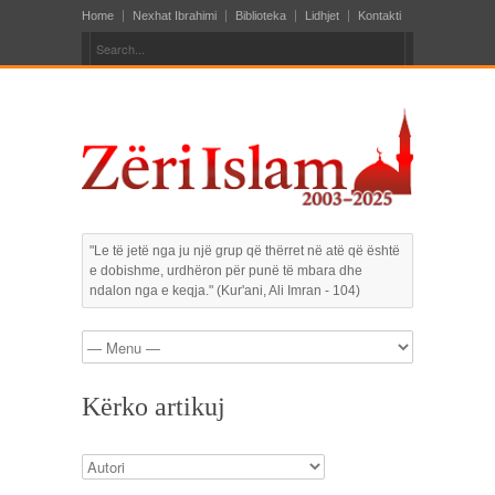
Home
Nexhat Ibrahimi
Biblioteka
Lidhjet
Kontakti
"Le të jetë nga ju një grup që thërret në atë që është
e dobishme, urdhëron për punë të mbara dhe
ndalon nga e keqja." (Kur'ani, Ali Imran - 104)
Kërko artikuj