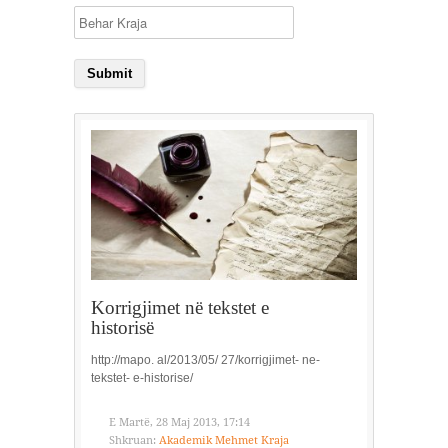
Korrigjimet në tekstet e
historisë
http://mapo. al/2013/05/ 27/korrigjimet- ne-
tekstet- e-historise/
E Martë, 28 Maj 2013, 17:14
Shkruan:
Akademik Mehmet Kraja