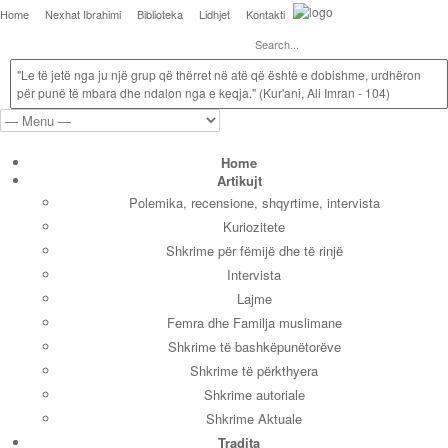
Home
Nexhat Ibrahimi
Biblioteka
Lidhjet
Kontakti
"Le të jetë nga ju një grup që thërret në atë që është e dobishme, urdhëron
për punë të mbara dhe ndalon nga e keqja." (Kur'ani, Ali Imran - 104)
Home
Artikujt
Polemika, recensione, shqyrtime, intervista
Kuriozitete
Shkrime për fëmijë dhe të rinjë
Intervista
Lajme
Femra dhe Familja muslimane
Shkrime të bashkëpunëtorëve
Shkrime të përkthyera
Shkrime autoriale
Shkrime Aktuale
Tradita