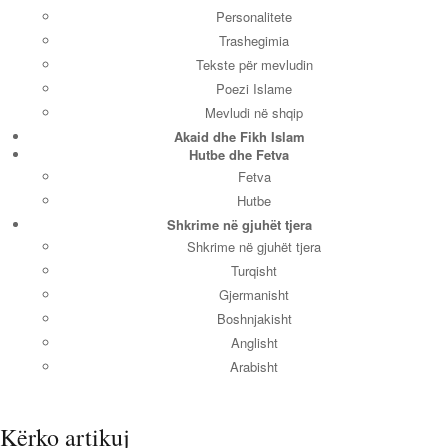
Personalitete
Trashegimia
Tekste për mevludin
Poezi Islame
Mevludi në shqip
Akaid dhe Fikh Islam
Hutbe dhe Fetva
Fetva
Hutbe
Shkrime në gjuhët tjera
Shkrime në gjuhët tjera
Turqisht
Gjermanisht
Boshnjakisht
Anglisht
Arabisht
Kërko artikuj