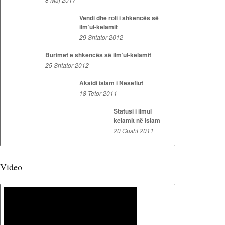
Vendi dhe roli i shkencës së
ilm’ul-kelamit
29 Shtator 2012
Burimet e shkencës së ilm’ul-kelamit
25 Shtator 2012
Akaidi islam i Nesefiut
18 Tetor 2011
Statusi i ilmul
kelamit në Islam
20 Gusht 2011
Video