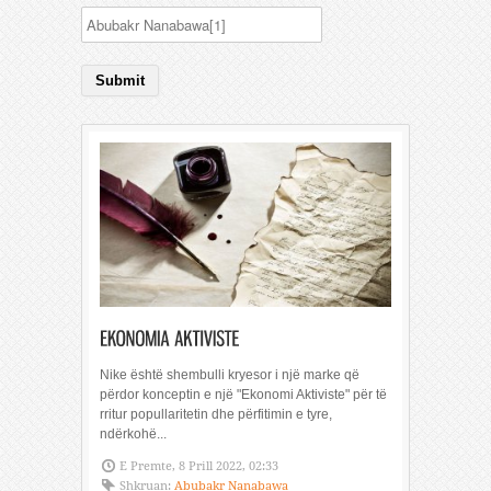
Nike është shembulli kryesor i një marke që
përdor konceptin e një "Ekonomi Aktiviste" për të
rritur popullaritetin dhe përfitimin e tyre,
ndërkohë...
E Premte, 8 Prill 2022, 02:33
Shkruan:
Abubakr Nanabawa