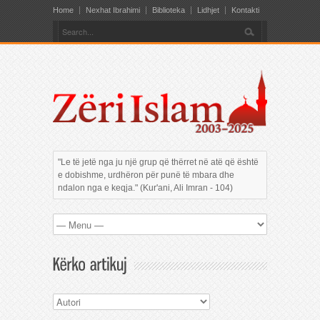
Home
Nexhat Ibrahimi
Biblioteka
Lidhjet
Kontakti
"Le të jetë nga ju një grup që thërret në atë që është
e dobishme, urdhëron për punë të mbara dhe
ndalon nga e keqja." (Kur'ani, Ali Imran - 104)