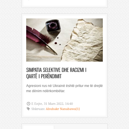
Agresioni rus në Ukrainë është pritur me të drejtë
me dënim ndërkombëtar.
E Enjte, 31 Mars 2022, 14:40
Shkruan:
Abubakr Nanabawa[1]