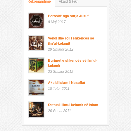
Rekomandime
Akaid & Fikh
Porositë nga surja Jusuf
8 Maj 2017
Vendi dhe roli i shkencës së
ilm’ul-kelamit
29 Shtator 2012
Burimet e shkencës së ilm’ul-
kelamit
25 Shtator 2012
Akaidi islam i Nesefiut
18 Tetor 2011
Statusi i ilmul kelamit në Islam
20 Gusht 2011