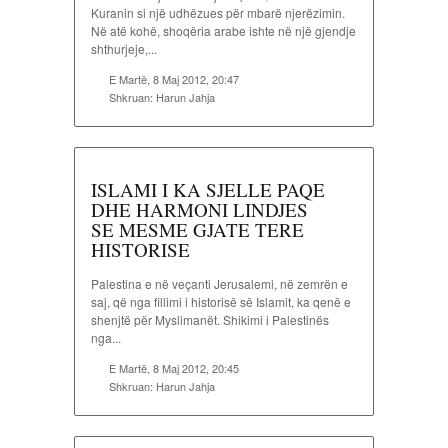
Kuranin si një udhëzues për mbarë njerëzimin.
Në atë kohë, shoqëria arabe ishte në një gjendje
shthurjeje,...
E Martë, 8 Maj 2012, 20:47
Shkruan:
Harun Jahja
ISLAMI I KA SJELLE PAQE
DHE HARMONI LINDJES
SE MESME GJATE TERE
HISTORISE
Palestina e në veçanti Jerusalemi, në zemrën e
saj, që nga fillimi i historisë së Islamit, ka qenë e
shenjtë për Myslimanët. Shikimi i Palestinës
nga...
E Martë, 8 Maj 2012, 20:45
Shkruan:
Harun Jahja