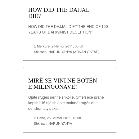
HOW DID THE DAJJAL
DIE?
HOW DID THE DAJJAL DIE?“THE END OF 150
YEARS OF DARWINIST DECEPTION”
E Mërkurë, 2 Nëntor 2011, 05:50
Shkruan:
HARUN YAHYA (ADNAN OKTAR)
MIRË SE VINI NË BOTËN
E MILINGONAVE!
Gjatë rrugës për në shkollë, Omeri ecë pranë
kopshtit të një shtëpie matanë rrugës dhe
qendron aty pakë.
E Hënë, 26 Shtator 2011, 18:08
Shkruan:
HARUN YAHYA