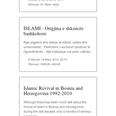
Shkruan:
Dr. Abas Jahja
ISLAMI - Origjina e shkencës
bashkohore
Nga algjebra dhe kafeja, te kitarat, optika dhe
universitetet... Perëndimi u ka borxh njerëzve të
Gjysmëhënës... Një mijëvjeçar më parë, ndërsa...
E Shtunë, 16 Mars 2013, 22:10
Shkruan:
HARUN JAHJA
Islamic Revival in Bosnia and
Herzegovina 1992-2010
Although there has been much talk about the
revival of Islam in Bosnia and Herzegovina
during the last decade, only a handful of serious
academic...