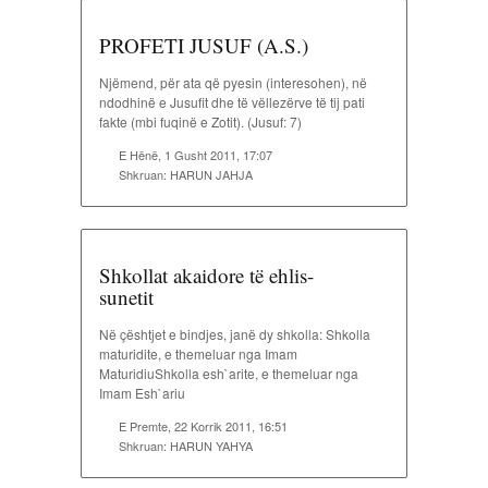
PROFETI JUSUF (A.S.)
Njëmend, për ata që pyesin (interesohen), në
ndodhinë e Jusufit dhe të vëllezërve të tij pati
fakte (mbi fuqinë e Zotit). (Jusuf: 7)
E Hënë, 1 Gusht 2011, 17:07
Shkruan:
HARUN JAHJA
Shkollat akaidore të ehlis-
sunetit
Në çështjet e bindjes, janë dy shkolla: Shkolla
maturidite, e themeluar nga Imam
MaturidiuShkolla esh`arite, e themeluar nga
Imam Esh`ariu
E Premte, 22 Korrik 2011, 16:51
Shkruan:
HARUN YAHYA