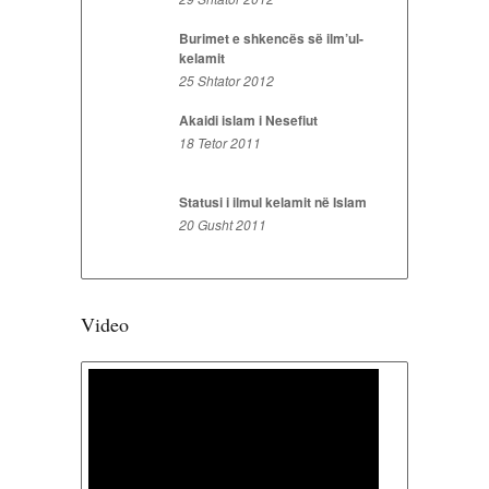
Burimet e shkencës së ilm’ul-
kelamit
25 Shtator 2012
Akaidi islam i Nesefiut
18 Tetor 2011
Statusi i ilmul kelamit në Islam
20 Gusht 2011
Video