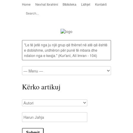
Home
Nexhat Ibrahimi
Biblioteka
Lidhjet
Kontakti
"Le të jetë nga ju një grup që thërret në atë që është
e dobishme, urdhëron për punë të mbara dhe
ndalon nga e keqja." (Kur'ani, Ali Imran - 104)
Kërko artikuj