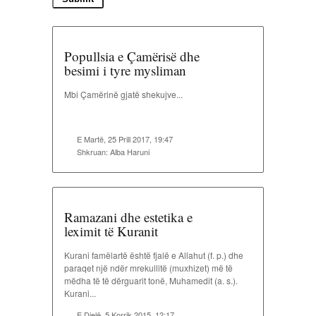
Popullsia e Çamërisë dhe
besimi i tyre mysliman
Mbi Çamërinë gjatë shekujve...
E Martë, 25 Prill 2017, 19:47
Shkruan:
Alba Haruni
Ramazani dhe estetika e
leximit të Kuranit
Kurani famëlartë është fjalë e Allahut (f. p.) dhe
paraqet një ndër mrekullitë (muxhizet) më të
mëdha të të dërguarit tonë, Muhamedit (a. s.).
Kurani...
E Dielë, 5 Korrik 2015, 12:17