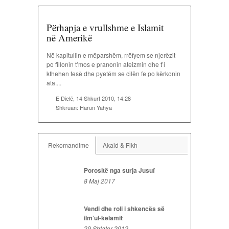
Përhapja e vrullshme e Islamit
në Amerikë
Në kapitullin e mëparshëm, rrëfyem se njerëzit
po fillonin t’mos e pranonin ateizmin dhe t’i
kthehen fesë dhe pyetëm se cilën fe po kërkonin
ata....
E Dielë, 14 Shkurt 2010, 14:28
Shkruan:
Harun Yahya
Rekomandime
Akaid & Fikh
Porositë nga surja Jusuf
8 Maj 2017
Vendi dhe roli i shkencës së
ilm’ul-kelamit
29 Shtator 2012