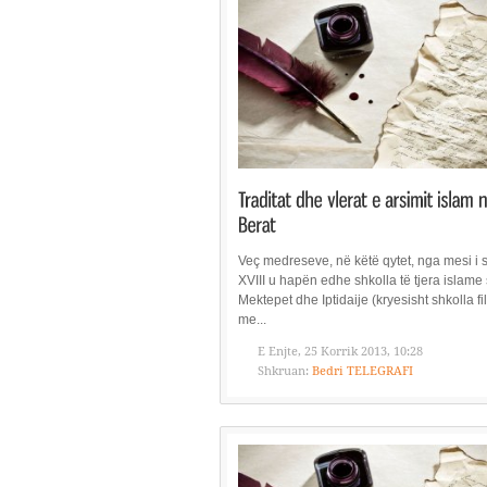
Veç medreseve, në këtë qytet, nga mesi i s
XVIII u hapën edhe shkolla të tjera islame 
Mektepet dhe Iptidaije (kryesisht shkolla fi
me...
E Enjte, 25 Korrik 2013, 10:28
Shkruan:
Bedri TELEGRAFI