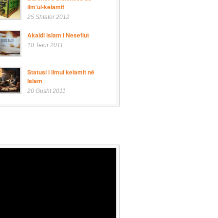
ilm’ul-kelamit
25 Shtator 2012
Akaidi islam i Nesefiut
18 Tetor 2011
Statusi i ilmul kelamit në
Islam
20 Gusht 2011