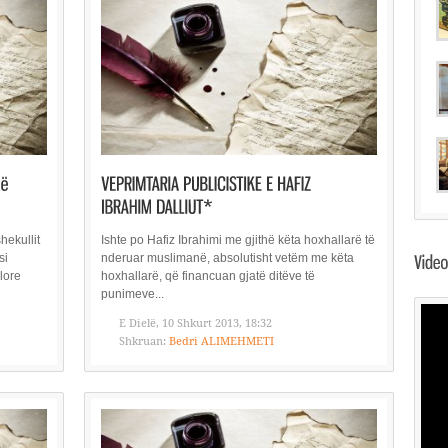
hekullit
Ishte po Hafiz Ibrahimi me gjithë këta hoxhallarë të
si
nderuar muslimanë, absolutisht vetëm me këta
llore
hoxhallarë, që financuan gjatë ditëve të
punimeve...
E Dielë, 10 Shkurt 2013, 18:32
Shkruan:
Bedri ALIMEHMETI