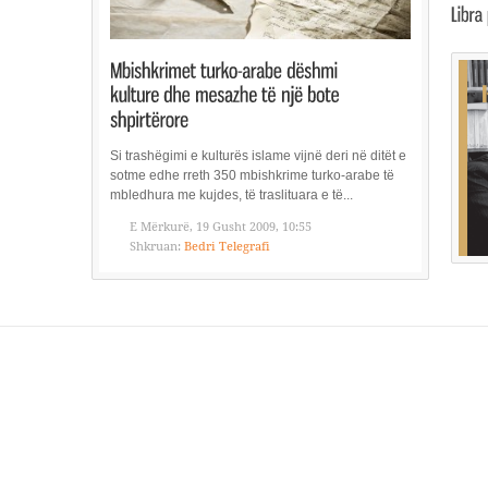
Si trashëgimi e kulturës islame vijnë deri në ditët e
sotme edhe rreth 350 mbishkrime turko-arabe të
mbledhura me kujdes, të traslituara e të...
E Mërkurë, 19 Gusht 2009, 10:55
Shkruan:
Bedri Telegrafi