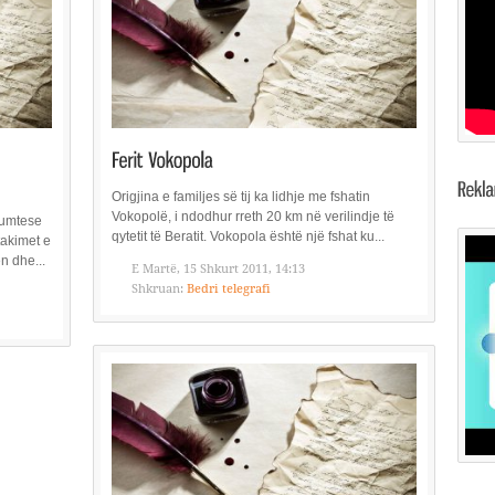
Origjina e familjes së tij ka lidhje me fshatin
Vokopolë, i ndodhur rreth 20 km në verilindje të
kumtese
qytetit të Beratit. Vokopola është një fshat ku...
takimet e
n dhe...
E Martë, 15 Shkurt 2011, 14:13
Shkruan:
Bedri telegrafi