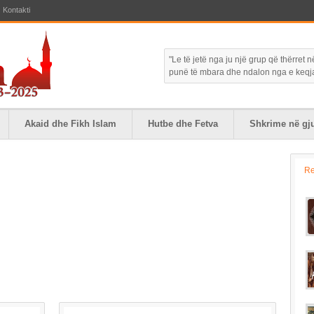
Kontakti
"Le të jetë nga ju një grup që thërret
punë të mbara dhe ndalon nga e keqja."
Akaid dhe Fikh Islam
Hutbe dhe Fetva
Shkrime në gju
R