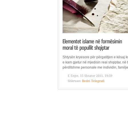
Shtysën kryesore për përgatitjen e kësaj 
e kam gjetur në mjedisin real shqiptar, në 
përditshme personale me individin, familje
E Enjte, 15 Shtator 2011, 19:59
Shkruan:
Bedri Telegrafi