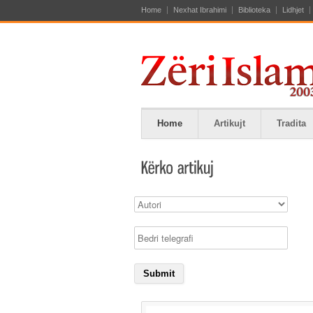
Home
Nexhat Ibrahimi
Biblioteka
Lidhjet
Home
Artikujt
Tradita