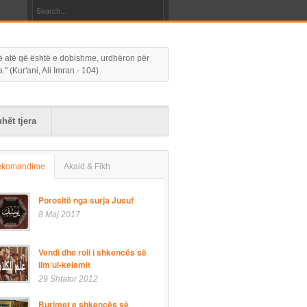
 në atë që është e dobishme, urdhëron për
 (Kur'ani, Ali Imran - 104)
hët tjera
ekomandime
Akaid & Fikh
Porositë nga surja Jusuf
8 Maj 2017
Vendi dhe roli i shkencës së
ilm’ul-kelamit
29 Shtator 2012
Burimet e shkencës së