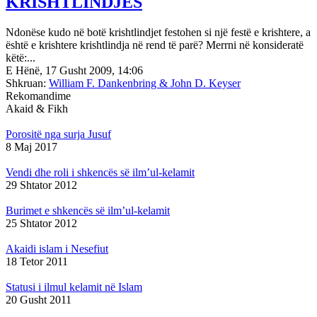
KRISHTLINDJES
Ndonëse kudo në botë krishtlindjet festohen si një festë e krishtere, a
është e krishtere krishtlindja në rend të parë? Merrni në konsideratë
këtë:...
E Hënë, 17 Gusht 2009, 14:06
Shkruan:
William F. Dankenbring & John D. Keyser
Rekomandime
Akaid & Fikh
Porositë nga surja Jusuf
8 Maj 2017
Vendi dhe roli i shkencës së ilm’ul-kelamit
29 Shtator 2012
Burimet e shkencës së ilm’ul-kelamit
25 Shtator 2012
Akaidi islam i Nesefiut
18 Tetor 2011
Statusi i ilmul kelamit në Islam
20 Gusht 2011