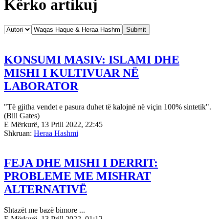
Kërko artikuj
KONSUMI MASIV: ISLAMI DHE
MISHI I KULTIVUAR NË
LABORATOR
"Të gjitha vendet e pasura duhet të kalojnë në viçin 100% sintetik".
(Bill Gates)
E Mërkurë, 13 Prill 2022, 22:45
Shkruan:
Heraa Hashmi
FEJA DHE MISHI I DERRIT:
PROBLEME ME MISHRAT
ALTERNATIVË
Shtazët me bazë bimore ...
E Mërkurë, 13 Prill 2022, 01:12