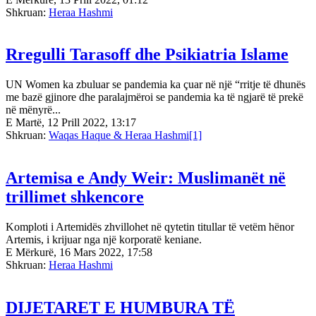
Shkruan:
Heraa Hashmi
Rregulli Tarasoff dhe Psikiatria Islame
UN Women ka zbuluar se pandemia ka çuar në një “rritje të dhunës
me bazë gjinore dhe paralajmëroi se pandemia ka të ngjarë të prekë
në mënyrë...
E Martë, 12 Prill 2022, 13:17
Shkruan:
Waqas Haque & Heraa Hashmi[1]
Artemisa e Andy Weir: Muslimanët në
trillimet shkencore
Komploti i Artemidës zhvillohet në qytetin titullar të vetëm hënor
Artemis, i krijuar nga një korporatë keniane.
E Mërkurë, 16 Mars 2022, 17:58
Shkruan:
Heraa Hashmi
DIJETARET E HUMBURA TË