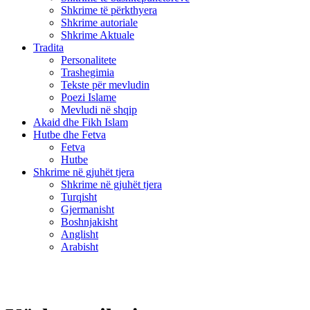
Shkrime të përkthyera
Shkrime autoriale
Shkrime Aktuale
Tradita
Personalitete
Trashegimia
Tekste për mevludin
Poezi Islame
Mevludi në shqip
Akaid dhe Fikh Islam
Hutbe dhe Fetva
Fetva
Hutbe
Shkrime në gjuhët tjera
Shkrime në gjuhët tjera
Turqisht
Gjermanisht
Boshnjakisht
Anglisht
Arabisht