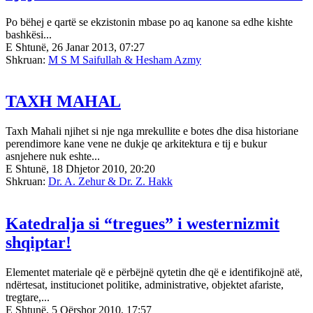
Po bëhej e qartë se ekzistonin mbase po aq kanone sa edhe kishte
bashkësi...
E Shtunë, 26 Janar 2013, 07:27
Shkruan:
M S M Saifullah & Hesham Azmy
TAXH MAHAL
Taxh Mahali njihet si nje nga mrekullite e botes dhe disa historiane
perendimore kane vene ne dukje qe arkitektura e tij e bukur
asnjehere nuk eshte...
E Shtunë, 18 Dhjetor 2010, 20:20
Shkruan:
Dr. A. Zehur & Dr. Z. Hakk
Katedralja si “tregues” i westernizmit
shqiptar!
Elementet materiale që e përbëjnë qytetin dhe që e identifikojnë atë,
ndërtesat, institucionet politike, administrative, objektet afariste,
tregtare,...
E Shtunë, 5 Qërshor 2010, 17:57