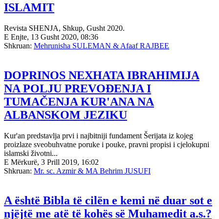
ISLAMIT
Revista SHENJA, Shkup, Gusht 2020.
E Enjte, 13 Gusht 2020, 08:36
Shkruan:
Mehrunisha SULEMAN & Afaaf RAJBEE
DOPRINOS NEXHATA IBRAHIMIJA
NA POLJU PREVOĐENJA I
TUMAČENJA KUR'ANA NA
ALBANSKOM JEZIKU
Kur'an predstavlja prvi i najbitniji fundament Šerijata iz kojeg
proizlaze sveobuhvatne poruke i pouke, pravni propisi i cjelokupni
islamski životni...
E Mërkurë, 3 Prill 2019, 16:02
Shkruan:
Mr. sc. Azmir & MA Behrim JUSUFI
A është Bibla të cilën e kemi në duar sot e
njëjtë me atë të kohës së Muhamedit a.s.?