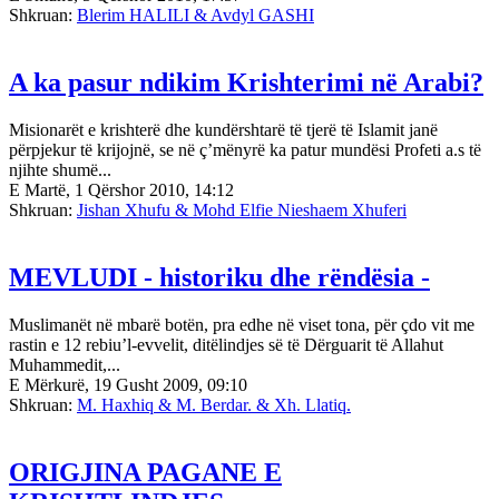
Shkruan:
Blerim HALILI & Avdyl GASHI
A ka pasur ndikim Krishterimi në Arabi?
Misionarët e krishterë dhe kundërshtarë të tjerë të Islamit janë
përpjekur të krijojnë, se në ç’mënyrë ka patur mundësi Profeti a.s të
njihte shumë...
E Martë, 1 Qërshor 2010, 14:12
Shkruan:
Jishan Xhufu & Mohd Elfie Nieshaem Xhuferi
MEVLUDI - historiku dhe rëndësia -
Muslimanët në mbarë botën, pra edhe në viset tona, për çdo vit me
rastin e 12 rebiu’l-evvelit, ditëlindjes së të Dërguarit të Allahut
Muhammedit,...
E Mërkurë, 19 Gusht 2009, 09:10
Shkruan:
M. Haxhiq & M. Berdar. & Xh. Llatiq.
ORIGJINA PAGANE E