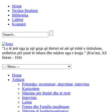
Home
Nexhat Ibrahimi
Biblioteka
Lidhjet
Kontakti
"Le të jetë nga ju një grup që thërret në atë që është e dobishme,
urdhëron për punë të mbara dhe ndalon nga e keqja." (Kur'ani, Ali
Imran - 104)
Home
Artikujt
Polemika, recensione, shqyrtime, intervista
Kuriozitete
Shkrime për fëmijë dhe të rinjë
Intervista
Lajme
Femra dhe Familja muslimane
Shkrime të bashkëpunëtorëve