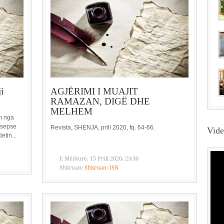
i
AGJËRIMI I MUAJIT
RAMAZAN, DIGË DHE
MELHEM
m nga
, sepse
Revista, SHENJA, prill 2020, fq. 64-66.
Vid
etin...
E Mërkurë, 15 Prill 2020, 23:30
Shkruan:
Shkruan: ISN