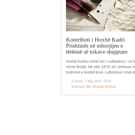
Kontributi i Hoxhë Kadri
Prishtinës në mbrojtjen e
tërësisë së tokave shqiptare
Hoxhë Kadriu është biri i Lutfullahut, i cili 
nëntë fëmijë. Në vitin 1878, vit i shënuar n
historinë e kombit tonë, Lutfullahut i lindi dj
E Hënë, 7 Maj 2018, 14:20
Shkruan:
Mr. Qemajl Morina