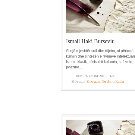
Ismail Haki Burseviu
Si një mjeshtër sufi dhe dijetar, ai përfaqë
kulmin dhe sintezën e rrymave intelektuale
Islamit klasik, përfshirë kelamin, sufizmin,
poezinë...
E Dielë, 26 Gusht 2018, 16:10
Shkruan:
Shkruan: Ibrahim Kalin