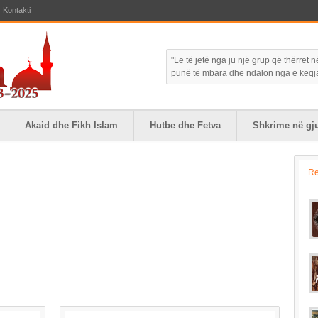
Kontakti
"Le të jetë nga ju një grup që thërret
punë të mbara dhe ndalon nga e keqja."
Akaid dhe Fikh Islam
Hutbe dhe Fetva
Shkrime në gju
R