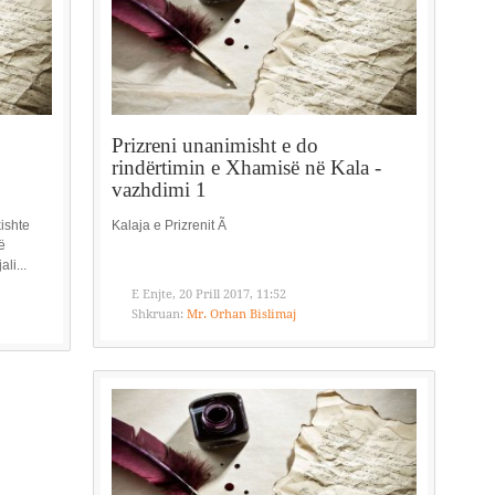
Prizreni unanimisht e do
rindërtimin e Xhamisë në Kala -
vazhdimi 1
kishte
Kalaja e Prizrenit Ã
ë
ali...
E Enjte, 20 Prill 2017, 11:52
Shkruan:
Mr. Orhan Bislimaj