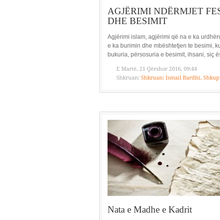
AGJËRIMI NDËRMJET FE
DHE BESIMIT
Agjërimi islam, agjërimi që na e ka urdhëru
e ka burimin dhe mbështetjen te besimi, k
bukuria, përsosuria e besimit, ihsani, siç ës
E Martë, 21 Qërshor 2016, 09:44
Shkruan:
Shkruan: Ismail Bardhi, Shkup
Nata e Madhe e Kadrit