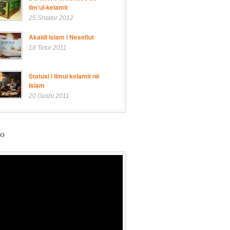
ilm’ul-kelamit
25 Shtator 2012
Akaidi islam i Nesefiut
18 Tetor 2011
Statusi i ilmul kelamit në
Islam
20 Gusht 2011
eo