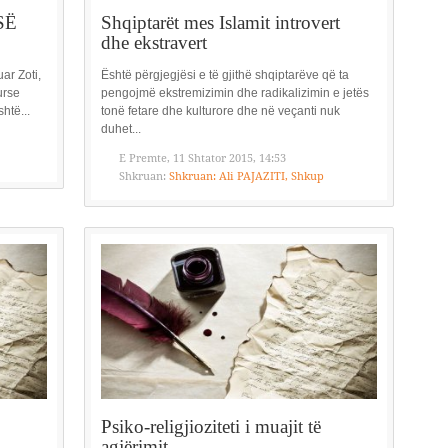
SË
Shqiptarët mes Islamit introvert
dhe ekstravert
ar Zoti,
Është përgjegjësi e të gjithë shqiptarëve që ta
urse
pengojmë ekstremizimin dhe radikalizimin e jetës
htë...
tonë fetare dhe kulturore dhe në veçanti nuk
duhet...
E Premte, 11 Shtator 2015, 14:53
Shkruan:
Shkruan: Ali PAJAZITI, Shkup
Psiko-religjioziteti i muajit të
agjërimit