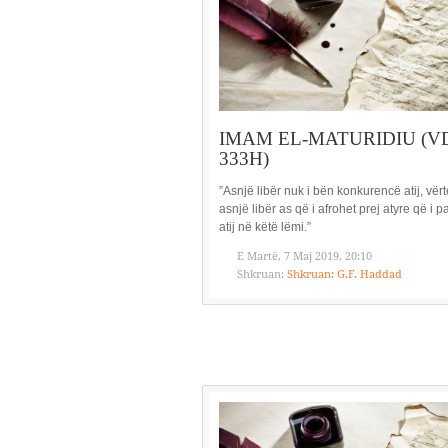
IMAM EL-MATURIDIU (V
333H)
”Asnjë libër nuk i bën konkurencë atij, vërt
asnjë libër as që i afrohet prej atyre që i 
atij në këtë lëmi.”
E Martë, 7 Maj 2019, 20:10
Shkruan:
Shkruan: G.F. Haddad