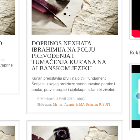
D.
DOPRINOS NEXHATA
IBRAHIMIJA NA POLJU
Rek
PREVOĐENJA I
etë
TUMAČENJA KUR'ANA NA
paraprinë
ALBANSKOM JEZIKU
Kur'an predstavlja prvi i najbitniji fundament
Šerijata iz kojeg proizlaze sveobuhvatne poruke i
pouke, pravni propisi i cjelokupni islamski životni...
E Mërkurë, 3 Prill 2019, 16:02
Shkruan:
Mr. sc. Azmir & MA Behrim JUSUFI