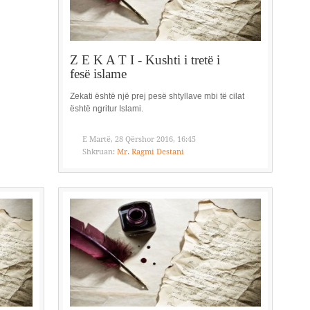
Z E K A T I - Kushti i tretë i
fesë islame
Zekati është një prej pesë shtyllave mbi të cilat
është ngritur Islami.
E Martë, 28 Qërshor 2016, 16:45
Shkruan:
Mr. Ragmi Destani