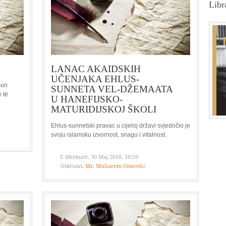
Libr
LANAC AKAIDSKIH
UČENJAKA EHLUS-
son
SUNNETA VEL-DŽEMAATA
 të
U HANEFIJSKO-
MATURIDIJSKOJ ŠKOLI
Ehlus-sunnetski pravac u cijeloj državi svjedočio je
svoju islamsku izvornost, snagu i vitalnost.
E Mërkurë, 30 Maj 2018, 10:59
Shkruan:
Mr. Muharem Omerdić