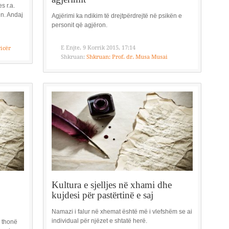
s r.a.
jen. Andaj
Agjërimi ka ndikim të drejtpërdrejtë në psikën e
personit që agjëron.
E Enjte, 9 Korrik 2015, 17:14
icër
Shkruan:
Shkruan: Prof. dr. Musa Musai
Kultura e sjelljes në xhami dhe
kujdesi për pastërtinë e saj
Namazi i falur në xhemat është më i vlefshëm se ai
individual për njëzet e shtatë herë.
ë thonë