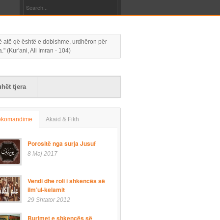
 në atë që është e dobishme, urdhëron për
 (Kur'ani, Ali Imran - 104)
hët tjera
ekomandime
Akaid & Fikh
Porositë nga surja Jusuf
8 Maj 2017
Vendi dhe roli i shkencës së
ilm’ul-kelamit
29 Shtator 2012
Burimet e shkencës së