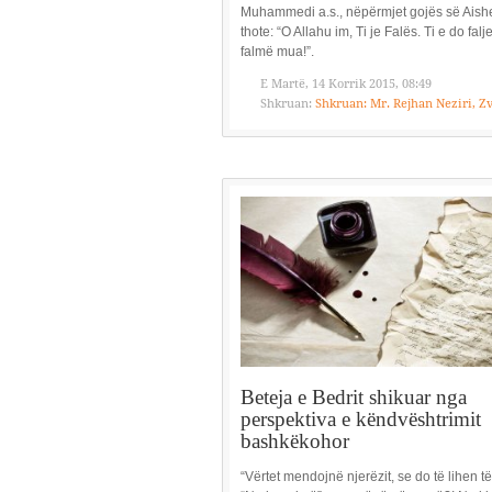
Muhammedi a.s., nëpërmjet gojës së Aishe
thote: “O Allahu im, Ti je Falës. Ti e do fal
falmë mua!”.
E Martë, 14 Korrik 2015, 08:49
Shkruan:
Shkruan: Mr. Rejhan Neziri, Zv
Beteja e Bedrit shikuar nga
perspektiva e këndvështrimit
bashkëkohor
“Vërtet mendojnë njerëzit, se do të lihen t