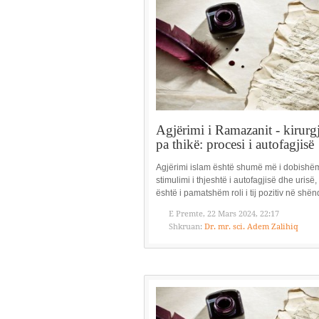
Agjërimi i Ramazanit - kirurgj
pa thikë: procesi i autofagjisë
Agjërimi islam është shumë më i dobishë
stimulimi i thjeshtë i autofagjisë dhe urisë
është i pamatshëm roli i tij pozitiv në shënd
E Premte, 22 Mars 2024, 22:17
Shkruan:
Dr. mr. sci. Adem Zalihiq