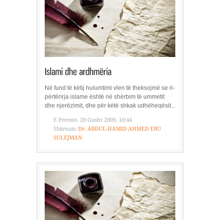
Në fund të këtij hulumtimi vlen të theksojmë se ri­
për­tërirja islame është në shërbim të ummetit
dhe nje­rë­zi­mit, dhe për këtë shkak udhëheqësit...
E Premte, 28 Gusht 2009, 10:44
Shkruan:
Dr. ABDUL-HAMID AHMED EBU
SULEJMAN