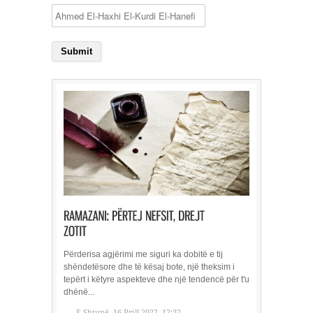
Përderisa agjërimi me siguri ka dobitë e tij
shëndetësore dhe të kësaj bote, një theksim i
tepërt i këtyre aspekteve dhe një tendencë për t'u
dhënë...
E Shtunë, 16 Prill 2022, 12:32