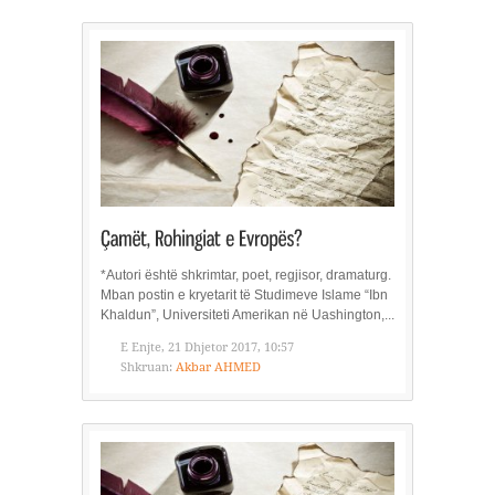
*Autori është shkrimtar, poet, regjisor, dramaturg.
Mban postin e kryetarit të Studimeve Islame “Ibn
Khaldun”, Universiteti Amerikan në Uashington,...
E Enjte, 21 Dhjetor 2017, 10:57
Shkruan:
Akbar AHMED