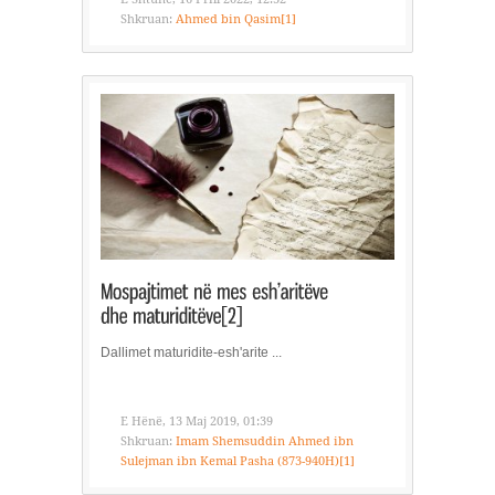
Shkruan:
Ahmed bin Qasim[1]
Dallimet maturidite-esh'arite ...
E Hënë, 13 Maj 2019, 01:39
Shkruan:
Imam Shemsuddin Ahmed ibn
Sulejman ibn Kemal Pasha (873-940H)[1]