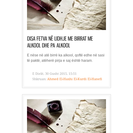
E nëse në atë birrë ka alkool, qoftë edhe në sasi
të paktë, atëherë pirja e saj është haram.
E Dielë, 30 Gusht 2015, 15:51
Shkruan:
Ahmed El-Haxhi El-Kurdi El-Hanefi