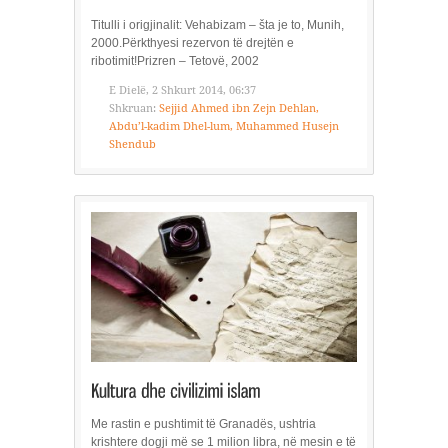
Titulli i origjinalit: Vehabizam – šta je to, Munih,
2000.Përkthyesi rezervon të drejtën e
ribotimit!Prizren – Tetovë, 2002
E Dielë, 2 Shkurt 2014, 06:37
Shkruan:
Sejjid Ahmed ibn Zejn Dehlan,
Abdu’l-kadim Dhel-lum, Muhammed Husejn
Shendub
Me rastin e pushtimit të Granadës, ushtria
krishtere dogji më se 1 milion libra, në mesin e të