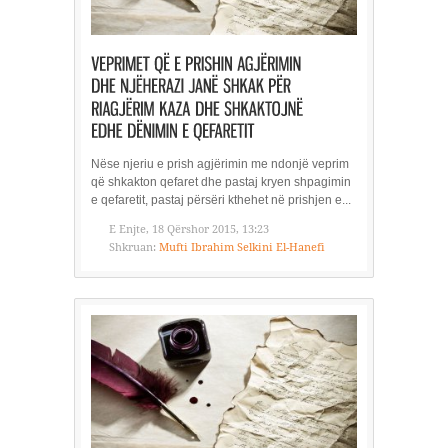
Nëse njeriu e prish agjërimin me ndonjë veprim
që shkakton qefaret dhe pastaj kryen shpagimin
e qefaretit, pastaj përsëri kthehet në prishjen e...
E Enjte, 18 Qërshor 2015, 13:23
Shkruan:
Mufti Ibrahim Selkini El-Hanefi