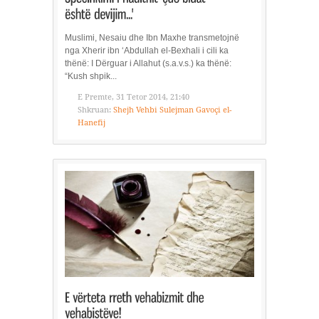
Muslimi, Nesaiu dhe Ibn Maxhe transmetojnë
nga Xherir ibn ‘Abdullah el-Bexhali i cili ka
thënë: I Dërguar i Allahut (s.a.v.s.) ka thënë:
“Kush shpik...
E Premte, 31 Tetor 2014, 21:40
Shkruan:
Shejh Vehbi Sulejman Gavoçi el-
Hanefij