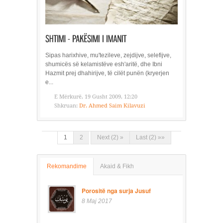
Sipas harixhive, mu'tezileve, zejdijve, selefijve,
shumicës së kelamistëve esh'aritë, dhe Ibni
Hazmit prej dhahirijve, të cilët punën (kryerjen
e...
E Mërkurë, 19 Gusht 2009, 12:20
Shkruan:
Dr. Ahmed Saim Kilavuzi
1
2
Next (2) »
Last (2) »»
Rekomandime
Akaid & Fikh
Porositë nga surja Jusuf
8 Maj 2017