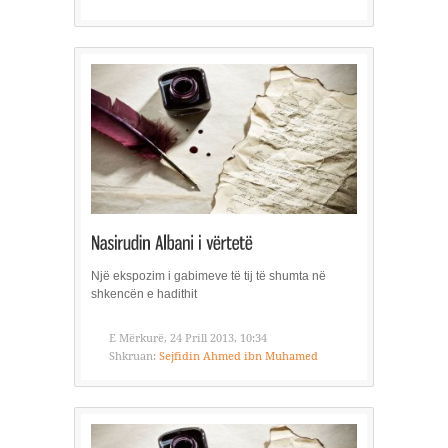
Një ekspozim i gabimeve të tij të shumta në
shkencën e hadithit
E Mërkurë, 24 Prill 2013, 10:34
Shkruan:
Sejfidin Ahmed ibn Muhamed