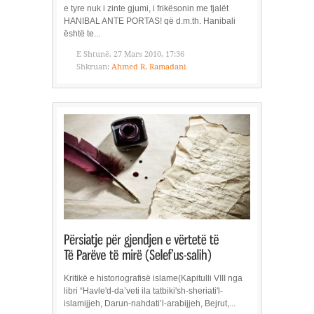
e tyre nuk i zinte gjumi, i frikësonin me fjalët
HANIBAL ANTE PORTAS! që d.m.th. Hanibali
është te...
E Shtunë, 27 Mars 2010, 17:36
Shkruan:
Ahmed R. Ramadani
Kritikë e historiografisë islame(Kapitulli VIII nga
libri “Havle'd-da’veti ila tatbiki'sh-sheriati'l-
islamijjeh, Darun-nahdati’l-arabijjeh, Bejrut,...