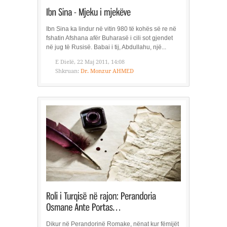
Ibn Sina ka lindur në vitin 980 të kohës së re në
fshatin Afshana afër Buharasë i cili sot gjendet
në jug të Rusisë. Babai i tij, Abdullahu, një...
E Dielë, 22 Maj 2011, 14:08
Shkruan:
Dr. Monzur AHMED
Dikur në Perandorinë Romake, nënat kur fëmijët