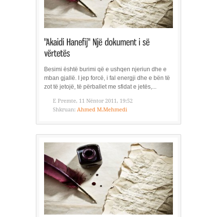
Besimi është burimi që e ushqen njeriun dhe e
mban gjallë. I jep forcë, i fal energji dhe e bën të
zot të jetojë, të përballet me sfidat e jetës,...
E Premte, 11 Nëntor 2011, 19:52
Shkruan:
Ahmed M.Mehmedi