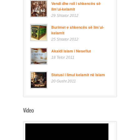
Vendi dhe roli i shkencës së
ilm’ul-kelamit
29 Shtator 2012
Burimet e shkencës së ilm’ul-
kelamit
25 Shtator 2012
Akaidi islam i Nesefiut
18 Tetor 2011
Statusi i ilmul kelamit në Islam
20 Gusht 2011