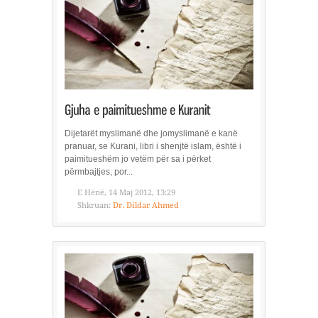
Dijetarët myslimanë dhe jomyslimanë e kanë
pranuar, se Kurani, libri i shenjtë islam, është i
paimitueshëm jo vetëm për sa i përket
përmbajtjes, por...
E Hënë, 14 Maj 2012, 13:29
Shkruan:
Dr. Dildar Ahmed