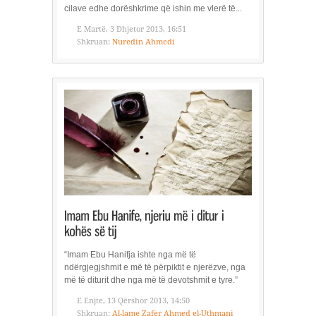
cilave edhe dorëshkrime që ishin me vlerë të...
E Martë, 3 Dhjetor 2013, 16:51
Shkruan:
Nuredin Ahmedi
“Imam Ebu Hanifja ishte nga më të
ndërgjegjshmit e më të përpiktit e njerëzve, nga
më të diturit dhe nga më të devotshmit e tyre.”
E Enjte, 13 Qërshor 2013, 14:50
Shkruan:
Al-lame Zafer Ahmed el-Uthmani