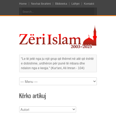
Home
Nexhat Ibrahimi
Biblioteka
Lidhjet
Kontakti
"Le të jetë nga ju një grup që thërret në atë që është
e dobishme, urdhëron për punë të mbara dhe
ndalon nga e keqja." (Kur'ani, Ali Imran - 104)