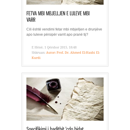
Cili është vendimi fetar mbi mbjelljen e drunjëve
apo luleve përsipër varrit apo pranë tij?
E Hënë, 1 Qërshor 2015, 18:48
Shkruan:
Autor: Prof. Dr. Ahmed El-Haxhi El-
Kurdi