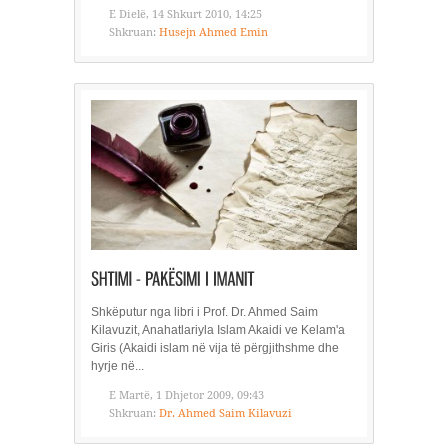
E Dielë, 14 Shkurt 2010, 14:25
Shkruan:
Husejn Ahmed Emin
Shkëputur nga libri i Prof. Dr. Ahmed Saim
Kilavuzit, Anahatlariyla Islam Akaidi ve Kelam'a
Giris (Akaidi islam në vija të përgjithshme dhe
hyrje në...
E Martë, 1 Dhjetor 2009, 09:43
Shkruan:
Dr. Ahmed Saim Kilavuzi