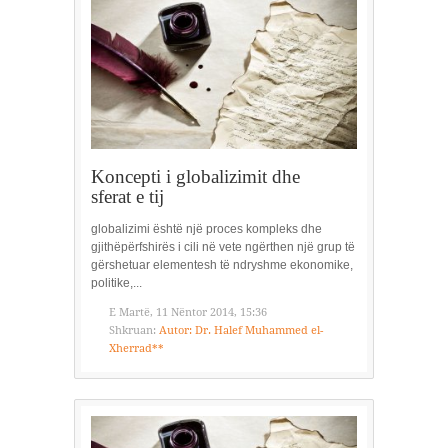
Koncepti i globalizimit dhe
sferat e tij
globalizimi është një proces kompleks dhe
gjithëpërfshirës i cili në vete ngërthen një grup të
gërshetuar elementesh të ndryshme ekonomike,
politike,...
E Martë, 11 Nëntor 2014, 15:36
Shkruan:
Autor: Dr. Halef Muhammed el-
Xherrad**