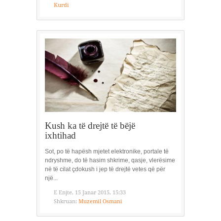
Kurdi
Kush ka të drejtë të bëjë
ixhtihad
Sot, po të hapësh mjetet elektronike, portale të
ndryshme, do të hasim shkrime, qasje, vlerësime
në të cilat çdokush i jep të drejtë vetes që për
një...
E Enjte, 15 Janar 2015, 15:33
Shkruan:
Muzemil Osmani