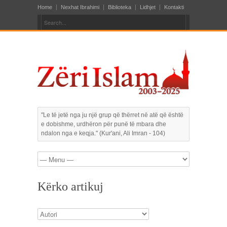
Home
Nexhat Ibrahimi
Biblioteka
Lidhjet
Kontakti
"Le të jetë nga ju një grup që thërret në atë që është
e dobishme, urdhëron për punë të mbara dhe
ndalon nga e keqja." (Kur'ani, Ali Imran - 104)
Kërko artikuj