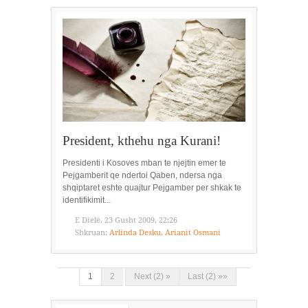
President, kthehu nga Kurani!
Presidenti i Kosoves mban te njejtin emer te
Pejgamberit qe ndertoi Qaben, ndersa nga
shqiptaret eshte quajtur Pejgamber per shkak te
identifikimit...
E Dielë, 23 Gusht 2009, 22:26
Shkruan:
Arlinda Desku, Arianit Osmani
1
2
Next (2) »
Last (2) »»