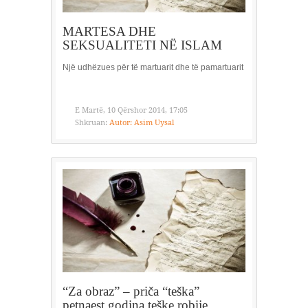
MARTESA DHE
SEKSUALITETI NË ISLAM
Një udhëzues për të martuarit dhe të pamartuarit
E Martë, 10 Qërshor 2014, 17:05
Shkruan:
Autor: Asim Uysal
“Za obraz” – priča “teška”
petnaest godina teške robije