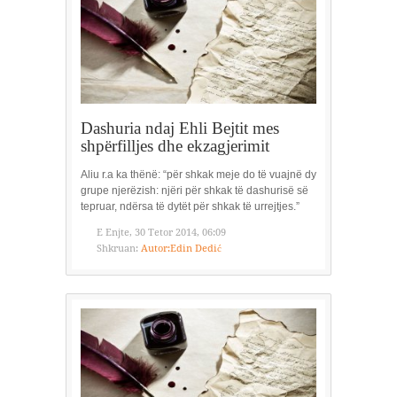
Dashuria ndaj Ehli Bejtit mes
shpërfilljes dhe ekzagjerimit
Aliu r.a ka thënë: “për shkak meje do të vuajnë dy
grupe njerëzish: njëri për shkak të dashurisë së
tepruar, ndërsa të dytët për shkak të urrejtjes.”
E Enjte, 30 Tetor 2014, 06:09
Shkruan:
Autor:Edin Dedić