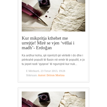
Kur mikpritja kthehet me
urrejtje! Mirë se vjen ‘vëllai i
madh’- Erdoğan
Ka ardhur koha, që njerëzit që vërtetë i do dhe i
përkrahë populli të flasin në emër të popullit, e jo
tu jepet rasti ‘qyqeve’ të ngurojnë kur nuk...
E Mërkurë, 23 Tetor 2013, 19:28
Shkruan:
Autor: Driton Morina