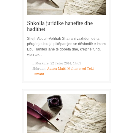
Shkolla juridike hanefite dhe
hadithet
Shejh Abdu’l-Vehhab Sha’rani vazhdon që ta
përgënjeshtrojë pikëpamjen se dëshmitë e Imam
Ebu Hanifes janë të dobëta dhe, krejt në fund,
vjen tek...
E Mërkurë, 22 Tetor 2014, 14:01
Shkruan:
Autor: Mufti Muhammed Teki
Usmani