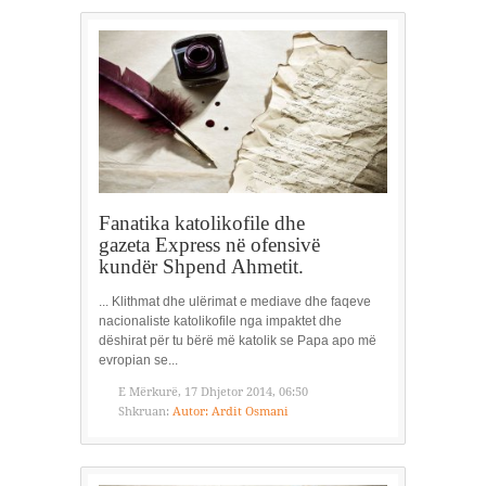
Fanatika katolikofile dhe
gazeta Express në ofensivë
kundër Shpend Ahmetit.
... Klithmat dhe ulërimat e mediave dhe faqeve
nacionaliste katolikofile nga impaktet dhe
dëshirat për tu bërë më katolik se Papa apo më
evropian se...
E Mërkurë, 17 Dhjetor 2014, 06:50
Shkruan:
Autor: Ardit Osmani