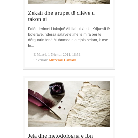
Zekati dhe grupet të cilëve u
takon ai
Falënderimet i takojnë All-llahut xh.sh, Krijuesit të
botërave, ndërsa salavetet më të mira për të
dërguarin tonë Muhamedin alejhis-selam, kurse
të...
E Martë, 1 Nëntor 2011, 18:52
Shkruan:
Muzemil Osmani
Jeta dhe metodologjia e Ibn