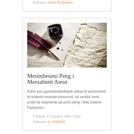
Shkruan:
Ardit Hoxhllaku
Mesimbesimi Peng i
Mentalitetit Ateist
Edhe pas gjashtëmbëdhjetë viteve të perëndimit
të sistemit monisto-komunist, në vendin tonë,
ende ka segmente që janë peng i këtij sistemi.
Padyshim,...
E Martë, 15 Shtator 2009, 13:02
Shkruan:
Q. OSMANI