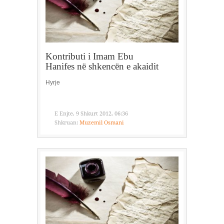
Kontributi i Imam Ebu
Hanifes në shkencën e akaidit
Hyrje
E Enjte, 9 Shkurt 2012, 06:36
Shkruan:
Muzemil Osmani