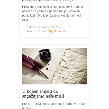
Priča zbog koje je Alija Nametak 1945. godine
osuđen na petnaest godina robije Poštovani
posjetitelji, Ovo je priča zbog koje je rahmetli
Alija...
E Dielë, 26 Janar 2014, 21:46
Shkruan:
Autor: Alija Nametak
U kojem smjeru da
angažujemo naše misli
Prvi put objavljeno u Takvimu IZ, Sarajevo, 1969.
godine