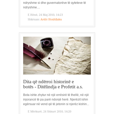
ndryshme si dhe guvernatorëve të qyteteve të
ndryshme....
E Hënë, 24 Maj 2010, 14:23
Shkruan:
Ardit Hoxhllaku
Dita që ndërroi historinë e
botës - Ditëlindja e Profetit a.s.
Bota ishte zhytur në një errësirë të thellë, në një
injorancë të pa parë ndonjë herë. Njerëzit ishin
egërsuar në vend që të jetonin si njerëz kishin...
E Mërkurë, 24 Shkurt 2010, 14:20