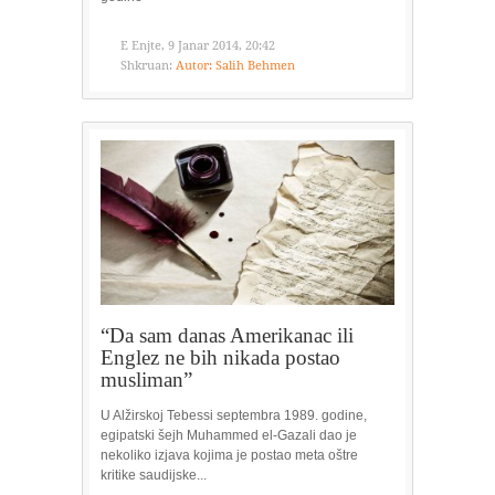
E Enjte, 9 Janar 2014, 20:42
Shkruan:
Autor: Salih Behmen
“Da sam danas Amerikanac ili
Englez ne bih nikada postao
musliman”
U Alžirskoj Tebessi septembra 1989. godine,
egipatski šejh Muhammed el-Gazali dao je
nekoliko izjava kojima je postao meta oštre
kritike saudijske...