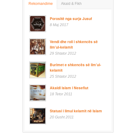
Rekomandime
Akaid & Fikh
Porositë nga surja Jusuf
8 Maj 2017
Vendi dhe roli i shkencës së
ilm’ul-kelamit
29 Shtator 2012
Burimet e shkencës së ilm’ul-
kelamit
25 Shtator 2012
Akaidi islam i Nesefiut
18 Tetor 2011
Statusi i ilmul kelamit në Islam
20 Gusht 2011