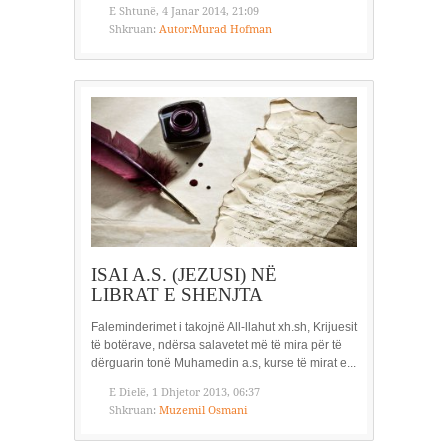
E Shtunë, 4 Janar 2014, 21:09
Shkruan:
Autor:Murad Hofman
ISAI A.S. (JEZUSI) NË
LIBRAT E SHENJTA
Faleminderimet i takojnë All-llahut xh.sh, Krijuesit
të botërave, ndërsa salavetet më të mira për të
dërguarin tonë Muhamedin a.s, kurse të mirat e...
E Dielë, 1 Dhjetor 2013, 06:37
Shkruan:
Muzemil Osmani