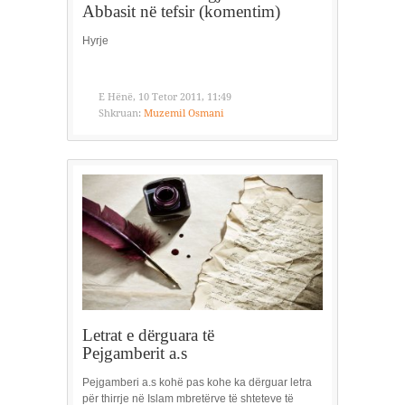
Abbasit në tefsir (komentim)
Hyrje
E Hënë, 10 Tetor 2011, 11:49
Shkruan:
Muzemil Osmani
Letrat e dërguara të
Pejgamberit a.s
Pejgamberi a.s kohë pas kohe ka dërguar letra
për thirrje në Islam mbretërve të shteteve të