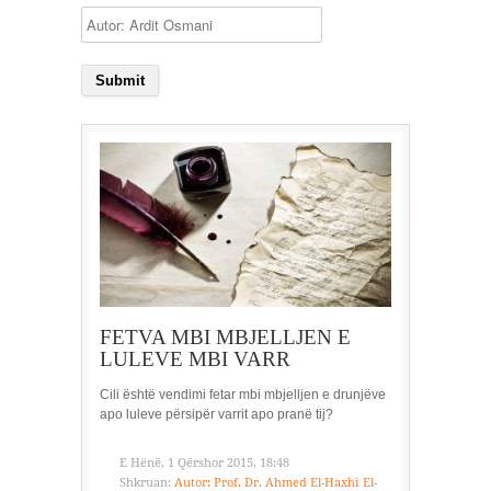
FETVA MBI MBJELLJEN E
LULEVE MBI VARR
Cili është vendimi fetar mbi mbjelljen e drunjëve
apo luleve përsipër varrit apo pranë tij?
E Hënë, 1 Qërshor 2015, 18:48
Shkruan:
Autor: Prof. Dr. Ahmed El-Haxhi El-