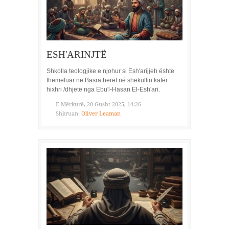
ESH'ARINJTË
Shkolla teologjike e njohur si Esh'arijjeh është
themeluar në Basra herët në shekullin katër
hixhri /dhjetë nga Ebu'l-Hasan El-Esh'ari.
E Mërkurë, 20 Gusht 2025, 14:26
Shkruan:
Oliver Leaman