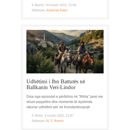
E Martë, 19 Gusht 2025, 22:36
Shkruan:
Andreas Soler
Udhëtimi i Ibn Battutës në
Ballkanin Veri-Lindor
Disa nga episodet e përfshira në "Rihla" janë me
shum paqartësi dhe momente të dyshimta
sikurse udhëtimi për në Konstantinopojë
E Hënë, 4 Gusht 2025, 21:07
Shkruan:
H. T. Norris