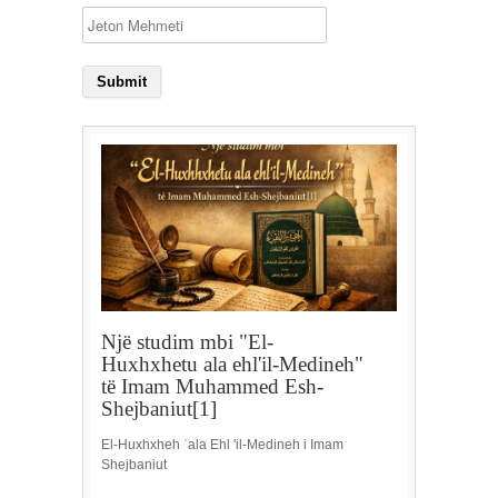
Një studim mbi "El-
Huxhxhetu ala ehl'il-Medineh"
të Imam Muhammed Esh-
Shejbaniut[1]
El-Huxhxheh ʿala Ehl 'il-Medineh i Imam
Shejbaniut