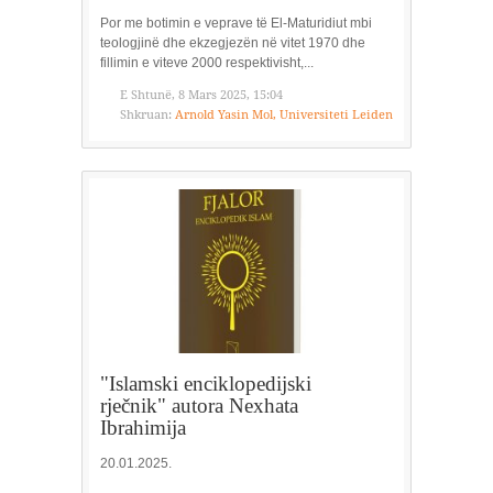
Por me botimin e veprave të El-Maturidiut mbi
teologjinë dhe ekzegjezën në vitet 1970 dhe
fillimin e viteve 2000 respektivisht,...
E Shtunë, 8 Mars 2025, 15:04
Shkruan:
Arnold Yasin Mol, Universiteti Leiden
"Islamski enciklopedijski
rječnik" autora Nexhata
Ibrahimija
20.01.2025.