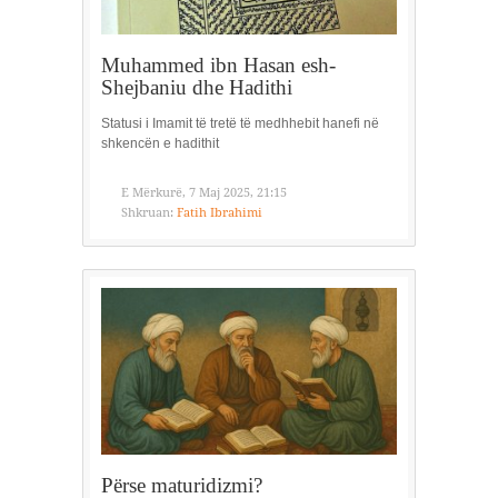
Muhammed ibn Hasan esh-
Shejbaniu dhe Hadithi
Statusi i Imamit të tretë të medhhebit hanefi në
shkencën e hadithit
E Mërkurë, 7 Maj 2025, 21:15
Shkruan:
Fatih Ibrahimi
Përse maturidizmi?