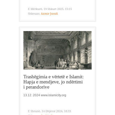
E Mërkurë, 19 Shkurt 2025, 15:15
Shkruan:
Azmir Jusufi
Trashëgimia e vërtetë e Islamit:
Hapja e mendjeve, jo ndërtimi
i perandorive
13.12. 2024 www.islamicity.org
E Shtunë, 14 Dhjetor 2024, 18:33