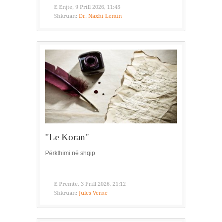
E Enjte, 9 Prill 2026, 11:45
Shkruan:
Dr. Naxhi Lemin
"Le Koran"
Përkthimi në shqip
E Premte, 3 Prill 2026, 21:12
Shkruan:
Jules Verne