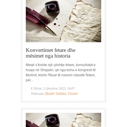
Konvertimet fetare dhe
mësimet nga historia
Meqë s’kishte një çështje fetare, konsullatat e
huaja në Shqipëri, që nga koha e kongresit të
Berlinit, kishin ꬵilluar të nxisnin ndasitë ꬵetare,
për...
E Hënë, 2 Qërshor 2025, 14:07
Shkruan:
Xhafer Sadiku, Tiranë