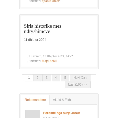
Shkruan:
Spahic Omer
Siria historike mes
ndryshimeve
11 dhjetor 2024
E Premte, 13 Dhjetor 2024, 14:22
Shkruan:
Majd Arbil
1
2
3
4
5
Next (2) »
Last (166) »»
Rekomandime
Akaid & Fikh
Porositë nga surja Jusuf