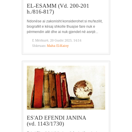
EL-ESAMM (Vd. 200-201
h./816-817)
Ndonëse ai zakonisht konsiderohet si mu'tezilit,
biografët e kësaj shkolle thuajse fare nuk e
përmendin atë dhe ai nuk gjendet në asnjë...
E Mërkurë, 20 Gusht 2025, 14:14
Shkruan:
Maha El-Kaisy
ES'AD EFENDI JANINA
(vd. 1143/1730)