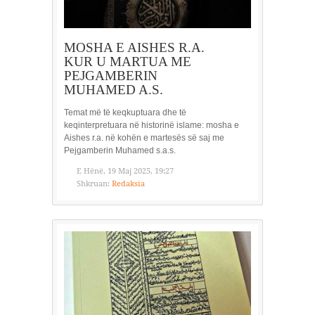
MOSHA E AISHES R.A.
KUR U MARTUA ME
PEJGAMBERIN
MUHAMED A.S.
Temat më të keqkuptuara dhe të
keqinterpretuara në historinë islame: mosha e
Aishes r.a. në kohën e martesës së saj me
Pejgamberin Muhamed s.a.s.
E Hënë, 19 Maj 2025, 19:27
Shkruan:
Redaksia