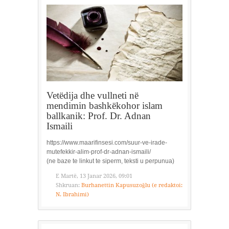
Vetëdija dhe vullneti në
mendimin bashkëkohor islam
ballkanik: Prof. Dr. Adnan
Ismaili
https://www.maarifinsesi.com/suur-ve-irade-
mutefekkir-alim-prof-dr-adnan-ismaili/
(ne baze te linkut te siperm, teksti u perpunua)
E Martë, 13 Janar 2026, 09:01
Shkruan:
Burhanettin Kapusuzoğlu (e redaktoi:
N. Ibrahimi)