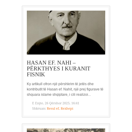
HASAN EF. NAHI –
PËRKTHYES I KURANIT
FISNIK
Ky artikull ofron një përshkrim të jetës dhe
kontributit të Hasan ef. Nahit, një prej figurave të
shquara islame shqiptare, i cili realizoi...
E Enjte, 26 Qërshor 2025, 16:41
Shkruan:
Resul ef. Rexhepi