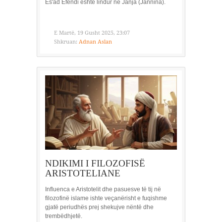
Es'ad Efendi është lindur në Janja (Jannina).
E Martë, 19 Gusht 2025, 23:07
Shkruan:
Adnan Aslan
NDIKIMI I FILOZOFISË
ARISTOTELIANE
Influenca e Aristotelit dhe pasuesve të tij në
filozofinë islame ishte veçanërisht e fuqishme
gjatë periudhës prej shekujve nëntë dhe
trembëdhjetë.