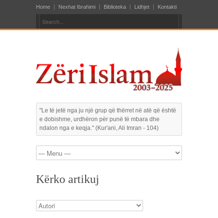
Home
Nexhat Ibrahimi
Biblioteka
Lidhjet
Kontakti
"Le të jetë nga ju një grup që thërret në atë që është
e dobishme, urdhëron për punë të mbara dhe
ndalon nga e keqja." (Kur'ani, Ali Imran - 104)
Kërko artikuj