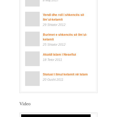
8 Maj 2017
Vendi dhe roli i shkencës së
ilm’ul-kelamit
29 Shtator 2012
Burimet e shkencës së ilm’ul-
kelamit
25 Shtator 2012
Akaidi islam i Nesefiut
18 Tetor 2011
Statusi i ilmul kelamit në Islam
20 Gusht 2011
Video