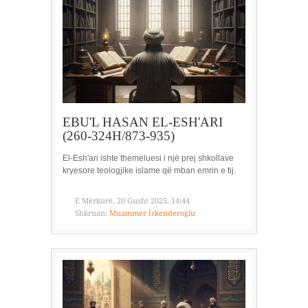
EBU'L HASAN EL-ESH'ARI
(260-324H/873-935)
El-Esh'ari ishte themeluesi i një prej shkollave
kryesore teologjike islame që mban emrin e tij.
E Mërkurë, 20 Gusht 2025, 14:44
Shkruan:
Muammer İskenderoğlu