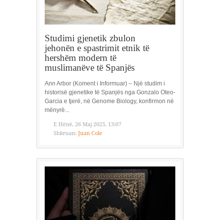
Studimi gjenetik zbulon
jehonën e spastrimit etnik të
hershëm modern të
muslimanëve të Spanjës
Ann Arbor (Koment i Informuar) – Një studim i
historisë gjenetike të Spanjës nga Gonzalo Oteo-
Garcia e tjerë, në Genome Biology, konfirmon në
mënyrë...
E Hënë, 26 Maj 2025, 13:07
Shkruan:
Juan Cole