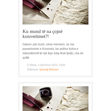
Ku mund të na çojnë
konvertimet?!
Gabon çdo kush, nëse mendon, se me
pavarësimin e Kosovës, ka ardhur koha e
mbizotërimit të një feje ndaj fesë tjetër, cila do
qoftë
E Hënë, 2 Qërshor 2025, 14:02
Shkruan:
Qemajl Morina