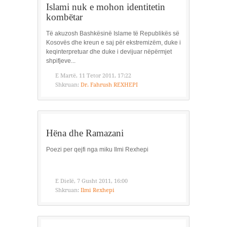
Islami nuk e mohon identitetin
kombëtar
Të akuzosh Bashkësinë Islame të Republikës së
Kosovës dhe kreun e saj për ekstremizëm, duke i
keqinterpretuar dhe duke i devijuar nëpërmjet
shpifjeve...
E Martë, 11 Tetor 2011, 17:22
Shkruan:
Dr. Fahrush REXHEPI
Hëna dhe Ramazani
Poezi per qejfi nga miku Ilmi Rexhepi
E Dielë, 7 Gusht 2011, 16:00
Shkruan:
Ilmi Rexhepi