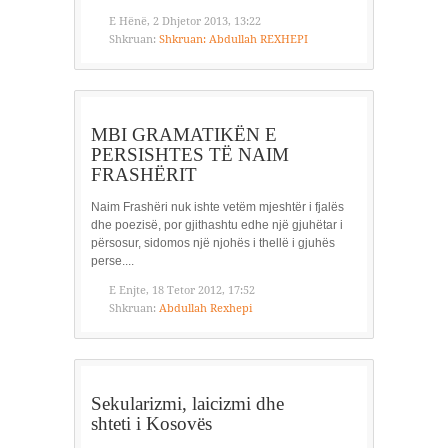
E Hënë, 2 Dhjetor 2013, 13:22
Shkruan:
Shkruan: Abdullah REXHEPI
MBI GRAMATIKËN E
PERSISHTES TË NAIM
FRASHËRIT
Naim Frashëri nuk ishte vetëm mjeshtër i fjalës
dhe poezisë, por gjithashtu edhe një gjuhëtar i
përsosur, sidomos një njohës i thellë i gjuhës
perse....
E Enjte, 18 Tetor 2012, 17:52
Shkruan:
Abdullah Rexhepi
Sekularizmi, laicizmi dhe
shteti i Kosovës