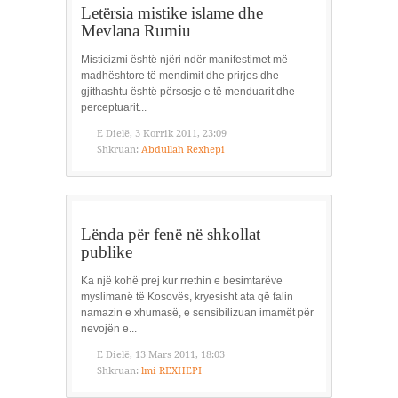
Letërsia mistike islame dhe
Mevlana Rumiu
Misticizmi është njëri ndër manifestimet më
madhështore të mendimit dhe prirjes dhe
gjithashtu është përsosje e të menduarit dhe
perceptuarit...
E Dielë, 3 Korrik 2011, 23:09
Shkruan:
Abdullah Rexhepi
Lënda për fenë në shkollat
publike
Ka një kohë prej kur rrethin e besimtarëve
myslimanë të Kosovës, kryesisht ata që falin
namazin e xhumasë, e sensibilizuan imamët për
nevojën e...
E Dielë, 13 Mars 2011, 18:03
Shkruan:
lmi REXHEPI