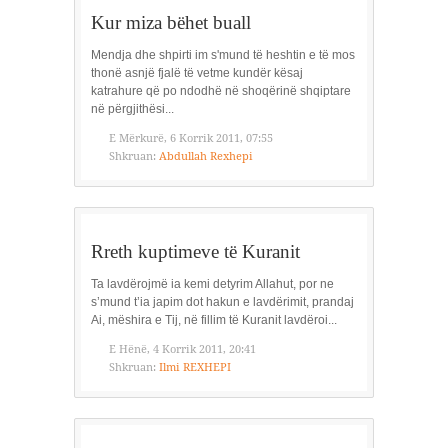
Kur miza bëhet buall
Mendja dhe shpirti im s'mund të heshtin e të mos
thonë asnjë fjalë të vetme kundër kësaj
katrahure që po ndodhë në shoqërinë shqiptare
në përgjithësi...
E Mërkurë, 6 Korrik 2011, 07:55
Shkruan:
Abdullah Rexhepi
Rreth kuptimeve të Kuranit
Ta lavdërojmë ia kemi detyrim Allahut, por ne
s’mund t’ia japim dot hakun e lavdërimit, prandaj
Ai, mëshira e Tij, në fillim të Kuranit lavdëroi...
E Hënë, 4 Korrik 2011, 20:41
Shkruan:
Ilmi REXHEPI