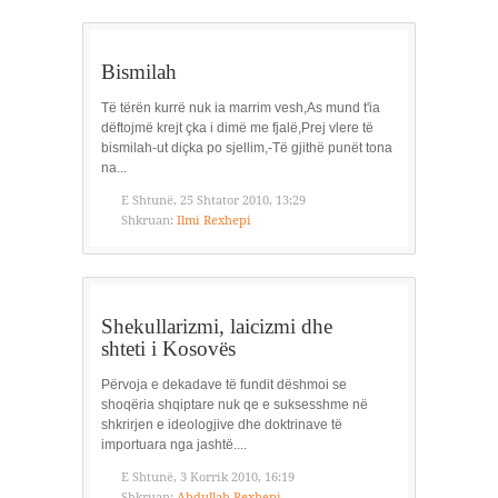
Bismilah
Të tërën kurrë nuk ia marrim vesh,As mund t'ia
dëftojmë krejt çka i dimë me fjalë,Prej vlere të
bismilah-ut diçka po sjellim,-Të gjithë punët tona
na...
E Shtunë, 25 Shtator 2010, 13:29
Shkruan:
Ilmi Rexhepi
Shekullarizmi, laicizmi dhe
shteti i Kosovës
Përvoja e dekadave të fundit dëshmoi se
shoqëria shqiptare nuk qe e suksesshme në
shkrirjen e ideologjive dhe doktrinave të
importuara nga jashtë....
E Shtunë, 3 Korrik 2010, 16:19
Shkruan:
Abdullah Rexhepi