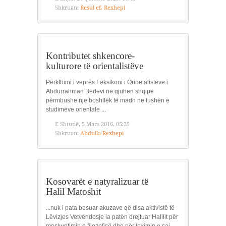
Shkruan:
Resul ef. Rexhepi
Kontributet shkencore-
kulturore të orientalistëve
Përkthimi i veprës Leksikoni i Orinetalistëve i
Abdurrahman Bedevi në gjuhën shqipe
përmbushë një boshllëk të madh në fushën e
studimeve orientale ...
E Shtunë, 5 Mars 2016, 05:35
Shkruan:
Abdulla Rexhepi
Kosovarët e natyralizuar të
Halil Matoshit
...nuk i pata besuar akuzave që disa aktivistë të
Lëvizjes Vetvendosje ia patën drejtuar Halilit për
moskuptimin e filozofisë dhe për leximin e saj...