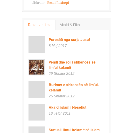
Shkruan:
Resul Rexhepi
Rekomandime
Akaid & Fikh
Porositë nga surja Jusuf
8 Maj 2017
Vendi dhe roli i shkencës së
ilm’ul-kelamit
29 Shtator 2012
Burimet e shkencës së ilm’ul-
kelamit
25 Shtator 2012
Akaidi islam i Nesefiut
18 Tetor 2011
Statusi i ilmul kelamit në Islam