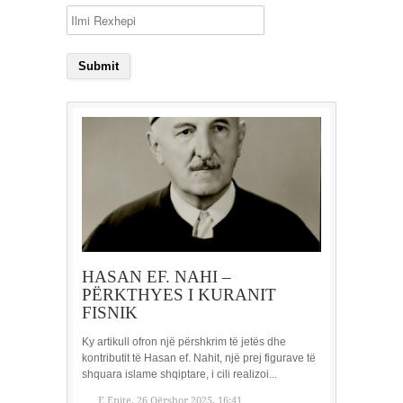
HASAN EF. NAHI –
PËRKTHYES I KURANIT
FISNIK
Ky artikull ofron një përshkrim të jetës dhe
kontributit të Hasan ef. Nahit, një prej figurave të
shquara islame shqiptare, i cili realizoi...
E Enjte, 26 Qërshor 2025, 16:41