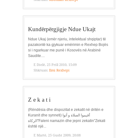
Kundërpërgjigje Ndue Ukajt
Ndue Ukaj (emër njeriu, intelektual shqiptar) të
pazakontë ka gjykuar emërimin e Rexhep Bojës
si i ngarkuar me punë i Kosovës në Arabinë
Saudite....
E Dielë, 25 Prill 2010, 15:09
Shkruan:
Ilmi Rexhepi
Z e k a t i
(Rëndësia dhe dispozitat e zekatit në dritën e
Kuranit dhe synneti) أقيموا الصلاة و آتوا
الزكاة"Faleni namazin dhe jepni zekatin”Zekati
është një...
E Martë, 25 Gusht 2009, 20:08