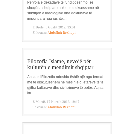
Përvoja e dekadave të fundit dëshmoi se
shoqëria shqiptare nuk qe e suksesshme në
shkrirjen e ideologjive dhe doktrinave të
importuara nga jashtë....
E Dielë, 5 Gusht 2012, 15:01
Shkruan:
Abdullah Rexhepi
Filozofia Islame, nevojë për
kulturën e mendimit shqiptar
AbstraktiFilozofia ndoshta është një nga termat
më të diskutueshëm në mesin e dijetarëve të të
gjitha kulturave dhe civilizimeve të botës. Aq sa
ka...
E Martë, 17 Korrik 2012, 19:47
Shkruan:
Abdullah Rexhepi