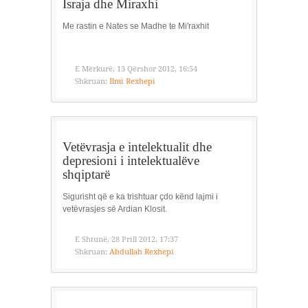
Israja dhe Miraxhi
Me rastin e Nates se Madhe te Mi'raxhit
E Mërkurë, 13 Qërshor 2012, 16:54
Shkruan:
Ilmi Rexhepi
Vetëvrasja e intelektualit dhe
depresioni i intelektualëve
shqiptarë
Sigurisht që e ka trishtuar çdo kënd lajmi i
vetëvrasjes së Ardian Klosit.
E Shtunë, 28 Prill 2012, 17:37
Shkruan:
Abdullah Rexhepi