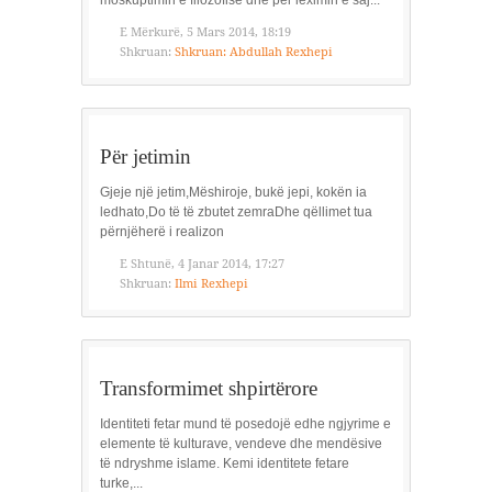
E Mërkurë, 5 Mars 2014, 18:19
Shkruan:
Shkruan: Abdullah Rexhepi
Për jetimin
Gjeje një jetim,Mëshiroje, bukë jepi, kokën ia
ledhato,Do të të zbutet zemraDhe qëllimet tua
përnjëherë i realizon
E Shtunë, 4 Janar 2014, 17:27
Shkruan:
Ilmi Rexhepi
Transformimet shpirtërore
Identiteti fetar mund të posedojë edhe ngjyrime e
elemente të kulturave, vendeve dhe mendësive
të ndryshme islame. Kemi identitete fetare
turke,...