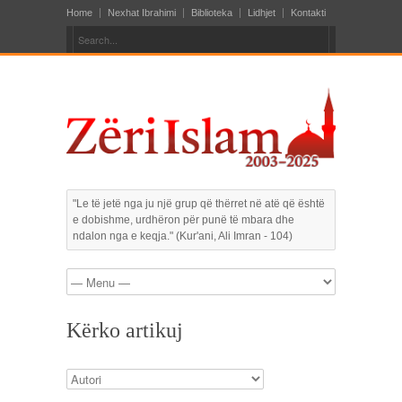
Home
Nexhat Ibrahimi
Biblioteka
Lidhjet
Kontakti
"Le të jetë nga ju një grup që thërret në atë që është
e dobishme, urdhëron për punë të mbara dhe
ndalon nga e keqja." (Kur'ani, Ali Imran - 104)
Kërko artikuj