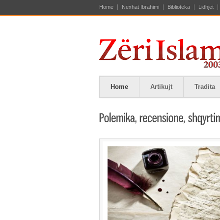
Home
Nexhat Ibrahimi
Biblioteka
Lidhjet
Home
Artikujt
Tradita