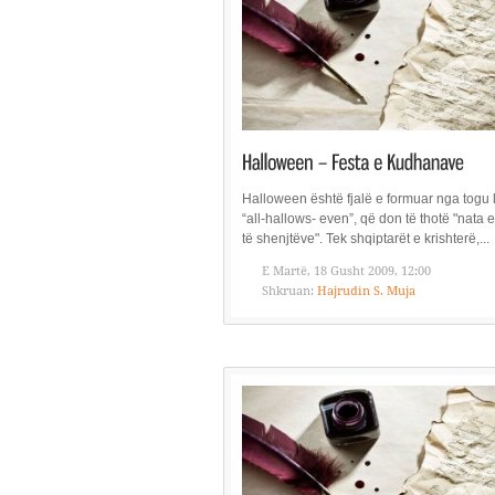
Halloween është fjalë e formuar nga togu 
“all-hallows- even”, që don të thotë "nata e
të shenjtëve". Tek shqiptarët e krishterë,...
E Martë, 18 Gusht 2009, 12:00
Shkruan:
Hajrudin S. Muja