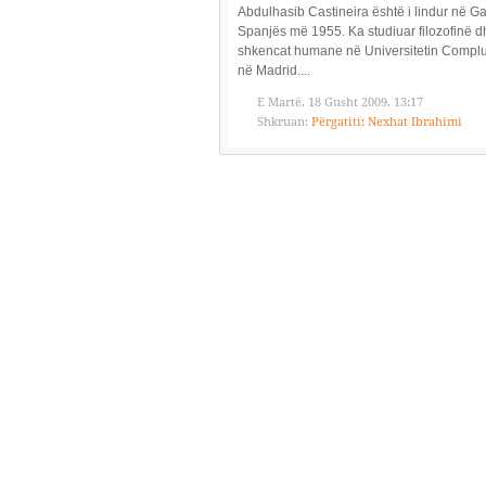
Abdulhasib Castineira është i lindur në Gal
Spanjës më 1955. Ka studiuar filozofinë d
shkencat humane në Universitetin Compl
në Madrid....
E Martë, 18 Gusht 2009, 13:17
Shkruan:
Përgatiti: Nexhat Ibrahimi