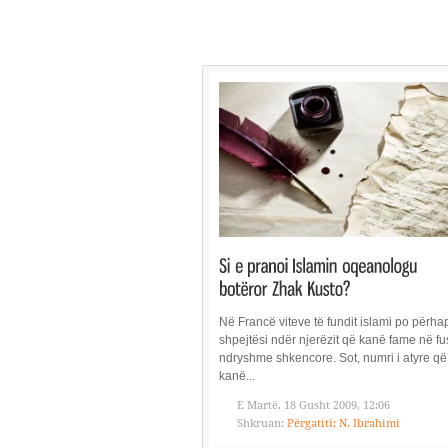
Në Francë viteve të fundit islami po përh
shpejtësi ndër njerëzit që kanë fame në fu
ndryshme shkencore. Sot, numri i atyre që
kanë...
E Martë, 18 Gusht 2009, 12:06
Shkruan:
Përgatiti: N. Ibrahimi