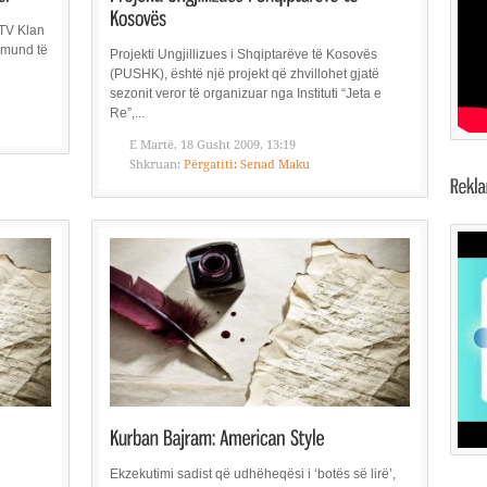
 TV Klan
 mund të
Projekti Ungjillizues i Shqiptarëve të Kosovës
(PUSHK), është një projekt që zhvillohet gjatë
sezonit veror të organizuar nga Instituti “Jeta e
Re”,...
E Martë, 18 Gusht 2009, 13:19
Shkruan:
Përgatiti: Senad Maku
Ekzekutimi sadist që udhëheqësi i ‘botës së lirë’,