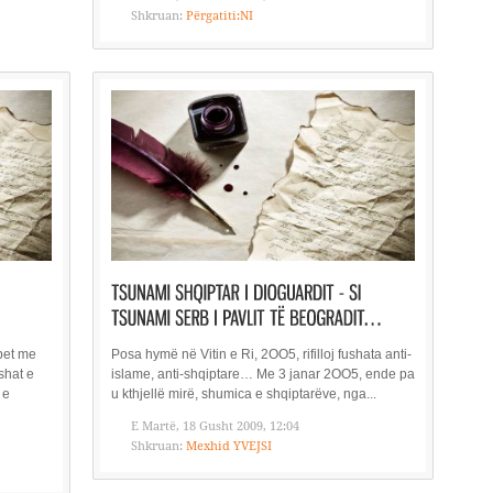
Shkruan:
Përgatiti:NI
apet me
Posa hymë në Vitin e Ri, 2OO5, rifilloj fushata anti-
shat e
islame, anti-shqiptare… Me 3 janar 2OO5, ende pa
 e
u kthjellë mirë, shumica e shqiptarëve, nga...
E Martë, 18 Gusht 2009, 12:04
Shkruan:
Mexhid YVEJSI