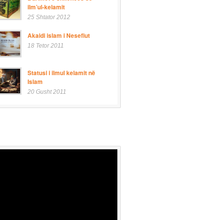
ilm’ul-kelamit
25 Shtator 2012
Akaidi islam i Nesefiut
18 Tetor 2011
Statusi i ilmul kelamit në
Islam
20 Gusht 2011