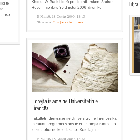
Xhorxh W. Bush i bërë presidentit iraken, Sadam
ici të
Husein më datë 30 dhjetor 2006, ditën kur...
he
utense
E Martë, 18 Gusht 2009, 13:13
Shkruan:
Olsi Jazexhi Tiranë
Fakulteti i drejtësisë në Universitetin e Firencës ka
miratuar programin sipas të cilit e drejta islame do
të studiohet në këtë fakultet. Këtë lajm e...
E Martë, 18 Gusht 2009, 12:22