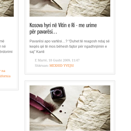
 më
Pavarësi apo vartësi…? “Duhet të reagosh ndaj së
r në
keqës që të mos bëhesh fajtor për ngadhnjimin e
përdorimi
saj” Kanti
E Martë, 18 Gusht 2009, 11:47
Shkruan:
MEXHID YVEJSI
r na
ifornia