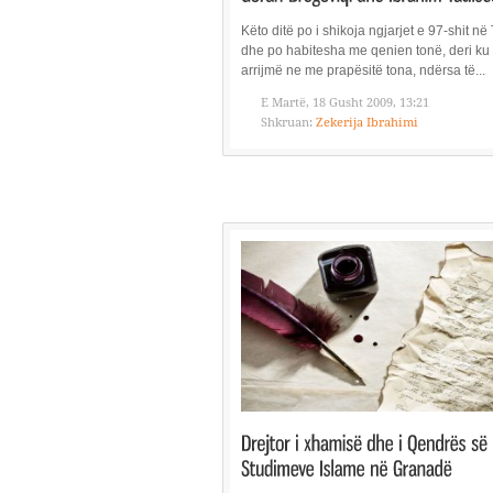
Këto ditë po i shikoja ngjarjet e 97-shit në
dhe po habitesha me qenien tonë, deri ku
arrijmë ne me prapësitë tona, ndërsa të...
E Martë, 18 Gusht 2009, 13:21
Shkruan:
Zekerija Ibrahimi