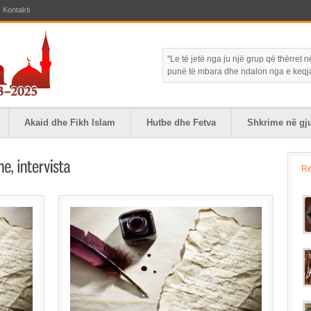
Kontakti
"Le të jetë nga ju një grup që thërret
punë të mbara dhe ndalon nga e keqja."
Akaid dhe Fikh Islam
Hutbe dhe Fetva
Shkrime në gju
R