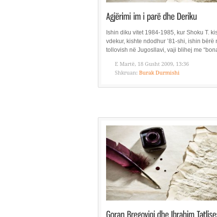
Ishin diku vitet 1984-1985, kur Shoku T. ki
vdekur, kishte ndodhur ’81-shi, ishin bërë 
tollovish në Jugosllavi, vaji blihej me “bona
E Martë, 18 Gusht 2009, 13:36
Shkruan:
Burak Durmishi