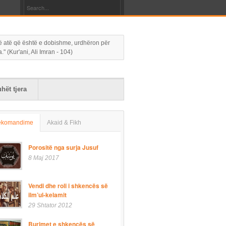
 në atë që është e dobishme, urdhëron për
 (Kur'ani, Ali Imran - 104)
hët tjera
ekomandime
Akaid & Fikh
Porositë nga surja Jusuf
8 Maj 2017
Vendi dhe roli i shkencës së
ilm’ul-kelamit
29 Shtator 2012
Burimet e shkencës së