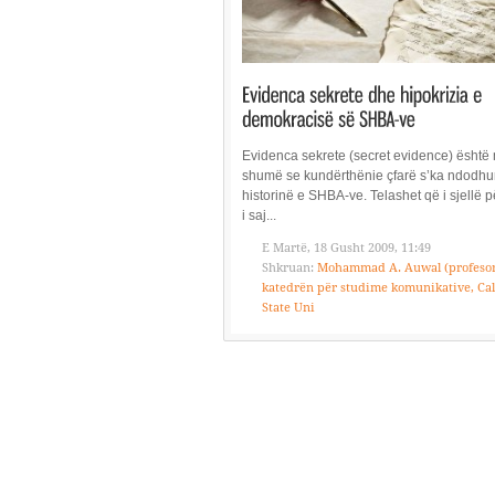
Evidenca sekrete (secret evidence) është
shumë se kundërthënie çfarë s’ka ndodhu
historinë e SHBA-ve. Telashet që i sjellë 
i saj...
E Martë, 18 Gusht 2009, 11:49
Shkruan:
Mohammad A. Auwal (profeso
katedrën për studime komunikative, Cal
State Uni