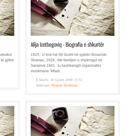
leksikor
1925.: U lind më 08 Gusht në qytetin Bosanski
 të gjithë
Shamac. 1928.: Me familjen u shpërngul në
Sarajevë.1941.: Iu bashkangjit organizatës
muslimane ‘Mladi...
E Martë, 18 Gusht 2009, 11:51
Shkruan:
Nexhat Ibrahimi