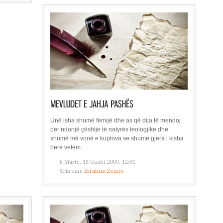
Unë isha shumë fëmijë dhe as që dija të mendoj
për ndonjë çështje të natyrës teologjike dhe
shumë më vonë e kuptova se shumë gjëra i kisha
bërë vetëm...
E Martë, 18 Gusht 2009, 12:01
Shkruan:
Ibrahim Zeqiri