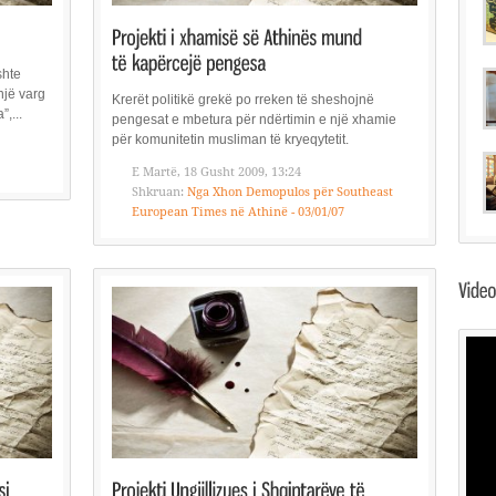
shte
një varg
Krerët politikë grekë po rreken të sheshojnë
”,...
pengesat e mbetura për ndërtimin e një xhamie
për komunitetin musliman të kryeqytetit.
E Martë, 18 Gusht 2009, 13:24
Shkruan:
Nga Xhon Demopulos për Southeast
European Times në Athinë - 03/01/07