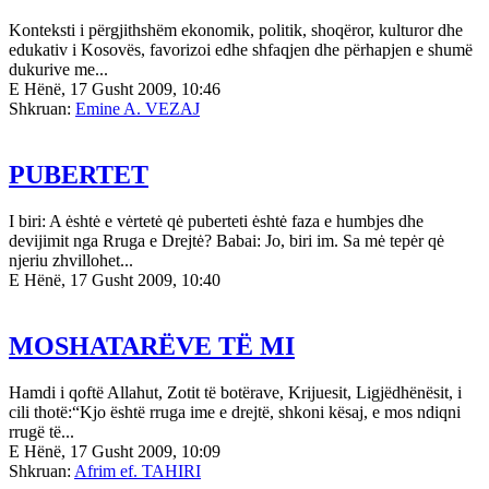
Konteksti i përgjithshëm ekonomik, politik, shoqëror, kulturor dhe
edukativ i Kosovës, favorizoi edhe shfaqjen dhe përhapjen e shumë
dukurive me...
E Hënë, 17 Gusht 2009, 10:46
Shkruan:
Emine A. VEZAJ
PUBERTET
I biri: A ėshtė e vėrtetė qė puberteti ėshtė faza e humbjes dhe
devijimit nga Rruga e Drejtė? Babai: Jo, biri im. Sa mė tepėr qė
njeriu zhvillohet...
E Hënë, 17 Gusht 2009, 10:40
MOSHATARËVE TË MI
Hamdi i qoftë Allahut, Zotit të botërave, Krijuesit, Ligjëdhënësit, i
cili thotë:“Kjo është rruga ime e drejtë, shkoni kësaj, e mos ndiqni
rrugë të...
E Hënë, 17 Gusht 2009, 10:09
Shkruan:
Afrim ef. TAHIRI