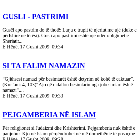
GUSLI - PASTRIMI
Gusël apo pastrim do të thotë: Larja e trupit të njeriut me ujë (duke e
përfshirë në tërësi). Gusli apo pastrimi është një ndër obligimet e
Sheriatit...
E Hënë, 17 Gusht 2009, 09:34
SI TA FALIM NAMAZIN
“Gjithsesi namazi për besimtarët është detyrim në kohë të caktuar”.
(Kur’ani: 4, 103)“Ajo që e dallon besimtarin nga jobesimtari është
namazi”....
E Hënë, 17 Gusht 2009, 09:33
PEJGAMBERIA NË ISLAM
Për religjionet si Judaizmi dhe Krishterimi, Pejgamberia nuk është e
panjohur. Kjo në Islam përqëndrohet në një domethënie të posaçme.
E Hënë, 17 Gusht 2009, 09:28