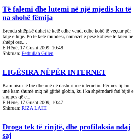
Të falemi dhe lutemi në një mjedis ku të
na shohë fëmija
Brenda shtëpisë duhet të ketë edhe vend, edhe kohë të ve­çuar për
falje e lutje. Po të ketë mundësi, namazet e pesë kohë­ve të falen në
shtëpi ose,...
E Hënë, 17 Gusht 2009, 10:48
Shkruan:
Fethullah Gülen
LIGËSIRA NËPËR INTERNET
Kam nisur të bie dhe unë në dashuri me internetin. Përmes tij tani
unë kam shumë miq në gjithë globin, ku i ka shpërndarë fati bijtë e
shqipes që e...
E Hënë, 17 Gusht 2009, 10:47
Shkruan:
RIZA LAHI
Droga tek të rinjtë, dhe profilaksia ndaj
saj