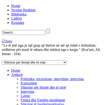
Home
Nexhat Ibrahimi
Biblioteka
Lidhjet
Kontakti
"Le të jetë nga ju një grup që thërret në atë që është e dobishme,
urdhëron për punë të mbara dhe ndalon nga e keqja." (Kur'ani, Ali
Imran - 104)
Home
Artikujt
Polemika, recensione, shqyrtime, intervista
Kuriozitete
Shkrime për fëmijë dhe të rinjë
Intervista
Lajme
Femra dhe Familja muslimane
Shkrime të bashkëpunëtorëve