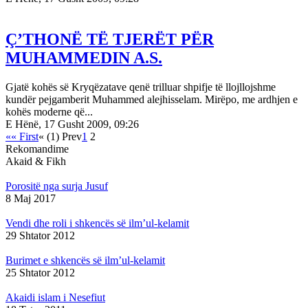
Ç’THONË TË TJERËT PËR
MUHAMMEDIN A.S.
Gjatë kohës së Kryqëzatave qenë trilluar shpifje të llojllojshme
kundër pejgamberit Muhammed alejhisselam. Mirëpo, me ardhjen e
kohës moderne që...
E Hënë, 17 Gusht 2009, 09:26
«« First
« (1) Prev
1
2
Rekomandime
Akaid & Fikh
Porositë nga surja Jusuf
8 Maj 2017
Vendi dhe roli i shkencës së ilm’ul-kelamit
29 Shtator 2012
Burimet e shkencës së ilm’ul-kelamit
25 Shtator 2012
Akaidi islam i Nesefiut