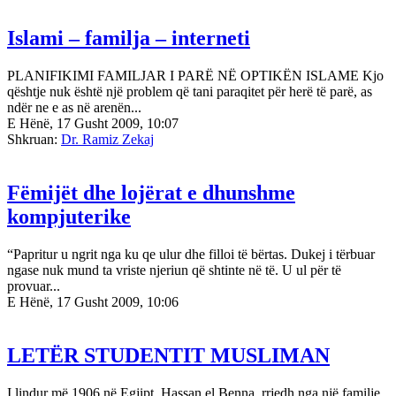
Islami – familja – interneti
PLANIFIKIMI FAMILJAR I PARË NË OPTIKËN ISLAME Kjo
qështje nuk është një problem që tani paraqitet për herë të parë, as
ndër ne e as në arenën...
E Hënë, 17 Gusht 2009, 10:07
Shkruan:
Dr. Ramiz Zekaj
Fëmijët dhe lojërat e dhunshme
kompjuterike
“Papritur u ngrit nga ku qe ulur dhe filloi të bërtas. Dukej i tërbuar
ngase nuk mund ta vriste njeriun që shtinte në të. U ul për të
provuar...
E Hënë, 17 Gusht 2009, 10:06
LETËR STUDENTIT MUSLIMAN
I lindur më 1906 në Egjipt, Hassan el Benna, rrjedh nga një familje