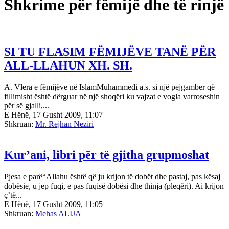
Shkrime për fëmijë dhe të rinjë
SI TU FLASIM FËMIJËVE TANË PËR
ALL-LLAHUN XH. SH.
A. Vlera e fëmijëve në IslamMuhammedi a.s. si një pejgamber që
fillimisht është dërguar në një shoqëri ku vajzat e vogla varroseshin
për së gjalli,...
E Hënë, 17 Gusht 2009, 11:07
Shkruan:
Mr. Rejhan Neziri
Kur’ani, libri për të gjitha grupmoshat
Pjesa e parë“Allahu është që ju krijon të dobët dhe pastaj, pas kësaj
dobësie, u jep fuqi, e pas fuqisë dobësi dhe thinja (pleqëri). Ai krijon
ç’të...
E Hënë, 17 Gusht 2009, 11:05
Shkruan:
Mehas ALIJA