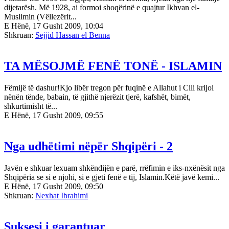
dijetarësh. Më 1928, ai formoi shoqërinë e quajtur Ikhvan el-
Muslimin (Vëllezërit...
E Hënë, 17 Gusht 2009, 10:04
Shkruan:
Sejjid Hassan el Benna
TA MËSOJMË FENË TONË - ISLAMIN
Fëmijë të dashur!Kjo libër tregon për fuqinë e Allahut i Cili krijoi
nënën tënde, babain, të gjithë njerëzit tjerë, kafshët, bimët,
shkurtimisht të...
E Hënë, 17 Gusht 2009, 09:55
Nga udhëtimi nëpër Shqipëri - 2
Javën e shkuar lexuam shkëndijën e parë, rrëfimin e iks-nxënësit nga
Shqipëria se si e njohi, si e gjeti fenë e tij, Islamin.Këtë javë kemi...
E Hënë, 17 Gusht 2009, 09:50
Shkruan:
Nexhat Ibrahimi
Suksesi i garantuar