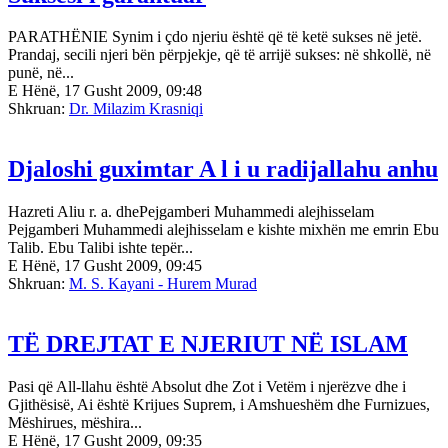
PARATHËNIE Synim i çdo njeriu është që të ketë sukses në jetë.
Prandaj, secili njeri bën përpjekje, që të arrijë sukses: në shkollë, në
punë, në...
E Hënë, 17 Gusht 2009, 09:48
Shkruan:
Dr. Milazim Krasniqi
Djaloshi guximtar A l i u radijallahu anhu
Hazreti Aliu r. a. dhePejgamberi Muhammedi alejhisselam
Pejgamberi Muhammedi alejhisselam e kishte mixhën me emrin Ebu
Talib. Ebu Talibi ishte tepër...
E Hënë, 17 Gusht 2009, 09:45
Shkruan:
M. S. Kayani - Hurem Murad
TË DREJTAT E NJERIUT NË ISLAM
Pasi që All-llahu është Absolut dhe Zot i Vetëm i njerëzve dhe i
Gjithësisë, Ai është Krijues Suprem, i Amshueshëm dhe Furnizues,
Mëshirues, mëshira...
E Hënë, 17 Gusht 2009, 09:35