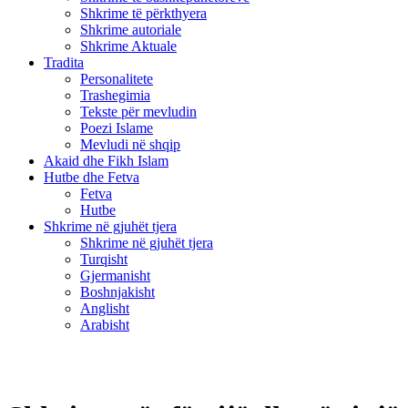
Shkrime të përkthyera
Shkrime autoriale
Shkrime Aktuale
Tradita
Personalitete
Trashegimia
Tekste për mevludin
Poezi Islame
Mevludi në shqip
Akaid dhe Fikh Islam
Hutbe dhe Fetva
Fetva
Hutbe
Shkrime në gjuhët tjera
Shkrime në gjuhët tjera
Turqisht
Gjermanisht
Boshnjakisht
Anglisht
Arabisht