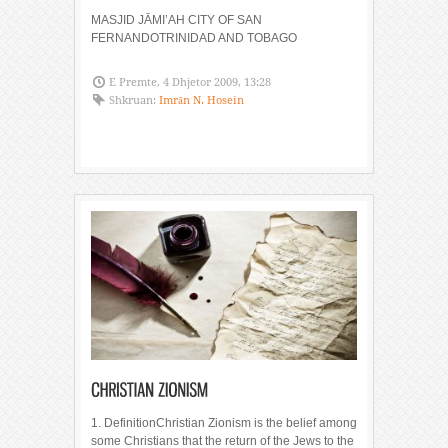
MASJID JĀMI’AH CITY OF SAN
FERNANDOTRINIDAD AND TOBAGO
E Premte, 4 Dhjetor 2009, 13:28
Shkruan:
Imrān N. Hosein
1. DefinitionChristian Zionism is the belief among
some Christians that the return of the Jews to the