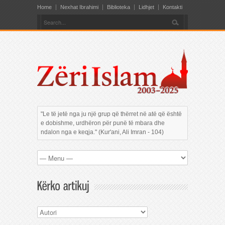
Home
Nexhat Ibrahimi
Biblioteka
Lidhjet
Kontakti
"Le të jetë nga ju një grup që thërret në atë që është
e dobishme, urdhëron për punë të mbara dhe
ndalon nga e keqja." (Kur'ani, Ali Imran - 104)