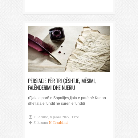
(Fjala e parë e Shpalljes,fjala e parë në Kur’an
dhefjala e fundit në suren e fundit)
E Shtunë, 8 Janar 2022, 11:51
Shkruan:
N. Ibrahimi