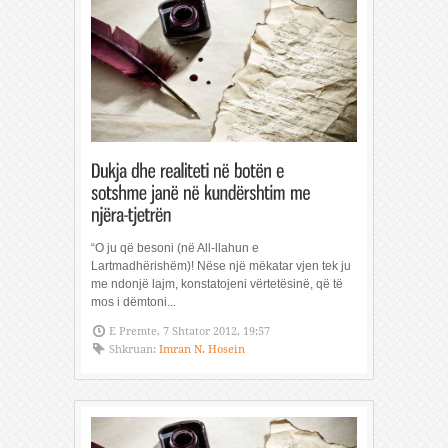
“O ju që besoni (në All-llahun e
Lartmadhërishëm)! Nëse një mëkatar vjen tek ju
me ndonjë lajm, konstatojeni vërtetësinë, që të
mos i dëmtoni...
E Premte, 7 Shtator 2012, 19:57
Shkruan:
Imran N. Hosein