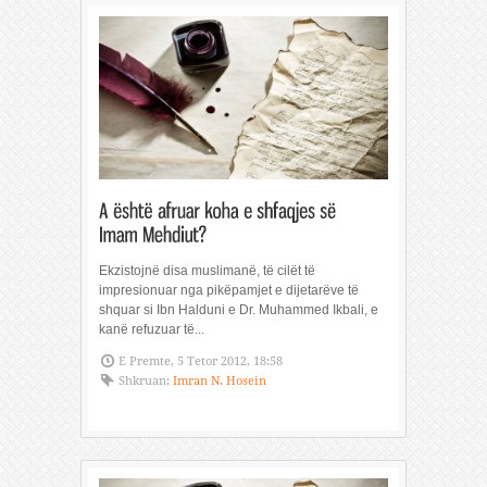
Ekzistojnë disa muslimanë, të cilët të
impresionuar nga pikëpamjet e dijetarëve të
shquar si Ibn Halduni e Dr. Muhammed Ikbali, e
kanë refuzuar të...
E Premte, 5 Tetor 2012, 18:58
Shkruan:
Imran N. Hosein