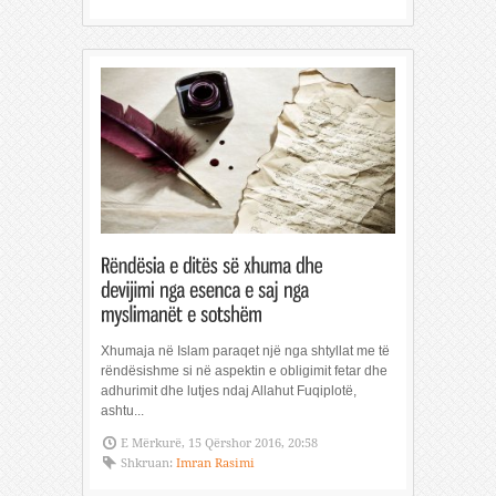
Xhumaja në Islam paraqet një nga shtyllat me të
rëndësishme si në aspektin e obligimit fetar dhe
adhurimit dhe lutjes ndaj Allahut Fuqiplotë,
ashtu...
E Mërkurë, 15 Qërshor 2016, 20:58
Shkruan:
Imran Rasimi