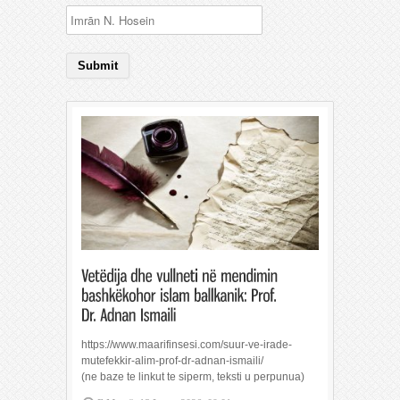
https://www.maarifinsesi.com/suur-ve-irade-
mutefekkir-alim-prof-dr-adnan-ismaili/
(ne baze te linkut te siperm, teksti u perpunua)