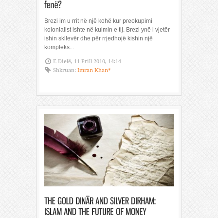
Brezi im u rrit në një kohë kur preokupimi
kolonialist ishte në kulmin e tij. Brezi ynë i vjetër
ishin skllevër dhe për rrjedhojë kishin një
kompleks...
E Dielë, 11 Prill 2010, 14:14
Shkruan:
Imran Khan*