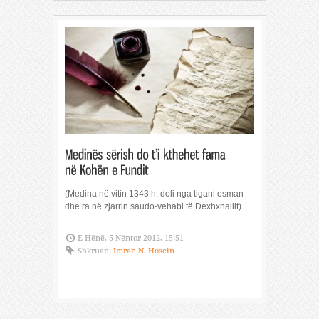
(Medina në vitin 1343 h. doli nga tigani osman
dhe ra në zjarrin saudo-vehabi të Dexhxhallit)
E Hënë, 5 Nëntor 2012, 15:51
Shkruan:
Imran N. Hosein