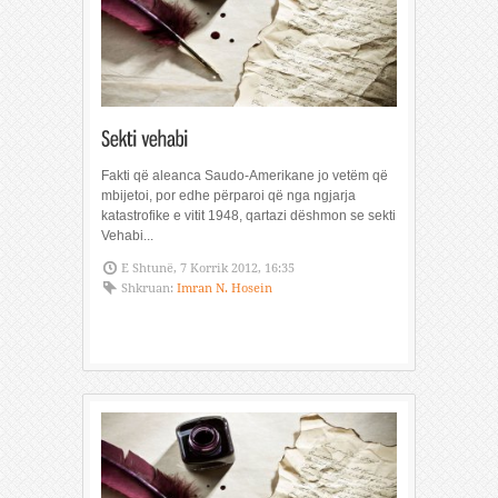
Fakti që aleanca Saudo-Amerikane jo vetëm që
mbijetoi, por edhe përparoi që nga ngjarja
katastrofike e vitit 1948, qartazi dëshmon se sekti
Vehabi...
E Shtunë, 7 Korrik 2012, 16:35
Shkruan:
Imran N. Hosein