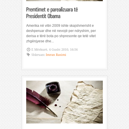
Amerika në vitin 2009 ishte skajshmerisht e
deshperuar dhe në nevojë per ndryshim, per
derisa e tërë bota po shpresonte qe tetë vitet
zhgënjyese dhe...
E Mërkurë, 4 Gusht 2010, 16:56
Shkruan:
Imran Rasimi