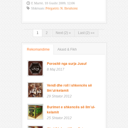
E Martë, 18 Gusht 2009, 12:06
Shkruan:
Përgatiti: N. Ibrahimi
1
2
Next (2) »
Last (2) »»
Rekomandime
Akaid & Fikh
Porositë nga surja Jusuf
8 Maj 2017
Vendi dhe roli i shkencës së
ilm’ul-kelamit
29 Shtator 2012
Burimet e shkencës së ilm’ul-
kelamit
25 Shtator 2012