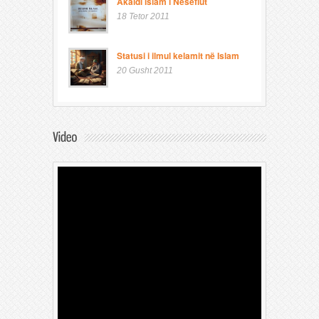
Akaidi islam i Nesefiut
18 Tetor 2011
Statusi i ilmul kelamit në Islam
20 Gusht 2011