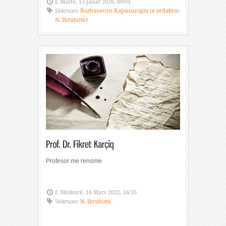
E Martë, 13 Janar 2026, 09:01
Shkruan:
Burhanettin Kapusuzoğlu (e redaktoi:
N. Ibrahimi)
Profesor me renome
E Mërkurë, 16 Mars 2022, 16:35
Shkruan:
N. Ibrahimi