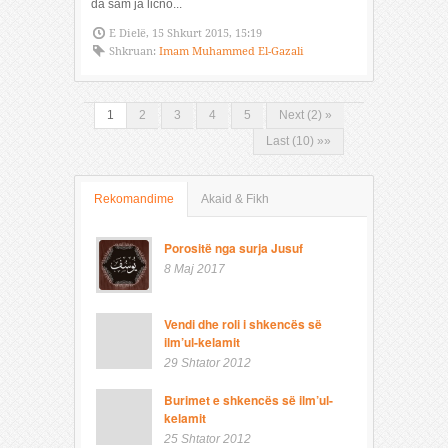
da sam ja lično...
E Dielë, 15 Shkurt 2015, 15:19
Shkruan:
Imam Muhammed El-Gazali
1
2
3
4
5
Next (2) »
Last (10) »»
Rekomandime
Akaid & Fikh
Porositë nga surja Jusuf
8 Maj 2017
Vendi dhe roli i shkencës së
ilm’ul-kelamit
29 Shtator 2012
Burimet e shkencës së ilm’ul-
kelamit
25 Shtator 2012