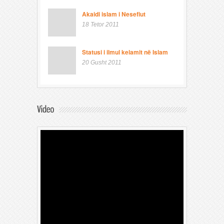
Akaidi islam i Nesefiut
18 Tetor 2011
Statusi i ilmul kelamit në Islam
20 Gusht 2011