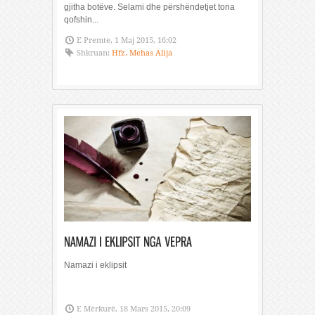
gjitha botëve. Selami dhe përshëndetjet tona
qofshin...
E Premte, 1 Maj 2015, 16:02
Shkruan:
Hfz. Mehas Alija
Namazi i eklipsit
E Mërkurë, 18 Mars 2015, 20:09