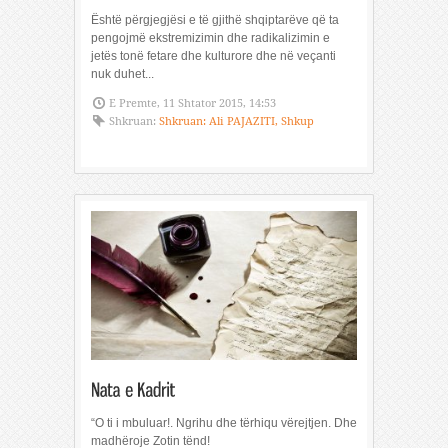
Është përgjegjësi e të gjithë shqiptarëve që ta
pengojmë ekstremizimin dhe radikalizimin e
jetës tonë fetare dhe kulturore dhe në veçanti
nuk duhet...
E Premte, 11 Shtator 2015, 14:53
Shkruan:
Shkruan: Ali PAJAZITI, Shkup
“O ti i mbuluar!. Ngrihu dhe tërhiqu vërejtjen. Dhe
madhëroje Zotin tënd!