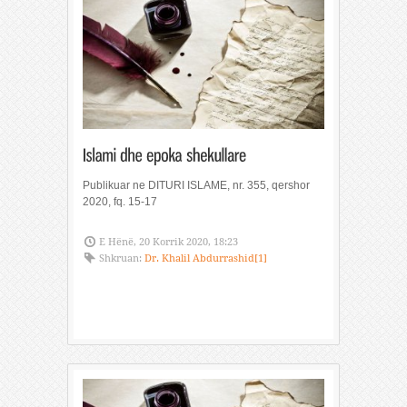
Publikuar ne DITURI ISLAME, nr. 355, qershor
2020, fq. 15-17
E Hënë, 20 Korrik 2020, 18:23
Shkruan:
Dr. Khalil Abdurrashid[1]