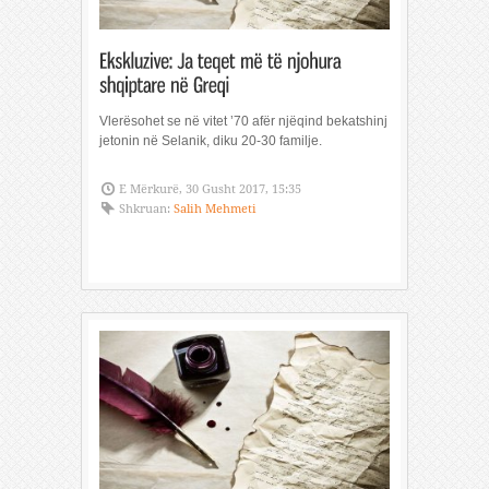
Vlerësohet se në vitet ’70 afër njëqind bekatshinj
jetonin në Selanik, diku 20-30 familje.
E Mërkurë, 30 Gusht 2017, 15:35
Shkruan:
Salih Mehmeti