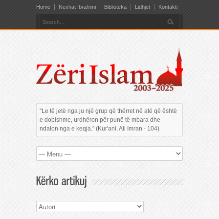
Home
Nexhat Ibrahimi
Biblioteka
Lidhjet
Kontakti
"Le të jetë nga ju një grup që thërret në atë që është
e dobishme, urdhëron për punë të mbara dhe
ndalon nga e keqja." (Kur'ani, Ali Imran - 104)