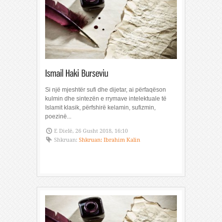
Si një mjeshtër sufi dhe dijetar, ai përfaqëson
kulmin dhe sintezën e rrymave intelektuale të
Islamit klasik, përfshirë kelamin, sufizmin,
poezinë...
E Dielë, 26 Gusht 2018, 16:10
Shkruan:
Shkruan: Ibrahim Kalin