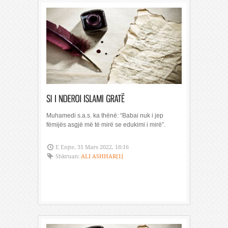
Muhamedi s.a.s. ka thënë: “Babai nuk i jep
fëmijës asgjë më të mirë se edukimi i mirë”.
E Enjte, 31 Mars 2022, 18:16
Shkruan:
ALI ASHHAR[1]