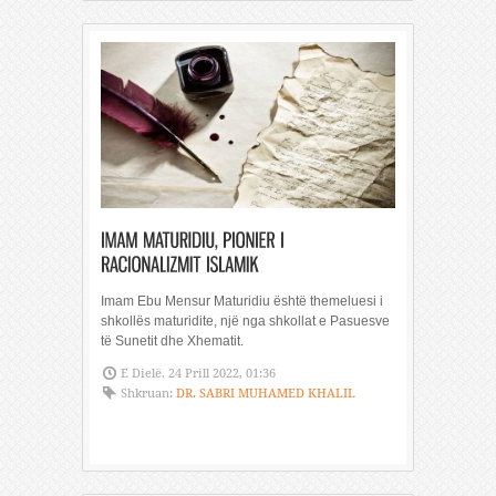
Imam Ebu Mensur Maturidiu është themeluesi i
shkollës maturidite, një nga shkollat e Pasuesve
të Sunetit dhe Xhematit.
E Dielë, 24 Prill 2022, 01:36
Shkruan:
DR. SABRI MUHAMED KHALIL