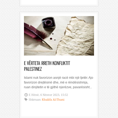
Islami nuk favorizon asnjë racë mbi një tjetër. Ajo
favorizon drejtësinë dhe, më e rëndësishmja,
ruan dinjitetin e të gjithë njerëzve, pavarësisht...
E Hënë, 6 Nëntor 2023, 15:52
Shkruan:
Khalifa Al-Thani