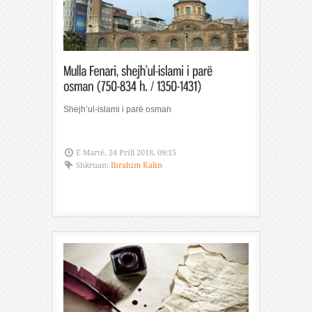
Shejh’ul-islami i parë osman
E Martë, 24 Prill 2018, 09:15
Shkruan:
Ibrahim Kalin