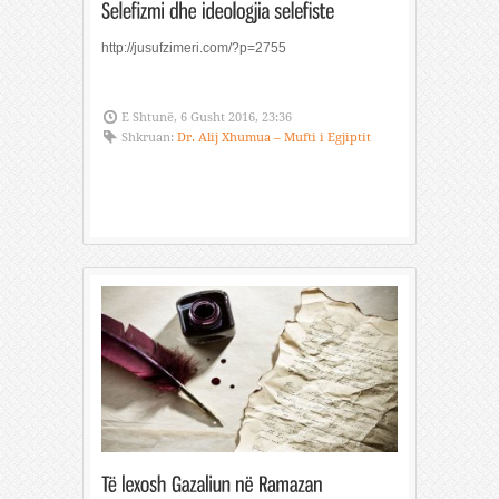
http://jusufzimeri.com/?p=2755
E Shtunë, 6 Gusht 2016, 23:36
Shkruan:
Dr. Alij Xhumua – Mufti i Egjiptit