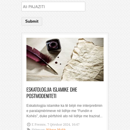
Eskatologjia islamike ka të bëjë me interpretimin
e paralajmërimeve në lidhje me “Fundin e
Kohës”, duke përfshirë ato në lidhje me trazirat...
E Premte, 7 Qërshor 2024, 16:47
Shkruan:
Nibras Malik