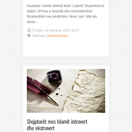
Gazaliut i është dhënë titulli i nderit “Ḥuxhxhet el-
Islām” (Prova e Islamit) dhe konsiderohet
Muxheddid ose përtëritës i fesë, një i tillë që
sipas...
E Enjte, 16 Qërshor 2016, 21:57
Shkruan:
İbrahim Kalın