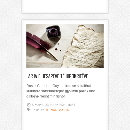
Rasti i Claudine Gay ilustron se si luftërat
kulturore shtrembërojnë gjykimin politik dhe
diktojnë rreshtimin fisnor.
E Martë, 23 Janar 2024, 16:34
Shkruan:
KENAN MALIK