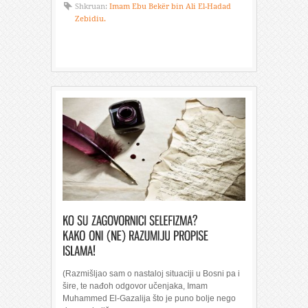
Shkruan:
Imam Ebu Bekër bin Ali El-Hadad
Zebidiu.
(Razmišljao sam o nastaloj situaciji u Bosni pa i
šire, te nađoh odgovor učenjaka, Imam
Muhammed El-Gazalija što je puno bolje nego