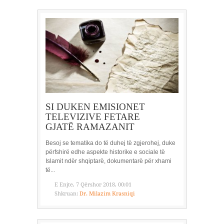
SI DUKEN EMISIONET
TELEVIZIVE FETARE
GJATË RAMAZANIT
Besoj se tematika do të duhej të zgjerohej, duke
përfshirë edhe aspekte historike e sociale të
Islamit ndër shqiptarë, dokumentarë për xhami
të...
E Enjte, 7 Qërshor 2018, 00:01
Shkruan:
Dr. Milazim Krasniqi