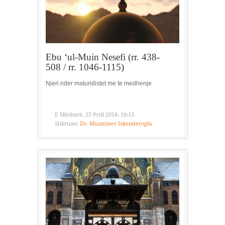
Ebu ‘ul-Muin Nesefi (rr. 438-
508 / rr. 1046-1115)
Njeri nder maturidistet me te medhenje
E Mërkurë, 25 Prill 2018, 18:13
Shkruan:
Dr. Muammer Iskenderoglu