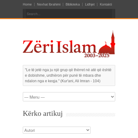
Home
Nexhat Ibrahimi
Biblioteka
Lidhjet
Kontakti
"Le të jetë nga ju një grup që thërret në atë që është
e dobishme, urdhëron për punë të mbara dhe
ndalon nga e keqja." (Kur'ani, Ali Imran - 104)
Kërko artikuj