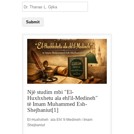
Një studim mbi "El-
Huxhxhetu ala ehl'il-Medineh"
të Imam Muhammed Esh-
Shejbaniut[1]
El-Huxhxheh ʿala Ehl 'il-Medineh i Imam
Shejbaniut