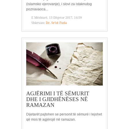
(islamsko vjerovanje), i slovi za istaknutog
poznavaoca...
E Mërkurë, 13 Dhjetor 2017, 14:59
Shkruan:
Dr. Se'id Fuda
AGJËRIMI I TË SËMURIT
DHE I GJIDHËNËSES NË
RAMAZAN
Dijetarët pajtohen se personit të sëmurë i lejohet
që mos të agjërojë në ramazan.