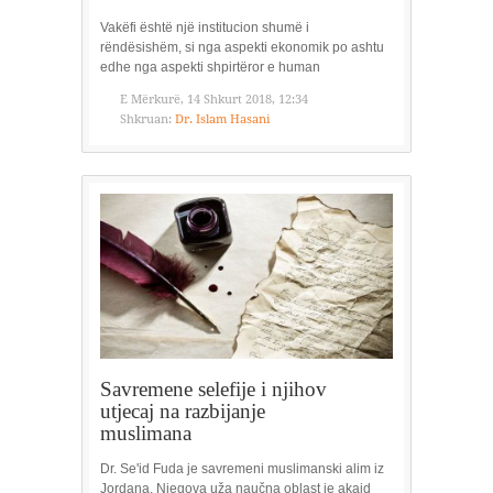
Vakëfi është një institucion shumë i
rëndësishëm, si nga aspekti ekonomik po ashtu
edhe nga aspekti shpirtëror e human
E Mërkurë, 14 Shkurt 2018, 12:34
Shkruan:
Dr. Islam Hasani
Savremene selefije i njihov
utjecaj na razbijanje
muslimana
Dr. Se'id Fuda je savremeni muslimanski alim iz
Jordana. Njegova uža naučna oblast je akaid