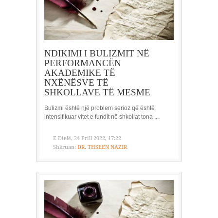
NDIKIMI I BULIZMIT NË
PERFORMANCËN
AKADEMIKE TË
NXËNËSVE TË
SHKOLLAVE TË MESME
Bulizmi është një problem serioz që është
intensifikuar vitet e fundit në shkollat ​​tona ...
E Dielë, 24 Prill 2022, 17:22
Shkruan:
DR. THSEEN NAZIR