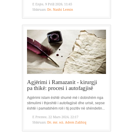
E Enjte, 9 Prill 2026, 11:45
Shkruan:
Dr. Naxhi Lemin
Agjërimi i Ramazanit - kirurgji
pa thikë: procesi i autofagjisë
Agjërimi islam është shumë më i dobishëm nga
stimulimi i thjeshtë i autofagjisë dhe urisë, sepse
është i pamatshëm roli i tij pozitiv në shëndetin...
E Premte, 22 Mars 2024, 22:17
Shkruan:
Dr. mr. sci. Adem Zalihiq