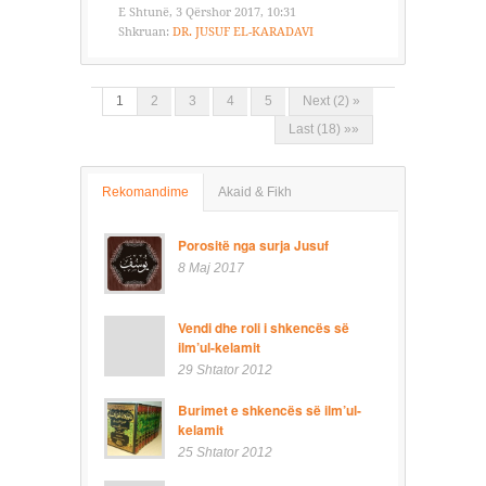
E Shtunë, 3 Qërshor 2017, 10:31
Shkruan:
DR. JUSUF EL-KARADAVI
1
2
3
4
5
Next (2) »
Last (18) »»
Rekomandime
Akaid & Fikh
Porositë nga surja Jusuf
8 Maj 2017
Vendi dhe roli i shkencës së
ilm’ul-kelamit
29 Shtator 2012
Burimet e shkencës së ilm’ul-
kelamit
25 Shtator 2012