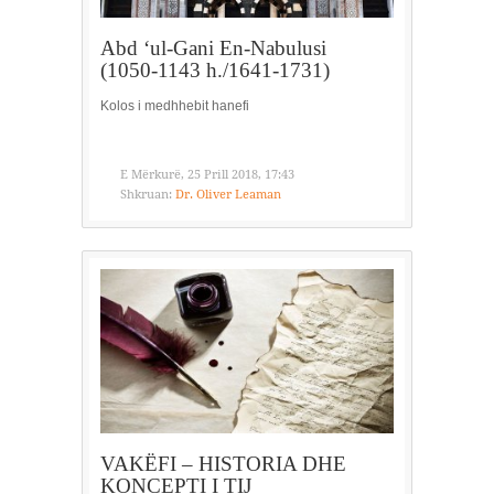
Abd ‘ul-Gani En-Nabulusi
(1050-1143 h./1641-1731)
Kolos i medhhebit hanefi
E Mërkurë, 25 Prill 2018, 17:43
Shkruan:
Dr. Oliver Leaman
VAKËFI – HISTORIA DHE
KONCEPTI I TIJ