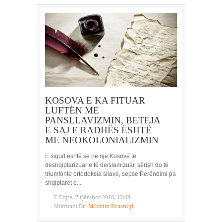
KOSOVA E KA FITUAR
LUFTËN ME
PANSLLAVIZMIN, BETEJA
E SAJ E RADHËS ËSHTË
ME NEOKOLONIALIZMIN
E sigurt është se në një Kosovë të
deshqiptarizuar e të deislamizuar, sërish do të
triumfonte ortodoksia sllave, sepse Perëndimi pa
shqiptarët e...
E Enjte, 7 Qërshor 2018, 12:48
Shkruan:
Dr. Milazim Krasniqi