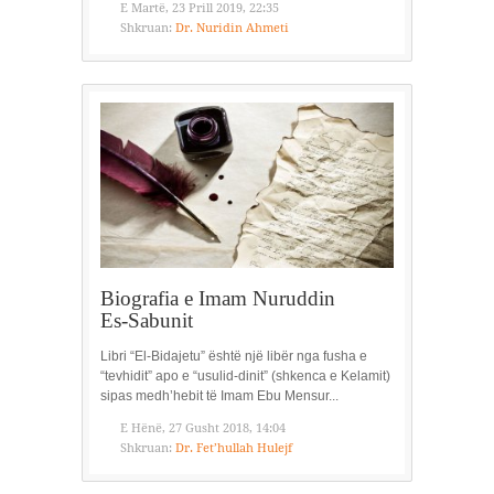
E Martë, 23 Prill 2019, 22:35
Shkruan:
Dr. Nuridin Ahmeti
Biografia e Imam Nuruddin
Es-Sabunit
Libri “El-Bidajetu” është një libër nga fusha e
“tevhidit” apo e “usulid-dinit” (shkenca e Kelamit)
sipas medh’hebit të Imam Ebu Mensur...
E Hënë, 27 Gusht 2018, 14:04
Shkruan:
Dr. Fet’hullah Hulejf