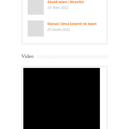
Akaidi islam i Nesefiut
18 Tetor 2011
Statusi i ilmul kelamit në Islam
20 Gusht 2011
Video