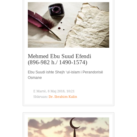
Mehmed Ebu Suud Efendi
(896-982 h./ 1490-1574)
Ebu Suudi ishte Shejh ‘ul-islam i Perandorisë
Osmane
E Martë, 8 Maj 2018, 10:21
Shkruan:
Dr. Ibrahim Kalin