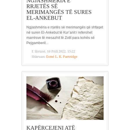
NGJASHMËRIA E
RRJETËS SË
MERIMANGËS TË SURES
EL-ANKEBUT
Ngjashmëria e rrjetës së merimangës që shfaqet
në suren El-Ankebut të Kur’anit i referohet
marrësve të mesazhit të Zotit para kohës së
Pejgamberit...
E Shtunë, 16 Prill 2022, 15:22
Shkruan:
Esmé L. K. Partridge
KAPËRCEJENI ATË