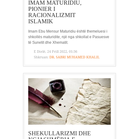
IMAM MATURIDIU,
PIONIER I
RACIONALIZMIT
ISLAMIK
Imam Ebu Mensur Maturidiu është themeluesi i
shkollës maturidite, një nga shkollat e Pasuesve
të Sunetit dhe Xhematit.
E Dielë, 24 Prill 2022, 01:36
Shkruan:
DR. SABRI MUHAMED KHALIL
SHEKULLARIZMI DHE