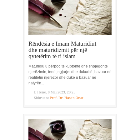
Rëndësia e Imam Maturidiut
dhe maturidizmit për një
qytetërim të ri islam
Maturidiu u përpoq të kuptonte dhe shpjegonte
njerëzimin, fenë, ngjarjet dhe dukuritë, bazuar në
realitetin njerëzor dhe duke u bazuar në
natyrën...
E Hënë, 8 Maj 2023, 20:25
Shkruan:
Prof. Dr. Hasan Onat