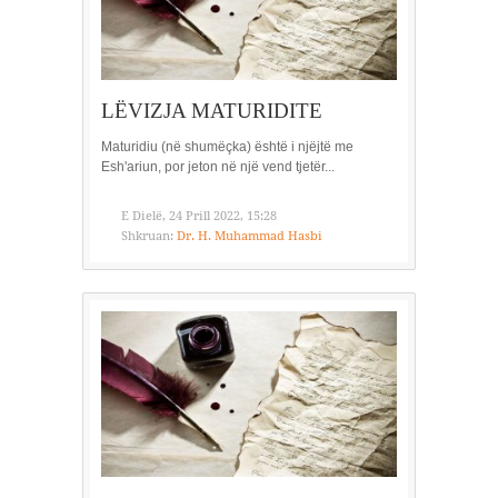
LËVIZJA MATURIDITE
Maturidiu (në shumëçka) është i njëjtë me
Esh'ariun, por jeton në një vend tjetër...
E Dielë, 24 Prill 2022, 15:28
Shkruan:
Dr. H. Muhammad Hasbi