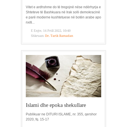
Vitet e ardhshme do të tregojnë nëse ndërhyrja e
Shteteve të Bashkuara në Irak solli demokracinë
e parë moderne kushtetuese në botën arabe apo
nxiti...
E Enjte, 14 Prill 2022, 10:40
Shkruan:
Dr. Tarik Ramadan
Islami dhe epoka shekullare
Publikuar ne DITURI ISLAME, nr. 355, qershor
2020, fq. 15-17