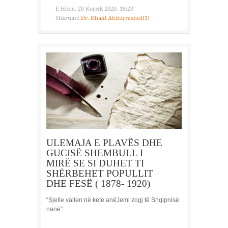
E Hënë, 20 Korrik 2020, 18:23
Shkruan:
Dr. Khalil Abdurrashid[1]
ULEMAJA E PLAVËS DHE
GUCISË SHEMBULL I
MIRË SE SI DUHET TI
SHËRBEHET POPULLIT
DHE FESË ( 1878- 1920)
“Sjelle vallen në këtë anëJemi zogj të Shqipnisë
nanë”.