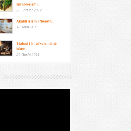
ilm’ul-kelamit
25 Shtator 2012
Akaidi islam i Nesefiut
18 Tetor 2011
Statusi i ilmul kelamit në
Islam
20 Gusht 2011