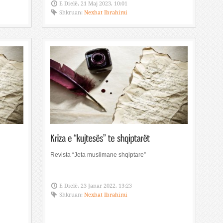
E Dielë, 21 Maj 2023, 10:01
Shkruan:
Nexhat Ibrahimi
Revista “Jeta muslimane shqiptare”
E Dielë, 23 Janar 2022, 13:23
Shkruan:
Nexhat Ibrahimi