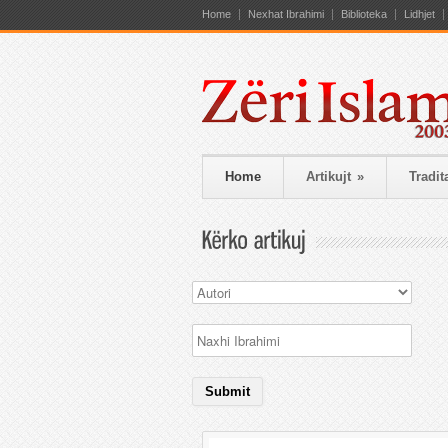
Home
Nexhat Ibrahimi
Biblioteka
Lidhjet
Home
Artikujt
»
Tradit