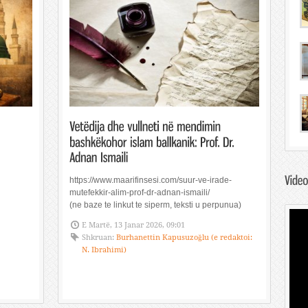
https://www.maarifinsesi.com/suur-ve-irade-
mutefekkir-alim-prof-dr-adnan-ismaili/
(ne baze te linkut te siperm, teksti u perpunua)
E Martë, 13 Janar 2026, 09:01
Shkruan:
Burhanettin Kapusuzoğlu (e redaktoi:
N. Ibrahimi)