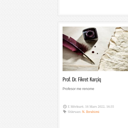
Profesor me renome
E Mërkurë, 16 Mars 2022, 16:35
Shkruan:
N. Ibrahimi