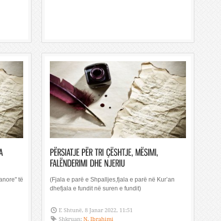
anore" të
(Fjala e parë e Shpalljes,fjala e parë në Kur’an
dhefjala e fundit në suren e fundit)
E Shtunë, 8 Janar 2022, 11:51
Shkruan:
N. Ibrahimi