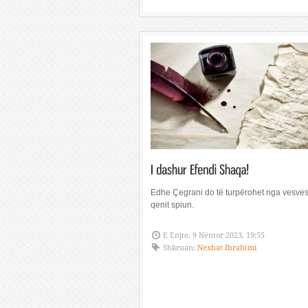
Edhe Çegrani do të turpërohet nga vesves
qenit spiun.
E Enjte, 9 Nëntor 2023, 19:55
Shkruan:
Nexhat Ibrahimi