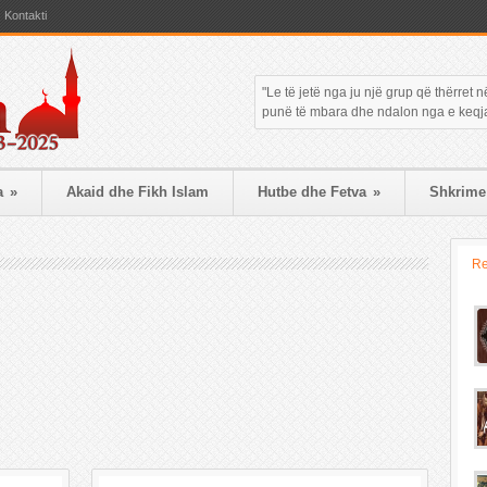
Kontakti
"Le të jetë nga ju një grup që thërret
punë të mbara dhe ndalon nga e keqja."
a
»
Akaid dhe Fikh Islam
Hutbe dhe Fetva
»
Shkrime 
R