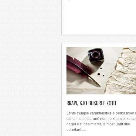
Është thuajse karakteristikë e përbashkët 
është mbjellë pranë ndonjë xhamie, kurs
degët e tij besimtarët, të moshuarit dhe
udhëtarët,...