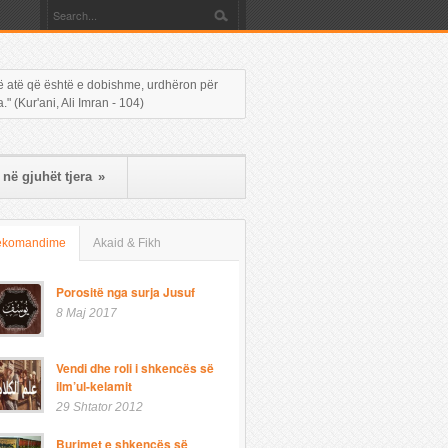
 në atë që është e dobishme, urdhëron për
 (Kur'ani, Ali Imran - 104)
në gjuhët tjera
»
ekomandime
Akaid & Fikh
Porositë nga surja Jusuf
8 Maj 2017
Vendi dhe roli i shkencës së
ilm’ul-kelamit
29 Shtator 2012
Burimet e shkencës së