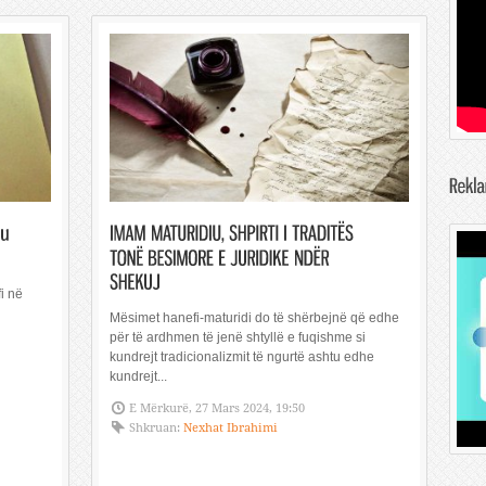
fi në
Mësimet hanefi-maturidi do të shërbejnë që edhe
për të ardhmen të jenë shtyllë e fuqishme si
kundrejt tradicionalizmit të ngurtë ashtu edhe
kundrejt...
E Mërkurë, 27 Mars 2024, 19:50
Shkruan:
Nexhat Ibrahimi