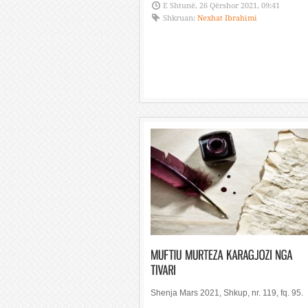
E Shtunë, 26 Qërshor 2021, 09:41
Shkruan:
Nexhat Ibrahimi
Shenja Mars 2021, Shkup, nr. 119, fq. 95.