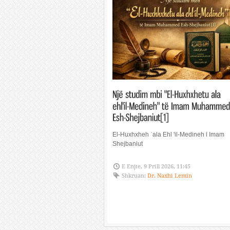
El-Huxhxheh ʿala Ehl 'il-Medineh i Imam
Shejbaniut
E Enjte, 9 Prill 2026, 11:45
Shkruan:
Dr. Naxhi Lemin