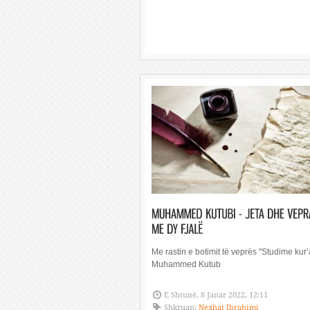
Me rastin e botimit të veprës "Studime kur’
Muhammed Kutub
E Shtunë, 8 Janar 2022, 12:11
Shkruan:
Nexhat Ibrahimi