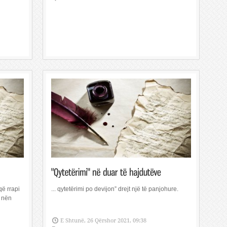
që rrapi
... qytetërimi po devijon” drejt një të panjohure.
e nën
E Shtunë, 26 Qërshor 2021, 09:38